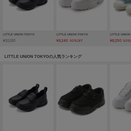
フレイアイディー
FURFUR
ファーファー
LITTLE UNION TOKYO
LITTLE UNION TOKYO
LITTLE UNIO
gelato pique
¥20,130
¥9,240
¥8,250
30%OFF
50%
ジェラート ピケ
LITTLE UNION TOKYOの人気ランキング
GELATO PIQUE CAT&DOG
ジェラート ピケ キャットアンドドッグ
gelato pique Sleep
ジェラート ピケ スリープ
GRAMICCI
グラミチ
Henon.
へノン