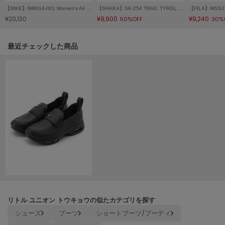
HUNTER
【NIKE】IM8814-001 Women's Air Max Phenomena ウィメンズ エア マックス フェノメナ
【SHAKA】SK-254 TRAIL TYROL MOC EX
ハンター
¥20,130
¥9,900
¥9,240
50%OFF
30%
HOKA ONEONE
ホカ オネオネ
関連記事
最近チェックした商品
KEEN
キーン
LAATO
ラート
le
ル
le coq sportif
ルコックスポルティフ
リトル ユニオン トウキョウの似たカテゴリを探す
LeSportsac
シューズ
ブーツ
ショートブーツ/ブーティ
レスポートサック