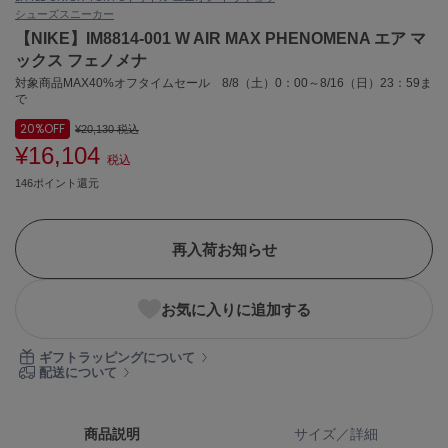
シューズ
スニーカー
ASICS
アシックス
【NIKE】IM8814-001 W AIR MAX PHENOMENA エア マ
ックス フェノメナ
対象商品MAX40%オフタイムセール 8/8（土）0：00～8/16（日）23：59ま
で
Ballelite
バレリット
20%
OFF
¥20,130
税込
¥16,104
税込
BANDOLIER
バンドリヤー
146ポイント還元
Barbour
バブアー
再入荷お知らせ
Beyond Closet
ビヨンドクローゼット
お気に入りに追加する
ギフトラッピングについて
配送について
Calvin Klein
カルバン・クライン
CELFORD
商品説明
サイズ／詳細
セルフォード