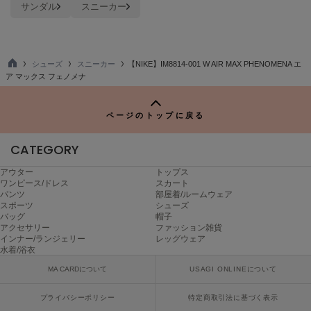
サンダル
スニーカー
LILY BROWN
リリーブラウン
LILY BROWN Lingerie
シューズ
スニーカー
【NIKE】IM8814-001 W AIR MAX PHENOMENA エ
リリーブラウンランジェリー
TO
ア マックス フェノメナ
P
LITTLE UNION TOKYO
リトルユニオン トウキョウ
ページのトップに戻る
CATEGORY
made of Organics
メイドオブオーガニクス
アウター
トップス
ワンピース/ドレス
スカート
パンツ
部屋着/ルームウェア
MICHU COQUETTE
スポーツ
シューズ
ミチュ コケット
バッグ
帽子
アクセサリー
ファッション雑貨
インナー/ランジェリー
レッグウェア
MIESROHE
ミースロエ
水着/浴衣
MA CARDについて
USAGI ONLINEについて
miies miim
ミーエスミーム
プライバシーポリシー
特定商取引法に基づく表示