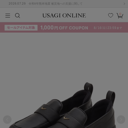
2026.07.29
令和8年熊本地震 被災地への支援に関して
0
MEN
MEN
KIDS
KIDS
BABY
BABY
BEAUTY
BEAUTY
LIFE STYLE
LIFE STYLE
検索
お気
カー
に入
ト
り
(715)
(3074)
B
C
D
E
F
G
I
J
K
L
M
N
ス/ドレス (1179)
P
Q
R
S
T
U
(570)
その
W
X
Y
Z
他
890)
ルームウェア (535)
ACYM
アシーム
(121)