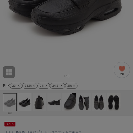
adidas
アディダス
(2005)
adidas by Stella McCartney
アディダス バイ ステラマッカートニー
916)
ALLISON BROWN
アリソンブラウン
07)
amabro
アマブロ
リー (664)
Ame no chi Hare
28
アメノチハレ
1
8
/
ョン雑貨 (865)
BLK
23
: ✕
23.5
: ✕
24
: ✕
24.5
: ✕
25
: ✕
AMOMMA
アモマ
/ランジェリー (127)
ánuans
ェア (121)
アニュアンス
BLK
ànuke
sale
 (124)
アンヌーク
LITTLE UNION TOKYO / リトル ユニオン トウキョウ