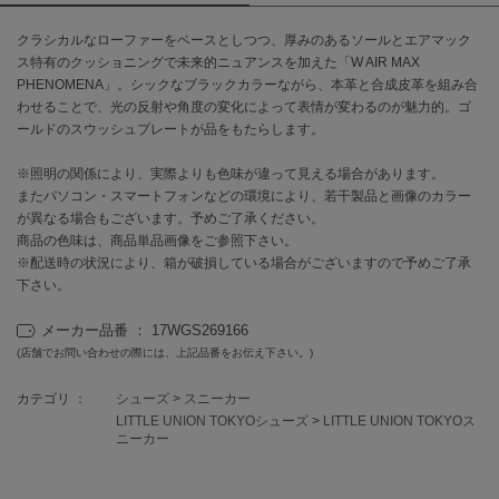
クラシカルなローファーをベースとしつつ、厚みのあるソールとエアマック
célon
セロン
ス特有のクッショニングで未来的ニュアンスを加えた「W AIR MAX
PHENOMENA」。シックなブラックカラーながら、本革と合成皮革を組み合
わせることで、光の反射や角度の変化によって表情が変わるのが魅力的。ゴ
Clarks Premium
クラークス
ールドのスウッシュプレートが品をもたらします。
CODE A
※照明の関係により、実際よりも色味が違って見える場合があります。
コードエー
またパソコン・スマートフォンなどの環境により、若干製品と画像のカラー
が異なる場合もございます。予めご了承ください。
COLE HAAN
商品の色味は、商品単品画像をご参照下さい。
コール ハーン
※配送時の状況により、箱が破損している場合がございますので予めご了承
下さい。
CONVERSE
コンバース
メーカー品番 ： 17WGS269166
(店舗でお問い合わせの際には、上記品番をお伝え下さい。)
カテゴリ ：
シューズ
>
スニーカー
DANSKIN
ダンスキン
LITTLE UNION TOKYOシューズ
>
LITTLE UNION TOKYOス
ニーカー