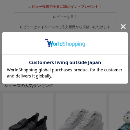
EIMY ISTOIRE
エイミー イストワール
レビュー投稿で全員に30ポイントプレゼント！
レビューを書く
emmi
エミ
レビューはマイページのご注文履歴から投稿いただけます
emmi atelier
エミ アトリエ
返品・キャンセルについて
emmi yoga
エミヨガ
リポストする
LINEで送る
ETRÉ TOKYO
エトレトウキョウ
ey
シューズの人気ランキング
アイ
FILA
フィラ
FRAY I.D