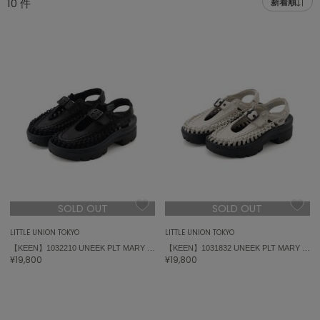
10
件
新着順
adidas
アディダス
(2005)
adidas by Stella McCartney
アディダス バイ ステラマッカートニー
916)
ALLISON BROWN
アリソンブラウン
07)
amabro
アマブロ
リー (664)
Ame no chi Hare
ョン雑貨 (865)
アメノチハレ
SOLD OUT
SOLD OUT
AMOMMA
/ランジェリー (127)
アモマ
LITTLE UNION TOKYO
LITTLE UNION TOKYO
【KEEN】1032210 UNEEK PLT MARY JANE
【KEEN】1031832 UNEEK PLT MARY JANE
ánuans
ェア (121)
¥19,800
¥19,800
アニュアンス
 (124)
ànuke
アンヌーク