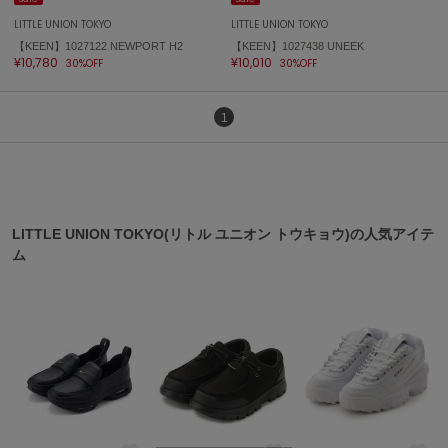
LITTLE UNION TOKYO
LITTLE UNION TOKYO
FURFUR
ファーファー
【KEEN】1027122 NEWPORT H2
【KEEN】1027438 UNEEK
¥10,780
¥10,010
30%OFF
30%OFF
1
gelato pique
ジェラート ピケ
GELATO PIQUE CAT&DOG
ジェラート ピケ キャットアンドドッグ
LITTLE UNION TOKYO(リトル ユニオン トウキョウ)の人気アイテ
gelato pique Sleep
ジェラート ピケ スリープ
ム
GRAMICCI
グラミチ
Henon.
へノン
HUNTER