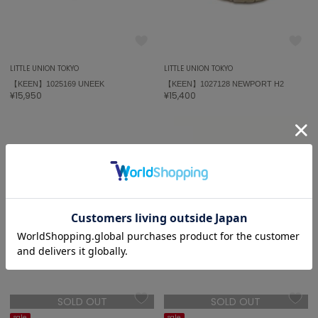
エイミー イストワール
emmi
エミ
LITTLE UNION TOKYO
LITTLE UNION TOKYO
emmi atelier
【KEEN】1025169 UNEEK
【KEEN】1027128 NEWPORT H2
エミ アトリエ
¥15,950
¥15,400
emmi yoga
エミヨガ
ETRÉ TOKYO
エトレトウキョウ
ey
アイ
FILA
フィラ
SOLD OUT
SOLD OUT
FRAY I.D
フレイアイディー
sale
sale