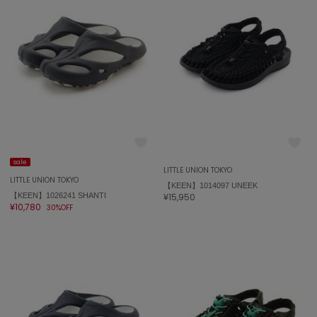
ASICS
アシックス
Ballelite
バレリット
BANDOLIER
バンドリヤー
Barbour
sale
バブアー
LITTLE UNION TOKYO
LITTLE UNION TOKYO
【KEEN】1014097 UNEEK
【KEEN】1026241 SHANTI
¥15,950
Beyond Closet
¥10,780
30%OFF
ビヨンドクローゼット
Calvin Klein
カルバン・クライン
CELFORD
セルフォード