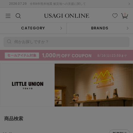
2026.07.29
令和8年熊本地震 被災地への支援に関して
0
MEN
MEN
KIDS
KIDS
BABY
BABY
BEAUTY
BEAUTY
LIFE STYLE
LIFE STYLE
検索
お気
カー
CATEGORY
BRANDS
に入
ト
り
(715)
何かお探しですか？
(3074)
B
C
D
E
F
G
I
J
K
L
M
N
ス/ドレス (1179)
P
Q
R
S
T
U
(570)
その
W
X
Y
Z
他
890)
ルームウェア (535)
商品検索
ACYM
アシーム
(121)