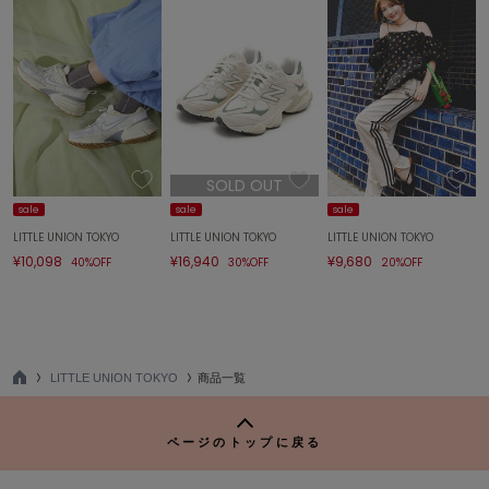
LILY BROWN
リリーブラウン
LILY BROWN Lingerie
リリーブラウンランジェリー
LITTLE UNION TOKYO
リトルユニオン トウキョウ
SOLD OUT
sale
sale
sale
made of Organics
LITTLE UNION TOKYO
LITTLE UNION TOKYO
LITTLE UNION TOKYO
メイドオブオーガニクス
¥10,098
¥16,940
¥9,680
40%OFF
30%OFF
20%OFF
MICHU COQUETTE
ミチュ コケット
MIESROHE
ミースロエ
LITTLE UNION TOKYO
商品一覧
TO
P
miies miim
ミーエスミーム
ページのトップに戻る
Mila Owen