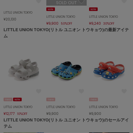
ハンター
SOLD OUT
sale
sale
LITTLE UNION TOKYO
HOKA ONEONE
LITTLE UNION TOKYO
LITTLE UNION TOKYO
ホカ オネオネ
¥20,130
¥9,900
¥9,240
50%OFF
30%OFF
LITTLE UNION TOKYO(リトル ユニオン トウキョウ)の最新アイテ
ム
KEEN
キーン
LAATO
ラート
le
ル
new
sale
new
new
le coq sportif
ルコックスポルティフ
LITTLE UNION TOKYO
LITTLE UNION TOKYO
LITTLE UNION TOKYO
¥12,177
¥9,900
¥9,900
10%OFF
LeSportsac
LITTLE UNION TOKYO(リトル ユニオン トウキョウ)のセールアイ
レスポートサック
テム