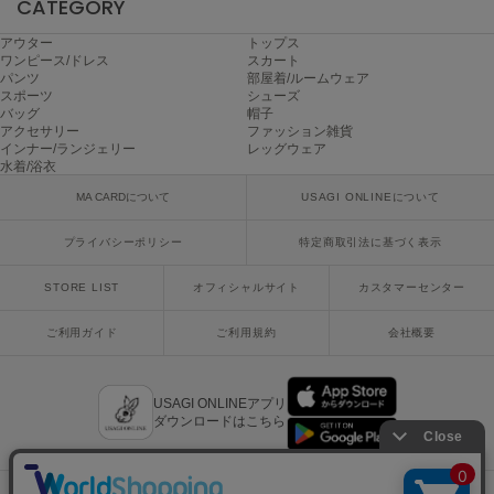
CATEGORY
ミラオーウェン
アウター
トップス
MOIGE
ワンピース/ドレス
スカート
モワージュ
パンツ
部屋着/ルームウェア
スポーツ
シューズ
バッグ
帽子
MUCHA
ミュシャ
アクセサリー
ファッション雑貨
インナー/ランジェリー
レッグウェア
水着/浴衣
MA CARDについて
USAGI ONLINEについて
NEW Balance
ニューバランス
プライバシーポリシー
特定商取引法に基づく表示
nezu
STORE LIST
オフィシャルサイト
カスタマーセンター
ネズ
ご利用ガイド
ご利用規約
会社概要
NIKE
ナイキ
NOWNS
USAGI ONLINEアプリ
ナウンス
ダウンロードはこちら
null.
ヌル