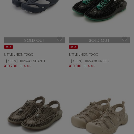
célon
セロン
Clarks Premium
クラークス
SOLD OUT
SOLD OUT
CODE A
sale
sale
コードエー
LITTLE UNION TOKYO
LITTLE UNION TOKYO
【KEEN】1026241 SHANTI
【KEEN】1027438 UNEEK
COLE HAAN
¥10,780
¥10,010
コール ハーン
30%OFF
30%OFF
CONVERSE
コンバース
DANSKIN
ダンスキン
EIMY ISTOIRE