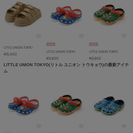
ポローラ
PUMA
プーマ
Reebok
リーボック
new
new
LITTLE UNION TOKYO
LITTLE UNION TOKYO
LITTLE UNION TOKYO
¥15,400
¥9,900
¥9,900
LITTLE UNION TOKYO(リトル ユニオン トウキョウ)の最新アイテ
SALOMON
サロモン
ム
sanrio house
サンリオハウス
SESAME STREET MARKET
セサミストリートマーケット
SHAKA
シャカ