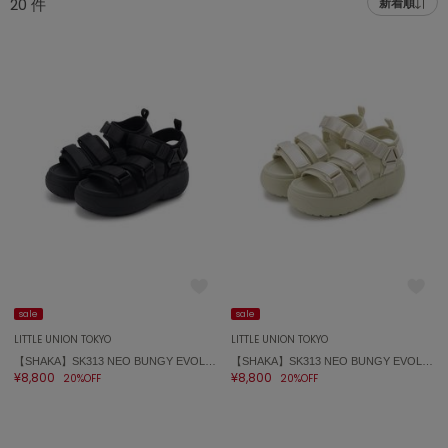
20
件
新着順
adidas
アディダス
(1978)
adidas by Stella McCartney
アディダス バイ ステラマッカートニー
887)
ALLISON BROWN
アリソンブラウン
97)
amabro
アマブロ
リー (645)
Ame no chi Hare
ョン雑貨 (850)
アメノチハレ
AMOMMA
/ランジェリー (127)
アモマ
sale
sale
LITTLE UNION TOKYO
LITTLE UNION TOKYO
ánuans
ェア (119)
【SHAKA】SK313 NEO BUNGY EVOL CHUNKY
【SHAKA】SK313 NEO BUNGY EVOL CHUNKY
アニュアンス
¥8,800
¥8,800
20%OFF
20%OFF
 (124)
ànuke
アンヌーク