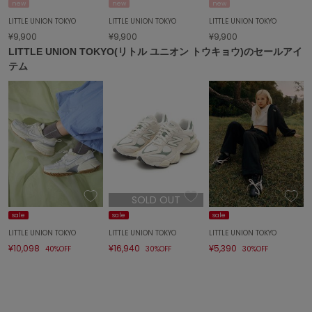
Sneakers by emmi
new
new
new
スニーカーズ バイ エミ
LITTLE UNION TOKYO
LITTLE UNION TOKYO
LITTLE UNION TOKYO
¥9,900
¥9,900
¥9,900
Snow Peak
LITTLE UNION TOKYO(リトル ユニオン トウキョウ)のセールアイ
スノーピーク
テム
SNIDEL
スナイデル
SNIDEL HOME
スナイデル ホーム
SOFER
ソフェル
SOLD OUT
SOMEWHERE BUTTER.
サムウェアバター
sale
sale
sale
LITTLE UNION TOKYO
LITTLE UNION TOKYO
LITTLE UNION TOKYO
SORIN
¥10,098
¥16,940
¥5,390
40%OFF
30%OFF
30%OFF
ソリン
Stylevoice for xxx
スタイルヴォイスフォー