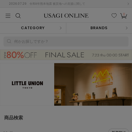
2026.07.29
令和8年熊本地震 被災地への支援に関して
0
MEN
MEN
KIDS
KIDS
BABY
BABY
BEAUTY
BEAUTY
LIFE STYLE
LIFE STYLE
検索
お気
カー
CATEGORY
BRANDS
に入
ト
り
(674)
何かお探しですか？
(2888)
B
C
D
E
F
G
I
J
K
L
M
N
ス/ドレス (1134)
P
Q
R
S
T
U
(543)
その
W
X
Y
Z
他
847)
ルームウェア (534)
商品検索
ACYM
アシーム
(121)