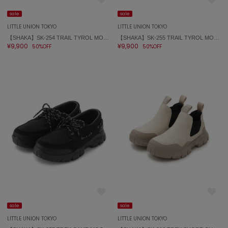
sale
sale
FURFUR
ファーファー
LITTLE UNION TOKYO
LITTLE UNION TOKYO
【SHAKA】SK-254 TRAIL TYROL MOC EX
【SHAKA】SK-255 TRAIL TYROL MOC EX
¥9,900
¥9,900
50%OFF
50%OFF
gelato pique
ジェラート ピケ
GELATO PIQUE CAT&DOG
ジェラート ピケ キャットアンドドッグ
gelato pique Sleep
ジェラート ピケ スリープ
GRAMICCI
グラミチ
Henon.
へノン
sale
sale
LITTLE UNION TOKYO
LITTLE UNION TOKYO
HUNTER