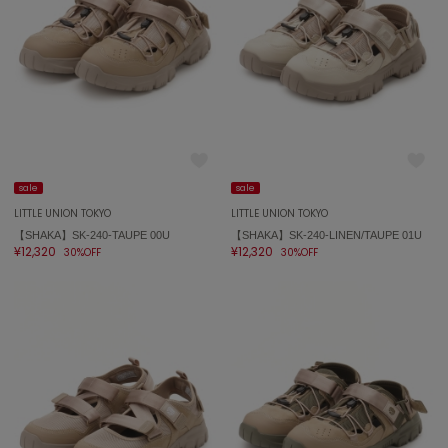
ミラオーウェン
MOIGE
モワージュ
MUCHA
ミュシャ
sale
sale
NEW Balance
ニューバランス
LITTLE UNION TOKYO
LITTLE UNION TOKYO
【SHAKA】SK-240-TAUPE 00U
【SHAKA】SK-240-LINEN/TAUPE 01U
nezu
¥12,320
¥12,320
30%OFF
30%OFF
ネズ
NIKE
ナイキ
NOWNS
ナウンス
null.
ヌル