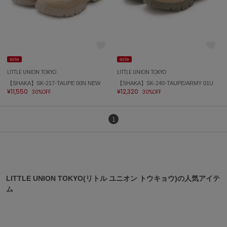
On
オン
sale
sale
Onitsuka Tiger
オニツカ タイガー
LITTLE UNION TOKYO
LITTLE UNION TOKYO
【SHAKA】SK-217-TAUPE 00N NEW
【SHAKA】SK-240-TAUPE/ARMY 01U
ORGUE
¥11,550
¥12,320
30%OFF
30%OFF
オルグ
ORR
1
オル
PATRICK
パトリック
LITTLE UNION TOKYO(リトル ユニオン トウキョウ)の人気アイテ
ム
Philly chocolate
フィリーチョコレート
poláura