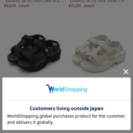
【SHAKA】SK-257 TREK CAMP MOC AT
【SHAKA】SK-216 TREK SHORT CHELSEA AT
ハンター
¥9,625
¥10,230
50%OFF
40%OFF
HOKA ONEONE
ホカ オネオネ
KEEN
キーン
LAATO
ラート
le
ル
sale
sale
le coq sportif
ルコックスポルティフ
LITTLE UNION TOKYO
LITTLE UNION TOKYO
【SHAKA】SK-246-BLACK 00R
【SHAKA】SK-246-LINEN 00R
¥9,625
¥9,625
30%OFF
30%OFF
LeSportsac
レスポートサック