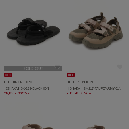
LILY BROWN
リリーブラウン
LILY BROWN Lingerie
リリーブラウンランジェリー
LITTLE UNION TOKYO
リトルユニオン トウキョウ
made of Organics
メイドオブオーガニクス
SOLD OUT
sale
sale
MICHU COQUETTE
ミチュ コケット
LITTLE UNION TOKYO
LITTLE UNION TOKYO
【SHAKA】SK-219-BLACK 00N
【SHAKA】SK-217-TAUPE/ARMY 01N
¥8,085
¥11,550
MIESROHE
30%OFF
30%OFF
ミースロエ
miies miim
ミーエスミーム
Mila Owen