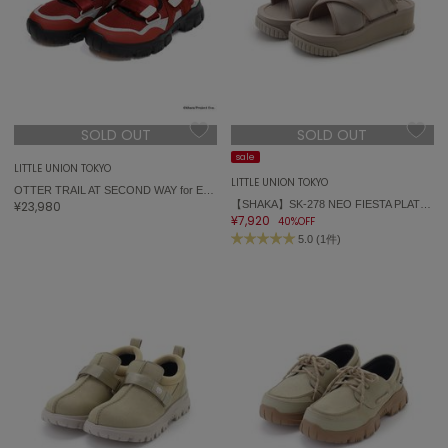
célon
セロン
Clarks Premium
クラークス
SOLD OUT
SOLD OUT
CODE A
sale
コードエー
LITTLE UNION TOKYO
LITTLE UNION TOKYO
OTTER TRAIL AT SECOND WAY for EVANGELION
¥23,980
【SHAKA】SK-278 NEO FIESTA PLATFORM
COLE HAAN
¥7,920
コール ハーン
40%OFF
5.0 (1件)
CONVERSE
コンバース
DANSKIN
ダンスキン
EIMY ISTOIRE