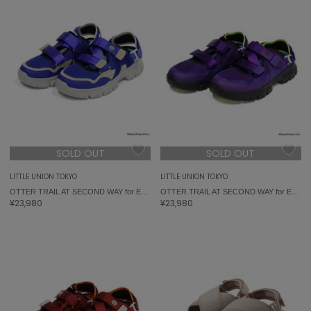
ASICS
アシックス
Ballelite
バレリット
BANDOLIER
バンドリヤー
SOLD OUT
SOLD OUT
Barbour
バブアー
LITTLE UNION TOKYO
LITTLE UNION TOKYO
OTTER TRAIL AT SECOND WAY for EVANGELION
OTTER TRAIL AT SECOND WAY for EVANGELION
Beyond Closet
¥23,980
¥23,980
ビヨンドクローゼット
Calvin Klein
カルバン・クライン
CELFORD
セルフォード