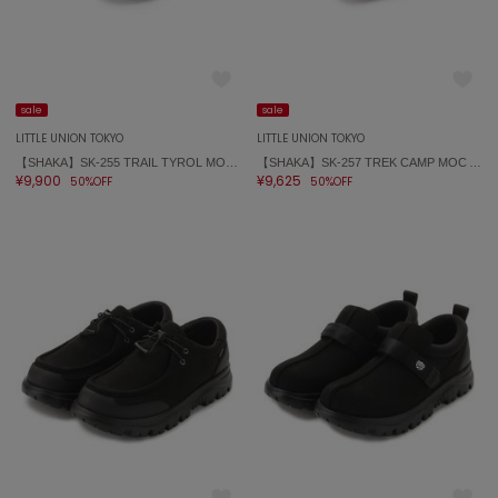
エイミー イストワール
emmi
エミ
sale
sale
emmi atelier
エミ アトリエ
LITTLE UNION TOKYO
LITTLE UNION TOKYO
【SHAKA】SK-255 TRAIL TYROL MOC EX
【SHAKA】SK-257 TREK CAMP MOC AT
¥9,900
¥9,625
50%OFF
50%OFF
emmi yoga
エミヨガ
ETRÉ TOKYO
エトレトウキョウ
ey
アイ
FILA
フィラ
FRAY I.D
フレイアイディー