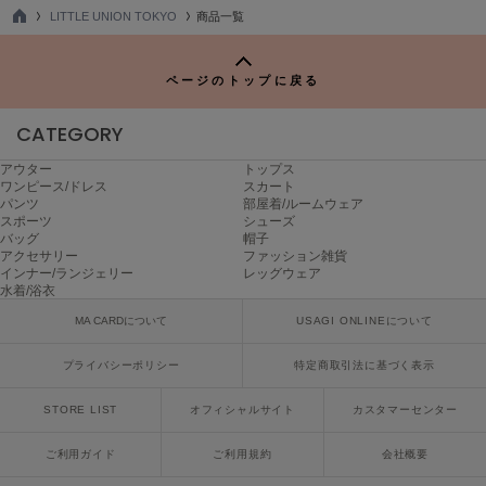
SUICOKE
LITTLE UNION TOKYO
商品一覧
スイコック
TO
P
SUPERGA
ページのトップに戻る
スペルガ
CATEGORY
swanë
スワネ
アウター
トップス
ワンピース/ドレス
スカート
パンツ
部屋着/ルームウェア
スポーツ
シューズ
TAW&TOE
バッグ
帽子
トーアンドトー
アクセサリー
ファッション雑貨
インナー/ランジェリー
レッグウェア
水着/浴衣
TEVA
テバ
MA CARDについて
USAGI ONLINEについて
The Barnnet
プライバシーポリシー
特定商取引法に基づく表示
ザバーネット
STORE LIST
オフィシャルサイト
カスタマーセンター
THE NORTH FACE
ザ・ノース・フェイス
ご利用ガイド
ご利用規約
会社概要
TODAYFUL