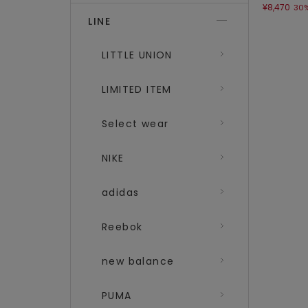
¥8,470
30
LINE
LITTLE UNION
LIMITED ITEM
Select wear
NIKE
adidas
Reebok
new balance
PUMA