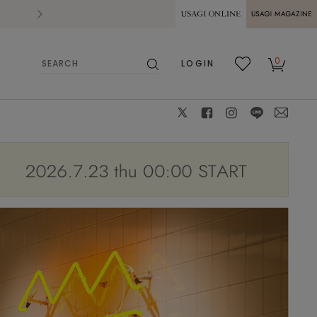
2026.07.28
熊本県熊本地方を震源とする地震の影響によ
USAGI ONLINE
USAGI
0
LOGIN
MAGAZINE
検
お気
カー
索
に入
ト
り
X
facebook
instagram
LINE
mail