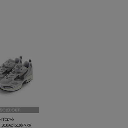
SOLD OUT
ON TOKYO
D1GA245106 MXR