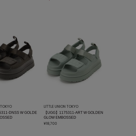
N TOKYO
LITTLE UNION TOKYO
311-DNSS W GOLDE
【UGG】1175311-ART W GOLDEN
OSSED
GLOW EMBOSSED
¥18,700