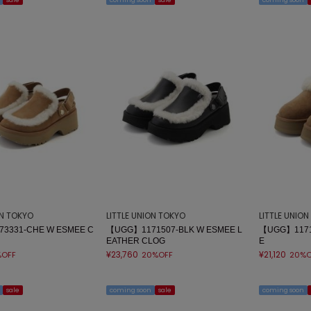
sale
coming soon
sale
coming soon
ON TOKYO
LITTLE UNION TOKYO
LITTLE UNIO
3331-CHE W ESMEE C
【UGG】1171507-BLK W ESMEE L
【UGG】1171
EATHER CLOG
E
¥23,760
¥21,120
%OFF
20%OFF
20%O
sale
coming soon
sale
coming soon