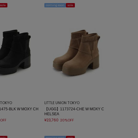
sale
coming soon
sale
N TOKYO
LITTLE UNION TOKYO
475-BLK W MOXY CH
【UGG】1173724-CHE W MOXY C
HELSEA
¥23,760
OFF
20%OFF