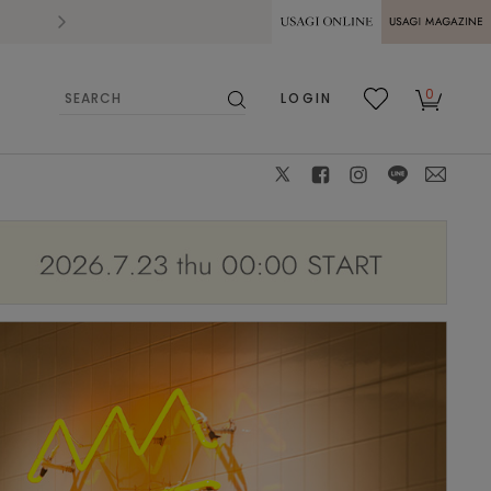
2026.07.28
熊本県熊本地方を震源とする地震の影響によ
USAGI ONLINE
USAGI
0
LOGIN
MAGAZINE
検
お気
カー
索
に入
ト
り
X
facebook
instagram
LINE
mail