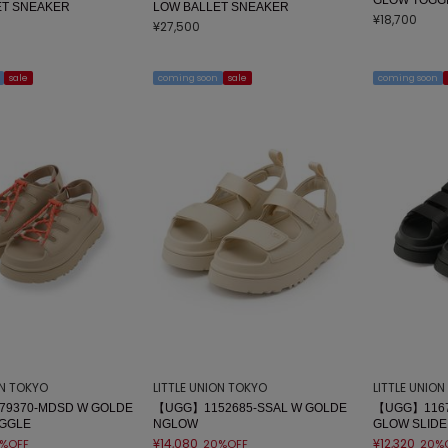
ET SNEAKER
LOW BALLET SNEAKER
¥18,700
¥27,500
sale
coming soon
sale
coming soon
ON TOKYO
LITTLE UNION TOKYO
LITTLE UNIO
9370-MDSD W GOLDE
【UGG】1152685-SSAL W GOLDE
【UGG】1167
GGLE
NGLOW
GLOW SLIDE
¥14,080
¥12,320
%OFF
20%OFF
20%