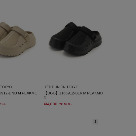
N TOKYO
LITTLE UNION TOKYO
912-DND M PEAKMO
【UGG】1166912-BLK M PEAKMO
D
¥14,080
OFF
20%OFF
1