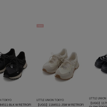
new
LITTLE UNIO
ON TOKYO
LITTLE UNION TOKYO
【UGG】1179
4511-BLK W RETROFI
【UGG】1184511-JSM W RETROFI
GLOW TOGG