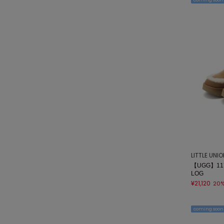
coming soon
LITTLE UNI
【UGG】117
LOG
¥21,120
20
coming soon