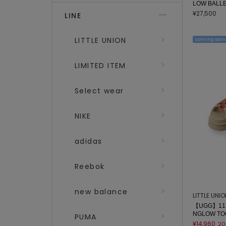
LOW BALL
¥27,500
LINE
LITTLE UNION
coming soon
LIMITED ITEM
Select wear
NIKE
adidas
Reebok
new balance
LITTLE UNI
【UGG】117
NGLOW TO
PUMA
¥14,960
20