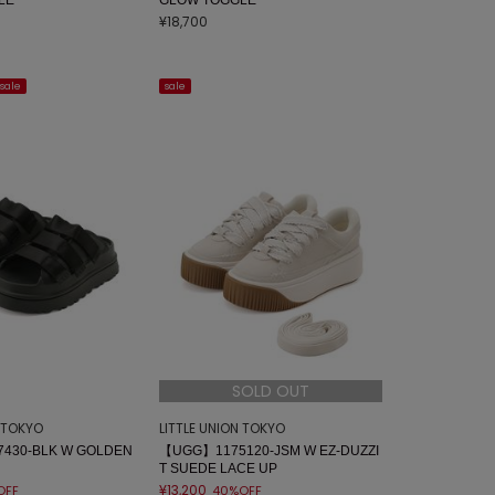
¥18,700
sale
sale
SOLD OUT
N TOKYO
LITTLE UNION TOKYO
430-BLK W GOLDEN
【UGG】1175120-JSM W EZ-DUZZI
T SUEDE LACE UP
¥13,200
OFF
40%OFF