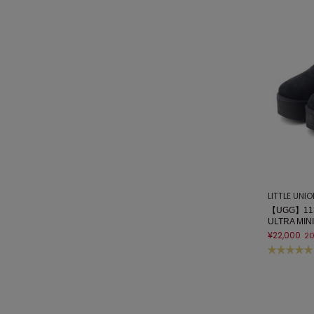
LITTLE UNI
【UGG】113
ULTRA MIN
¥22,000
2