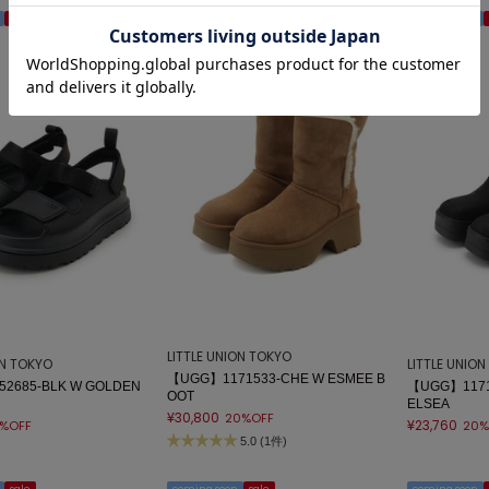
sale
coming soon
sale
coming soon
LITTLE UNION TOKYO
ON TOKYO
LITTLE UNIO
【UGG】1171533-CHE W ESMEE B
2685-BLK W GOLDEN
【UGG】1171
OOT
ELSEA
¥30,800
20%OFF
¥23,760
%OFF
20%
5.0 (1件)