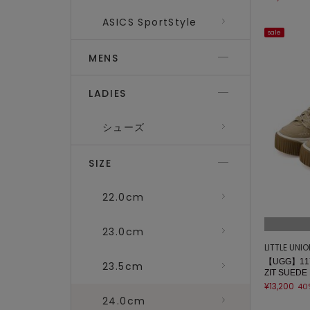
ASICS SportStyle
sale
MENS
LADIES
シューズ
SIZE
22.0cm
23.0cm
LITTLE UNI
【UGG】117
23.5cm
ZIT SUEDE
¥13,200
40
24.0cm