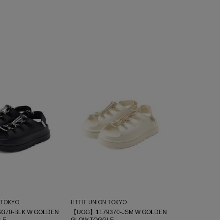
N TOKYO
LITTLE UNION TOKYO
370-BLK W GOLDEN
【UGG】1179370-JSM W GOLDEN
LE
GLOW TOGGLE