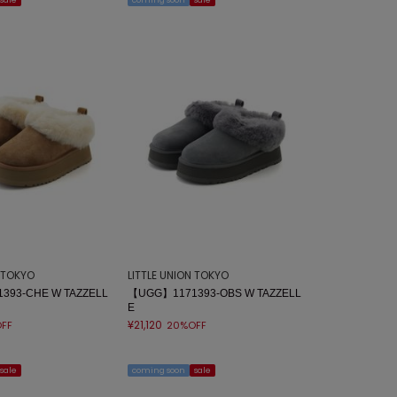
sale
coming soon
sale
N TOKYO
LITTLE UNION TOKYO
393-CHE W TAZZELL
【UGG】1171393-OBS W TAZZELL
E
¥21,120
FF
20%OFF
sale
coming soon
sale