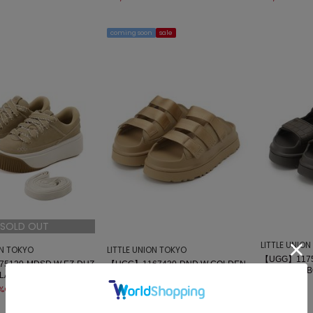
coming soon
sale
SOLD OUT
LITTLE UNIO
ON TOKYO
LITTLE UNION TOKYO
【UGG】1175
5120-MDSD W EZ-DUZ
【UGG】1167430-DND W GOLDEN
NGLOW EMB
 LACE UP
GLOW SLIDE
¥18,700
¥12,320
%OFF
20%OFF