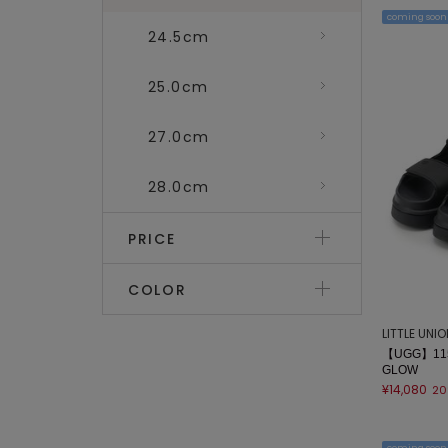
coming soon
24.5cm
25.0cm
27.0cm
28.0cm
PRICE
COLOR
LITTLE UNI
【UGG】115
GLOW
¥14,080
20