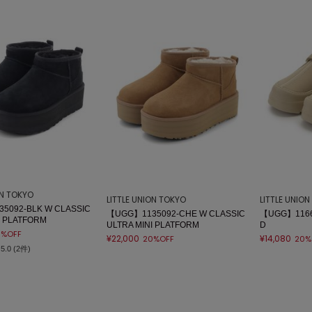
ON TOKYO
LITTLE UNION TOKYO
LITTLE UNIO
5092-BLK W CLASSIC
【UGG】1135092-CHE W CLASSIC
【UGG】1166
I PLATFORM
ULTRA MINI PLATFORM
D
0%OFF
¥22,000
¥14,080
20%OFF
20%
5.0 (2件)