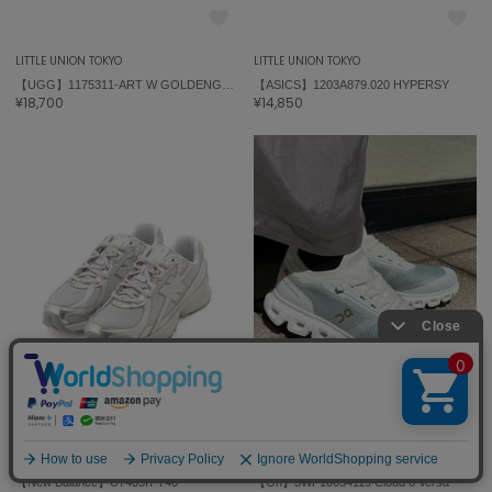
LITTLE UNION TOKYO
LITTLE UNION TOKYO
【UGG】1175311-ART W GOLDENGLOW EMBOSSED
【ASICS】1203A879.020 HYPERSY
¥18,700
¥14,850
LITTLE UNION TOKYO
LITTLE UNION TOKYO
【New Balance】U7405I7 740
【On】3WF10034119 Cloud 6 Versa