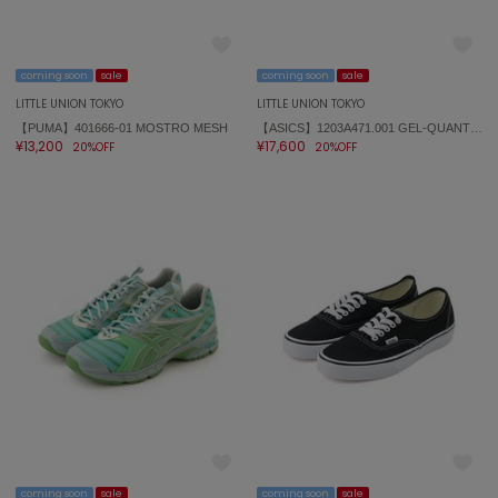
coming soon
sale
coming soon
sale
LITTLE UNION TOKYO
LITTLE UNION TOKYO
【PUMA】401666-01 MOSTRO MESH
【ASICS】1203A471.001 GEL-QUANTUM 360 VIII UTILITY
¥13,200
¥17,600
20%OFF
20%OFF
coming soon
sale
coming soon
sale