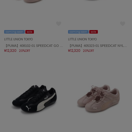
coming soon
sale
coming soon
sale
LITTLE UNION TOKYO
LITTLE UNION TOKYO
【PUMA】408102-01 SPEEDCAT GO POWERPUFFGIRLS
【PUMA】405323-01 SPEEDCAT NYLON
¥12,320
¥12,320
20%OFF
20%OFF