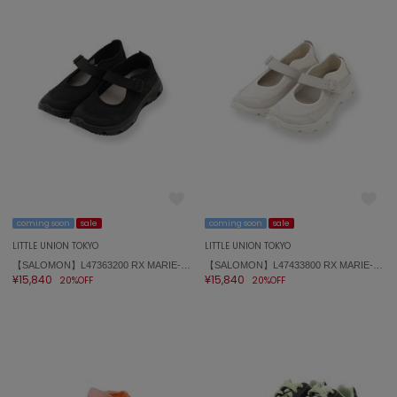
coming soon
sale
coming soon
sale
LITTLE UNION TOKYO
LITTLE UNION TOKYO
【SALOMON】L47363200 RX MARIE-JEANNE
【SALOMON】L47433800 RX MARIE-JEANNE
¥15,840
¥15,840
20%OFF
20%OFF