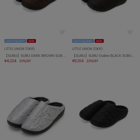
On
オン
Onitsuka Tiger
coming soon
sale
coming soon
sale
オニツカ タイガー
LITTLE UNION TOKYO
LITTLE UNION TOKYO
ORGUE
【SUBU】SUBU DARK BROWN SUBU DARK BROWN
【SUBU】SUBU Outline BLACK SUBU Outline BLACK
オルグ
¥4,224
¥5,104
20%OFF
20%OFF
ORR
オル
PATRICK
パトリック
Philly chocolate
フィリーチョコレート
poláura