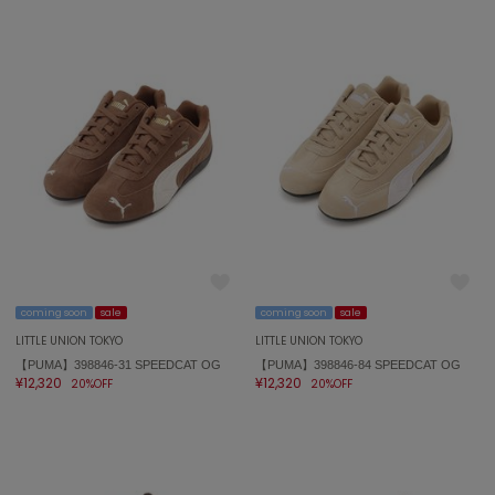
coming soon
sale
coming soon
sale
LITTLE UNION TOKYO
LITTLE UNION TOKYO
【PUMA】398846-31 SPEEDCAT OG
【PUMA】398846-84 SPEEDCAT OG
¥12,320
¥12,320
20%OFF
20%OFF