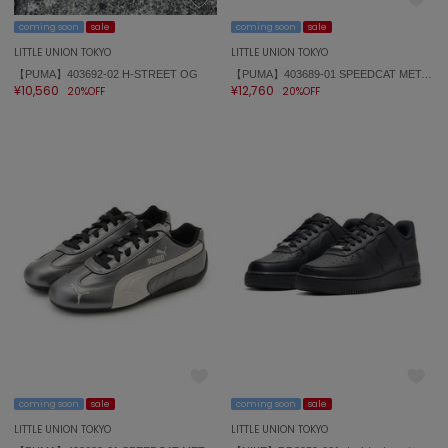
coming soon
sale
coming soon
sale
FURFUR
ファーファー
LITTLE UNION TOKYO
LITTLE UNION TOKYO
【PUMA】403692-02 H-STREET OG
【PUMA】403689-01 SPEEDCAT METALLIC スピードキャット
¥10,560
¥12,760
20%OFF
20%OFF
gelato pique
ジェラート ピケ
GELATO PIQUE CAT&DOG
ジェラート ピケ キャットアンドドッグ
gelato pique Sleep
ジェラート ピケ スリープ
GRAMICCI
グラミチ
Henon.
へノン
coming soon
sale
coming soon
sale
LITTLE UNION TOKYO
LITTLE UNION TOKYO
HUNTER