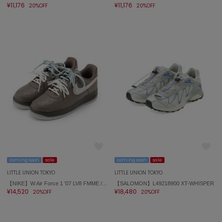
¥11,176
¥11,176
20%OFF
20%OFF
coming soon
sale
coming soon
sale
LITTLE UNION TOKYO
LITTLE UNION TOKYO
【NIKE】W Air Force 1 '07 LV8 FMME / ナイキ ウィメンズ エア フォース 1 '07 LV8 FMME IR5690-256
【SALOMON】L49218900 XT-WHISPER
¥14,520
¥18,480
20%OFF
20%OFF