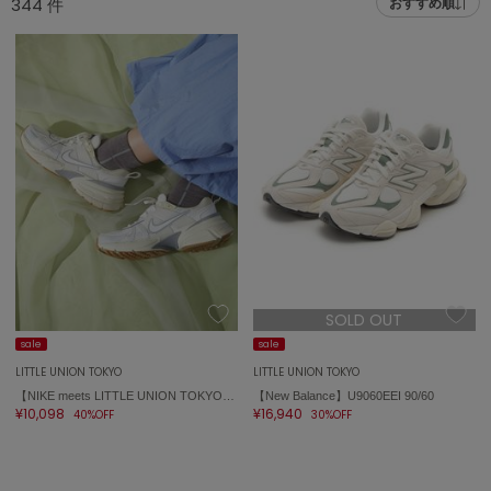
344
件
おすすめ順
adidas
アディダス
(2009)
adidas by Stella McCartney
アディダス バイ ステラマッカートニー
916)
ALLISON BROWN
アリソンブラウン
07)
amabro
アマブロ
リー (664)
Ame no chi Hare
ョン雑貨 (865)
アメノチハレ
SOLD OUT
AMOMMA
/ランジェリー (127)
アモマ
sale
sale
LITTLE UNION TOKYO
LITTLE UNION TOKYO
ánuans
ェア (121)
【NIKE meets LITTLE UNION TOKYO】FD0736-108 ナイキ ウィメンズ V2K RUN
【New Balance】U9060EEI 90/60
アニュアンス
¥10,098
¥16,940
40%OFF
30%OFF
 (124)
ànuke
アンヌーク