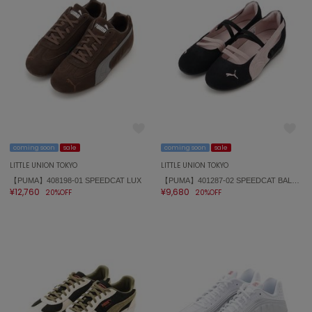
coming soon
sale
coming soon
sale
LITTLE UNION TOKYO
LITTLE UNION TOKYO
【PUMA】408198-01 SPEEDCAT LUX
【PUMA】401287-02 SPEEDCAT BALLET SD WNS
¥12,760
¥9,680
20%OFF
20%OFF