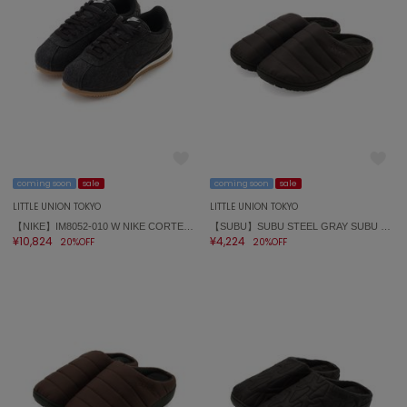
ミラオーウェン
MOIGE
モワージュ
MUCHA
ミュシャ
NEW Balance
coming soon
sale
coming soon
sale
ニューバランス
LITTLE UNION TOKYO
LITTLE UNION TOKYO
nezu
【NIKE】IM8052-010 W NIKE CORTEZ TXT コルテッツ
【SUBU】SUBU STEEL GRAY SUBU STEEL GRAY
ネズ
¥10,824
¥4,224
20%OFF
20%OFF
NIKE
ナイキ
NOWNS
ナウンス
null.
ヌル