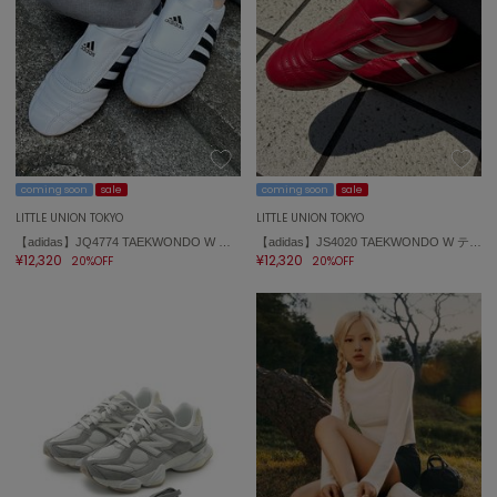
célon
セロン
Clarks Premium
クラークス
CODE A
コードエー
coming soon
sale
coming soon
sale
LITTLE UNION TOKYO
LITTLE UNION TOKYO
COLE HAAN
【adidas】JQ4774 TAEKWONDO W テコンドー
【adidas】JS4020 TAEKWONDO W テコンドー
コール ハーン
¥12,320
¥12,320
20%OFF
20%OFF
CONVERSE
コンバース
DANSKIN
ダンスキン
EIMY ISTOIRE