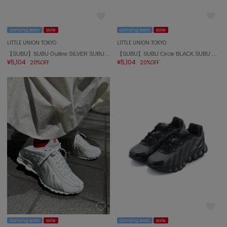
ポローラ
PUMA
プーマ
coming soon
sale
coming soon
sale
LITTLE UNION TOKYO
LITTLE UNION TOKYO
【SUBU】SUBU Outline SILVER SUBU Outline SILVER
【SUBU】SUBU Circle BLACK SUBU Circle BLACK
¥5,104
¥5,104
20%OFF
20%OFF
Reebok
リーボック
SALOMON
サロモン
sanrio house
サンリオハウス
SESAME STREET MARKET
セサミストリートマーケット
SHAKA
シャカ
coming soon
sale
coming soon
sale