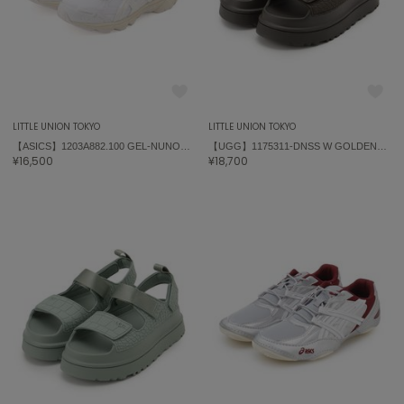
LITTLE UNION TOKYO
LITTLE UNION TOKYO
【ASICS】1203A882.100 GEL-NUNOBIKI
【UGG】1175311-DNSS W GOLDENGLOW EMBOSSED
¥16,500
¥18,700