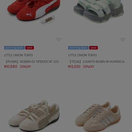
USAGI Gift
ウサギギフト
USAGI Item
ウサギアイテム
USAGI Vintage
ウサギヴィンテージ
coming soon
sale
coming soon
sale
LITTLE UNION TOKYO
LITTLE UNION TOKYO
【PUMA】403589-02 SPEEDCAT GO WNS
【TEVA】1164570-BLWN W HURRICANE AMPSOLE GAILA
¥10,560
¥12,320
20%OFF
20%OFF
VEJA
ヴェジャ