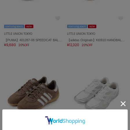
coming soon
sale
coming soon
sale
LITTLE UNION TOKYO
LITTLE UNION TOKYO
【PUMA】401287-08 SPEEDCAT BALLET SD WNS
【adidas Originals】KI0910 HANDBALL SPEZIAL LO PRO W
¥9,680
¥12,320
20%OFF
20%OFF