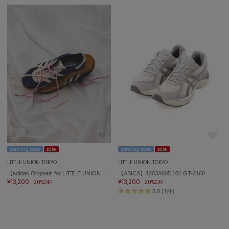
SUICOKE
スイコック
SUPERGA
スペルガ
swanë
スワネ
TAW&TOE
トーアンドトー
TEVA
テバ
coming soon
sale
coming soon
sale
LITTLE UNION TOKYO
LITTLE UNION TOKYO
The Barnnet
【adidas Originals for LITTLE UNION TOKYO】IH9650 GAZELLE INDOO ガゼル インドア
【ASICS】1203A605.101 GT-2160
ザバーネット
¥13,200
¥13,200
20%OFF
20%OFF
5.0 (1件)
THE NORTH FACE
ザ・ノース・フェイス
TODAYFUL