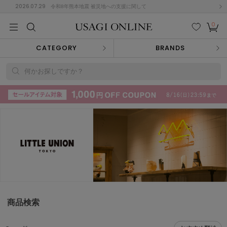
2026.07.29
令和8年熊本地震 被災地への支援に関して
0
MEN
MEN
KIDS
KIDS
BABY
BABY
BEAUTY
BEAUTY
LIFE STYLE
LIFE STYLE
検索
お気
カー
CATEGORY
BRANDS
に入
ト
り
(715)
何かお探しですか？
(3074)
B
C
D
E
F
G
I
J
K
L
M
N
ス/ドレス (1179)
P
Q
R
S
T
U
(570)
その
W
X
Y
Z
他
890)
ルームウェア (535)
商品検索
ACYM
アシーム
(121)