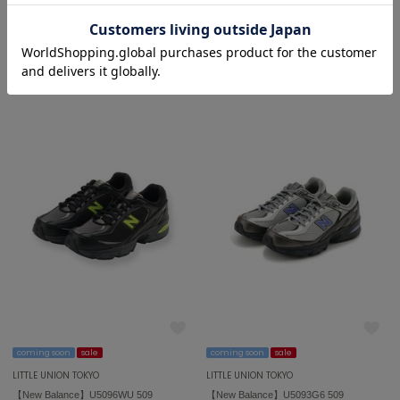
coming soon
sale
coming soon
sale
LITTLE UNION TOKYO
LITTLE UNION TOKYO
【adidas Originals】KI3519 HANDBALL SPEZIAL LO PRO W
【ASICS】1203A879.100 HYPERSYNC
¥12,320
¥11,880
20%OFF
20%OFF
coming soon
sale
coming soon
sale
LITTLE UNION TOKYO
LITTLE UNION TOKYO
【New Balance】U5096WU 509
【New Balance】U5093G6 509