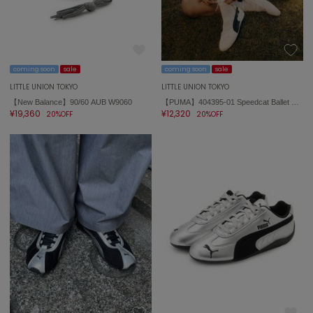
エイミー イストワール
emmi
エミ
coming soon
sale
coming soon
sale
emmi atelier
エミ アトリエ
LITTLE UNION TOKYO
LITTLE UNION TOKYO
【New Balance】90/60 AUB W9060
【PUMA】404395-01 Speedcat Ballet SD x ROSE スピードキャット
¥19,360
¥12,320
20%OFF
20%OFF
emmi yoga
エミヨガ
ETRÉ TOKYO
エトレトウキョウ
ey
アイ
FILA
フィラ
FRAY I.D
フレイアイディー