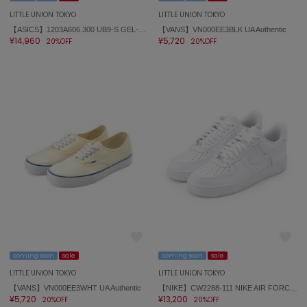
LITTLE UNION TOKYO
LITTLE UNION TOKYO
【ASICS】1203A606.300 UB9-S GEL-DS TRAINER 14
【VANS】VN000EE3BLK UA Authentic
¥14,960
¥5,720
20%OFF
20%OFF
coming soon
sale
coming soon
sale
LITTLE UNION TOKYO
LITTLE UNION TOKYO
【VANS】VN000EE3WHT UA Authentic
【NIKE】CW2288-111 NIKE AIR FORCE 1 '07 エア フォース 1 '07
¥5,720
¥13,200
20%OFF
20%OFF