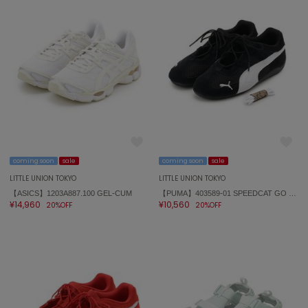
トゥデイフル
TSURU by Mariko Oikawa
ツルバイマリコオイカワ
UGG
アグ
UNDERSON UNDERSON
アンダーソン アンダーソン
coming soon
sale
coming soon
sale
un/neu
LITTLE UNION TOKYO
LITTLE UNION TOKYO
アンノイ
【ASICS】1203A887.100 GEL-CUM
【PUMA】403589-01 SPEEDCAT GO WNS
¥14,960
¥10,560
20%OFF
20%OFF
URBAN RESEARCH ROSSO
アーバンリサーチ ロッソ
USAGI Books
ウサギブックス
USAGI Gallery
ウサギギャラリー