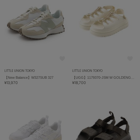
LITTLE UNION TOKYO
LITTLE UNION TOKYO
【New Balance】W327SUB 327
【UGG】1179370-JSM W GOLDENGLOW TOGGLE
¥13,970
¥18,700