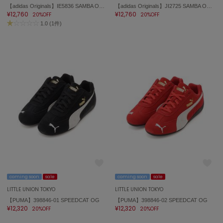
【adidas Originals】IE5836 SAMBA OG W サンバ
【adidas Originals】JI2725 SAMBA OG W
¥12,760
¥12,760
20%OFF
20%OFF
1.0 (1件)
coming soon
sale
coming soon
sale
LITTLE UNION TOKYO
LITTLE UNION TOKYO
【PUMA】398846-01 SPEEDCAT OG
【PUMA】398846-02 SPEEDCAT OG
¥12,320
¥12,320
20%OFF
20%OFF