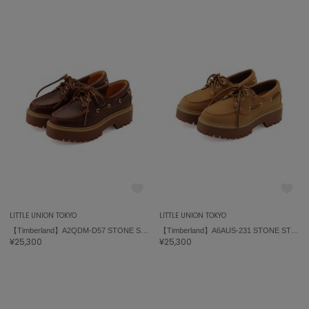
LITTLE UNION TOKYO
LITTLE UNION TOKYO
【Timberland】A2QDM-D57 STONE STREET BOAT SHOE
【Timberland】A6AUS-231 STONE STREET BOAT SHOE
¥25,300
¥25,300