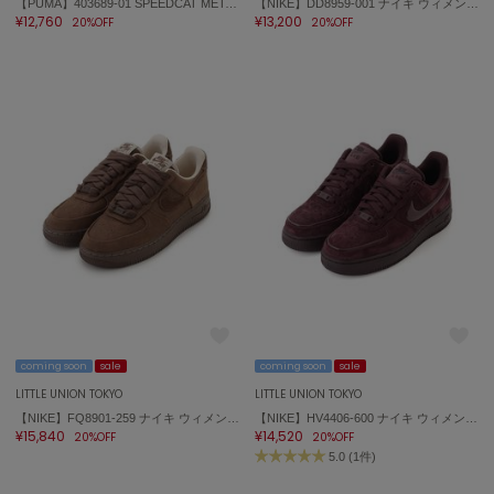
【PUMA】403689-01 SPEEDCAT METALLIC スピードキャット
【NIKE】DD8959-001 ナイキ ウィメンズ エア フォース 1 '07 Air Force 1
ハンター
¥12,760
¥13,200
20%OFF
20%OFF
HOKA ONEONE
ホカ オネオネ
KEEN
キーン
LAATO
ラート
le
ル
coming soon
sale
coming soon
sale
le coq sportif
ルコックスポルティフ
LITTLE UNION TOKYO
LITTLE UNION TOKYO
【NIKE】FQ8901-259 ナイキ ウィメンズ エア フォース 1 '07 Air Force 1
【NIKE】HV4406-600 ナイキ ウィメンズ エア フォース 1 '07 Air Force 1
¥15,840
¥14,520
20%OFF
20%OFF
LeSportsac
レスポートサック
5.0 (1件)