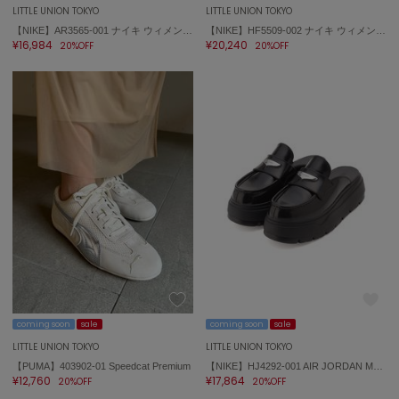
Sneakers by emmi
LITTLE UNION TOKYO
LITTLE UNION TOKYO
スニーカーズ バイ エミ
【NIKE】AR3565-001 ナイキ ウィメンズ ショックス R4
【NIKE】HF5509-002 ナイキ ウィメンズ エア マックス DN8
¥16,984
¥20,240
20%OFF
20%OFF
Snow Peak
スノーピーク
SNIDEL
スナイデル
SNIDEL HOME
スナイデル ホーム
SOFER
ソフェル
SOMEWHERE BUTTER.
サムウェアバター
SORIN
ソリン
coming soon
sale
coming soon
sale
LITTLE UNION TOKYO
LITTLE UNION TOKYO
Stylevoice for xxx
【PUMA】403902-01 Speedcat Premium
【NIKE】HJ4292-001 AIR JORDAN MULE エア ジョーダン ミュール
スタイルヴォイスフォー
¥12,760
¥17,864
20%OFF
20%OFF