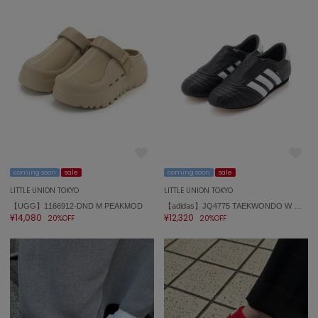
ASICS
アシックス
Ballelite
バレリット
BANDOLIER
バンドリヤー
Barbour
バブアー
coming soon
sale
coming soon
sale
LITTLE UNION TOKYO
LITTLE UNION TOKYO
Beyond Closet
【UGG】1166912-DND M PEAKMOD
【adidas】JQ4775 TAEKWONDO W テコンドー
ビヨンドクローゼット
¥14,080
¥12,320
20%OFF
20%OFF
Calvin Klein
カルバン・クライン
CELFORD
セルフォード