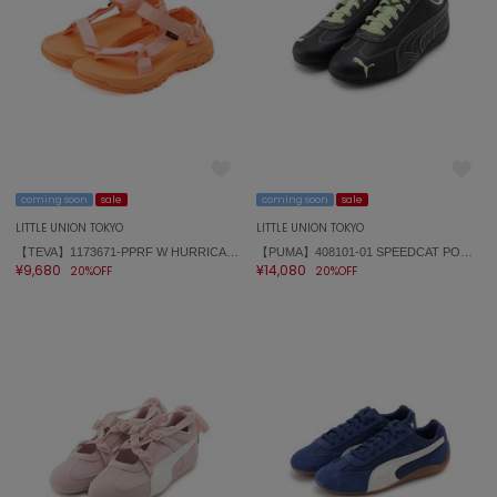
coming soon
sale
coming soon
sale
LITTLE UNION TOKYO
LITTLE UNION TOKYO
【TEVA】1173671-PPRF W HURRICANE XLT3
【PUMA】408101-01 SPEEDCAT POWERPUFFGIRLS
¥9,680
¥14,080
20%OFF
20%OFF