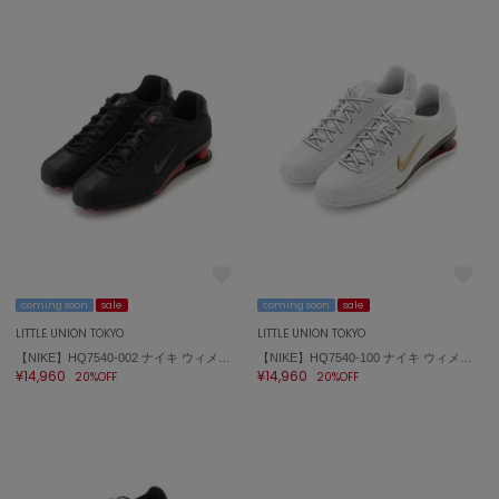
LILY BROWN
リリーブラウン
LILY BROWN Lingerie
リリーブラウンランジェリー
LITTLE UNION TOKYO
リトルユニオン トウキョウ
made of Organics
メイドオブオーガニクス
MICHU COQUETTE
coming soon
sale
coming soon
sale
ミチュ コケット
LITTLE UNION TOKYO
LITTLE UNION TOKYO
【NIKE】HQ7540-002 ナイキ ウィメンズ ショックス Z SHOX Z
【NIKE】HQ7540-100 ナイキ ウィメンズ ショックス Z SHOX Z
MIESROHE
¥14,960
¥14,960
ミースロエ
20%OFF
20%OFF
miies miim
ミーエスミーム
Mila Owen