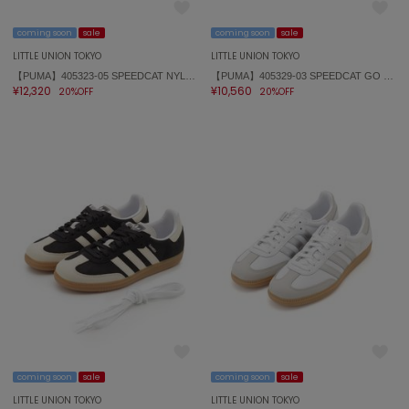
coming soon
sale
coming soon
sale
LITTLE UNION TOKYO
LITTLE UNION TOKYO
【PUMA】405323-05 SPEEDCAT NYLON
【PUMA】405329-03 SPEEDCAT GO MESH WNS
¥12,320
¥10,560
20%OFF
20%OFF
coming soon
sale
coming soon
sale
LITTLE UNION TOKYO
LITTLE UNION TOKYO