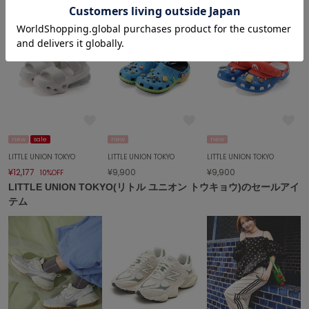
célon
セロン
Clarks Premium
クラークス
CODE A
コードエー
new
sale
new
new
COLE HAAN
コール ハーン
LITTLE UNION TOKYO
LITTLE UNION TOKYO
LITTLE UNION TOKYO
¥12,177
¥9,900
¥9,900
10%OFF
CONVERSE
LITTLE UNION TOKYO(リトル ユニオン トウキョウ)のセールアイ
コンバース
テム
DANSKIN
ダンスキン
EIMY ISTOIRE