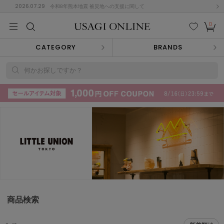
2026.07.29
令和8年熊本地震 被災地への支援に関して
0
MEN
MEN
KIDS
KIDS
BABY
BABY
BEAUTY
BEAUTY
LIFE STYLE
LIFE STYLE
検索
お気
カー
CATEGORY
BRANDS
に入
ト
り
(715)
何かお探しですか？
(3074)
B
C
D
E
F
G
I
J
K
L
M
N
ス/ドレス (1179)
P
Q
R
S
T
U
(570)
その
W
X
Y
Z
他
890)
ルームウェア (535)
商品検索
ACYM
アシーム
(121)