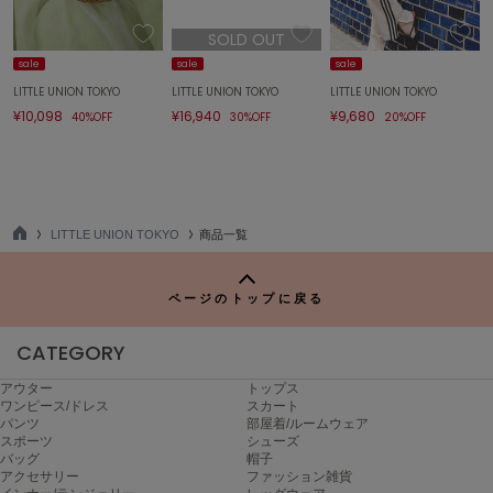
エイミー イストワール
SOLD OUT
emmi
sale
sale
sale
エミ
LITTLE UNION TOKYO
LITTLE UNION TOKYO
LITTLE UNION TOKYO
¥10,098
¥16,940
¥9,680
40%OFF
30%OFF
20%OFF
emmi atelier
エミ アトリエ
emmi yoga
エミヨガ
LITTLE UNION TOKYO
商品一覧
ETRÉ TOKYO
TO
エトレトウキョウ
P
ページのトップに戻る
ey
アイ
CATEGORY
アウター
トップス
FILA
ワンピース/ドレス
スカート
フィラ
パンツ
部屋着/ルームウェア
スポーツ
シューズ
バッグ
帽子
FRAY I.D
アクセサリー
ファッション雑貨
フレイアイディー