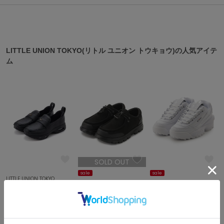
ASICS
アシックス
LITTLE UNION TOKYO(リトル ユニオン トウキョウ)の人気アイテ
Ballelite
ム
バレリット
BANDOLIER
バンドリヤー
Barbour
バブアー
Beyond Closet
ビヨンドクローゼット
SOLD OUT
sale
sale
LITTLE UNION TOKYO
Calvin Klein
LITTLE UNION TOKYO
LITTLE UNION TOKYO
¥20,130
カルバン・クライン
¥9,900
¥9,240
50%OFF
30%OFF
LITTLE UNION TOKYO(リトル ユニオン トウキョウ)の最新アイテ
CELFORD
ム
セルフォード