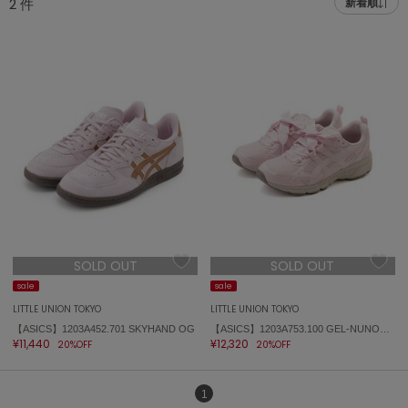
2
件
新着順
adidas
アディダス
(2005)
adidas by Stella McCartney
アディダス バイ ステラマッカートニー
916)
ALLISON BROWN
アリソンブラウン
07)
amabro
アマブロ
リー (664)
Ame no chi Hare
ョン雑貨 (865)
アメノチハレ
SOLD OUT
SOLD OUT
AMOMMA
/ランジェリー (127)
アモマ
sale
sale
LITTLE UNION TOKYO
LITTLE UNION TOKYO
ánuans
ェア (121)
【ASICS】1203A452.701 SKYHAND OG
【ASICS】1203A753.100 GEL-NUNOBIKI ゲルヌノビキ
アニュアンス
¥11,440
¥12,320
20%OFF
20%OFF
 (124)
ànuke
アンヌーク
1