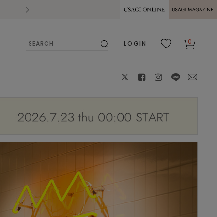
2026.07.28
熊本県熊本地方を震源とする地震の影響によ
USAGI ONLINE
USAGI
0
LOGIN
MAGAZINE
検
お気
カー
索
に入
ト
り
X
facebook
instagram
LINE
mail