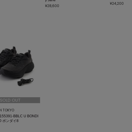
¥24,200
¥28,600
SOLD OUT
ON TOKYO
55391-BBLC U BONDI
ED ボンダイ8