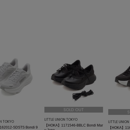
SOLD OUT
S
LITTLE UNION TOKYO
ON TOKYO
LITTLE UNIO
【HOKA】1171546-BBLC Bondi Mar
2012-SDSTS Bondi 9
【HOKA】1162
y Jane