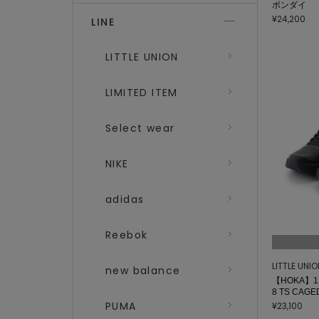
ボンダイ
¥24,200
LINE
LITTLE UNION
LIMITED ITEM
Select wear
NIKE
adidas
Reebok
LITTLE UNI
new balance
【HOKA】11
8 TS CAG
PUMA
¥23,100