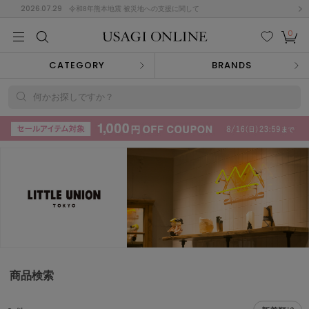
2026.07.29
令和8年熊本地震 被災地への支援に関して
0
MEN
MEN
KIDS
KIDS
BABY
BABY
BEAUTY
BEAUTY
LIFE STYLE
LIFE STYLE
検索
お気
カー
CATEGORY
BRANDS
に入
ト
り
(715)
何かお探しですか？
(3074)
B
C
D
E
F
G
I
J
K
L
M
N
ス/ドレス (1179)
P
Q
R
S
T
U
(570)
その
W
X
Y
Z
他
890)
ルームウェア (535)
商品検索
ACYM
アシーム
(121)