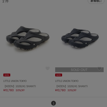
2
件
新着順
adidas
アディダス
(2005)
adidas by Stella McCartney
アディダス バイ ステラマッカートニー
916)
ALLISON BROWN
アリソンブラウン
07)
amabro
アマブロ
リー (664)
Ame no chi Hare
ョン雑貨 (865)
アメノチハレ
SOLD OUT
AMOMMA
/ランジェリー (127)
アモマ
sale
sale
LITTLE UNION TOKYO
LITTLE UNION TOKYO
ánuans
ェア (121)
【KEEN】1026241 SHANTI
【KEEN】1026241 SHANTI
アニュアンス
¥10,780
¥10,780
30%OFF
30%OFF
 (124)
ànuke
アンヌーク
1