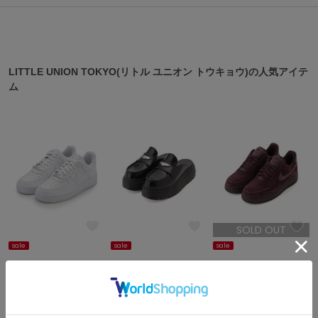
ASICS
アシックス
LITTLE UNION TOKYO(リトル ユニオン トウキョウ)の人気アイテ
Ballelite
ム
バレリット
BANDOLIER
バンドリヤー
Barbour
バブアー
Beyond Closet
ビヨンドクローゼット
SOLD OUT
sale
sale
sale
Calvin Klein
LITTLE UNION TOKYO
LITTLE UNION TOKYO
LITTLE UNION TOKYO
カルバン・クライン
¥13,200
¥17,864
¥14,520
20%OFF
20%OFF
20%OFF
5.0 (1件)
CELFORD
LITTLE UNION TOKYO(リトル ユニオン トウキョウ)の最新アイテ
セルフォード