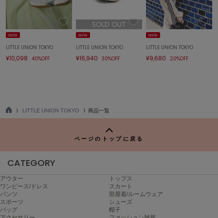
エイミー イストワール
SOLD OUT
emmi
エミ
sale
sale
sale
LITTLE UNION TOKYO
LITTLE UNION TOKYO
LITTLE UNION TOKYO
emmi atelier
¥10,098
¥16,940
¥9,680
40%OFF
30%OFF
20%OFF
エミ アトリエ
emmi yoga
エミヨガ
ETRÉ TOKYO
LITTLE UNION TOKYO
商品一覧
エトレトウキョウ
TO
P
ey
ページのトップに戻る
アイ
CATEGORY
FILA
アウター
トップス
フィラ
ワンピース/ドレス
スカート
パンツ
部屋着/ルームウェア
スポーツ
シューズ
FRAY I.D
バッグ
帽子
フレイアイディー
アクセサリー
ファッション雑貨