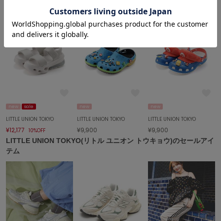
ム
célon
セロン
Clarks Premium
クラークス
CODE A
コードエー
COLE HAAN
new
sale
new
new
コール ハーン
LITTLE UNION TOKYO
LITTLE UNION TOKYO
LITTLE UNION TOKYO
¥12,177
¥9,900
¥9,900
CONVERSE
10%OFF
コンバース
LITTLE UNION TOKYO(リトル ユニオン トウキョウ)のセールアイ
テム
DANSKIN
ダンスキン
EIMY ISTOIRE