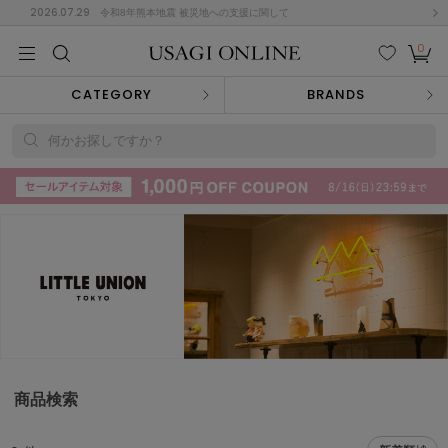
2026.07.29
令和8年熊本地震 被災地への支援に関して
0
MEN
MEN
KIDS
KIDS
BABY
BABY
BEAUTY
BEAUTY
LIFE STYLE
LIFE STYLE
検索
お気
カー
CATEGORY
BRANDS
に入
ト
り
(715)
何かお探しですか？
(3074)
B
C
D
E
F
G
I
J
K
L
M
N
ス/ドレス (1179)
P
Q
R
S
T
U
(570)
その
W
X
Y
Z
他
890)
ルームウェア (535)
商品検索
ACYM
アシーム
(121)