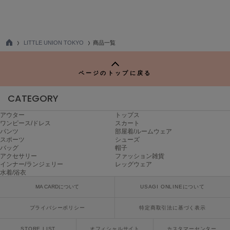
ハンター
HOKA ONEONE
ホカ オネオネ
LITTLE UNION TOKYO
商品一覧
TO
P
KEEN
ページのトップに戻る
キーン
CATEGORY
アウター
トップス
LAATO
ワンピース/ドレス
スカート
ラート
パンツ
部屋着/ルームウェア
スポーツ
シューズ
le
バッグ
帽子
ル
アクセサリー
ファッション雑貨
インナー/ランジェリー
レッグウェア
水着/浴衣
le coq sportif
ルコックスポルティフ
MA CARDについて
USAGI ONLINEについて
LeSportsac
プライバシーポリシー
特定商取引法に基づく表示
レスポートサック
STORE LIST
オフィシャルサイト
カスタマーセンター