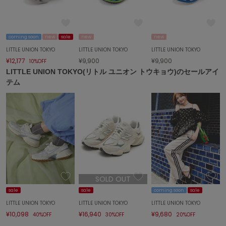
FURFUR
ファーファー
coming soon
new
sale
new
new
LITTLE UNION TOKYO
LITTLE UNION TOKYO
LITTLE UNION TOKYO
¥12,177
¥9,900
¥9,900
10%OFF
gelato pique
ジェラート ピケ
LITTLE UNION TOKYO(リトル ユニオン トウキョウ)のセールアイ
テム
GELATO PIQUE CAT&DOG
ジェラート ピケ キャットアンドドッグ
gelato pique Sleep
ジェラート ピケ スリープ
GRAMICCI
グラミチ
SOLD OUT
sale
sale
coming soon
sale
Henon.
へノン
LITTLE UNION TOKYO
LITTLE UNION TOKYO
LITTLE UNION TOKYO
¥10,098
¥16,940
¥9,680
40%OFF
30%OFF
20%OFF
HUNTER