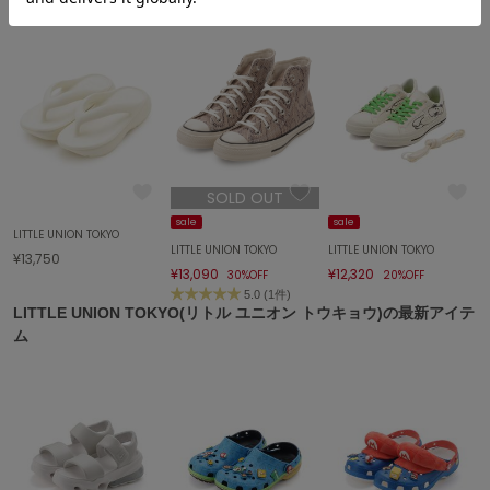
エイミー イストワール
emmi
エミ
emmi atelier
エミ アトリエ
emmi yoga
SOLD OUT
エミヨガ
sale
sale
LITTLE UNION TOKYO
ETRÉ TOKYO
LITTLE UNION TOKYO
LITTLE UNION TOKYO
¥13,750
エトレトウキョウ
¥13,090
¥12,320
30%OFF
20%OFF
5.0 (1件)
ey
LITTLE UNION TOKYO(リトル ユニオン トウキョウ)の最新アイテ
アイ
ム
FILA
フィラ
FRAY I.D
フレイアイディー