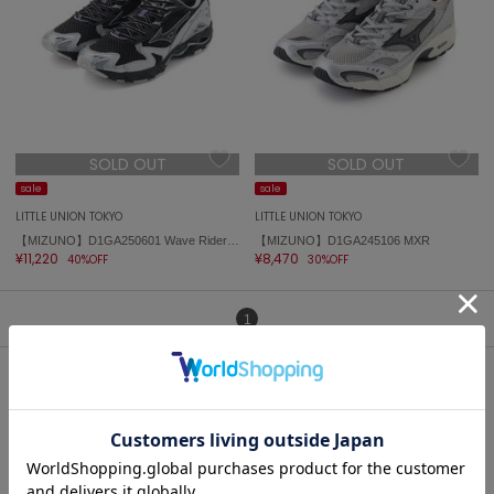
célon
セロン
Clarks Premium
クラークス
SOLD OUT
SOLD OUT
CODE A
コードエー
sale
sale
LITTLE UNION TOKYO
LITTLE UNION TOKYO
COLE HAAN
【MIZUNO】D1GA250601 Wave Rider 10
【MIZUNO】D1GA245106 MXR
コール ハーン
¥11,220
¥8,470
40%OFF
30%OFF
CONVERSE
コンバース
1
DANSKIN
ダンスキン
LITTLE UNION TOKYO(リトル ユニオン トウキョウ)の人気アイテ
ム
EIMY ISTOIRE