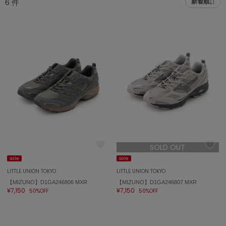
6
件
新着順
adidas
アディダス
(2009)
adidas by Stella McCartney
アディダス バイ ステラマッカートニー
916)
ALLISON BROWN
アリソンブラウン
07)
amabro
アマブロ
リー (664)
Ame no chi Hare
ョン雑貨 (865)
アメノチハレ
SOLD OUT
AMOMMA
/ランジェリー (127)
アモマ
sale
sale
LITTLE UNION TOKYO
LITTLE UNION TOKYO
ánuans
ェア (121)
【MIZUNO】D1GA246806 MXR
【MIZUNO】D1GA246807 MXR
アニュアンス
¥7,150
¥7,150
50%OFF
50%OFF
 (124)
ànuke
アンヌーク