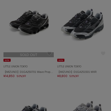
ASICS
アシックス
Ballelite
バレリット
BANDOLIER
バンドリヤー
SOLD OUT
Barbour
バブアー
sale
sale
LITTLE UNION TOKYO
LITTLE UNION TOKYO
Beyond Closet
【MIZUNO】D1GA250701 Wave Prophecy LS
【MIZUNO】D1GA251501 MXR
ビヨンドクローゼット
¥14,850
¥8,800
50%OFF
50%OFF
Calvin Klein
カルバン・クライン
CELFORD
セルフォード