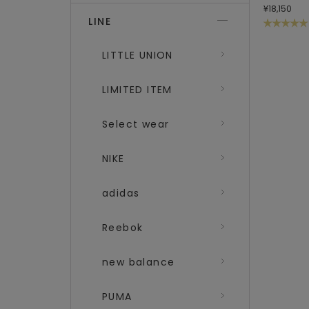
¥18,150
LINE
LITTLE UNION
LIMITED ITEM
Select wear
NIKE
adidas
Reebok
new balance
PUMA