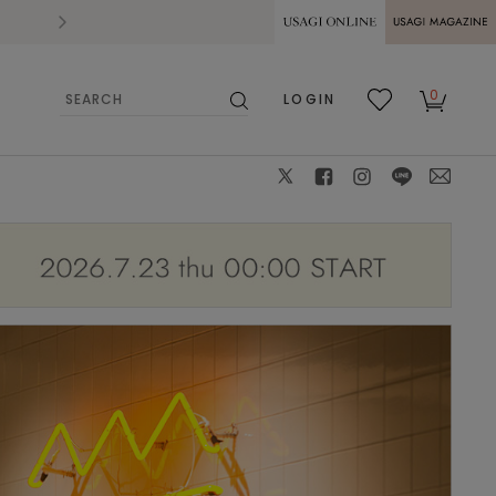
2026.07.28
熊本県熊本地方を震源とする地震の影響によ
USAGI ONLINE
USAGI
0
LOGIN
MAGAZINE
検
お気
カー
索
に入
ト
り
X
facebook
instagram
LINE
mail