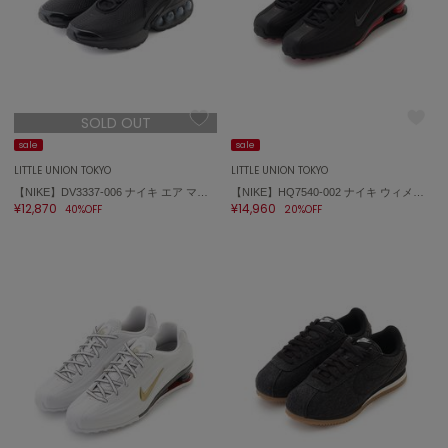
On
オン
Onitsuka Tiger
SOLD OUT
オニツカ タイガー
sale
sale
LITTLE UNION TOKYO
LITTLE UNION TOKYO
ORGUE
オルグ
【NIKE】DV3337-006 ナイキ エア マックス DN
【NIKE】HQ7540-002 ナイキ ウィメンズ ショックス Z SHOX Z
¥12,870
¥14,960
40%OFF
20%OFF
ORR
オル
PATRICK
パトリック
Philly chocolate
フィリーチョコレート
poláura