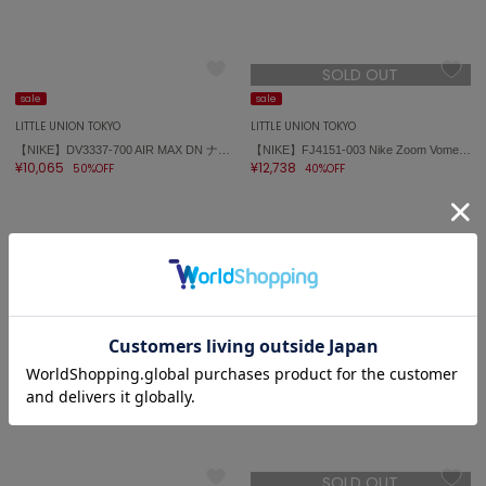
SOLD OUT
sale
sale
LITTLE UNION TOKYO
LITTLE UNION TOKYO
【NIKE】DV3337-700 AIR MAX DN ナイキ エア マックス DN
【NIKE】FJ4151-003 Nike Zoom Vomero 5
¥10,065
¥12,738
50%OFF
40%OFF
SOLD OUT