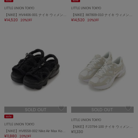
Sneakers by emmi
sale
sale
スニーカーズ バイ エミ
LITTLE UNION TOKYO
LITTLE UNION TOKYO
【NIKE】HV4406-001 ナイキ ウィメンズ エア フォース 1 '07 Air Force 1
【NIKE】IM7809-010 ナイキ ウィメンズ エア フォース 1 '07 LV8 Air Force 1
Snow Peak
¥14,520
¥14,520
20%OFF
20%OFF
スノーピーク
SNIDEL
スナイデル
SNIDEL HOME
スナイデル ホーム
SOFER
ソフェル
SOMEWHERE BUTTER.
サムウェアバター
SORIN
SOLD OUT
SOLD OUT
ソリン
sale
LITTLE UNION TOKYO
Stylevoice for xxx
LITTLE UNION TOKYO
【NIKE】FJ3794-100 ナイキ ウィメンズ AL8
スタイルヴォイスフォー
【NIKE】HV8558-002 Nike Air Max Koko エア マックス ココ サンダル
¥11,330
¥11,880
20%OFF