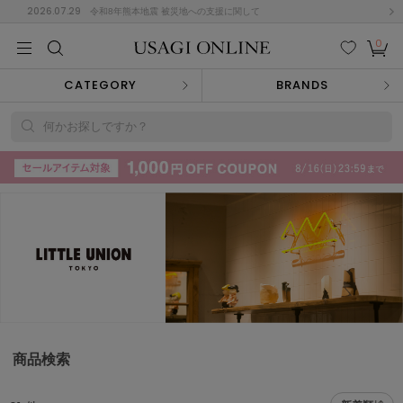
2026.07.29
令和8年熊本地震 被災地への支援に関して
0
MEN
MEN
KIDS
KIDS
BABY
BABY
BEAUTY
BEAUTY
LIFE STYLE
LIFE STYLE
検索
お気
カー
CATEGORY
BRANDS
に入
ト
り
(715)
何かお探しですか？
(3074)
B
C
D
E
F
G
I
J
K
L
M
N
ス/ドレス (1179)
P
Q
R
S
T
U
(570)
その
W
X
Y
Z
他
890)
ルームウェア (535)
商品検索
ACYM
アシーム
(121)