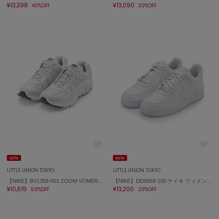
¥13,398
¥13,090
40%OFF
30%OFF
sale
sale
LITTLE UNION TOKYO
LITTLE UNION TOKYO
【NIKE】BV1358-001 ZOOM VOMERO 5 ズーム ボメロ 5
【NIKE】DD8959-100 ナイキ ウィメンズ エア フォース 1 '07 Air Force 1
¥10,615
¥13,200
50%OFF
20%OFF