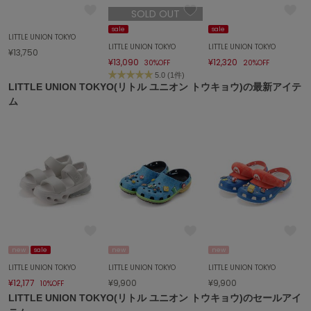
SOLD OUT
sale
sale
LITTLE UNION TOKYO
LITTLE UNION TOKYO
LITTLE UNION TOKYO
¥13,750
¥13,090
¥12,320
30%OFF
20%OFF
5.0 (1件)
LITTLE UNION TOKYO(リトル ユニオン トウキョウ)の最新アイテ
ム
new
sale
new
new
LITTLE UNION TOKYO
LITTLE UNION TOKYO
LITTLE UNION TOKYO
¥12,177
¥9,900
¥9,900
10%OFF
LITTLE UNION TOKYO(リトル ユニオン トウキョウ)のセールアイ