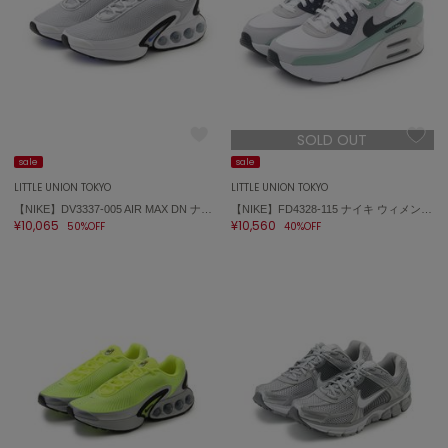
USAGI Gift
ウサギギフト
USAGI Item
ウサギアイテム
SOLD OUT
USAGI Vintage
ウサギヴィンテージ
sale
sale
LITTLE UNION TOKYO
LITTLE UNION TOKYO
【NIKE】DV3337-005 AIR MAX DN ナイキ エア マックス DN
【NIKE】FD4328-115 ナイキ ウィメンズ エア マックス 90 LV8
¥10,065
¥10,560
50%OFF
40%OFF
VEJA
ヴェジャ