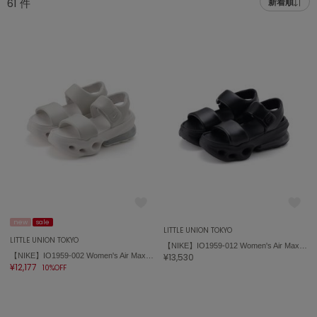
61
件
新着順
adidas
アディダス
(2005)
adidas by Stella McCartney
アディダス バイ ステラマッカートニー
916)
ALLISON BROWN
アリソンブラウン
07)
amabro
アマブロ
リー (664)
Ame no chi Hare
ョン雑貨 (865)
アメノチハレ
AMOMMA
/ランジェリー (127)
アモマ
new
sale
LITTLE UNION TOKYO
LITTLE UNION TOKYO
【NIKE】IO1959-012 Women's Air Max Halo ナイキ ウィメンズ エア マックス ヘイロー
ánuans
ェア (121)
【NIKE】IO1959-002 Women's Air Max Halo ナイキ ウィメンズ エア マックス ヘイロー
¥13,530
アニュアンス
¥12,177
10%OFF
 (124)
ànuke
アンヌーク