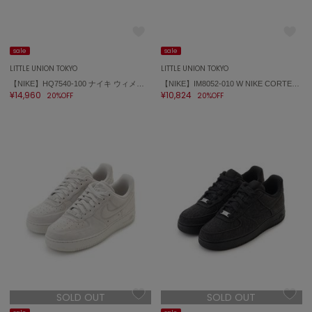
ポローラ
PUMA
プーマ
sale
sale
LITTLE UNION TOKYO
LITTLE UNION TOKYO
【NIKE】HQ7540-100 ナイキ ウィメンズ ショックス Z SHOX Z
【NIKE】IM8052-010 W NIKE CORTEZ TXT コルテッツ
Reebok
¥14,960
¥10,824
20%OFF
20%OFF
リーボック
SALOMON
サロモン
sanrio house
サンリオハウス
SESAME STREET MARKET
セサミストリートマーケット
SHAKA
シャカ
SOLD OUT
SOLD OUT