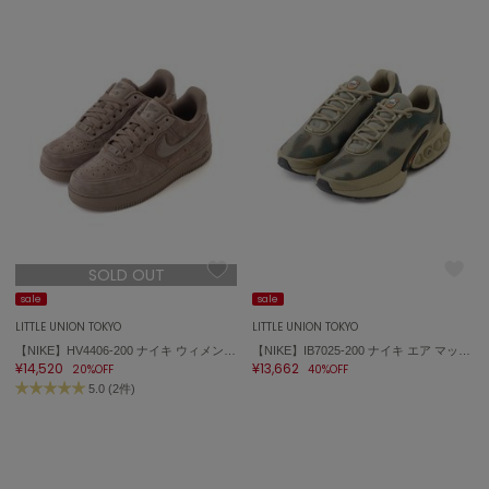
LILY BROWN
リリーブラウン
LILY BROWN Lingerie
リリーブラウンランジェリー
LITTLE UNION TOKYO
リトルユニオン トウキョウ
made of Organics
メイドオブオーガニクス
SOLD OUT
MICHU COQUETTE
sale
sale
ミチュ コケット
LITTLE UNION TOKYO
LITTLE UNION TOKYO
【NIKE】HV4406-200 ナイキ ウィメンズ エア フォース 1 '07 Air Force 1
【NIKE】IB7025-200 ナイキ エア マックス DN NRG
MIESROHE
¥14,520
¥13,662
ミースロエ
20%OFF
40%OFF
5.0 (2件)
miies miim
ミーエスミーム
Mila Owen