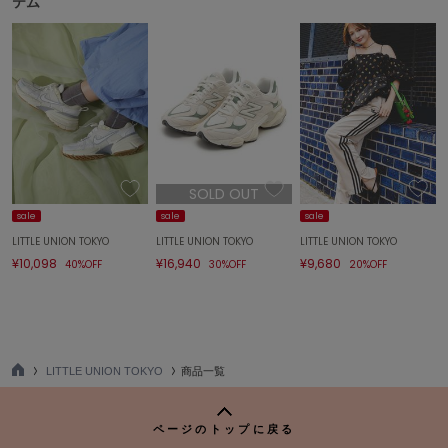
テム
SOLD OUT
sale
sale
sale
LITTLE UNION TOKYO
LITTLE UNION TOKYO
LITTLE UNION TOKYO
¥10,098
¥16,940
¥9,680
40%OFF
30%OFF
20%OFF
LITTLE UNION TOKYO
商品一覧
TO
P
ページのトップに戻る