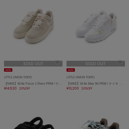
ASICS
アシックス
Ballelite
バレリット
BANDOLIER
バンドリヤー
SOLD OUT
SOLD OUT
Barbour
バブアー
sale
sale
LITTLE UNION TOKYO
LITTLE UNION TOKYO
Beyond Closet
【NIKE】W Air Force 1 Retro PRM / ナイキ ウィメンズ エア フォース 1 レトロ PRM IR0871-100
【NIKE】W Air Max 90 PRM / ナイキ ウィメンズ エア マックス 90 PRM DH0569-100
ビヨンドクローゼット
¥14,520
¥13,200
20%OFF
20%OFF
Calvin Klein
カルバン・クライン
CELFORD
セルフォード