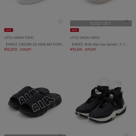
エイミー イストワール
emmi
エミ
SOLD OUT
sale
sale
emmi atelier
エミ アトリエ
LITTLE UNION TOKYO
LITTLE UNION TOKYO
【NIKE】CW2288-111 NIKE AIR FORCE 1 '07 エア フォース 1 '07
【NIKE】W Air Max Isla Sandal / ナイキ ウィメンズ エア マックス アイラ サンダル FJ5929-001
¥13,200
¥10,241
20%OFF
30%OFF
emmi yoga
エミヨガ
ETRÉ TOKYO
エトレトウキョウ
ey
アイ
FILA
フィラ
FRAY I.D
フレイアイディー