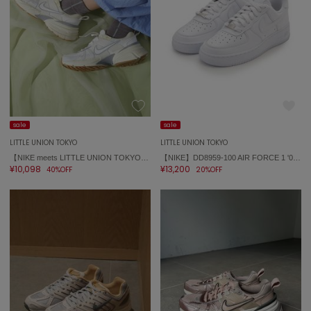
sale
sale
LITTLE UNION TOKYO
LITTLE UNION TOKYO
【NIKE meets LITTLE UNION TOKYO】FD0736-108 ナイキ ウィメンズ V2K RUN
【NIKE】DD8959-100 AIR FORCE 1 '07 ナイキ ウィメンズ エア フォース 1 '07
¥10,098
¥13,200
40%OFF
20%OFF