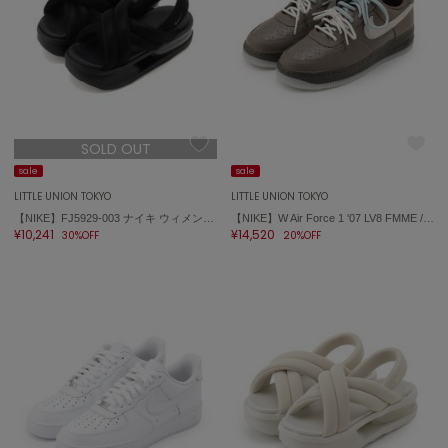
célon
セロン
Clarks Premium
クラークス
SOLD OUT
CODE A
コードエー
sale
sale
LITTLE UNION TOKYO
LITTLE UNION TOKYO
COLE HAAN
【NIKE】FJ5929-003 ナイキ ウィメンズ エア マックス アイラ サンダル ISLA SANDAL
【NIKE】W Air Force 1 '07 LV8 FMME / ナイキ ウィメンズ エア フォース 1 '07 LV8 FMME IR5690-256
コール ハーン
¥10,241
¥14,520
30%OFF
20%OFF
CONVERSE
コンバース
DANSKIN
ダンスキン
EIMY ISTOIRE