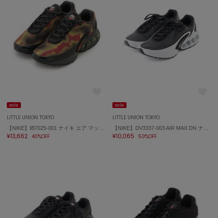
ミラオーウェン
MOIGE
モワージュ
MUCHA
ミュシャ
NEW Balance
ニューバランス
sale
sale
LITTLE UNION TOKYO
LITTLE UNION TOKYO
nezu
ネズ
【NIKE】IB7025-001 ナイキ エア マックス DN NRG
【NIKE】DV3337-003 AIR MAX DN ナイキ エア マックス DN
¥13,662
¥10,065
40%OFF
50%OFF
NIKE
ナイキ
NOWNS
ナウンス
null.
ヌル