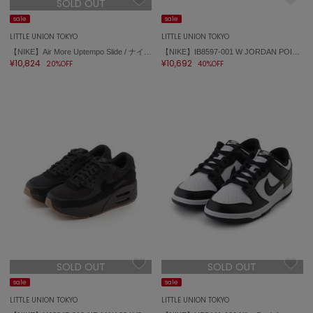
SOLD OUT
sale
sale
FURFUR
ファーファー
LITTLE UNION TOKYO
LITTLE UNION TOKYO
【NIKE】Air More Uptempo Slide / ナイキ エア モア アップテンポ スライド DV2132-001
【NIKE】IB8597-001 W JORDAN POINTE ジョーダン ポワント
¥10,824
¥10,692
20%OFF
40%OFF
gelato pique
ジェラート ピケ
GELATO PIQUE CAT&DOG
ジェラート ピケ キャットアンドドッグ
gelato pique Sleep
ジェラート ピケ スリープ
GRAMICCI
グラミチ
SOLD OUT
SOLD OUT
Henon.
へノン
sale
sale
LITTLE UNION TOKYO
LITTLE UNION TOKYO
HUNTER