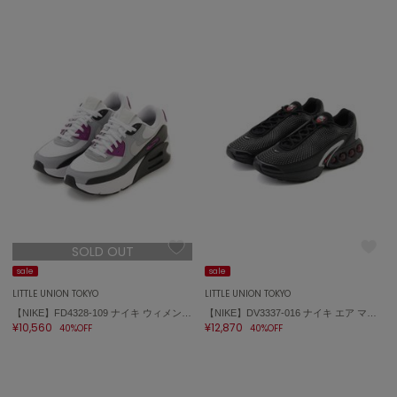
SUICOKE
スイコック
SUPERGA
スペルガ
swanë
スワネ
TAW&TOE
トーアンドトー
TEVA
SOLD OUT
テバ
sale
sale
The Barnnet
LITTLE UNION TOKYO
LITTLE UNION TOKYO
ザバーネット
【NIKE】FD4328-109 ナイキ ウィメンズ エア マックス 90 LV8
【NIKE】DV3337-016 ナイキ エア マックス DN
¥10,560
¥12,870
40%OFF
40%OFF
THE NORTH FACE
ザ・ノース・フェイス
TODAYFUL