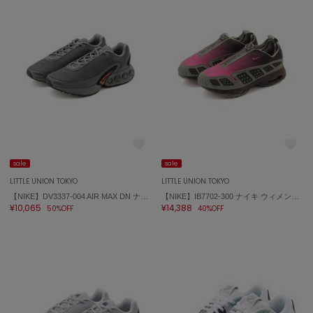
トゥデイフル
TSURU by Mariko Oikawa
ツルバイマリコオイカワ
UGG
アグ
UNDERSON UNDERSON
アンダーソン アンダーソン
sale
sale
un/neu
LITTLE UNION TOKYO
LITTLE UNION TOKYO
アンノイ
【NIKE】DV3337-004 AIR MAX DN ナイキ エア マックス DN
【NIKE】IB7702-300 ナイキ ウィメンズ エア マックス SNDR
¥10,065
¥14,388
50%OFF
40%OFF
URBAN RESEARCH ROSSO
アーバンリサーチ ロッソ
USAGI Books
ウサギブックス
USAGI Gallery
ウサギギャラリー