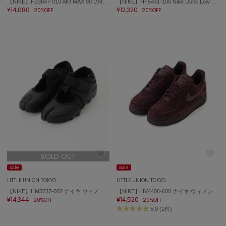
【NIKE】HJ3847-010 AIR MAX 90 LV8エア マックス 90
【NIKE】HF5441-100 Nike Dunk Low Retro ダンク ロー レトロ
ハンター
¥14,080
¥12,320
20%OFF
20%OFF
HOKA ONEONE
ホカ オネオネ
KEEN
キーン
LAATO
ラート
le
ル
SOLD OUT
sale
sale
le coq sportif
ルコックスポルティフ
LITTLE UNION TOKYO
LITTLE UNION TOKYO
【NIKE】HM5737-002 ナイキ ウィメンズ エア リフト Air Rift
【NIKE】HV4406-600 ナイキ ウィメンズ エア フォース 1 '07 Air Force 1
¥14,344
¥14,520
20%OFF
20%OFF
LeSportsac
レスポートサック
5.0 (1件)