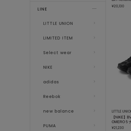
クス フェノ
¥20,130
LINE
LITTLE UNION
LIMITED ITEM
Select wear
NIKE
adidas
Reebok
new balance
LITTLE UNI
【NIKE】BV1
OMERO 5
PUMA
¥21,230