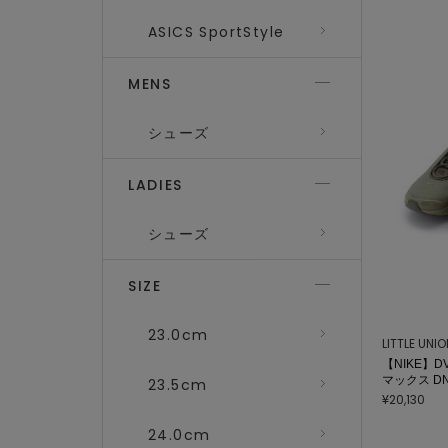
ASICS SportStyle
MENS
シューズ
LADIES
シューズ
SIZE
23.0cm
LITTLE UNI
【NIKE】DV
マックス D
23.5cm
¥20,130
24.0cm