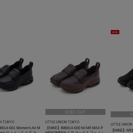
sale
SOLD OUT
S
ON TOKYO
LITTLE UNION TOKYO
LITTLE UNIO
814-001 Women's Air M
【NIKE】IM8814-600 W AIR MAX P
【NIKE】AR3
omena ウィメンズ エア マッ
HENOMENA エア マックス フェノメ