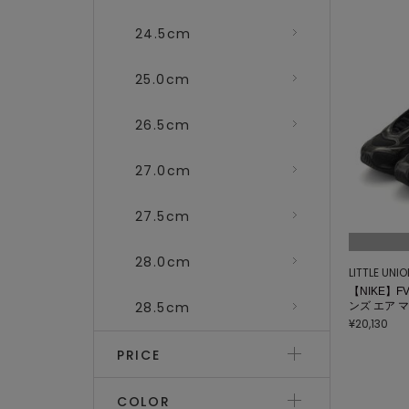
24.5cm
25.0cm
26.5cm
27.0cm
27.5cm
28.0cm
LITTLE UNI
【NIKE】FV
28.5cm
ンズ エア マ
¥20,130
PRICE
COLOR