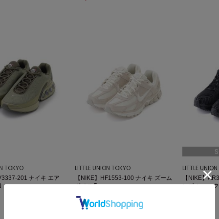
S
ON TOKYO
LITTLE UNION TOKYO
LITTLE UNIO
3337-201 ナイキ エア
【NIKE】HF1553-100 ナイキ ズーム
【NIKE】AR3
N
ボメロ 5
ンズ ショック
¥21,230
¥26,730