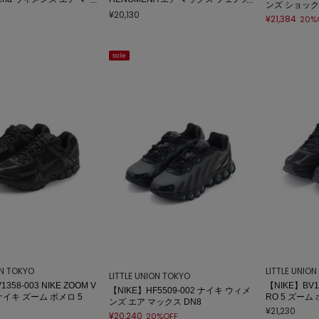
ンズ ショックス 
メナ
ナ
¥20,130
¥21,384
20%
sale
ON TOKYO
LITTLE UNIO
LITTLE UNION TOKYO
358-003 NIKE ZOOM V
【NIKE】BV1
【NIKE】HF5509-002 ナイキ ウィメ
 ナイキ ズーム ボメロ 5
RO 5 ズーム 
ンズ エア マックス DN8
¥21,230
¥20,240
20%OFF