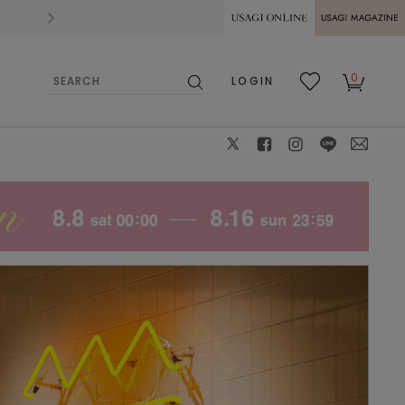
2026.07.28
熊本県熊本地方を震源とする地震の影響によ
USAGI ONLINE
USAGI
0
LOGIN
MAGAZINE
検
お気
カー
索
に入
ト
り
X
facebook
instagram
LINE
mail