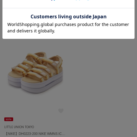
sale
LITTLE UNION TOKYO
FURFUR
LITTLE UNION TOKYO
ファーファー
【NIKE】CI0919-100 NIKE W AF 1 SHADOW ナイキ ウィメンズ エア フォース 1 シャドウ
【CONVERSE】31309410 ALL STAR LIFTED HI
¥18,150
¥7,315
30%OFF
gelato pique
ジェラート ピケ
GELATO PIQUE CAT&DOG
ジェラート ピケ キャットアンドドッグ
gelato pique Sleep
ジェラート ピケ スリープ
GRAMICCI
グラミチ
Henon.
sale
へノン
LITTLE UNION TOKYO
【NIKE】DH0223-200 NIKE WMNS ICON CLASSIC ナイキ アイコン クラシック サンダル
HUNTER