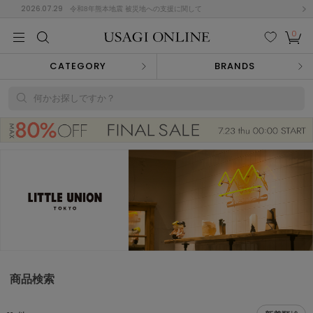
2026.07.29
令和8年熊本地震 被災地への支援に関して
0
MEN
MEN
KIDS
KIDS
BABY
BABY
BEAUTY
BEAUTY
LIFE STYLE
LIFE STYLE
検索
お気
カー
CATEGORY
BRANDS
に入
ト
り
(646)
何かお探しですか？
(2888)
B
C
D
E
F
G
I
J
K
L
M
N
ス/ドレス (1134)
P
Q
R
S
T
U
(543)
その
W
X
Y
Z
他
847)
ルームウェア (616)
商品検索
ACYM
アシーム
(121)