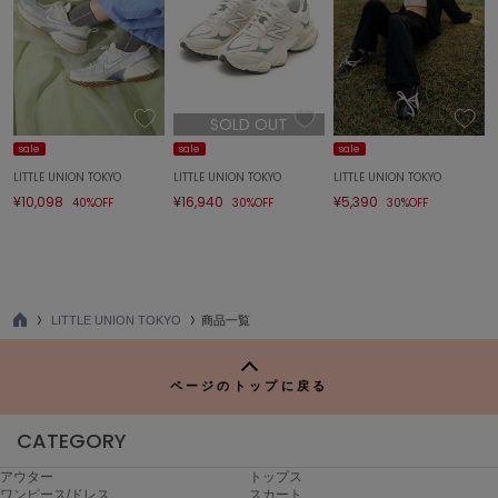
ミラオーウェン
MOIGE
モワージュ
MUCHA
SOLD OUT
ミュシャ
sale
sale
sale
LITTLE UNION TOKYO
LITTLE UNION TOKYO
LITTLE UNION TOKYO
¥10,098
¥16,940
¥5,390
40%OFF
30%OFF
30%OFF
NEW Balance
ニューバランス
nezu
ネズ
LITTLE UNION TOKYO
商品一覧
TO
NIKE
P
ナイキ
ページのトップに戻る
NOWNS
ナウンス
CATEGORY
null.
アウター
トップス
ヌル
ワンピース/ドレス
スカート