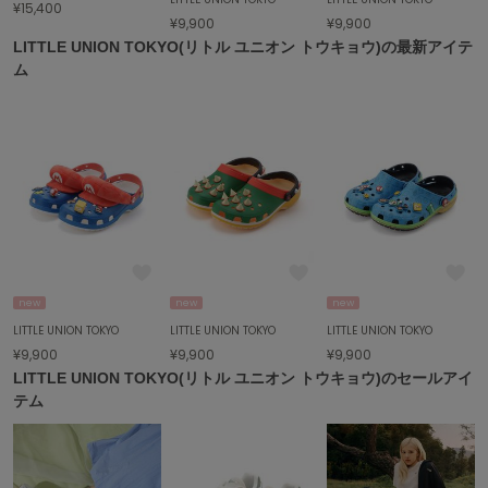
¥15,400
LILY BROWN
¥9,900
¥9,900
リリーブラウン
LITTLE UNION TOKYO(リトル ユニオン トウキョウ)の最新アイテ
ム
LILY BROWN Lingerie
リリーブラウンランジェリー
LITTLE UNION TOKYO
リトルユニオン トウキョウ
made of Organics
メイドオブオーガニクス
MICHU COQUETTE
new
new
new
ミチュ コケット
LITTLE UNION TOKYO
LITTLE UNION TOKYO
LITTLE UNION TOKYO
MIESROHE
¥9,900
¥9,900
¥9,900
ミースロエ
LITTLE UNION TOKYO(リトル ユニオン トウキョウ)のセールアイ
テム
miies miim
ミーエスミーム
Mila Owen