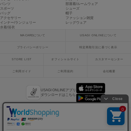
パンツ
部屋着/ルームウェア
スポーツ
シューズ
バッグ
帽子
アクセサリー
ファッション雑貨
On
オン
インナー/ランジェリー
レッグウェア
水着/浴衣
Onitsuka Tiger
MA CARDについて
USAGI ONLINEについて
オニツカ タイガー
プライバシーポリシー
特定商取引法に基づく表示
ORGUE
オルグ
STORE LIST
オフィシャルサイト
カスタマーセンター
ORR
ご利用ガイド
ご利用規約
会社概要
オル
USAGI ONLINEアプリ
PATRICK
ダウンロードはこちら
パトリック
Philly chocolate
フィリーチョコレート
poláura
x
facebook
instagram
LINE
mail