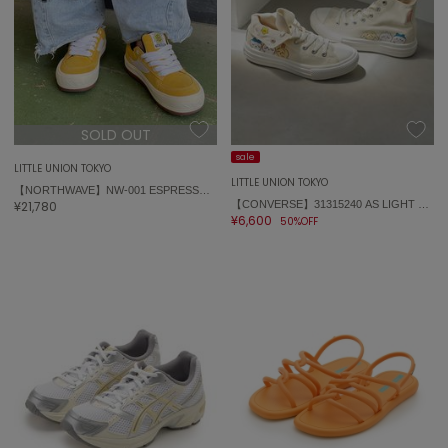
célon
セロン
Clarks Premium
クラークス
SOLD OUT
CODE A
sale
コードエー
LITTLE UNION TOKYO
LITTLE UNION TOKYO
【NORTHWAVE】NW-001 ESPRESSO SUEDE
¥21,780
【CONVERSE】31315240 AS LIGHT PLTS PT HI / CHIIKAWA
COLE HAAN
¥6,600
コール ハーン
50%OFF
CONVERSE
コンバース
DANSKIN
ダンスキン
EIMY ISTOIRE