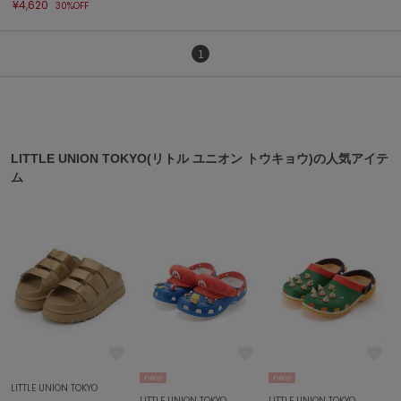
¥4,620
ハンター
30%OFF
HOKA ONEONE
1
ホカ オネオネ
KEEN
キーン
LITTLE UNION TOKYO(リトル ユニオン トウキョウ)の人気アイテ
ム
LAATO
ラート
le
ル
le coq sportif
ルコックスポルティフ
LeSportsac
レスポートサック
new
new
LITTLE UNION TOKYO
LITTLE UNION TOKYO
LITTLE UNION TOKYO