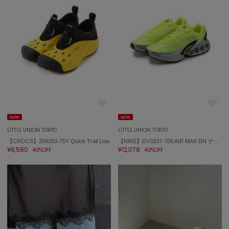
ASICS
アシックス
Ballelite
バレリット
BANDOLIER
バンドリヤー
Barbour
sale
sale
バブアー
LITTLE UNION TOKYO
LITTLE UNION TOKYO
【CROCS】209350-75Y Quick Trail Low
【NIKE】DV3337-700 AIR MAX DN ナイキ エア マックス DN
Beyond Closet
¥8,580
¥12,078
40%OFF
40%OFF
ビヨンドクローゼット
Calvin Klein
カルバン・クライン
CELFORD
セルフォード