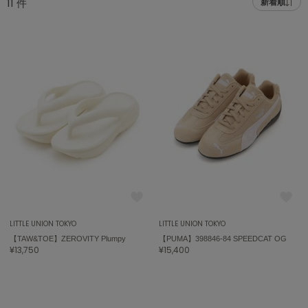
11
件
新着順
adidas
アディダス
(1978)
adidas by Stella McCartney
アディダス バイ ステラマッカートニー
862)
ALLISON BROWN
アリソンブラウン
97)
amabro
アマブロ
リー (632)
Ame no chi Hare
ョン雑貨 (849)
アメノチハレ
AMOMMA
/ランジェリー (127)
アモマ
LITTLE UNION TOKYO
LITTLE UNION TOKYO
【TAW&TOE】ZEROVITY Plumpy
【PUMA】398846-84 SPEEDCAT OG
ánuans
ェア (119)
¥13,750
¥15,400
アニュアンス
 (124)
ànuke
アンヌーク