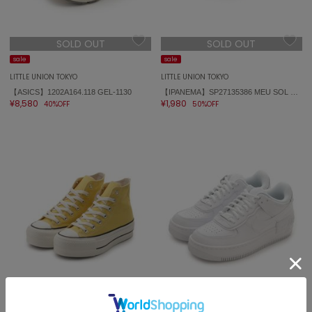
エイミー イストワール
emmi
SOLD OUT
SOLD OUT
エミ
sale
sale
emmi atelier
LITTLE UNION TOKYO
LITTLE UNION TOKYO
エミ アトリエ
【ASICS】1202A164.118 GEL-1130
【IPANEMA】SP27135386 MEU SOL SANDAL
¥8,580
¥1,980
40%OFF
50%OFF
emmi yoga
エミヨガ
ETRÉ TOKYO
エトレトウキョウ
ey
アイ
FILA
フィラ
FRAY I.D
SOLD OUT
フレイアイディー