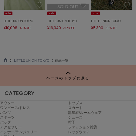
エイミー イストワール
SOLD OUT
sale
sale
sale
emmi
エミ
LITTLE UNION TOKYO
LITTLE UNION TOKYO
LITTLE UNION TOKYO
¥10,098
¥16,940
¥5,390
40%OFF
30%OFF
30%OFF
emmi atelier
エミ アトリエ
emmi yoga
エミヨガ
LITTLE UNION TOKYO
商品一覧
TO
ETRÉ TOKYO
P
エトレトウキョウ
ページのトップに戻る
ey
アイ
CATEGORY
アウター
トップス
ワンピース/ドレス
スカート
FILA
パンツ
部屋着/ルームウェア
フィラ
スポーツ
シューズ
バッグ
帽子
アクセサリー
ファッション雑貨
FRAY I.D
インナー/ランジェリー
レッグウェア
フレイアイディー