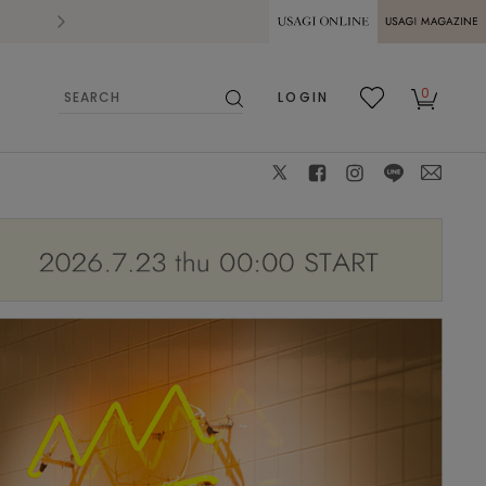
2026.07.28
熊本県熊本地方を震源とする地震の影響によ
USAGI ONLINE
USAGI
0
LOGIN
MAGAZINE
検
お気
カー
索
に入
ト
り
X
facebook
instagram
LINE
mail