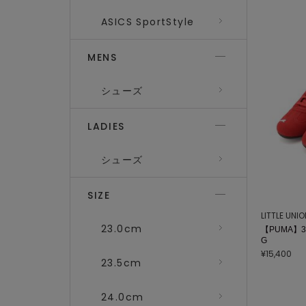
ASICS SportStyle
MENS
シューズ
LADIES
シューズ
SIZE
LITTLE UNI
23.0cm
【PUMA】39
G
¥15,400
23.5cm
24.0cm