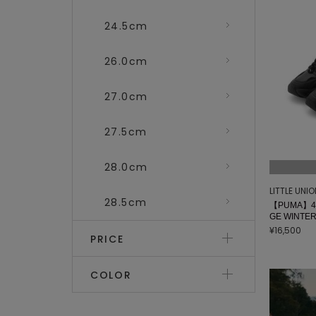
24.5cm
26.0cm
27.0cm
27.5cm
28.0cm
LITTLE UNI
28.5cm
【PUMA】40
GE WINT
¥16,500
PRICE
COLOR