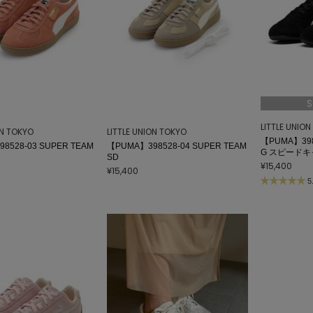
S
LITTLE UNIO
ON TOKYO
LITTLE UNION TOKYO
【PUMA】3988
8528-03 SUPER TEAM
【PUMA】398528-04 SUPER TEAM
G スピード
SD
¥15,400
¥15,400
5