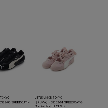
N TOKYO
LITTLE UNION TOKYO
323-05 SPEEDCAT N
【PUMA】408102-01 SPEEDCAT G
O POWERPUFFGIRLS