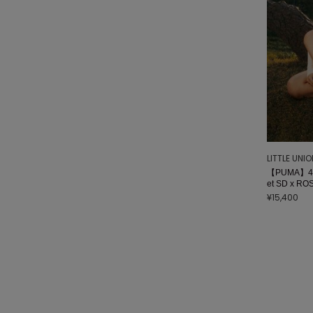
LITTLE UNI
【PUMA】404
et SD x
¥15,400