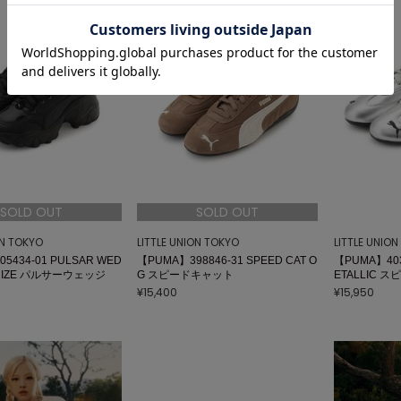
SOLD OUT
SOLD OUT
ON TOKYO
LITTLE UNION TOKYO
LITTLE UNIO
5434-01 PULSAR WED
【PUMA】398846-31 SPEED CAT O
【PUMA】403
ERIZE パルサーウェッジ
G スピードキャット
ETALLIC 
¥15,400
¥15,950