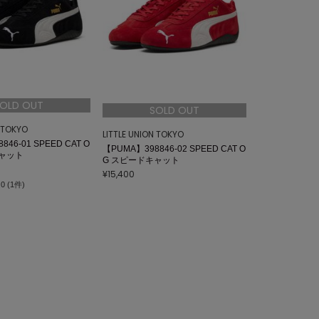
OLD OUT
SOLD OUT
N TOKYO
LITTLE UNION TOKYO
46-01 SPEED CAT O
【PUMA】398846-02 SPEED CAT O
キャット
G スピードキャット
¥15,400
.0 (1件)