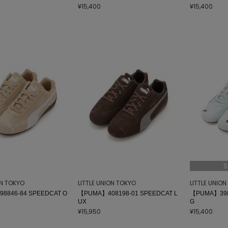
¥15,400
¥15,400
S
ON TOKYO
LITTLE UNION TOKYO
LITTLE UNIO
8846-84 SPEEDCAT O
【PUMA】408198-01 SPEEDCAT L
【PUMA】398
UX
G
¥15,950
¥15,400