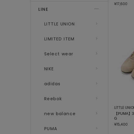
¥17,600
LINE
LITTLE UNION
LIMITED ITEM
Select wear
NIKE
adidas
Reebok
LITTLE UNI
new balance
【PUMA】39
G
¥15,400
PUMA