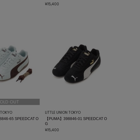
¥15,400
OLD OUT
N TOKYO
LITTLE UNION TOKYO
846-65 SPEEDCAT O
【PUMA】398846-01 SPEEDCAT O
G
¥15,400