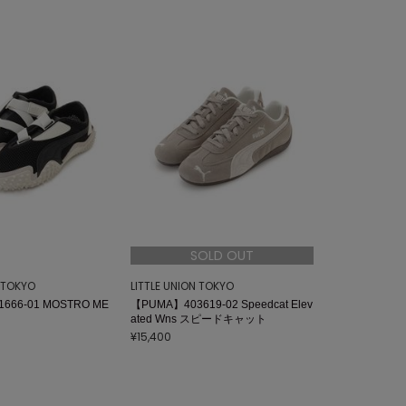
SOLD OUT
N TOKYO
LITTLE UNION TOKYO
666-01 MOSTRO ME
【PUMA】403619-02 Speedcat Elev
ated Wns スピードキャット
¥15,400