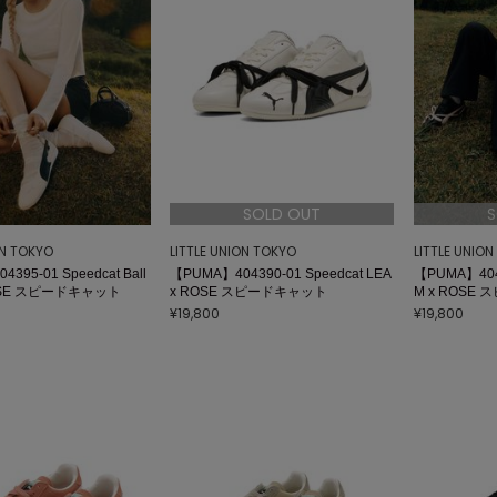
SOLD OUT
S
ON TOKYO
LITTLE UNION TOKYO
LITTLE UNIO
395-01 Speedcat Ball
【PUMA】404390-01 Speedcat LEA
【PUMA】4043
 ROSE スピードキャット
x ROSE スピードキャット
M x ROSE
¥19,800
¥19,800