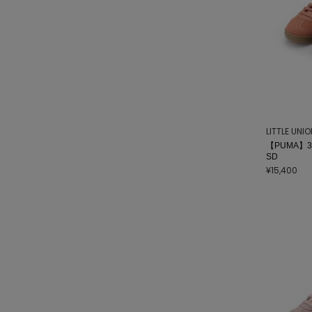
LITTLE UNI
【PUMA】39
SD
¥15,400