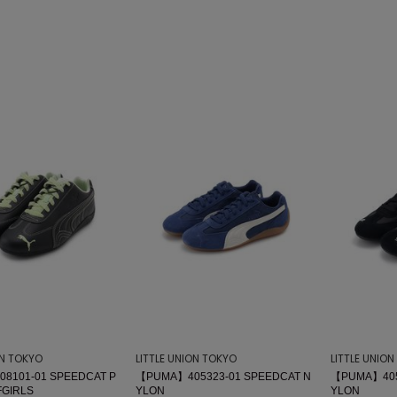
ON TOKYO
LITTLE UNION TOKYO
LITTLE UNIO
8101-01 SPEEDCAT P
【PUMA】405323-01 SPEEDCAT N
【PUMA】405
GIRLS
YLON
YLON