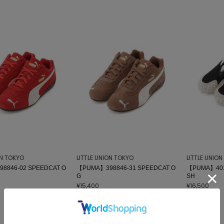
ON TOKYO
LITTLE UNION TOKYO
LITTLE UNIO
8846-02 SPEEDCAT O
【PUMA】398846-31 SPEEDCAT O
【PUMA】401
G
SH
¥15,400
¥16,500