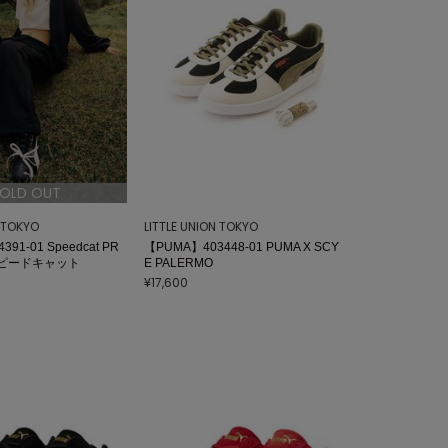
OLD OUT
N TOKYO
LITTLE UNION TOKYO
91-01 Speedcat PR
【PUMA】403448-01 PUMA X SCY
 スピードキャット
E PALERMO
¥17,600