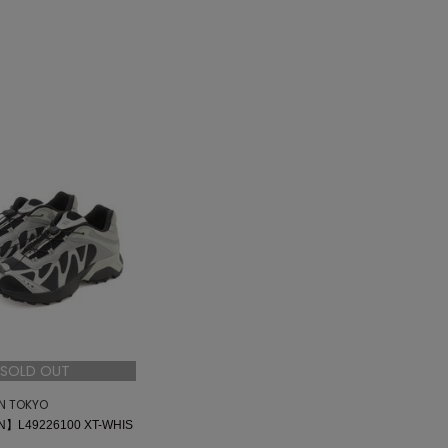
SOLD OUT
ON TOKYO
】L49226100 XT-WHIS