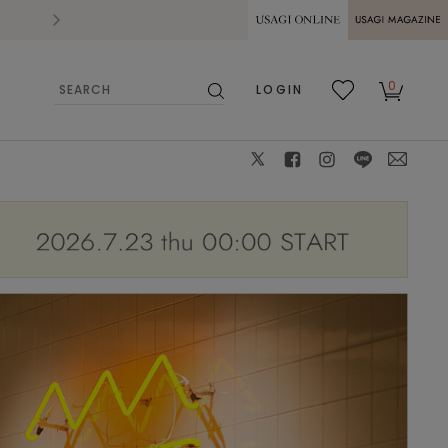
2026.07.28
熊本県熊本地方を震源とする地震の影響によ
USAGI ONLINE
USAGI
0
LOGIN
MAGAZINE
検
お気
カー
索
に入
ト
り
X
facebook
instagram
LINE
mail