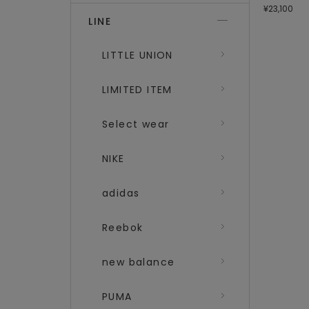
¥23,100
LINE
LITTLE UNION
LIMITED ITEM
Select wear
NIKE
adidas
Reebok
new balance
PUMA