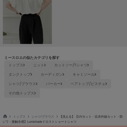
Mila Owen
ミラオーウェン
MOIGE
モワージュ
MUCHA
ミュシャ
ミースロエの似たカテゴリを探す
NEW Balance
トップス
ニット
カットソー/Tシャツ
ニューバランス
タンクトップ
カーディガン
キャミソール
nezu
ネズ
シャツ/ブラウス
パーカー
ベアトップ/ビスチェ
その他トップス
NIKE
ナイキ
NOWNS
ナウンス
トップス
シャツ/ブラウス
【洗える】【UVカット・近赤外線カット・防
TO
シワ・接触冷感】Lumishadeドロストショートシャツ
P
null.