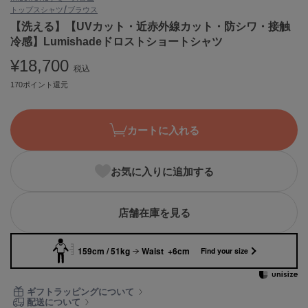
トップス
シャツ/ブラウス
ASICS
アシックス
【洗える】【UVカット・近赤外線カット・防シワ・接触
冷感】Lumishadeドロストショートシャツ
¥18,700
税込
Ballelite
170ポイント還元
バレリット
BANDOLIER
バンドリヤー
カートに入れる
Barbour
バブアー
お気に入りに追加する
Beyond Closet
ビヨンドクローゼット
店舗在庫を見る
159cm / 51kg
Waist +6cm
Find your size
Calvin Klein
カルバン・クライン
ギフトラッピングについて
CELFORD
配送について
セルフォード