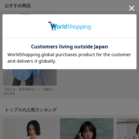
フレイアイディー
おすすめ商品
FURFUR
ファーファー
gelato pique
ジェラート ピケ
GELATO PIQUE CAT&DOG
ジェラート ピケ キャットアンドドッグ
gelato pique Sleep
ジェラート ピケ スリープ
【洗える・近赤外線カット・接触冷感・防シワ】Lumishadeコードロングシャツ
¥20,900
GRAMICCI
グラミチ
トップスの人気ランキング
Henon.
へノン