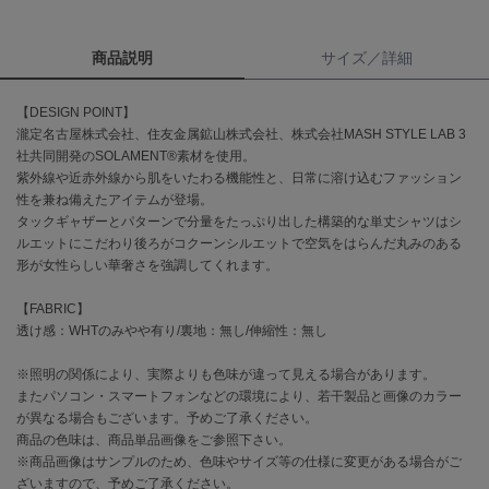
célon
商品説明
サイズ／詳細
セロン
Clarks Premium
【DESIGN POINT】
クラークス
瀧定名古屋株式会社、住友金属鉱山株式会社、株式会社MASH STYLE LAB 3
社共同開発のSOLAMENT®素材を使用。
CODE A
紫外線や近赤外線から肌をいたわる機能性と、日常に溶け込むファッション
コードエー
性を兼ね備えたアイテムが登場。
タックギャザーとパターンで分量をたっぷり出した構築的な単丈シャツはシ
COLE HAAN
ルエットにこだわり後ろがコクーンシルエットで空気をはらんだ丸みのある
コール ハーン
形が女性らしい華奢さを強調してくれます。
CONVERSE
【FABRIC】
コンバース
透け感：WHTのみやや有り/裏地：無し/伸縮性：無し
※照明の関係により、実際よりも色味が違って見える場合があります。
DANSKIN
またパソコン・スマートフォンなどの環境により、若干製品と画像のカラー
ダンスキン
が異なる場合もございます。予めご了承ください。
商品の色味は、商品単品画像をご参照下さい。
※商品画像はサンプルのため、色味やサイズ等の仕様に変更がある場合がご
ざいますので、予めご了承ください。