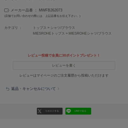
EIMY ISTOIRE
エイミー イストワール
メーカー品番 ： MWFB262073
(店舗でお問い合わせの際には、上記品番をお伝え下さい。)
emmi
エミ
カテゴリ ：
トップス
>
シャツ/ブラウス
MIESROHEトップス
>
MIESROHEシャツ/ブラウス
emmi atelier
エミ アトリエ
emmi yoga
エミヨガ
レビュー投稿で全員に30ポイントプレゼント！
レビューを書く
ETRÉ TOKYO
エトレトウキョウ
レビューはマイページのご注文履歴から投稿いただけます
ey
アイ
返品・キャンセルについて
FILA
リポストする
LINEで送る
フィラ
FRAY I.D