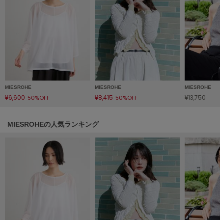
HUNTER
ハンター
HOKA ONEONE
ホカ オネオネ
KEEN
キーン
MIESROHE
MIESROHE
MIESROHE
¥6,600
¥8,415
¥13,750
50%OFF
50%OFF
LAATO
MIESROHEの人気ランキング
ラート
le
ル
le coq sportif
ルコックスポルティフ
LeSportsac
レスポートサック