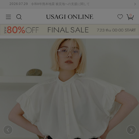
2026.07.29
令和8年熊本地震 被災地への支援に関して
0
MEN
MEN
KIDS
KIDS
BABY
BABY
BEAUTY
BEAUTY
LIFE STYLE
LIFE STYLE
検索
お気
カー
に入
ト
り
(684)
(2928)
B
C
D
E
F
G
I
J
K
L
M
N
ス/ドレス (1145)
P
Q
R
S
T
U
(546)
その
W
X
Y
Z
他
850)
ルームウェア (535)
ACYM
アシーム
(121)