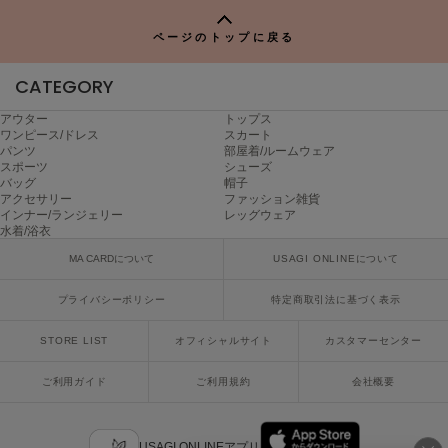
ヌル
ページのトップに戻る
CATEGORY
On
オン
アウター
トップス
ワンピース/ドレス
スカート
Onitsuka Tiger
パンツ
部屋着/ルームウェア
オニツカ タイガー
スポーツ
シューズ
バッグ
帽子
アクセサリー
ファッション雑貨
ORGUE
インナー/ランジェリー
レッグウェア
オルグ
水着/浴衣
ORR
MA CARDについて
USAGI ONLINEについて
オル
プライバシーポリシー
特定商取引法に基づく表示
STORE LIST
オフィシャルサイト
カスタマーセンター
PATRICK
パトリック
ご利用ガイド
ご利用規約
会社概要
Philly chocolate
フィリーチョコレート
USAGI ONLINEアプリ