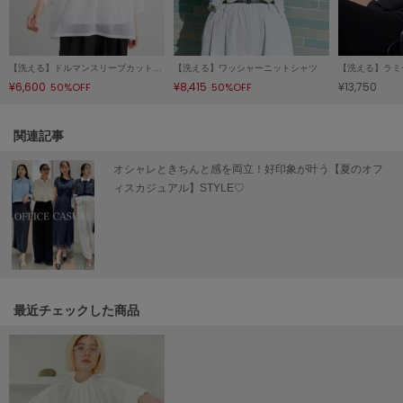
LILY BROWN
リリーブラウン
【洗える】ドルマンスリーブカットプルオーバー
【洗える】ワッシャーニットシャツ
LILY BROWN Lingerie
¥6,600
¥8,415
¥13,750
50%OFF
50%OFF
リリーブラウンランジェリー
LITTLE UNION TOKYO
関連記事
リトルユニオン トウキョウ
オシャレときちんと感を両立！好印象が叶う【夏のオフ
ィスカジュアル】STYLE♡
made of Organics
メイドオブオーガニクス
MICHU COQUETTE
ミチュ コケット
最近チェックした商品
MIESROHE
ミースロエ
miies miim
ミーエスミーム