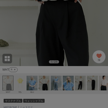
adidas
アディダス
(1996)
adidas by Stella McCartney
アディダス バイ ステラマッカートニー
893)
ALLISON BROWN
アリソンブラウン
98)
amabro
アマブロ
リー (663)
Ame no chi Hare
19
アメノチハレ
1
24
/
ョン雑貨 (858)
WHT
F
: ✕
AMOMMA
アモマ
/ランジェリー (127)
ánuans
ェア (119)
アニュアンス
WHT
YEL
BLU
ànuke
サステナブル
ウォッシャブル
 (124)
アンヌーク
MIESROHE / ミースロエ