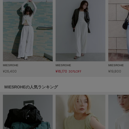
フレイアイディー
FURFUR
ファーファー
gelato pique
ジェラート ピケ
GELATO PIQUE CAT&DOG
ジェラート ピケ キャットアンドドッグ
MIESROHE
MIESROHE
MIESROHE
¥26,400
¥16,170
¥19,800
30%OFF
gelato pique Sleep
ジェラート ピケ スリープ
MIESROHEの人気ランキング
GRAMICCI
グラミチ
Henon.
へノン