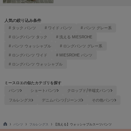
LILY BROWN
リリーブラウン
人気の絞り込み条件
LILY BROWN Lingerie
# タック パンツ
# ワイド パンツ
# パンツ グレー系
リリーブラウンランジェリー
# ロングパンツ タック
# 洗える MIESROHE
LITTLE UNION TOKYO
リトルユニオン トウキョウ
# パンツ ウォッシャブル
# ロングパンツ グレー系
# ロングパンツ ワイド
# MIESROHE パンツ
# ロングパンツ ウォッシャブル
made of Organics
メイドオブオーガニクス
ミースロエの似たカテゴリを探す
MICHU COQUETTE
ミチュ コケット
パンツ
ショートパンツ
クロップド/半端丈パンツ
フルレングス
デニムパンツ/ジーンズ
その他パンツ
MIESROHE
ミースロエ
miies miim
ミーエスミーム
パンツ
フルレングス
【洗える】ウォッシャブルスーツパンツ
TO