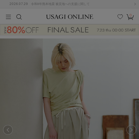
2026.07.29
令和8年熊本地震 被災地への支援に関して
0
MEN
MEN
KIDS
KIDS
BABY
BABY
BEAUTY
BEAUTY
LIFE STYLE
LIFE STYLE
検索
お気
カー
に入
ト
り
(674)
(2888)
B
C
D
E
F
G
I
J
K
L
M
N
ス/ドレス (1134)
P
Q
R
S
T
U
(543)
その
W
X
Y
Z
他
847)
ルームウェア (534)
ACYM
アシーム
(121)