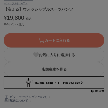
パンツ
フルレングス
ASICS
アシックス
【洗える】ウォッシャブルスーツパンツ
¥19,800
税込
180ポイント還元
Ballelite
バレリット
カートに入れる
BANDOLIER
バンドリヤー
お気に入りに追加する
Barbour
バブアー
Beyond Closet
店舗在庫を見る
ビヨンドクローゼット
159cm / 51kg
1
Find your size
Calvin Klein
カルバン・クライン
ギフトラッピングについて
配送について
CELFORD
セルフォード