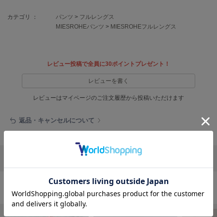
EIMY ISTOIRE
エイミー イストワール
カテゴリ ：
パンツ
>
フルレングス
MIESROHEパンツ
>
MIESROHEフルレングス
emmi
エミ
emmi atelier
エミ アトリエ
レビュー投稿で全員に30ポイントプレゼント！
レビューを書く
emmi yoga
エミヨガ
レビューはマイページのご注文履歴から投稿いただけます
ETRÉ TOKYO
エトレトウキョウ
返品・キャンセルについて
ey
アイ
リポストする
LINEで送る
FILA
フィラ
パンツの人気ランキング
FRAY I.D