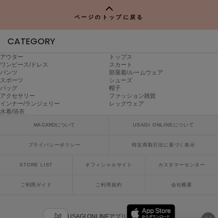
P
Mila Owen
ミラオーウェン
ページのトップに戻る
MOIGE
CATEGORY
モワージュ
アウター
トップス
MUCHA
ワンピース/ドレス
スカート
ミュシャ
パンツ
部屋着/ルームウェア
スポーツ
シューズ
バッグ
帽子
アクセサリー
ファッション雑貨
インナー/ランジェリー
レッグウェア
NEW Balance
水着/浴衣
ニューバランス
MA CARDについて
USAGI ONLINEについて
nezu
ネズ
プライバシーポリシー
特定商取引法に基づく表示
NIKE
STORE LIST
オフィシャルサイト
カスタマーセンター
ナイキ
ご利用ガイド
ご利用規約
会社概要
NOWNS
ナウンス
null.
USAGI ONLINEアプリ