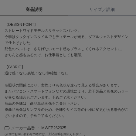
商品説明
サイズ／詳細
célon
セロン
【DESIGN POINT】
Clarks Premium
ストレートワイドモデルのリラックスパンツ。
クラークス
今季はタックインスタイルでもディテールが光る、ダブルウェストデザイン
で仕上げました。
CODE A
配色のベルトは、さりげないモード感もプラスしてくれるアクセントに。
コードエー
きちんと感もあるので、お仕事着としても活躍。
COLE HAAN
【FABRIC】
コール ハーン
透け感：なし/裏地：なし/伸縮性：なし
CONVERSE
※照明の関係により、実際よりも色味が違って見える場合があります。
コンバース
またパソコン・スマートフォンなどの環境により、若干製品と画像のカラー
が異なる場合もございます。予めご了承ください。
商品の色味は、商品単品画像をご参照下さい。
DANSKIN
※商品画像はサンプルのため、色味やサイズ等の仕様に変更がある場合がご
ダンスキン
ざいますので、予めご了承ください。
メーカー品番 ： MWFP262025
(店舗でお問い合わせの際には、上記品番をお伝え下さい。)