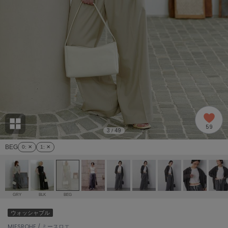
adidas
アディダス
(1978)
adidas by Stella McCartney
アディダス バイ ステラマッカートニー
887)
ALLISON BROWN
アリソンブラウン
97)
amabro
アマブロ
リー (645)
Ame no chi Hare
59
アメノチハレ
3
49
/
ョン雑貨 (850)
BEG
0
: ✕
1
: ✕
AMOMMA
アモマ
/ランジェリー (127)
ánuans
ェア (119)
アニュアンス
GRY
BLK
BEG
ànuke
ウォッシャブル
 (124)
アンヌーク
MIESROHE / ミースロエ