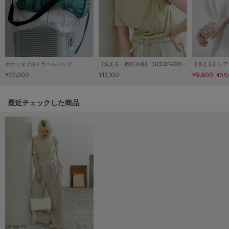
HUNTER
ハンター
HOKA ONEONE
ホカ オネオネ
ポケッタブルトラベルバッグ
【洗える・持続冷感】【ICEDFABRIC＋R】ツイストプルオーバー
【洗える】シア
¥22,000
¥12,100
¥9,900
40%
KEEN
キーン
関連記事
最近チェックした商品
LAATO
ラート
le
ル
le coq sportif
ルコックスポルティフ
LeSportsac
レスポートサック