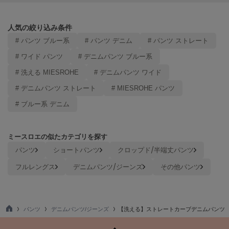
LILY BROWN
リリーブラウン
人気の絞り込み条件
# パンツ ブルー系
# パンツ デニム
# パンツ ストレート
LILY BROWN Lingerie
リリーブラウンランジェリー
# ワイド パンツ
# デニムパンツ ブルー系
LITTLE UNION TOKYO
# 洗える MIESROHE
# デニムパンツ ワイド
リトルユニオン トウキョウ
# デニムパンツ ストレート
# MIESROHE パンツ
# ブルー系 デニム
made of Organics
メイドオブオーガニクス
ミースロエの似たカテゴリを探す
MICHU COQUETTE
パンツ
ショートパンツ
クロップド/半端丈パンツ
ミチュ コケット
フルレングス
デニムパンツ/ジーンズ
その他パンツ
MIESROHE
ミースロエ
miies miim
パンツ
デニムパンツ/ジーンズ
【洗える】ストレートカーブデニムパンツ
ミーエスミーム
TO
P