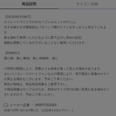
商品説明
サイズ／詳細
célon
セロン
【DESIGN POINT】
ストレートワイドでややカーブシルエットのデニム。
Clarks Premium
太すぎ細すぎず構築的なパターンで脚のラインをすっきりと見せてくれま
クラークス
す。
裾を溜めて着用いただけるように股下は少し長めの設定。
CODE A
裾幅を調整しているのでダレることなく着用いただけます。
コードエー
【FABRIC】
COLE HAAN
透け感：無し/裏地：無し/伸縮性：無し
コール ハーン
※照明の関係により、実際よりも色味が違って見える場合があります。
CONVERSE
コンバース
またパソコン・スマートフォンなどの環境により、若干製品と画像のカラー
が異なる場合もございます。予めご了承ください。
商品の色味は、商品単品画像をご参照下さい。
※商品画像はサンプルのため、色味やサイズ等の仕様に変更がある場合がご
DANSKIN
ざいますので、予めご了承ください。
ダンスキン
メーカー品番 ： MWFP262064
(店舗でお問い合わせの際には、上記品番をお伝え下さい。)