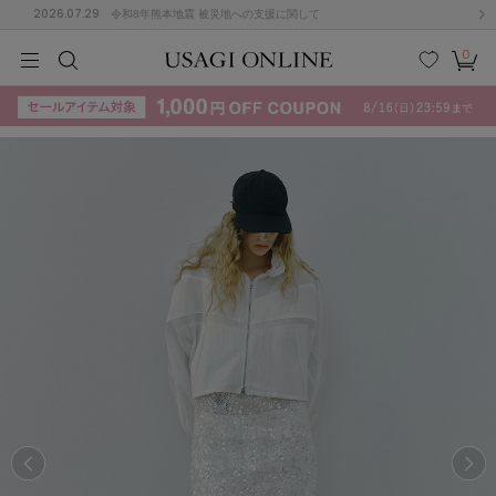
2026.07.29
令和8年熊本地震 被災地への支援に関して
0
MEN
MEN
KIDS
KIDS
BABY
BABY
BEAUTY
BEAUTY
LIFE STYLE
LIFE STYLE
検索
お気
カー
に入
ト
り
(715)
(3074)
B
C
D
E
F
G
I
J
K
L
M
N
ス/ドレス (1179)
P
Q
R
S
T
U
(570)
その
W
X
Y
Z
他
890)
ルームウェア (535)
ACYM
アシーム
(121)