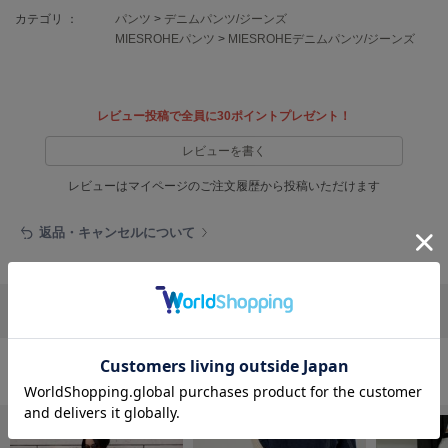
EIMY ISTOIRE
エイミー イストワール
カテゴリ ：
パンツ
>
デニムパンツ/ジーンズ
MIESROHEパンツ
>
MIESROHEデニムパンツ/ジーンズ
emmi
エミ
レビュー投稿で全員に30ポイントプレゼント！
emmi atelier
エミ アトリエ
レビューを書く
emmi yoga
レビューはマイページのご注文履歴から投稿いただけます
エミヨガ
ETRÉ TOKYO
返品・キャンセルについて
エトレトウキョウ
ey
アイ
リポストする
LINEで送る
FILA
パンツの人気ランキング
フィラ
FRAY I.D