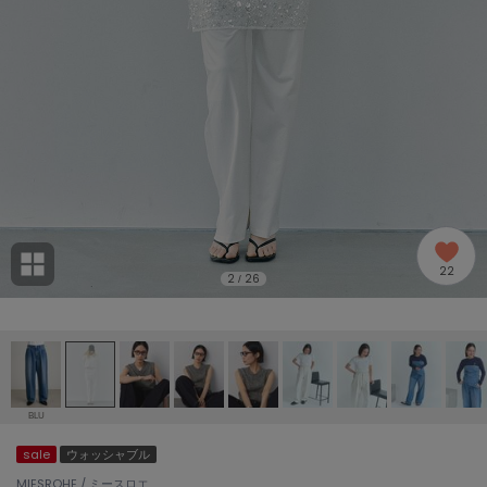
adidas
アディダス
(2005)
adidas by Stella McCartney
アディダス バイ ステラマッカートニー
916)
ALLISON BROWN
アリソンブラウン
07)
amabro
アマブロ
リー (664)
Ame no chi Hare
22
アメノチハレ
2
26
/
ョン雑貨 (865)
AMOMMA
アモマ
/ランジェリー (127)
ánuans
ェア (121)
アニュアンス
BLU
ànuke
sale
ウォッシャブル
 (124)
アンヌーク
MIESROHE / ミースロエ