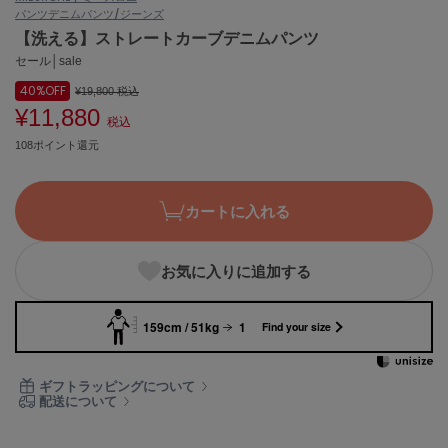
パンツ
デニムパンツ/ジーンズ
ASICS
アシックス
【洗える】ストレートカーブデニムパンツ
セール│sale
40%
OFF
¥19,800
税込
¥11,880
Ballelite
税込
バレリット
108ポイント還元
BANDOLIER
バンドリヤー
カートに入れる
Barbour
バブアー
お気に入りに追加する
Beyond Closet
ビヨンドクローゼット
159cm / 51kg
1
Find your size
Calvin Klein
ギフトラッピングについて
カルバン・クライン
配送について
CELFORD
セルフォード