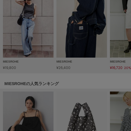
フレイアイディー
FURFUR
ファーファー
gelato pique
ジェラート ピケ
GELATO PIQUE CAT&DOG
ジェラート ピケ キャットアンドドッグ
MIESROHE
MIESROHE
MIESROHE
¥19,800
¥26,400
¥16,720
20%
gelato pique Sleep
ジェラート ピケ スリープ
MIESROHEの人気ランキング
GRAMICCI
グラミチ
Henon.
へノン