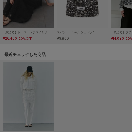
HUNTER
ハンター
HOKA ONEONE
ホカ オネオネ
【洗える】レースエンブロイダリーベアワンピ
スパンコールマルシェバッグ
¥26,400
¥8,800
¥14,080
20%OFF
20
KEEN
キーン
関連記事
最近チェックした商品
LAATO
ラート
le
ル
le coq sportif
ルコックスポルティフ
LeSportsac
レスポートサック