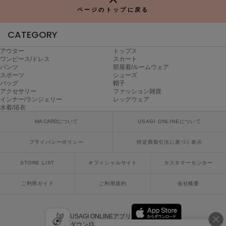
Mila Owen
ページのトップに戻る
ミラオーウェン
CATEGORY
MOIGE
モワージュ
アウター
トップス
ワンピース/ドレス
スカート
MUCHA
パンツ
部屋着/ルームウェア
ミュシャ
スポーツ
シューズ
バッグ
帽子
アクセサリー
ファッション雑貨
インナー/ランジェリー
レッグウェア
水着/浴衣
NEW Balance
ニューバランス
MA CARDについて
USAGI ONLINEについて
nezu
プライバシーポリシー
特定商取引法に基づく表示
ネズ
STORE LIST
オフィシャルサイト
カスタマーセンター
NIKE
ナイキ
ご利用ガイド
ご利用規約
会社概要
NOWNS
ナウンス
USAGI ONLINEアプリ
null.
ダウンロードはこちら