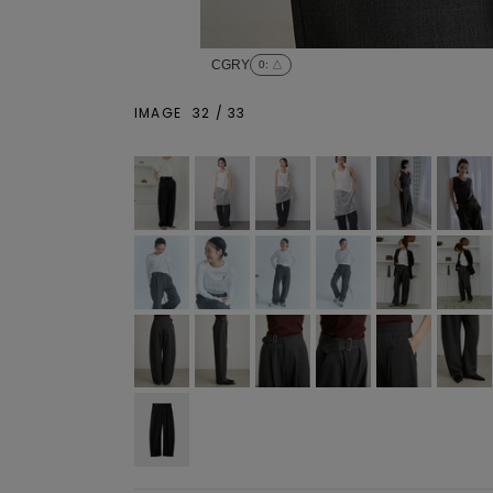
CGRY
0
: △
IMAGE
32
/
33