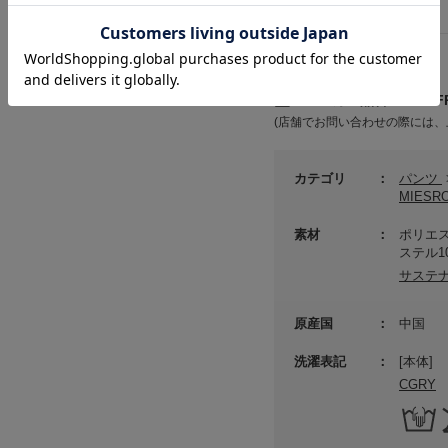
詳細情報
メーカー品番 ： MWFP
(店舗でお問い合わせの際には、
カテゴリ
パンツ
MIES
素材
ポリエス
ステル1
サステ
原産国
中国
洗濯表記
[本体]
CGRY