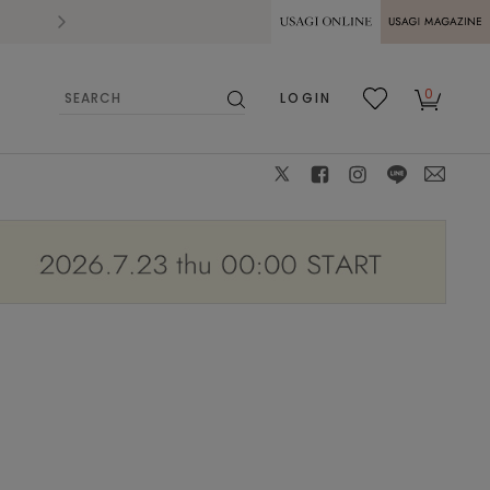
2026.07.28
熊本県熊本地方を震源とする地震の影響によ
USAGI ONLINE
USAGI
0
LOGIN
MAGAZINE
検
お気
カー
索
に入
ト
り
X
facebook
instagram
LINE
mail