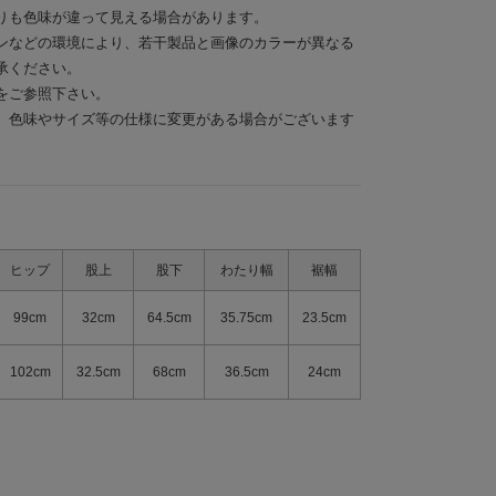
りも色味が違って見える場合があります。
ンなどの環境により、若干製品と画像のカラーが異なる
承ください。
をご参照下さい。
、色味やサイズ等の仕様に変更がある場合がございます
ヒップ
股上
股下
わたり幅
裾幅
99cm
32cm
64.5cm
35.75cm
23.5cm
102cm
32.5cm
68cm
36.5cm
24cm