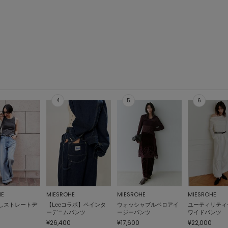
HE
MIESROHE
MIESROHE
MIESROHE
しストレートデ
【Leeコラボ】ペインタ
ウォッシャブルベロアイ
ユーティリティ
ーデニムパンツ
ージーパンツ
ワイドパンツ
¥26,400
¥17,600
¥22,000