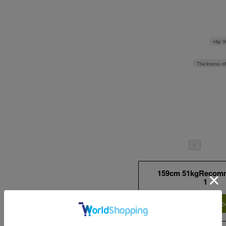
Hip
Thickness of
159cm 51kgRecom
1
Find out more on your b