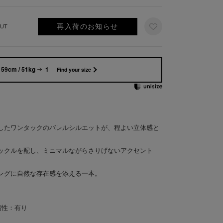
再入荷のお知らせ
UT
159cm / 51kg
1
Find your size
したワンタックのバレルシルエットが、程よい立体感と
ックルを配し、ミニマルながらさりげないアクセント
ングに自然な存在感を添える一本。
縮性：有り