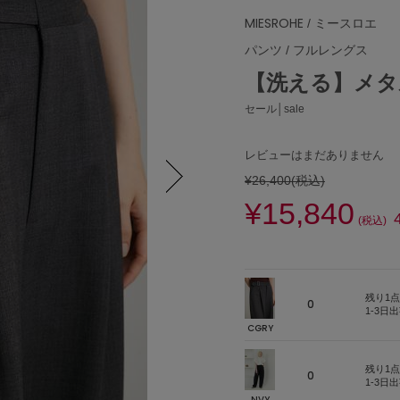
MIESROHE
/ ミースロエ
パンツ
/
フルレングス
【洗える】メタ
セール│sale
レビューはまだありません
¥26,400
(税込)
¥15,840
Next
(税込)
残り1点
0
1-3日
CGRY
残り1点
0
1-3日
NVY