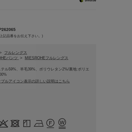
262065
上記品番をお伝え下さい。)
>
フルレングス
ROHEパンツ
>
MIESROHEフルレングス
テル59%、羊毛39%、ポリウレタン2%/裏地:ポリエ
00%
ナブルアイコン表示の詳しい説明はこちら