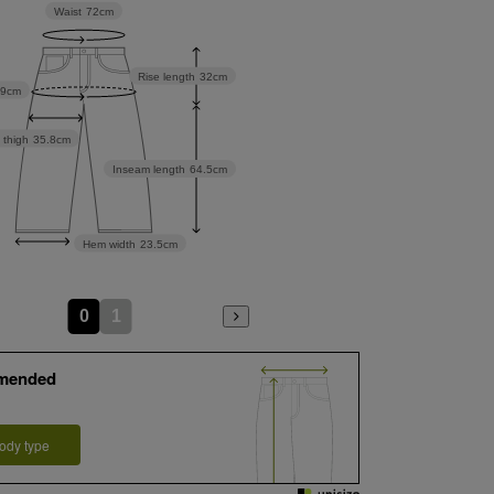
Waist
72cm
Rise length
32cm
99cm
 thigh
35.8cm
Inseam length
64.5cm
Hem width
23.5cm
0
1
mended
ody type