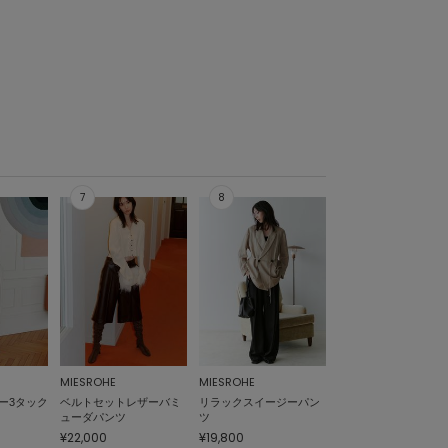
MIESROHE
MIESROHE
ー3タック
ベルトセットレザーバミ
リラックスイージーパン
ューダパンツ
ツ
¥22,000
¥19,800