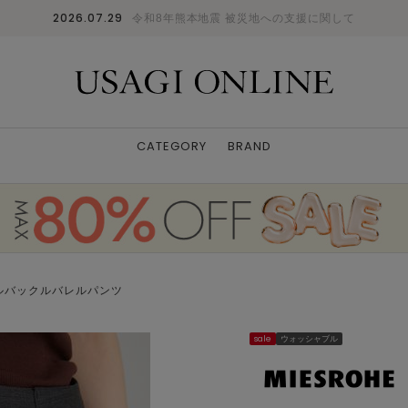
2026.07.29
令和8年熊本地震 被災地への支援に関して
CATEGORY
BRAND
ルバックルバレルパンツ
sale
ウォッシャブル
NVY
0
: △
1
: ✕