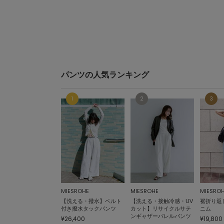
パンツの人気ランキング
MIESROHE
MIESROHE
MIESRO
【洗える・撥水】ベルト
【洗える・接触冷感・UV
裾折り返
付き撥水タックパンツ
カット】リサイクルサテ
ニム
ンギャザーバレルパンツ
¥26,400
¥19,800