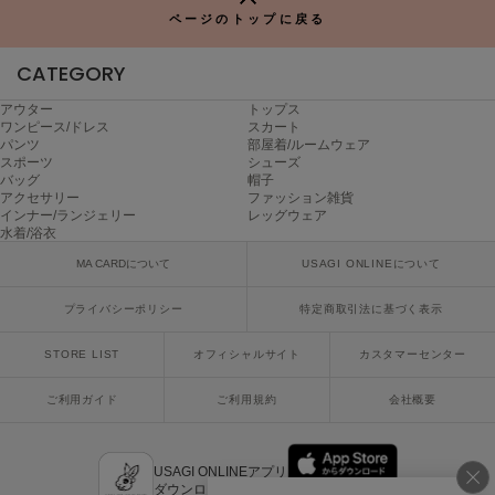
Mila Owen
ページのトップに戻る
ミラオーウェン
CATEGORY
MOIGE
モワージュ
アウター
トップス
ワンピース/ドレス
スカート
MUCHA
パンツ
部屋着/ルームウェア
ミュシャ
スポーツ
シューズ
バッグ
帽子
アクセサリー
ファッション雑貨
インナー/ランジェリー
レッグウェア
水着/浴衣
NEW Balance
ニューバランス
MA CARDについて
USAGI ONLINEについて
nezu
プライバシーポリシー
特定商取引法に基づく表示
ネズ
STORE LIST
オフィシャルサイト
カスタマーセンター
NIKE
ナイキ
ご利用ガイド
ご利用規約
会社概要
NOWNS
ナウンス
USAGI ONLINEアプリ
ダウンロードはこちら
null.