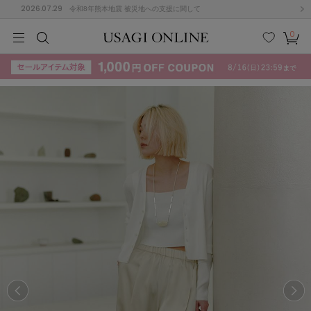
2026.07.29
令和8年熊本地震 被災地への支援に関して
0
MEN
MEN
KIDS
KIDS
BABY
BABY
BEAUTY
BEAUTY
LIFE STYLE
LIFE STYLE
検索
お気
カー
に入
ト
り
(715)
(3074)
B
C
D
E
F
G
I
J
K
L
M
N
ス/ドレス (1179)
P
Q
R
S
T
U
(570)
その
W
X
Y
Z
他
890)
ルームウェア (535)
ACYM
アシーム
(121)