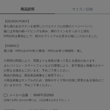
商品説明
サイズ／詳細
célon
セロン
【DESIGN POINT】
Clarks Premium
落ち感のあるサテンを使用したウエストゴム仕様のイージーパンツ。
クラークス
脇には共地の細パイピングを挟み、脚のラインをすっきりと演出。
IVR以外は裏地なしで、軽やかでミニマルな穿き心地にこだわりました。
CODE A
コードエー
【FABRIC】
透け感：IVRのみやや有り/裏地：IVRのみ有り/伸縮性：無し
COLE HAAN
コール ハーン
※照明の関係により、実際よりも色味が違って見える場合があります。
またパソコン・スマートフォンなどの環境により、若干製品と画像のカラー
CONVERSE
コンバース
が異なる場合もございます。予めご了承ください。
商品の色味は、商品単品画像をご参照下さい。
※商品画像はサンプルのため、色味やサイズ等の仕様に変更がある場合がご
ざいますので、予めご了承ください。
DANSKIN
ダンスキン
メーカー品番 ： MWFP262069
(店舗でお問い合わせの際には、上記品番をお伝え下さい。)