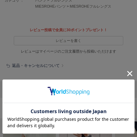
カテゴリ ：
パンツ
>
フルレングス
EIMY ISTOIRE
エイミー イストワール
MIESROHEパンツ
>
MIESROHEフルレングス
emmi
エミ
レビュー投稿で全員に30ポイントプレゼント！
emmi atelier
エミ アトリエ
レビューを書く
レビューはマイページのご注文履歴から投稿いただけます
emmi yoga
エミヨガ
返品・キャンセルについて
ETRÉ TOKYO
エトレトウキョウ
ey
リポストする
LINEで送る
アイ
パンツの人気ランキング
FILA
フィラ
FRAY I.D