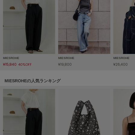
フレイアイディー
FURFUR
ファーファー
gelato pique
ジェラート ピケ
GELATO PIQUE CAT&DOG
MIESROHE
MIESROHE
MIESROHE
ジェラート ピケ キャットアンドドッグ
¥15,840
¥19,800
¥26,400
40%OFF
gelato pique Sleep
ジェラート ピケ スリープ
MIESROHEの人気ランキング
GRAMICCI
グラミチ
Henon.
へノン