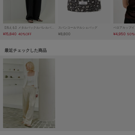
HUNTER
ハンター
HOKA ONEONE
ホカ オネオネ
【洗える】メタルバックルバレルパンツ
スパンコールマルシェバッグ
ベロアカップイ
¥15,840
¥8,800
¥4,950
40%OFF
50%
KEEN
関連記事
最近チェックした商品
キーン
LAATO
ラート
le
ル
le coq sportif
ルコックスポルティフ
LeSportsac
レスポートサック