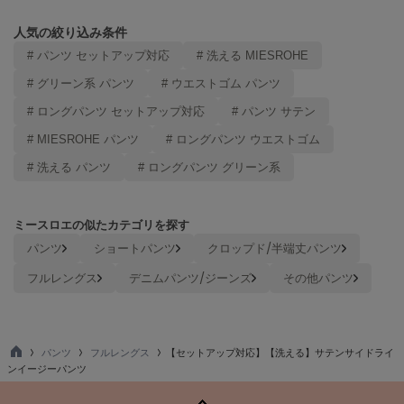
LILY BROWN
人気の絞り込み条件
リリーブラウン
# パンツ セットアップ対応
# 洗える MIESROHE
LILY BROWN Lingerie
# グリーン系 パンツ
# ウエストゴム パンツ
リリーブラウンランジェリー
# ロングパンツ セットアップ対応
# パンツ サテン
LITTLE UNION TOKYO
リトルユニオン トウキョウ
# MIESROHE パンツ
# ロングパンツ ウエストゴム
# 洗える パンツ
# ロングパンツ グリーン系
made of Organics
メイドオブオーガニクス
ミースロエの似たカテゴリを探す
パンツ
ショートパンツ
クロップド/半端丈パンツ
MICHU COQUETTE
ミチュ コケット
フルレングス
デニムパンツ/ジーンズ
その他パンツ
MIESROHE
ミースロエ
パンツ
フルレングス
【セットアップ対応】【洗える】サテンサイドライ
miies miim
TO
ンイージーパンツ
ミーエスミーム
P