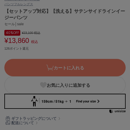
パンツ
フルレングス
ASICS
アシックス
【セットアップ対応】【洗える】サテンサイドラインイー
ジーパンツ
セール│sale
40%
OFF
Ballelite
¥23,100
税込
バレリット
¥13,860
税込
126ポイント還元
BANDOLIER
バンドリヤー
Barbour
カートに入れる
バブアー
Beyond Closet
お気に入りに追加する
ビヨンドクローゼット
159cm / 51kg
1
Find your size
Calvin Klein
カルバン・クライン
ギフトラッピングについて
配送について
CELFORD
セルフォード