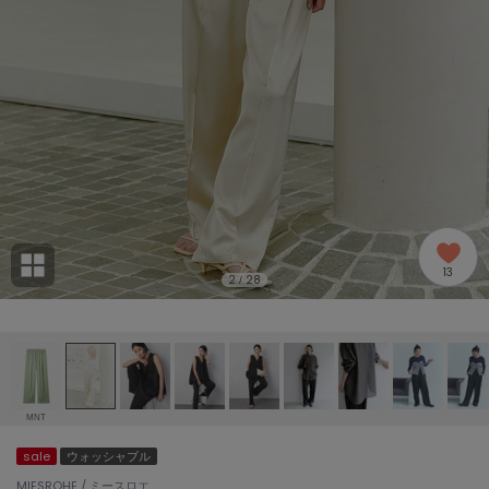
adidas
アディダス
(2005)
adidas by Stella McCartney
アディダス バイ ステラマッカートニー
916)
ALLISON BROWN
アリソンブラウン
07)
amabro
アマブロ
リー (664)
Ame no chi Hare
13
アメノチハレ
2
28
/
ョン雑貨 (865)
AMOMMA
アモマ
/ランジェリー (127)
ánuans
ェア (121)
アニュアンス
MNT
ànuke
sale
ウォッシャブル
 (124)
アンヌーク
MIESROHE / ミースロエ