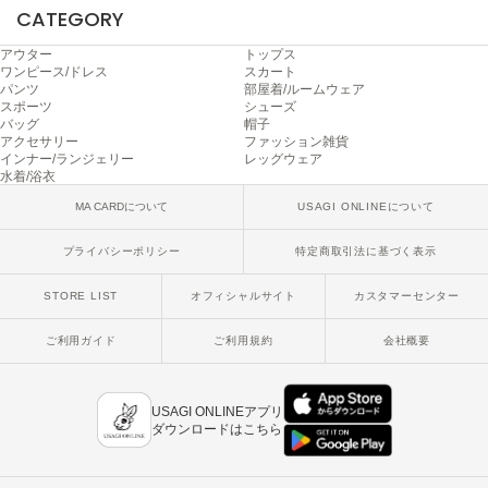
Mila Owen
CATEGORY
ミラオーウェン
アウター
トップス
ワンピース/ドレス
スカート
MOIGE
パンツ
部屋着/ルームウェア
モワージュ
スポーツ
シューズ
バッグ
帽子
MUCHA
アクセサリー
ファッション雑貨
ミュシャ
インナー/ランジェリー
レッグウェア
水着/浴衣
MA CARDについて
USAGI ONLINEについて
NEW Balance
ニューバランス
プライバシーポリシー
特定商取引法に基づく表示
STORE LIST
オフィシャルサイト
カスタマーセンター
nezu
ネズ
ご利用ガイド
ご利用規約
会社概要
NIKE
ナイキ
USAGI ONLINEアプリ
NOWNS
ダウンロードはこちら
ナウンス
null.