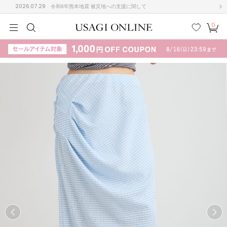
2026.07.29
令和8年熊本地震 被災地への支援に関して
0
MEN
MEN
KIDS
KIDS
BABY
BABY
BEAUTY
BEAUTY
LIFE STYLE
LIFE STYLE
検索
お気
カー
に入
ト
り
(708)
(3024)
B
C
D
E
F
G
I
J
K
L
M
N
ス/ドレス (1160)
P
Q
R
S
T
U
(561)
その
W
X
Y
Z
他
882)
ルームウェア (552)
ACYM
アシーム
(121)