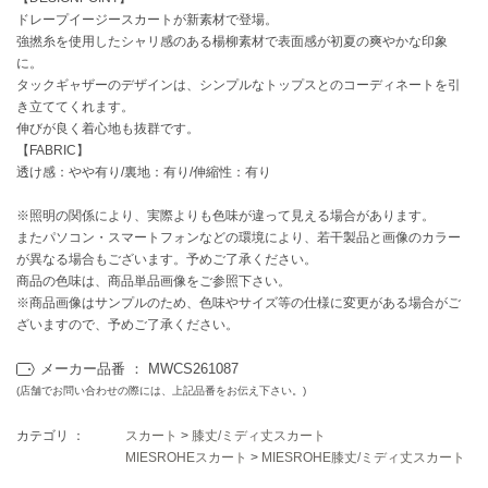
ドレープイージースカートが新素材で登場。
強撚糸を使用したシャリ感のある楊柳素材で表面感が初夏の爽やかな印象
célon
セロン
に。
タックギャザーのデザインは、シンプルなトップスとのコーディネートを引
き立ててくれます。
Clarks Premium
クラークス
伸びが良く着心地も抜群です。
【FABRIC】
CODE A
透け感：やや有り/裏地：有り/伸縮性：有り
コードエー
※照明の関係により、実際よりも色味が違って見える場合があります。
COLE HAAN
またパソコン・スマートフォンなどの環境により、若干製品と画像のカラー
コール ハーン
が異なる場合もございます。予めご了承ください。
商品の色味は、商品単品画像をご参照下さい。
CONVERSE
※商品画像はサンプルのため、色味やサイズ等の仕様に変更がある場合がご
コンバース
ざいますので、予めご了承ください。
メーカー品番 ： MWCS261087
(店舗でお問い合わせの際には、上記品番をお伝え下さい。)
DANSKIN
ダンスキン
カテゴリ ：
スカート
>
膝丈/ミディ丈スカート
MIESROHEスカート
>
MIESROHE膝丈/ミディ丈スカート