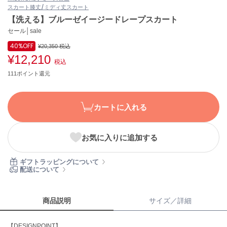
スカート
膝丈/ミディ丈スカート
ASICS
アシックス
【洗える】ブルーゼイージードレープスカート
セール│sale
40%
OFF
¥20,350
税込
¥12,210
Ballelite
税込
バレリット
111ポイント還元
BANDOLIER
バンドリヤー
カートに入れる
Barbour
バブアー
お気に入りに追加する
Beyond Closet
ビヨンドクローゼット
ギフトラッピングについて
配送について
Calvin Klein
カルバン・クライン
商品説明
サイズ／詳細
CELFORD
【DESIGNPOINT】
セルフォード