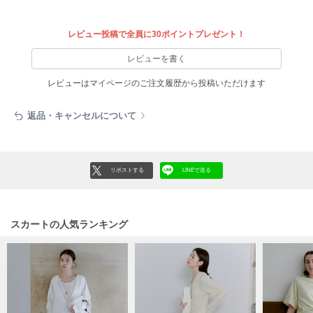
EIMY ISTOIRE
エイミー イストワール
レビュー投稿で全員に30ポイントプレゼント！
emmi
エミ
レビューを書く
emmi atelier
レビューはマイページのご注文履歴から投稿いただけます
エミ アトリエ
返品・キャンセルについて
emmi yoga
エミヨガ
ETRÉ TOKYO
エトレトウキョウ
リポストする
LINEで送る
ey
アイ
スカートの人気ランキング
FILA
フィラ
FRAY I.D