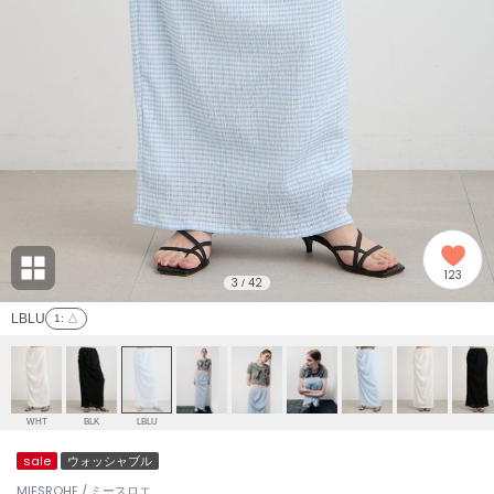
adidas
アディダス
(2008)
adidas by Stella McCartney
アディダス バイ ステラマッカートニー
914)
ALLISON BROWN
アリソンブラウン
03)
amabro
アマブロ
リー (655)
Ame no chi Hare
123
アメノチハレ
3
42
/
ョン雑貨 (849)
LBLU
1
: △
AMOMMA
アモマ
/ランジェリー (127)
ánuans
ェア (124)
アニュアンス
WHT
BLK
LBLU
ànuke
sale
ウォッシャブル
 (121)
アンヌーク
MIESROHE / ミースロエ