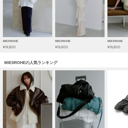
フレイアイディー
FURFUR
ファーファー
gelato pique
MIESROHE
MIESROHE
MIESROHE
ジェラート ピケ
¥19,800
¥19,800
¥19,800
GELATO PIQUE CAT&DOG
ジェラート ピケ キャットアンドドッグ
MIESROHEの人気ランキング
gelato pique Sleep
ジェラート ピケ スリープ
GRAMICCI
グラミチ
Henon.
へノン