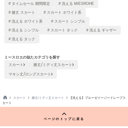
# タイムセール 期間限定
# 洗える MIESROHE
LILY BROWN
リリーブラウン
# 膝丈 スカート
# スカート ホワイト系
# 洗える ホワイト系
# スカート シンプル
LILY BROWN Lingerie
リリーブラウンランジェリー
# 洗える シンプル
# スカート タック
# 洗える ギャザー
# 洗える タック
LITTLE UNION TOKYO
リトルユニオン トウキョウ
ミースロエの似たカテゴリを探す
スカート
膝丈/ミディ丈スカート
made of Organics
メイドオブオーガニクス
マキシ丈/ロングスカート
MICHU COQUETTE
ミチュ コケット
スカート
膝丈/ミディ丈スカート
【洗える】ブルーゼイージードレープス
MIESROHE
TO
ミースロエ
カート
P
miies miim
ミーエスミーム
ページのトップに戻る