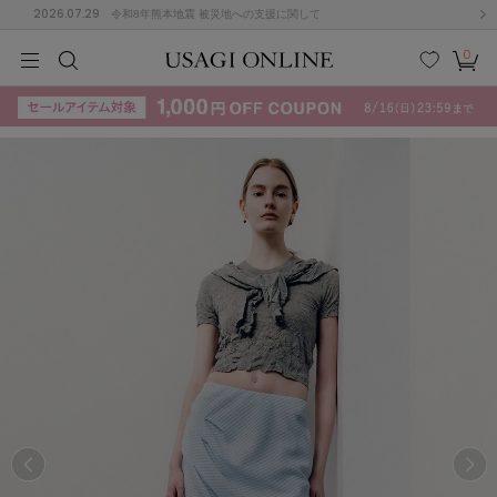
2026.07.29
令和8年熊本地震 被災地への支援に関して
0
MEN
MEN
KIDS
KIDS
BABY
BABY
BEAUTY
BEAUTY
LIFE STYLE
LIFE STYLE
検索
お気
カー
に入
ト
り
(715)
(3074)
B
C
D
E
F
G
I
J
K
L
M
N
ス/ドレス (1179)
P
Q
R
S
T
U
(570)
その
W
X
Y
Z
他
890)
ルームウェア (535)
ACYM
アシーム
(121)