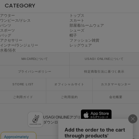
Mila Owen
CATEGORY
ミラオーウェン
アウター
トップス
ワンピース/ドレス
スカート
MOIGE
パンツ
部屋着/ルームウェア
モワージュ
スポーツ
シューズ
バッグ
帽子
MUCHA
アクセサリー
ファッション雑貨
ミュシャ
インナー/ランジェリー
レッグウェア
水着/浴衣
MA CARDについて
USAGI ONLINEについて
NEW Balance
ニューバランス
プライバシーポリシー
特定商取引法に基づく表示
STORE LIST
オフィシャルサイト
カスタマーセンター
nezu
ネズ
ご利用ガイド
ご利用規約
会社概要
NIKE
ナイキ
USAGI ONLINEアプリ
NOWNS
ダウンロードはこちら
ナウンス
null.