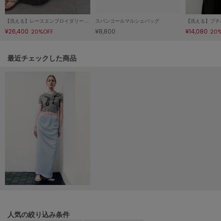
HUNTER
ハンター
【洗える】レースエンブロイダリーベアワンピ
スパンコールマルシェバッグ
¥26,400
¥8,800
¥14,080
20%OFF
20
HOKA ONEONE
ホカ オネオネ
関連記事
最近チェックした商品
KEEN
キーン
LAATO
ラート
le
ル
le coq sportif
ルコックスポルティフ
LeSportsac
レスポートサック
人気の絞り込み条件