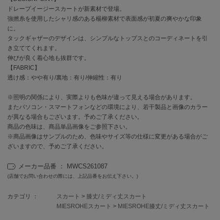
ドレープイージースカートが新素材で登場。
強撚糸を使用したシャリ感のある楊柳素材で表面感が初夏の爽やかな印象
célon
セロン
に。
タックギャザーのデザインは、シンプルなトップスとのコーディネートを引
き立ててくれます。
Clarks Premium
クラークス
伸びが良く着心地も抜群です。
【FABRIC】
CODE A
透け感：やや有り/裏地：有り/伸縮性：有り
コードエー
※照明の関係により、実際よりも色味が違って見える場合があります。
COLE HAAN
またパソコン・スマートフォンなどの環境により、若干製品と画像のカラー
コール ハーン
が異なる場合もございます。予めご了承ください。
商品の色味は、商品単品画像をご参照下さい。
CONVERSE
※商品画像はサンプルのため、色味やサイズ等の仕様に変更がある場合がご
コンバース
ざいますので、予めご了承ください。
メーカー品番 ： MWCS261087
(店舗でお問い合わせの際には、上記品番をお伝え下さい。)
DANSKIN
ダンスキン
カテゴリ ：
スカート
>
膝丈/ミディ丈スカート
MIESROHEスカート
>
MIESROHE膝丈/ミディ丈スカート