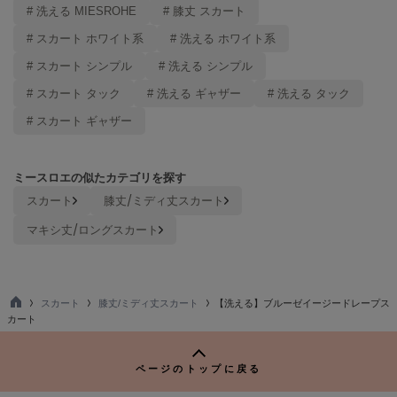
# 洗える MIESROHE
# 膝丈 スカート
LILY BROWN
リリーブラウン
# スカート ホワイト系
# 洗える ホワイト系
# スカート シンプル
# 洗える シンプル
LILY BROWN Lingerie
リリーブラウンランジェリー
# スカート タック
# 洗える ギャザー
# 洗える タック
# スカート ギャザー
LITTLE UNION TOKYO
リトルユニオン トウキョウ
ミースロエの似たカテゴリを探す
スカート
膝丈/ミディ丈スカート
made of Organics
メイドオブオーガニクス
マキシ丈/ロングスカート
MICHU COQUETTE
ミチュ コケット
スカート
膝丈/ミディ丈スカート
【洗える】ブルーゼイージードレープス
MIESROHE
TO
ミースロエ
カート
P
miies miim
ミーエスミーム
ページのトップに戻る