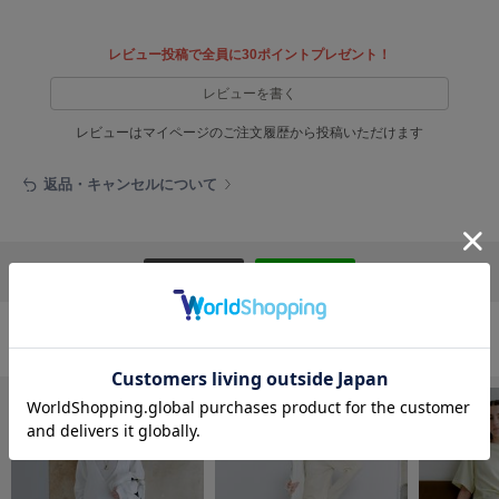
EIMY ISTOIRE
エイミー イストワール
レビュー投稿で全員に30ポイントプレゼント！
emmi
エミ
レビューを書く
emmi atelier
レビューはマイページのご注文履歴から投稿いただけます
エミ アトリエ
返品・キャンセルについて
emmi yoga
エミヨガ
ETRÉ TOKYO
エトレトウキョウ
リポストする
LINEで送る
ey
アイ
スカートの人気ランキング
FILA
フィラ
FRAY I.D