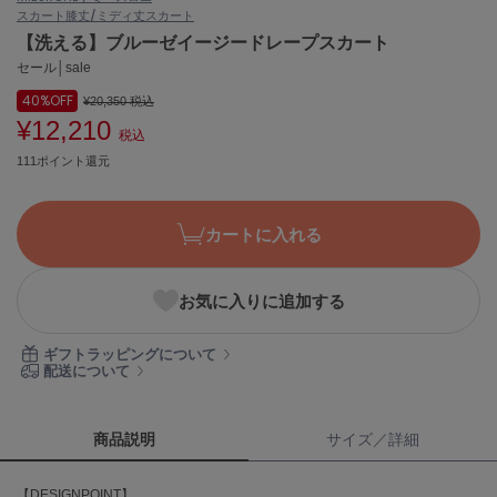
スカート
膝丈/ミディ丈スカート
ASICS
アシックス
【洗える】ブルーゼイージードレープスカート
セール│sale
40%
OFF
¥20,350
税込
¥12,210
Ballelite
税込
バレリット
111ポイント還元
BANDOLIER
バンドリヤー
カートに入れる
Barbour
バブアー
お気に入りに追加する
Beyond Closet
ビヨンドクローゼット
ギフトラッピングについて
配送について
Calvin Klein
カルバン・クライン
商品説明
サイズ／詳細
CELFORD
【DESIGNPOINT】
セルフォード