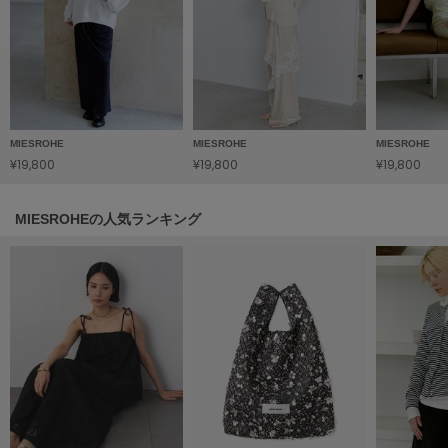
フレイアイディー
FURFUR
ファーファー
gelato pique
MIESROHE
MIESROHE
MIESROHE
ジェラート ピケ
¥19,800
¥19,800
¥19,800
GELATO PIQUE CAT&DOG
ジェラート ピケ キャットアンドドッグ
MIESROHEの人気ランキング
gelato pique Sleep
ジェラート ピケ スリープ
GRAMICCI
グラミチ
Henon.
へノン