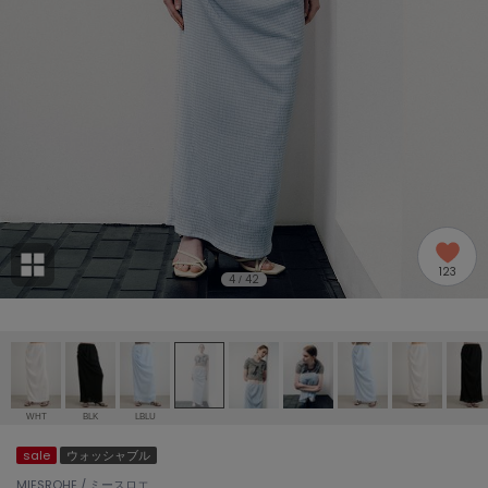
adidas
アディダス
(2005)
adidas by Stella McCartney
アディダス バイ ステラマッカートニー
916)
ALLISON BROWN
アリソンブラウン
07)
amabro
アマブロ
リー (664)
Ame no chi Hare
123
アメノチハレ
4
42
/
ョン雑貨 (865)
AMOMMA
アモマ
/ランジェリー (127)
ánuans
ェア (121)
アニュアンス
WHT
BLK
LBLU
ànuke
sale
ウォッシャブル
 (124)
アンヌーク
MIESROHE / ミースロエ