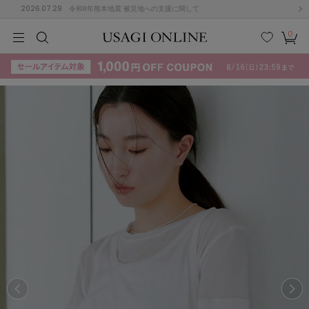
2026.07.29
令和8年熊本地震 被災地への支援に関して
0
MEN
MEN
KIDS
KIDS
BABY
BABY
BEAUTY
BEAUTY
LIFE STYLE
LIFE STYLE
検索
お気
カー
に入
ト
り
(715)
(3074)
B
C
D
E
F
G
I
J
K
L
M
N
ス/ドレス (1179)
P
Q
R
S
T
U
(570)
その
W
X
Y
Z
他
890)
ルームウェア (535)
ACYM
アシーム
(121)