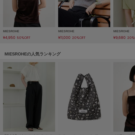
フレイアイディー
FURFUR
ファーファー
MIESROHE
MIESROHE
MIESROHE
¥4,950
¥11,000
¥9,680
50%OFF
20%OFF
20%
gelato pique
ジェラート ピケ
MIESROHEの人気ランキング
GELATO PIQUE CAT&DOG
ジェラート ピケ キャットアンドドッグ
gelato pique Sleep
ジェラート ピケ スリープ
GRAMICCI
グラミチ
Henon.
へノン