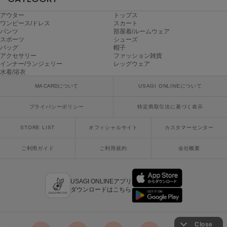
Mila Owen
ミラオーウェン
アウター
トップス
ワンピース/ドレス
スカート
パンツ
部屋着/ルームウェア
MOIGE
スポーツ
シューズ
モワージュ
バッグ
帽子
アクセサリー
ファッション雑貨
MUCHA
インナー/ランジェリー
レッグウェア
ミュシャ
水着/浴衣
MA CARDについて
USAGI ONLINEについて
プライバシーポリシー
特定商取引法に基づく表示
NEW Balance
ニューバランス
STORE LIST
オフィシャルサイト
カスタマーセンター
nezu
ネズ
ご利用ガイド
ご利用規約
会社概要
NIKE
ナイキ
USAGI ONLINEアプリ
ダウンロードはこちら
NOWNS
ナウンス
null.