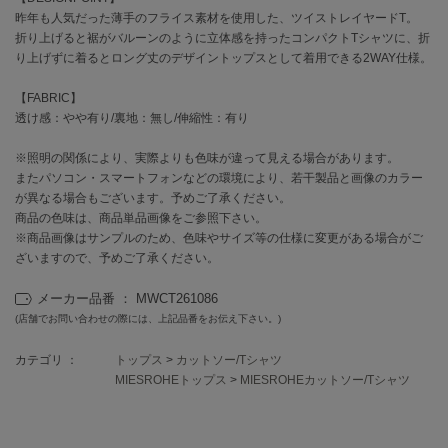
昨年も人気だった薄手のフライス素材を使用した、ツイストレイヤードT。
折り上げると裾がバルーンのように立体感を持ったコンパクトTシャツに、折
célon
セロン
り上げずに着るとロング丈のデザイントップスとして着用できる2WAY仕様。
【FABRIC】
Clarks Premium
クラークス
透け感：やや有り/裏地：無し/伸縮性：有り
CODE A
※照明の関係により、実際よりも色味が違って見える場合があります。
コードエー
またパソコン・スマートフォンなどの環境により、若干製品と画像のカラー
が異なる場合もございます。予めご了承ください。
COLE HAAN
商品の色味は、商品単品画像をご参照下さい。
コール ハーン
※商品画像はサンプルのため、色味やサイズ等の仕様に変更がある場合がご
ざいますので、予めご了承ください。
CONVERSE
コンバース
メーカー品番 ： MWCT261086
(店舗でお問い合わせの際には、上記品番をお伝え下さい。)
カテゴリ ：
トップス
>
カットソー/Tシャツ
DANSKIN
ダンスキン
MIESROHEトップス
>
MIESROHEカットソー/Tシャツ