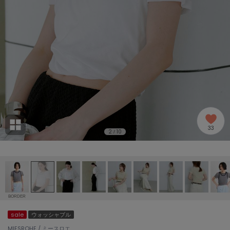
adidas
アディダス
(2005)
adidas by Stella McCartney
アディダス バイ ステラマッカートニー
916)
ALLISON BROWN
アリソンブラウン
07)
amabro
アマブロ
リー (664)
Ame no chi Hare
33
アメノチハレ
2
10
/
ョン雑貨 (865)
AMOMMA
アモマ
/ランジェリー (127)
ánuans
ェア (121)
アニュアンス
BORDER
ànuke
sale
ウォッシャブル
 (124)
アンヌーク
MIESROHE / ミースロエ