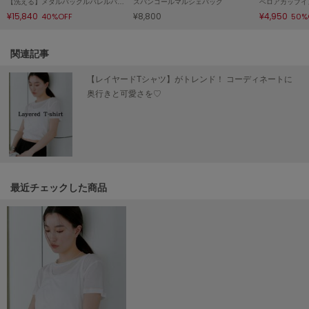
【洗える】メタルバックルバレルパンツ
スパンコールマルシェバッグ
ベロアカップイ
HUNTER
ハンター
¥15,840
¥8,800
¥4,950
40%OFF
50%
HOKA ONEONE
関連記事
ホカ オネオネ
【レイヤードTシャツ】がトレンド！ コーディネートに
奥行きと可愛さを♡
KEEN
キーン
LAATO
ラート
最近チェックした商品
le
ル
le coq sportif
ルコックスポルティフ
LeSportsac
レスポートサック