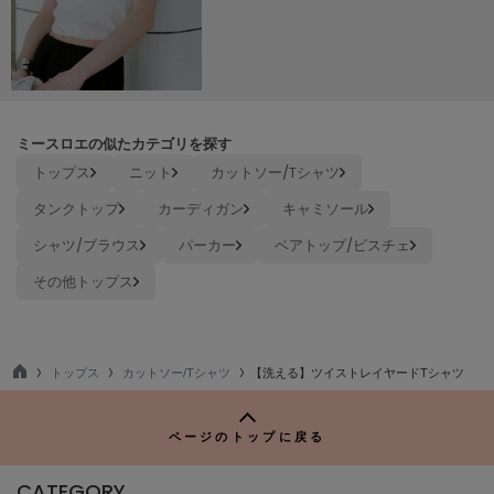
LILY BROWN
リリーブラウン
LILY BROWN Lingerie
リリーブラウンランジェリー
ミースロエの似たカテゴリを探す
LITTLE UNION TOKYO
リトルユニオン トウキョウ
トップス
ニット
カットソー/Tシャツ
タンクトップ
カーディガン
キャミソール
シャツ/ブラウス
パーカー
ベアトップ/ビスチェ
made of Organics
メイドオブオーガニクス
その他トップス
MICHU COQUETTE
ミチュ コケット
トップス
カットソー/Tシャツ
【洗える】ツイストレイヤードTシャツ
MIESROHE
TO
ミースロエ
P
ページのトップに戻る
miies miim
ミーエスミーム
CATEGORY