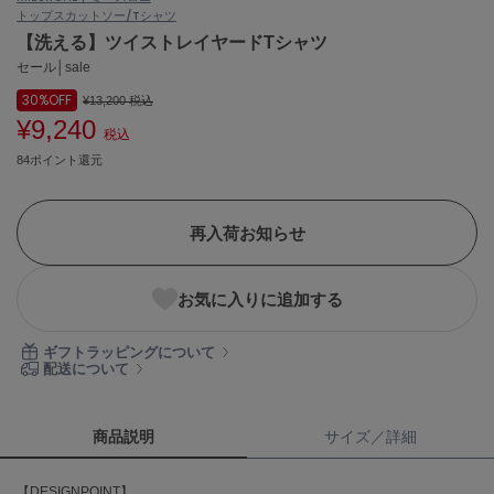
トップス
カットソー/Tシャツ
ASICS
アシックス
【洗える】ツイストレイヤードTシャツ
セール│sale
30%
OFF
¥13,200
税込
¥9,240
Ballelite
税込
バレリット
84ポイント還元
BANDOLIER
バンドリヤー
再入荷お知らせ
Barbour
バブアー
お気に入りに追加する
Beyond Closet
ビヨンドクローゼット
ギフトラッピングについて
配送について
Calvin Klein
カルバン・クライン
商品説明
サイズ／詳細
CELFORD
【DESIGNPOINT】
セルフォード