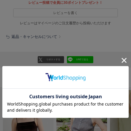
EIMY ISTOIRE
レビュー投稿で全員に30ポイントプレゼント！
エイミー イストワール
レビューを書く
emmi
エミ
レビューはマイページのご注文履歴から投稿いただけます
emmi atelier
返品・キャンセルについて
エミ アトリエ
emmi yoga
エミヨガ
リポストする
LINEで送る
ETRÉ TOKYO
エトレトウキョウ
トップスの人気ランキング
ey
アイ
FILA
フィラ
FRAY I.D