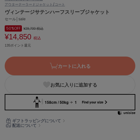
アウター
テーラードジャケット/コート
ASICS
アシックス
ヴィンテージサテンハーフスリーブジャケット
セール│sale
50%
OFF
¥29,700
税込
¥14,850
Ballelite
税込
バレリット
135ポイント還元
BANDOLIER
バンドリヤー
カートに入れる
Barbour
バブアー
お気に入りに追加する
Beyond Closet
ビヨンドクローゼット
158cm / 50kg
1
Find your size
Calvin Klein
ギフトラッピングについて
カルバン・クライン
配送について
CELFORD
セルフォード