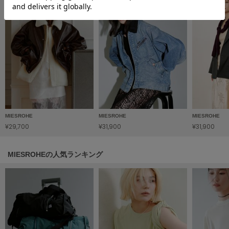
フレイアイディー
FURFUR
ファーファー
gelato pique
ジェラート ピケ
GELATO PIQUE CAT&DOG
ジェラート ピケ キャットアンドドッグ
MIESROHE
MIESROHE
MIESROHE
¥29,700
¥31,900
¥31,900
gelato pique Sleep
ジェラート ピケ スリープ
MIESROHEの人気ランキング
GRAMICCI
グラミチ
Henon.
へノン