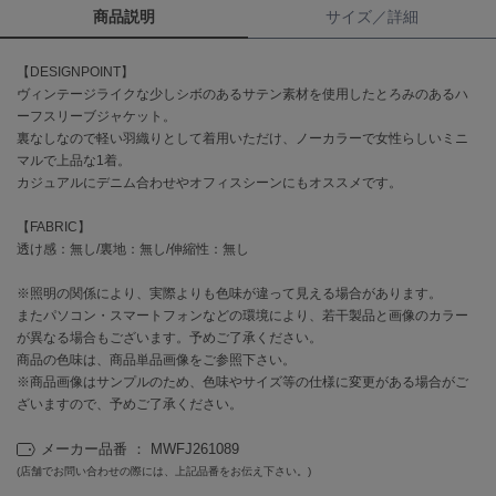
商品説明
サイズ／詳細
célon
セロン
【DESIGNPOINT】
ヴィンテージライクな少しシボのあるサテン素材を使用したとろみのあるハ
Clarks Premium
ーフスリーブジャケット。
クラークス
裏なしなので軽い羽織りとして着用いただけ、ノーカラーで女性らしいミニ
マルで上品な1着。
CODE A
カジュアルにデニム合わせやオフィスシーンにもオススメです。
コードエー
【FABRIC】
COLE HAAN
透け感：無し/裏地：無し/伸縮性：無し
コール ハーン
※照明の関係により、実際よりも色味が違って見える場合があります。
CONVERSE
コンバース
またパソコン・スマートフォンなどの環境により、若干製品と画像のカラー
が異なる場合もございます。予めご了承ください。
商品の色味は、商品単品画像をご参照下さい。
※商品画像はサンプルのため、色味やサイズ等の仕様に変更がある場合がご
DANSKIN
ざいますので、予めご了承ください。
ダンスキン
メーカー品番 ： MWFJ261089
(店舗でお問い合わせの際には、上記品番をお伝え下さい。)