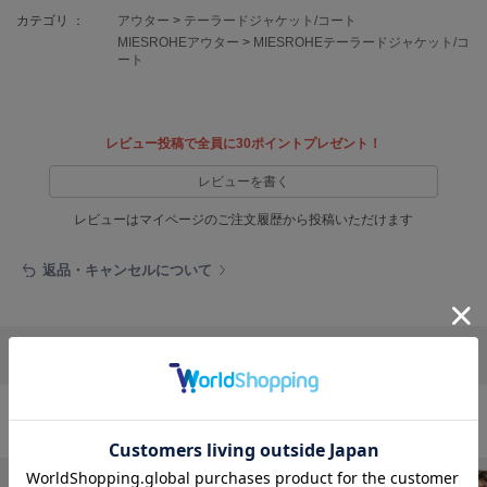
EIMY ISTOIRE
エイミー イストワール
カテゴリ ：
アウター
>
テーラードジャケット/コート
MIESROHEアウター
>
MIESROHEテーラードジャケット/コ
ート
emmi
エミ
emmi atelier
エミ アトリエ
レビュー投稿で全員に30ポイントプレゼント！
レビューを書く
emmi yoga
エミヨガ
レビューはマイページのご注文履歴から投稿いただけます
ETRÉ TOKYO
エトレトウキョウ
返品・キャンセルについて
ey
アイ
リポストする
LINEで送る
FILA
フィラ
アウターの人気ランキング
FRAY I.D