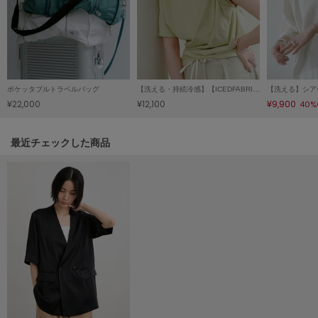
HUNTER
ハンター
HOKA ONEONE
ホカ オネオネ
ポケッタブルトラベルバッグ
【洗える・持続冷感】【ICEDFABRIC＋R】ツイストプルオーバー
【洗える】シア
¥22,000
¥12,100
¥9,900
40%
KEEN
キーン
関連記事
最近チェックした商品
LAATO
ラート
le
ル
le coq sportif
ルコックスポルティフ
LeSportsac
レスポートサック