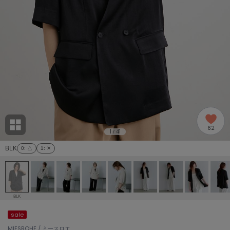
adidas
アディダス
(1978)
adidas by Stella McCartney
アディダス バイ ステラマッカートニー
862)
ALLISON BROWN
アリソンブラウン
97)
amabro
アマブロ
リー (632)
Ame no chi Hare
62
アメノチハレ
1
41
/
ョン雑貨 (849)
BLK
0
: △
1
: ✕
AMOMMA
アモマ
/ランジェリー (127)
ánuans
ェア (119)
アニュアンス
BLK
ànuke
sale
 (124)
アンヌーク
MIESROHE / ミースロエ