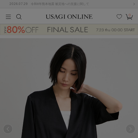
2026.07.29
令和8年熊本地震 被災地への支援に関して
0
MEN
MEN
KIDS
KIDS
BABY
BABY
BEAUTY
BEAUTY
LIFE STYLE
LIFE STYLE
検索
お気
カー
に入
ト
り
(646)
(2888)
B
C
D
E
F
G
I
J
K
L
M
N
ス/ドレス (1134)
P
Q
R
S
T
U
(543)
その
W
X
Y
Z
他
847)
ルームウェア (616)
ACYM
アシーム
(121)