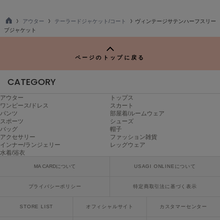
Mila Owen
ミラオーウェン
アウター
テーラードジャケット/コート
ヴィンテージサテンハーフスリー
TO
ブジャケット
MOIGE
P
モワージュ
ページのトップに戻る
MUCHA
ミュシャ
CATEGORY
アウター
トップス
ワンピース/ドレス
スカート
NEW Balance
ニューバランス
パンツ
部屋着/ルームウェア
スポーツ
シューズ
バッグ
帽子
nezu
アクセサリー
ファッション雑貨
ネズ
インナー/ランジェリー
レッグウェア
水着/浴衣
NIKE
MA CARDについて
USAGI ONLINEについて
ナイキ
プライバシーポリシー
特定商取引法に基づく表示
NOWNS
ナウンス
STORE LIST
オフィシャルサイト
カスタマーセンター
null.