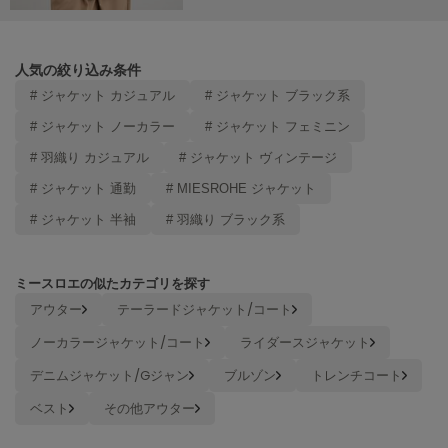
LILY BROWN
リリーブラウン
人気の絞り込み条件
LILY BROWN Lingerie
# ジャケット カジュアル
# ジャケット ブラック系
リリーブラウンランジェリー
# ジャケット ノーカラー
# ジャケット フェミニン
LITTLE UNION TOKYO
リトルユニオン トウキョウ
# 羽織り カジュアル
# ジャケット ヴィンテージ
# ジャケット 通勤
# MIESROHE ジャケット
# ジャケット 半袖
# 羽織り ブラック系
made of Organics
メイドオブオーガニクス
ミースロエの似たカテゴリを探す
MICHU COQUETTE
ミチュ コケット
アウター
テーラードジャケット/コート
ノーカラージャケット/コート
ライダースジャケット
MIESROHE
ミースロエ
デニムジャケット/Gジャン
ブルゾン
トレンチコート
miies miim
ベスト
その他アウター
ミーエスミーム