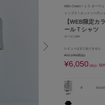
Mila Owen
/ ミラ オーウ
トップス
/
カットソー/Tシ
【WEB限定カ
ールＴシャツ
セール│sale
レビューはまだありません
¥12,100
(税込)
Next
¥6,050
50
(税込)
0
SOLDO
GRY