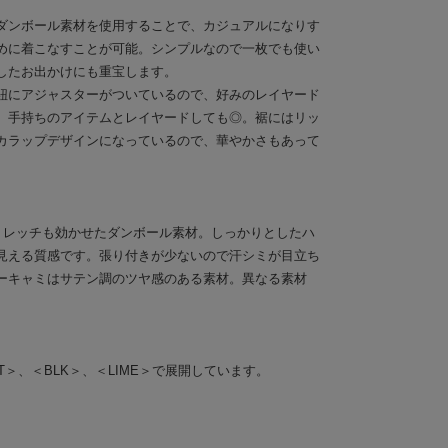
ダンボール素材を使用することで、カジュアルになりす
めに着こなすことが可能。シンプルなので一枚でも使い
したお出かけにも重宝します。
紐にアジャスターがついているので、好みのレイヤード
。手持ちのアイテムとレイヤードしても◎。裾にはリッ
カラップデザインになっているので、華やかさもあって
トレッチも効かせたダンボール素材。しっかりとしたハ
見える質感です。張り付きが少ないので汗シミが目立ち
ーキャミはサテン調のツヤ感のある素材。異なる素材
。
T＞、＜BLK＞、＜LIME＞で展開しています。