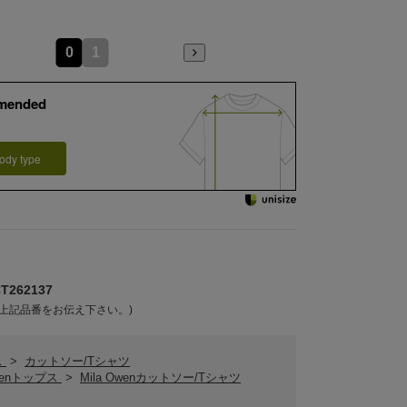
0
1
mended
ody type
262137
上記品番をお伝え下さい。)
ス
>
カットソー/Tシャツ
Owenトップス
>
Mila Owenカットソー/Tシャツ