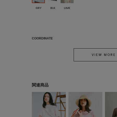
GRY
BLK
LIME
COORDINATE
VIEW MORE
関連商品