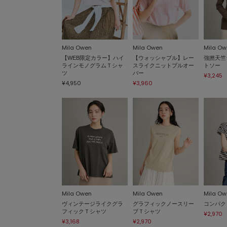
Mila Owen
Mila Owen
Mila Ow
【WEB限定カラー】ハイ
【ウォッシャブル】レー
強撚天竺
ラインモノグラムＴシャ
スライクニットプルオー
トソー
ツ
バー
¥3,245
¥4,950
¥3,960
Mila Owen
Mila Owen
Mila Ow
ヴィンテージライクグラ
グラフィックノースリー
コンパク
フィックＴシャツ
ブＴシャツ
¥2,970
¥3,168
¥2,970