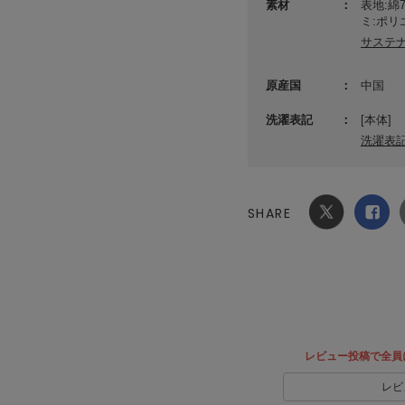
素材
表地:綿
ミ:ポリ
サステ
原産国
中国
洗濯表記
[本体]
洗濯表
SHARE
Xでシ
facebook
ェア
でシェ
ア
レビュー投稿で全員
レビ