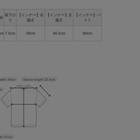
前下が
【インナー】右
【インナー】左
【インナー】バ
幅
り
脇丈
脇丈
スト
cm
7.5cm
39cm
46.5cm
88cm
Sleeve length
22.5cm
width
49cm
m
th
57cm