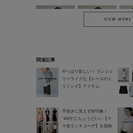
VIEW MORE
SOLD OUT
SOLD OUT
関連記事
Mila Owen
Mila Owen
Mila Ow
フォトプリントＴシャツ
グラフィックＴシャツ
アシンメ
やっぱり欲しい！ ランジェ
シャツ
¥3,168
¥2,640
¥4,158
リーライクな【レースのト
リミング】アイテム
手抜きに見えず好印象！
“40代”にちょうどいい【マ
マ友ランチコーデ】を指南