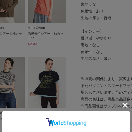
裏地：なし
伸縮性：あり
生地の厚さ：普通
en
Mila Owen
【インナー】
シアー長袖カッ
強撚天竺シアー半袖カッ
透け感：ややあり
トソー
¥2,750
裏地：なし
伸縮性：なし
生地の厚さ：薄い
※照明の関係により、実際よ
またパソコン・スマートフォ
場合もございます。予めご了
商品の色味は、商品単品画像
※商品画像はサンプルのため
en
Mila Owen
ので、予めご了承ください。
トＴシャツ
MapPatternグラフィック
Ｔシャツ
¥3,168