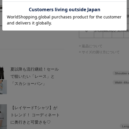
アイテムサイズ
サイズ表
バス
着丈
袖丈
肩
記
ト
0
57cm
98cm
22.5cm
49
> 返品について
> サイズの測り方について
en
Mila Owen
トリーネックＴ
TENNIS CLUBグラフィッ
夏以降も流行継続！セール
クＴシャツ
Shoulder 
¥2,640
で狙いたい「レース」と
Width
49c
「スカショーパン」
【レイヤードTシャツ】が
トレンド！ コーディネート
に奥行きと可愛さを♡
Leng