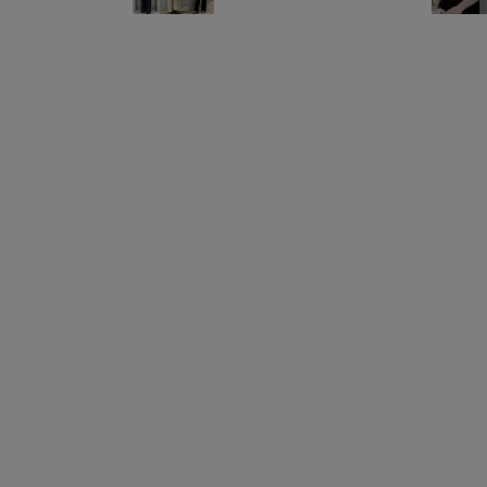
SOLD OUT
Mila Owen
Mila Owen
ＳＡＩＬＩＮＧ ＣＬＵ
マリンカレッジＴシャツ
ＢグラフィックＴシャツ
¥2,970
¥2,640