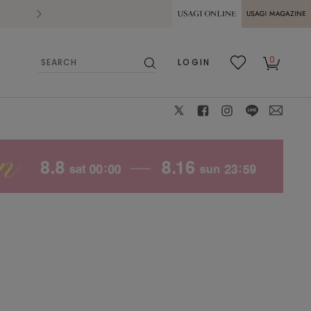
2026.07.28
熊本県熊本地方を震源とする地震の影響によ
USAGI ONLINE
USAGI
0
LOGIN
MAGAZINE
検
お気
カー
索
に入
ト
り
X
facebook
instagram
LINE
mail
LIME
0
: ✕