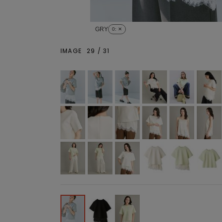
GRY
0
: ✕
IMAGE
29
/
31