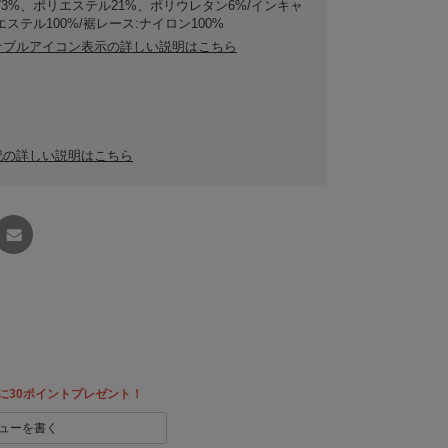
73%、ポリエステル21%、ポリウレタン6%/インキャ
エステル100%/裾レース:ナイロン100%
ナブルアイコン表示の詳しい説明はこちら
記の詳しい説明はこちら
友達に
教える
に30ポイントプレゼント！
ューを書く