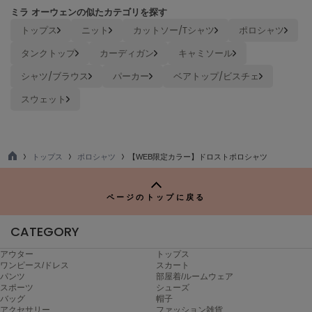
poláura
ミラ オーウェンの似たカテゴリを探す
ポローラ
トップス
ニット
カットソー/Tシャツ
ポロシャツ
PUMA
タンクトップ
カーディガン
キャミソール
プーマ
シャツ/ブラウス
パーカー
ベアトップ/ビスチェ
スウェット
Reebok
リーボック
トップス
ポロシャツ
【WEB限定カラー】ドロストポロシャツ
TO
SALOMON
P
サロモン
ページのトップに戻る
sanrio house
サンリオハウス
CATEGORY
アウター
トップス
SESAME STREET MARKET
ワンピース/ドレス
スカート
セサミストリートマーケット
パンツ
部屋着/ルームウェア
スポーツ
シューズ
SHAKA
バッグ
帽子
シャカ
アクセサリー
ファッション雑貨