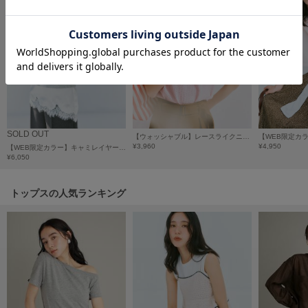
HUNTER
ハンター
HOKA ONEONE
ホカ オネオネ
KEEN
キーン
SOLD OUT
【ウォッシャブル】レースライクニットプルオーバー
¥3,960
¥4,950
【WEB限定カラー】キャミレイヤードダンボールＴシャツ
¥6,050
LAATO
ラート
トップスの人気ランキング
le
ル
le coq sportif
ルコックスポルティフ
LeSportsac
レスポートサック