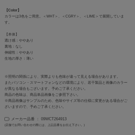
EIMY ISTOIRE
エイミー イストワール
【Color】
カラーは3色をご用意。＜WHT＞、＜CGRY＞、＜LIME＞で展開していま
emmi
す。
エミ
【本体】
emmi atelier
エミ アトリエ
透け感：ややあり
裏地：なし
伸縮性：ややあり
emmi yoga
エミヨガ
生地の厚さ：薄い
ETRÉ TOKYO
エトレトウキョウ
※照明の関係により、実際よりも色味が違って見える場合があります。
またパソコン・スマートフォンなどの環境により、若干製品と画像のカラー
ey
が異なる場合もございます。予めご了承ください。
アイ
商品の色味は、商品単品画像をご参照下さい。
※商品画像はサンプルのため、色味やサイズ等の仕様に変更がある場合がご
ざいますので、予めご了承ください。
FILA
フィラ
メーカー品番 ： 09WCT264913
(店舗でお問い合わせの際には、上記品番をお伝え下さい。)
FRAY I.D