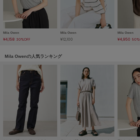
LILY BROWN
リリーブラウン
LILY BROWN Lingerie
リリーブラウンランジェリー
Mila Owen
Mila Owen
Mila Owen
¥4,158
¥12,100
¥4,950
30%OFF
50%
LITTLE UNION TOKYO
リトルユニオン トウキョウ
Mila Owenの人気ランキング
made of Organics
メイドオブオーガニクス
MICHU COQUETTE
ミチュ コケット
MIESROHE
ミースロエ
miies miim
ミーエスミーム