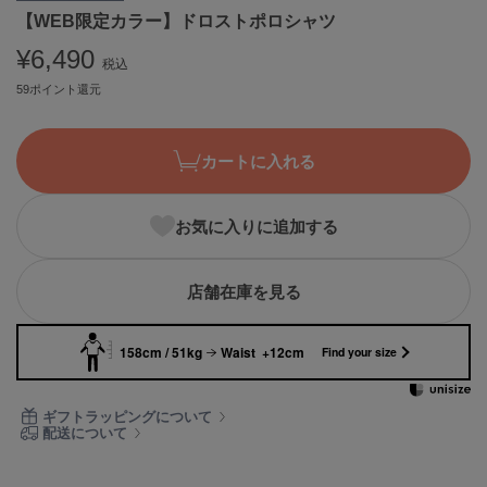
【WEB限定カラー】ドロストポロシャツ
ASICS
アシックス
¥6,490
税込
59ポイント還元
Ballelite
バレリット
カートに入れる
BANDOLIER
バンドリヤー
お気に入りに追加する
Barbour
バブアー
店舗在庫を見る
Beyond Closet
ビヨンドクローゼット
158cm / 51kg
Waist +12cm
Find your size
Calvin Klein
ギフトラッピングについて
カルバン・クライン
配送について
CELFORD
セルフォード