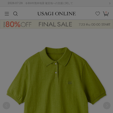
2026.07.29
令和8年熊本地震 被災地への支援に関して
0
MEN
MEN
KIDS
KIDS
BABY
BABY
BEAUTY
BEAUTY
LIFE STYLE
LIFE STYLE
検索
お気
カー
に入
ト
り
(646)
(2888)
B
C
D
E
F
G
I
J
K
L
M
N
ス/ドレス (1134)
P
Q
R
S
T
U
(543)
その
W
X
Y
Z
他
847)
ルームウェア (534)
ACYM
アシーム
(121)