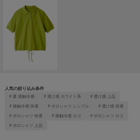
ヌル
On
オン
Onitsuka Tiger
オニツカ タイガー
ORGUE
オルグ
ORR
オル
人気の絞り込み条件
# 夏 接触冷感
# 透け感 ホワイト系
# 透け感 上品
# 接触冷感 快適
# ポロシャツ シンプル
# 透け感 快適
PATRICK
パトリック
# ポロシャツ 快適
# 接触冷感 ロゴ
# ポロシャツ ロゴ
# ポロシャツ 上品
Philly chocolate
フィリーチョコレート