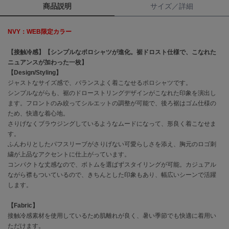
商品説明
サイズ／詳細
célon
セロン
NVY：WEB限定カラー
Clarks Premium
【接触冷感】【シンプルなポロシャツが進化。裾ドロスト仕様で、こなれた
クラークス
ニュアンスが加わった一枚】
【Design/Styling】
CODE A
ジャストなサイズ感で、バランスよく着こなせるポロシャツです。
コードエー
シンプルながらも、裾のドローストリングデザインがこなれた印象を演出し
ます。フロントのみ絞ってシルエットの調整が可能で、後ろ裾はゴム仕様の
COLE HAAN
ため、快適な着心地。
コール ハーン
さりげなくブラウジングしているようなムードになって、形良く着こなせま
す。
CONVERSE
ふんわりとしたパフスリーブがさりげない可愛らしさを添え、胸元のロゴ刺
コンバース
繍が上品なアクセントに仕上がっています。
コンパクトな丈感なので、ボトムを選ばずスタイリングが可能。カジュアル
ながら襟もついているので、きちんとした印象もあり、幅広いシーンで活躍
DANSKIN
します。
ダンスキン
【Fabric】
接触冷感素材を使用しているため肌離れが良く、暑い季節でも快適に着用い
ただけます。