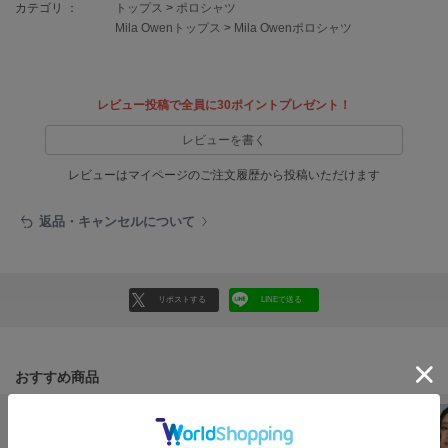
フレイアイディー
カテゴリ ：
トップス
>
ポロシャツ
Mila Owenトップス
>
Mila Owenポロシャツ
FURFUR
ファーファー
レビュー投稿で全員に30ポイントプレゼント！
gelato pique
レビューを書く
ジェラート ピケ
レビューはマイページのご注文履歴から投稿いただけます
GELATO PIQUE CAT&DOG
ジェラート ピケ キャットアンドドッグ
返品・キャンセルについて
gelato pique Sleep
ジェラート ピケ スリープ
リポストする
LINEで送る
GRAMICCI
グラミチ
おすすめ商品
Henon.
へノン