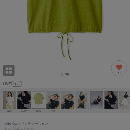
adidas
アディダス
(1978)
adidas by Stella McCartney
アディダス バイ ステラマッカートニー
858)
ALLISON BROWN
アリソンブラウン
97)
amabro
アマブロ
リー (632)
Ame no chi Hare
195
アメノチハレ
3
30
/
ョン雑貨 (842)
LIME
F
: △
AMOMMA
アモマ
/ランジェリー (127)
ánuans
ェア (119)
アニュアンス
WHT
CGRY
LIME
NVY
ànuke
 (124)
Mila Owen / ミラ オーウェン
アンヌーク
トップス
ポロシャツ