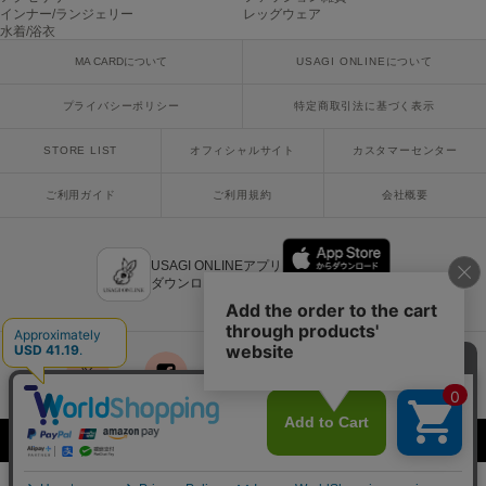
インナー/ランジェリー
レッグウェア
水着/浴衣
Sneakers by emmi
スニーカーズ バイ エミ
MA CARDについて
USAGI ONLINEについて
Snow Peak
プライバシーポリシー
特定商取引法に基づく表示
スノーピーク
STORE LIST
オフィシャルサイト
カスタマーセンター
SNIDEL
スナイデル
ご利用ガイド
ご利用規約
会社概要
SNIDEL HOME
スナイデル ホーム
USAGI ONLINEアプリ
ダウンロードはこちら
SOFER
ソフェル
SOMEWHERE BUTTER.
サムウェアバター
x
facebook
instagram
LINE
mail
SORIN
ソリン
Copyright © 2018 Usagi Online Co.,Ltd. All Rights Reserved.
Stylevoice for xxx
スタイルヴォイスフォー