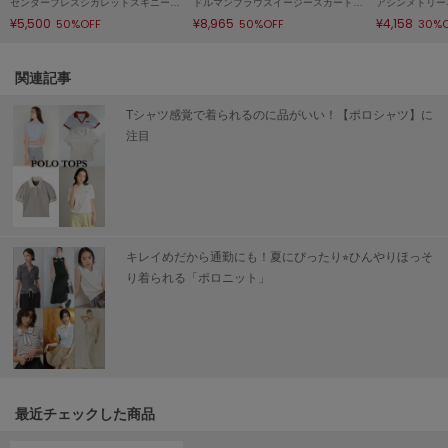
センタープレスシガレットスキニーデニムパンツ
ドルマンブラウスイージースカートＳＥＴＵＰ
アシンメトリー
Mila Owen
¥5,500
¥8,965
¥4,158
50%OFF
50%OFF
30%
ミラオーウェン
MOIGE
関連記事
モワージュ
Tシャツ感覚で着られるのに品がいい！【ポロシャツ】に
MUCHA
注目
ミュシャ
NEW Balance
ニューバランス
キレイめだから通勤にも！夏にぴったり⭐︎ひんやりほっそ
nezu
り着られる「ポロニット」
ネズ
NIKE
ナイキ
NOWNS
ナウンス
最近チェックした商品
null.