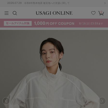
2026.07.29
令和8年熊本地震 被災地への支援に関して
0
MEN
MEN
KIDS
KIDS
BABY
BABY
BEAUTY
BEAUTY
LIFE STYLE
LIFE STYLE
検索
お気
カー
に入
ト
り
(715)
(3074)
B
C
D
E
F
G
I
J
K
L
M
N
ス/ドレス (1179)
P
Q
R
S
T
U
(570)
その
W
X
Y
Z
他
890)
ルームウェア (535)
ACYM
アシーム
(121)