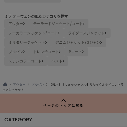
Sneakers by emmi
スニーカーズ バイ エミ
ミラ オーウェンの似たカテゴリを探す
アウター
テーラードジャケット/コート
Snow Peak
スノーピーク
ノーカラージャケット/コート
ライダースジャケット
ミリタリージャケット
デニムジャケット/Gジャン
SNIDEL
スナイデル
ブルゾン
トレンチコート
Pコート
SNIDEL HOME
ステンカラーコート
ベスト
スナイデル ホーム
SOFER
ソフェル
アウター
ブルゾン
【撥水】【ウォッシャブル】リサイクルナイロントラ
TO
ックジャケット
SOMEWHERE BUTTER.
P
サムウェアバター
ページのトップに戻る
SORIN
ソリン
CATEGORY
Stylevoice for xxx
スタイルヴォイスフォー