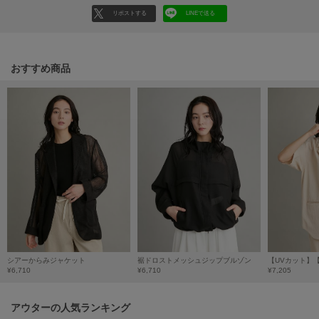
リポストする
LINEで送る
LILY BROWN
リリーブラウン
LILY BROWN Lingerie
おすすめ商品
リリーブラウンランジェリー
LITTLE UNION TOKYO
リトルユニオン トウキョウ
made of Organics
メイドオブオーガニクス
MICHU COQUETTE
ミチュ コケット
MIESROHE
ミースロエ
シアーからみジャケット
裾ドロストメッシュジップブルゾン
¥6,710
¥6,710
¥7,205
miies miim
ミーエスミーム
アウターの人気ランキング