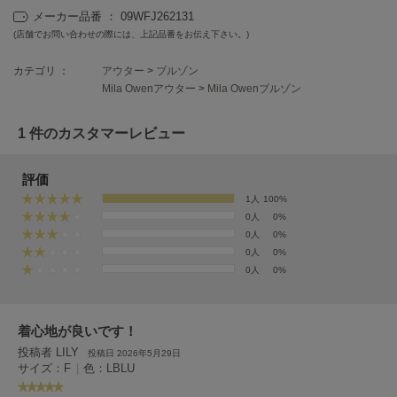
フレイアイディー
メーカー品番 ： 09WFJ262131
(店舗でお問い合わせの際には、上記品番をお伝え下さい。)
FURFUR
ファーファー
カテゴリ ：
アウター
>
ブルゾン
Mila Owenアウター
>
Mila Owenブルゾン
gelato pique
1 件のカスタマーレビュー
ジェラート ピケ
GELATO PIQUE CAT&DOG
評価
ジェラート ピケ キャットアンドドッグ
1人
100%
0人
0%
gelato pique Sleep
ジェラート ピケ スリープ
0人
0%
0人
0%
0人
0%
GRAMICCI
グラミチ
着心地が良いです！
投稿者 LILY
Henon.
投稿日 2026年5月29日
へノン
サイズ：F
|
色：LBLU