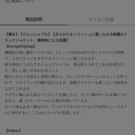
配送について
célon
セロン
商品説明
サイズ／詳細
Clarks Premium
クラークス
【撥水】【ウォッシャブル】【大人がスタイリッシュに着こなせる軽量のト
ラックジャケット。梅雨時にも大活躍】
【Design/Styling】
CODE A
コードエー
機能性の高い撥水パーカです。トレンドの大きめのスタンドカラーが特徴
で、スポーティーすぎずスタイリッシュに着こなせます。
COLE HAAN
後ろ身頃につけたアクションプリーツが、風を取り入れてくれる仕様なの
コール ハーン
で、涼しく過ごせるのもポイント。
裾のドロストを絞ると表情が変わり、トレンドのバルーンシルエットも叶う
CONVERSE
ので、スタイリングの幅が広がります。逆開ファスナーも着こなしの鮮度を
コンバース
上げてくれます。
ラグラン袖には上品なパイピングを施したり、ラバー調のネームを胸につけ
るなど、凝ったティテールにも遊びが効いています。
モード感もある一枚なので、ワンピースやスカートなどの女性らしいスタイ
DANSKIN
ルにMIXすると、こなれたコーデが完成します。
ダンスキン
【Fabric】