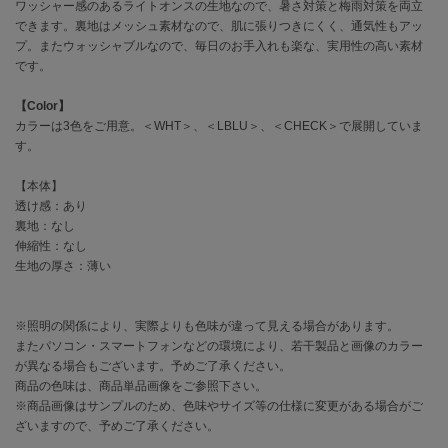
EIMY ISTOIRE
ワッシャー感のあるライトオンスの生地なので、暑さ対策と梅雨対策を両立
エイミー イストワール
できます。裏地はメッシュ素材なので、肌に張りつきにくく、通気性もアッ
プ。またウォッシャブルなので、毎日のお手入れも楽な、実用性の高い素材
emmi
です。
エミ
【Color】
emmi atelier
カラーは3色をご用意。＜WHT＞、＜LBLU＞、＜CHECK＞で展開していま
エミ アトリエ
す。
emmi yoga
【本体】
エミヨガ
透け感：あり
裏地：なし
ETRÉ TOKYO
エトレトウキョウ
伸縮性：なし
生地の厚さ：薄い
ey
アイ
※照明の関係により、実際よりも色味が違って見える場合があります。
またパソコン・スマートフォンなどの環境により、若干製品と画像のカラー
が異なる場合もございます。予めご了承ください。
FILA
商品の色味は、商品単品画像をご参照下さい。
フィラ
※商品画像はサンプルのため、色味やサイズ等の仕様に変更がある場合がご
ざいますので、予めご了承ください。
FRAY I.D