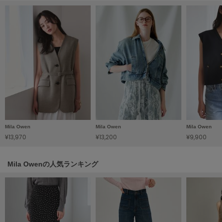
Mila Owen
ミラオーウェン
MOIGE
モワージュ
MUCHA
ミュシャ
NEW Balance
ニューバランス
Mila Owen
Mila Owen
Mila Owen
nezu
¥13,970
¥13,200
¥9,900
ネズ
Mila Owenの人気ランキング
NIKE
ナイキ
NOWNS
ナウンス
null.