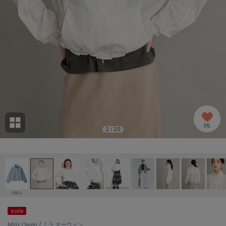
adidas
アディダス
(2005)
adidas by Stella McCartney
アディダス バイ ステラマッカートニー
916)
ALLISON BROWN
アリソンブラウン
07)
amabro
アマブロ
リー (664)
Ame no chi Hare
115
アメノチハレ
2
20
/
ョン雑貨 (865)
AMOMMA
アモマ
/ランジェリー (127)
ánuans
ェア (121)
アニュアンス
LBLU
ànuke
sale
 (124)
アンヌーク
Mila Owen / ミラ オーウェン