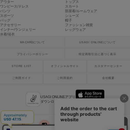
アウター
トップス
ワンピース/ドレス
スカート
パンツ
部屋着/ルームウェア
SUICOKE
スポーツ
シューズ
スイコック
バッグ
帽子
アクセサリー
ファッション雑貨
SUPERGA
インナー/ランジェリー
レッグウェア
スペルガ
水着/浴衣
MA CARDについて
USAGI ONLINEについて
swanë
スワネ
プライバシーポリシー
特定商取引法に基づく表示
STORE LIST
オフィシャルサイト
カスタマーセンター
TAW&TOE
トーアンドトー
ご利用ガイド
ご利用規約
会社概要
TEVA
テバ
USAGI ONLINEアプリ
ダウンロードはこちら
The Barnnet
ザバーネット
THE NORTH FACE
ザ・ノース・フェイス