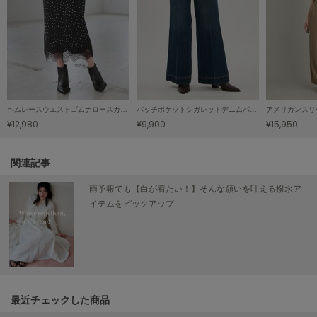
ヌル
On
オン
Onitsuka Tiger
ヘムレースウエストゴムナロースカート
パッチポケットシガレットデニムパンツ
アメリカンスリ
オニツカ タイガー
¥12,980
¥9,900
¥15,950
ORGUE
オルグ
関連記事
ORR
雨予報でも【白が着たい！】そんな願いを叶える撥水ア
オル
イテムをピックアップ
PATRICK
パトリック
Philly chocolate
フィリーチョコレート
最近チェックした商品