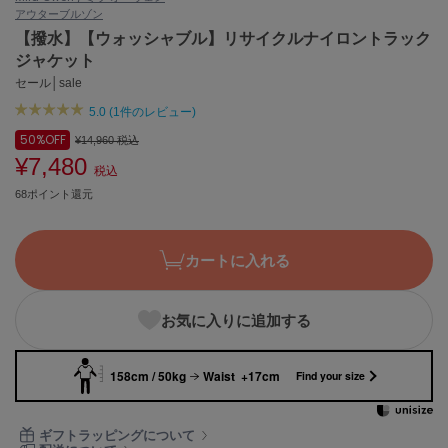
アウター
ブルゾン
ASICS
アシックス
【撥水】【ウォッシャブル】リサイクルナイロントラック
ジャケット
セール│sale
5.0 (1件のレビュー)
Ballelite
バレリット
50%
OFF
¥14,960
税込
¥7,480
BANDOLIER
税込
バンドリヤー
68ポイント還元
Barbour
バブアー
カートに入れる
Beyond Closet
ビヨンドクローゼット
お気に入りに追加する
158cm / 50kg
Waist +17cm
Calvin Klein
Find your size
カルバン・クライン
CELFORD
ギフトラッピングについて
セルフォード