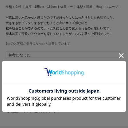
HUNTER
ハンター
女性
155cm～159cm
ー
普通
ウエーブ
性別：
身長：
体重：
体型：
骨格：
写真は淡い水色かなと感じたのですが思ったよりはっきりとした色味でした。
HOKA ONEONE
ホカ オネオネ
大きすぎずピッタリすぎずで
ちょうど良いサイズ感なのと
裾を絞ることができるのでボトムスに合わせて変えられるのも嬉しいです。
撥水加工で可愛いアウターを探していましたがこちらを選んで正解でした！
1人のお客様が参考になったと回答しています
KEEN
キーン
参考になった
LAATO
ラート
レビュー投稿で全員に30ポイントプレゼント！
le
レビューを書く
ル
レビューはマイページのご注文履歴から投稿いただけます
le coq sportif
ルコックスポルティフ
返品・キャンセルについて
LeSportsac
レスポートサック