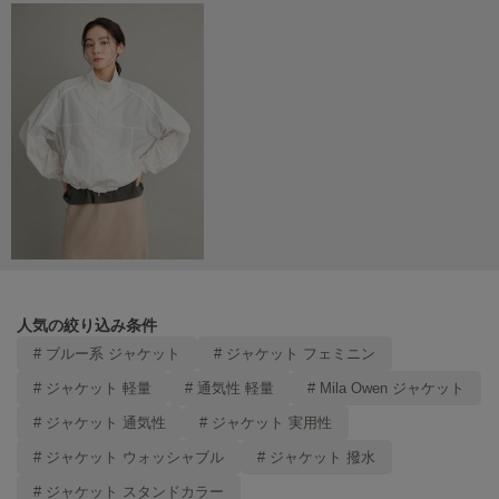
poláura
ポローラ
PUMA
プーマ
Reebok
リーボック
SALOMON
サロモン
人気の絞り込み条件
sanrio house
# ブルー系 ジャケット
# ジャケット フェミニン
サンリオハウス
# ジャケット 軽量
# 通気性 軽量
# Mila Owen ジャケット
SESAME STREET MARKET
# ジャケット 通気性
# ジャケット 実用性
セサミストリートマーケット
# ジャケット ウォッシャブル
# ジャケット 撥水
SHAKA
シャカ
# ジャケット スタンドカラー