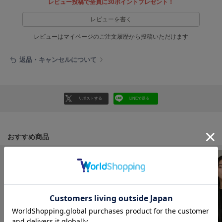
フレイアイディー
レビュー投稿で全員に30ポイントプレゼント！
レビューを書く
FURFUR
ファーファー
レビューはマイページのご注文履歴から投稿いただけます
返品・キャンセルについて
gelato pique
ジェラート ピケ
GELATO PIQUE CAT&DOG
リポストする
LINEで送る
ジェラート ピケ キャットアンドドッグ
gelato pique Sleep
ジェラート ピケ スリープ
おすすめ商品
GRAMICCI
グラミチ
Henon.
へノン