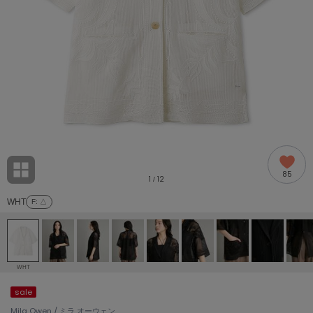
adidas
アディダス
(1978)
adidas by Stella McCartney
アディダス バイ ステラマッカートニー
887)
ALLISON BROWN
アリソンブラウン
97)
amabro
アマブロ
リー (645)
Ame no chi Hare
85
アメノチハレ
1
12
/
ョン雑貨 (850)
WHT
F
: △
AMOMMA
アモマ
/ランジェリー (127)
ánuans
ェア (119)
アニュアンス
WHT
ànuke
sale
 (124)
アンヌーク
Mila Owen / ミラ オーウェン