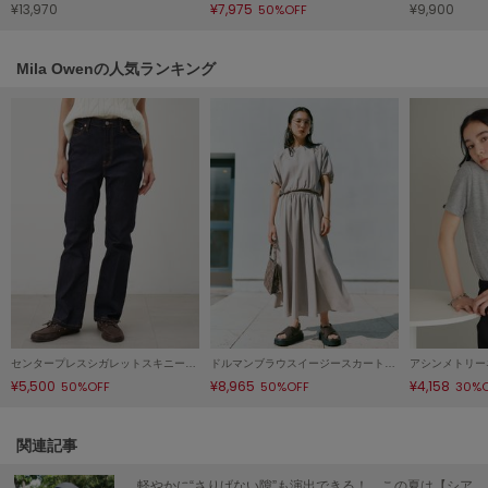
¥13,970
¥7,975
¥9,900
50%OFF
LILY BROWN
リリーブラウン
Mila Owenの人気ランキング
LILY BROWN Lingerie
リリーブラウンランジェリー
LITTLE UNION TOKYO
リトルユニオン トウキョウ
made of Organics
メイドオブオーガニクス
MICHU COQUETTE
ミチュ コケット
センタープレスシガレットスキニーデニムパンツ
ドルマンブラウスイージースカートＳＥＴＵＰ
アシンメトリー
MIESROHE
¥5,500
¥8,965
¥4,158
50%OFF
50%OFF
30%
ミースロエ
miies miim
関連記事
ミーエスミーム
軽やかに“さりげない隙”も演出できる！ この夏は【シア