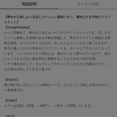
商品説明
サイズ／詳細
célon
セロン
【華やかな刺しゅうを涼しげメッシュ素材にオン。着映えする半袖ライトジ
ャケット】
Clarks Premium
【Design/Styling】
クラークス
さっと羽織れて、軽やかに装えるハーフスリーブジャケットです。涼しげな
メッシュ素材に立体感のある大柄を刺繍した、華やかでクラフト感溢れる素
CODE A
材を使用。オーバーサイズなので、ゆったりとストレスなく着こなせます。
コードエー
後ろに施したかなり深めのベンツスリットも、モードなアクセントになって
います。ベンツのウェスト部分には、裏ボタンを１個つけているので、気分
COLE HAAN
によってさりげない開き具合に調整することもできる２WAY仕様。
コール ハーン
シアー感を生かして、タンクトップやキャミワンピなどに羽織るだけで、こ
なれ感を演出してくれる１枚です。
CONVERSE
コンバース
【Fabric】
透け感が涼しげなメッシュ素材がベース。さらりとして肌にも張り付きにく
い素材感です。
DANSKIN
ダンスキン
【Color】
カラーは2色をご用意。＜WHT＞、＜BLK＞で展開しています。
【本体】