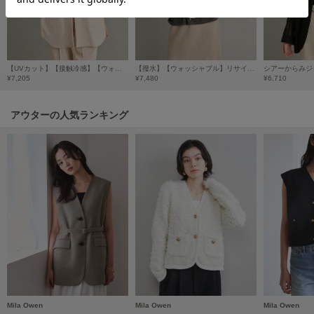
HUNTER
ハンター
HOKA ONEONE
ホカ オネオネ
【UVカット】【接触冷感】【ウォッシャブル】ハーフスリーブライトジャケット
【撥水】【ウォッシャブル】リサイクルナイロントラックジャケット
シアーからみジ
¥7,205
¥7,480
¥6,710
KEEN
アウターの人気ランキング
キーン
LAATO
ラート
le
ル
le coq sportif
ルコックスポルティフ
LeSportsac
レスポートサック
Mila Owen
Mila Owen
Mila Owen