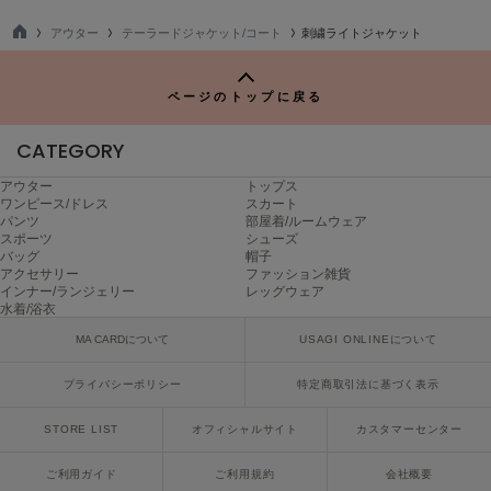
poláura
ポローラ
アウター
テーラードジャケット/コート
刺繍ライトジャケット
TO
P
PUMA
プーマ
ページのトップに戻る
CATEGORY
Reebok
アウター
トップス
リーボック
ワンピース/ドレス
スカート
パンツ
部屋着/ルームウェア
スポーツ
シューズ
バッグ
帽子
アクセサリー
ファッション雑貨
SALOMON
インナー/ランジェリー
レッグウェア
サロモン
水着/浴衣
sanrio house
MA CARDについて
USAGI ONLINEについて
サンリオハウス
プライバシーポリシー
特定商取引法に基づく表示
SESAME STREET MARKET
セサミストリートマーケット
STORE LIST
オフィシャルサイト
カスタマーセンター
SHAKA
ご利用ガイド
ご利用規約
会社概要
シャカ