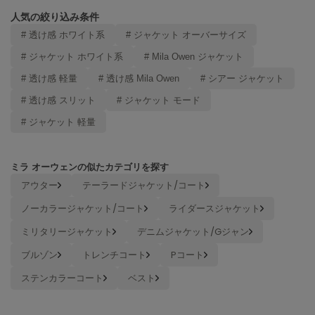
ヌル
人気の絞り込み条件
# 透け感 ホワイト系
# ジャケット オーバーサイズ
# ジャケット ホワイト系
# Mila Owen ジャケット
On
オン
# 透け感 軽量
# 透け感 Mila Owen
# シアー ジャケット
# 透け感 スリット
# ジャケット モード
Onitsuka Tiger
オニツカ タイガー
# ジャケット 軽量
ORGUE
オルグ
ミラ オーウェンの似たカテゴリを探す
ORR
アウター
テーラードジャケット/コート
オル
ノーカラージャケット/コート
ライダースジャケット
ミリタリージャケット
デニムジャケット/Gジャン
PATRICK
ブルゾン
トレンチコート
Pコート
パトリック
ステンカラーコート
ベスト
Philly chocolate
フィリーチョコレート