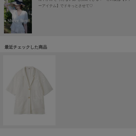
Mila Owen
ーアイテム】でドキっとさせて♡
ミラオーウェン
MOIGE
モワージュ
MUCHA
ミュシャ
最近チェックした商品
NEW Balance
ニューバランス
nezu
ネズ
NIKE
ナイキ
NOWNS
ナウンス
null.