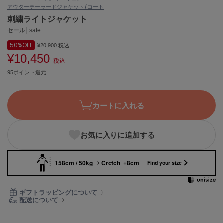
アウター
テーラードジャケット/コート
ASICS
アシックス
刺繍ライトジャケット
セール│sale
50%
OFF
¥20,900
税込
¥10,450
Ballelite
税込
バレリット
95ポイント還元
BANDOLIER
バンドリヤー
カートに入れる
Barbour
バブアー
お気に入りに追加する
Beyond Closet
ビヨンドクローゼット
158cm / 50kg
Crotch +8cm
Find your size
Calvin Klein
ギフトラッピングについて
カルバン・クライン
配送について
CELFORD
セルフォード