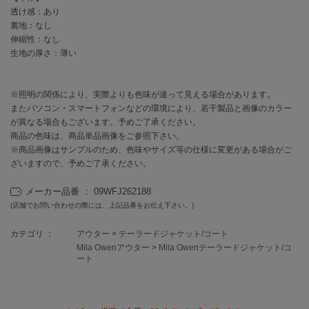
EIMY ISTOIRE
透け感：あり
エイミー イストワール
裏地：なし
伸縮性：なし
emmi
エミ
生地の厚さ：薄い
emmi atelier
エミ アトリエ
※照明の関係により、実際よりも色味が違って見える場合があります。
またパソコン・スマートフォンなどの環境により、若干製品と画像のカラー
emmi yoga
が異なる場合もございます。予めご了承ください。
エミヨガ
商品の色味は、商品単品画像をご参照下さい。
※商品画像はサンプルのため、色味やサイズ等の仕様に変更がある場合がご
ETRÉ TOKYO
ざいますので、予めご了承ください。
エトレトウキョウ
メーカー品番 ： 09WFJ262188
ey
(店舗でお問い合わせの際には、上記品番をお伝え下さい。)
アイ
カテゴリ ：
アウター
>
テーラードジャケット/コート
Mila Owenアウター
>
Mila Owenテーラードジャケット/コ
ート
FILA
フィラ
FRAY I.D