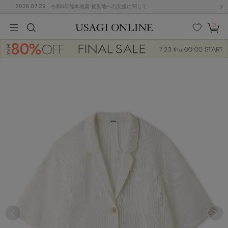
2026.07.29
令和8年熊本地震 被災地への支援に関して
0
MEN
MEN
KIDS
KIDS
BABY
BABY
BEAUTY
BEAUTY
LIFE STYLE
LIFE STYLE
検索
お気
カー
に入
ト
り
(674)
(2888)
B
C
D
E
F
G
I
J
K
L
M
N
ス/ドレス (1134)
P
Q
R
S
T
U
(543)
その
W
X
Y
Z
他
847)
ルームウェア (534)
ACYM
アシーム
(121)