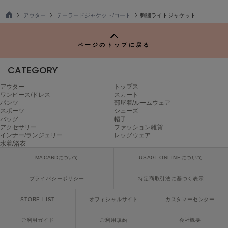
poláura
ポローラ
アウター
テーラードジャケット/コート
刺繍ライトジャケット
TO
P
PUMA
プーマ
ページのトップに戻る
CATEGORY
Reebok
アウター
トップス
リーボック
ワンピース/ドレス
スカート
パンツ
部屋着/ルームウェア
スポーツ
シューズ
バッグ
帽子
アクセサリー
ファッション雑貨
SALOMON
インナー/ランジェリー
レッグウェア
サロモン
水着/浴衣
sanrio house
MA CARDについて
USAGI ONLINEについて
サンリオハウス
プライバシーポリシー
特定商取引法に基づく表示
SESAME STREET MARKET
セサミストリートマーケット
STORE LIST
オフィシャルサイト
カスタマーセンター
SHAKA
ご利用ガイド
ご利用規約
会社概要
シャカ