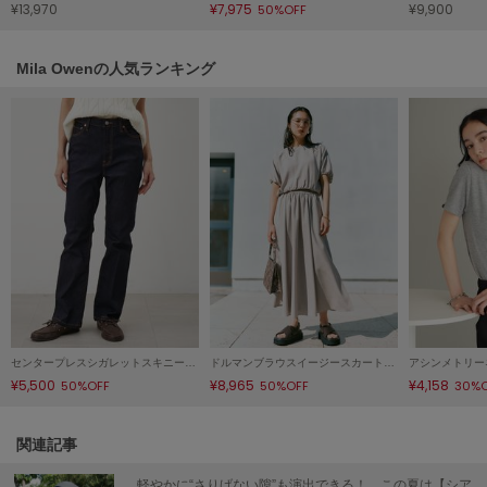
¥13,970
¥7,975
¥9,900
50%OFF
LILY BROWN
リリーブラウン
Mila Owenの人気ランキング
LILY BROWN Lingerie
リリーブラウンランジェリー
LITTLE UNION TOKYO
リトルユニオン トウキョウ
made of Organics
メイドオブオーガニクス
MICHU COQUETTE
ミチュ コケット
センタープレスシガレットスキニーデニムパンツ
ドルマンブラウスイージースカートＳＥＴＵＰ
アシンメトリー
MIESROHE
¥5,500
¥8,965
¥4,158
50%OFF
50%OFF
30%
ミースロエ
miies miim
関連記事
ミーエスミーム
軽やかに“さりげない隙”も演出できる！ この夏は【シア