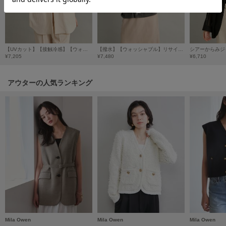
HUNTER
ハンター
HOKA ONEONE
ホカ オネオネ
【UVカット】【接触冷感】【ウォッシャブル】ハーフスリーブライトジャケット
【撥水】【ウォッシャブル】リサイクルナイロントラックジャケット
シアーからみジ
¥7,205
¥7,480
¥6,710
KEEN
アウターの人気ランキング
キーン
LAATO
ラート
le
ル
le coq sportif
ルコックスポルティフ
LeSportsac
レスポートサック
Mila Owen
Mila Owen
Mila Owen