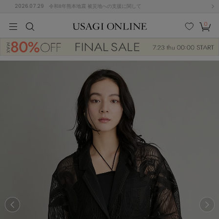
2026.07.29
令和8年熊本地震 被災地への支援に関して
0
MEN
MEN
KIDS
KIDS
BABY
BABY
BEAUTY
BEAUTY
LIFE STYLE
LIFE STYLE
検索
お気
カー
に入
ト
り
(674)
(2888)
B
C
D
E
F
G
I
J
K
L
M
N
ス/ドレス (1134)
P
Q
R
S
T
U
(543)
その
W
X
Y
Z
他
847)
ルームウェア (534)
ACYM
アシーム
(121)