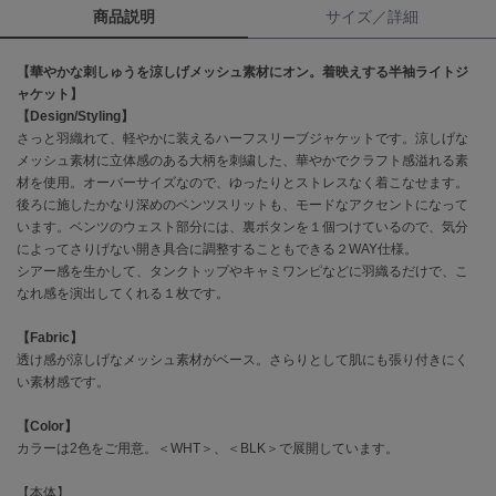
商品説明
サイズ／詳細
célon
セロン
【華やかな刺しゅうを涼しげメッシュ素材にオン。着映えする半袖ライトジ
ャケット】
Clarks Premium
【Design/Styling】
クラークス
さっと羽織れて、軽やかに装えるハーフスリーブジャケットです。涼しげな
メッシュ素材に立体感のある大柄を刺繍した、華やかでクラフト感溢れる素
CODE A
材を使用。オーバーサイズなので、ゆったりとストレスなく着こなせます。
コードエー
後ろに施したかなり深めのベンツスリットも、モードなアクセントになって
います。ベンツのウェスト部分には、裏ボタンを１個つけているので、気分
COLE HAAN
によってさりげない開き具合に調整することもできる２WAY仕様。
コール ハーン
シアー感を生かして、タンクトップやキャミワンピなどに羽織るだけで、こ
なれ感を演出してくれる１枚です。
CONVERSE
コンバース
【Fabric】
透け感が涼しげなメッシュ素材がベース。さらりとして肌にも張り付きにく
い素材感です。
DANSKIN
ダンスキン
【Color】
カラーは2色をご用意。＜WHT＞、＜BLK＞で展開しています。
【本体】