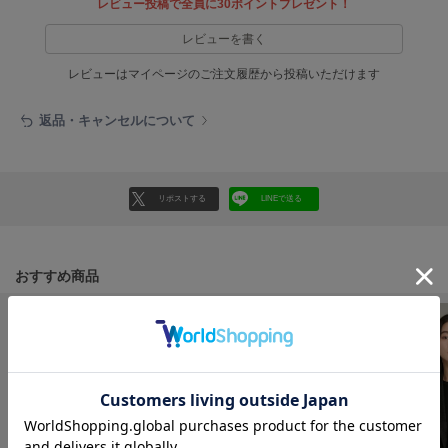
フレイアイディー
レビュー投稿で全員に30ポイントプレゼント！
レビューを書く
FURFUR
ファーファー
レビューはマイページのご注文履歴から投稿いただけます
返品・キャンセルについて
gelato pique
ジェラート ピケ
GELATO PIQUE CAT&DOG
リポストする
LINEで送る
ジェラート ピケ キャットアンドドッグ
gelato pique Sleep
ジェラート ピケ スリープ
おすすめ商品
GRAMICCI
グラミチ
Henon.
へノン