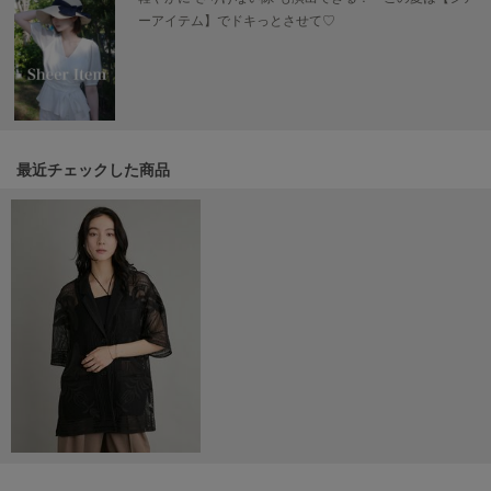
Mila Owen
ーアイテム】でドキっとさせて♡
ミラオーウェン
MOIGE
モワージュ
MUCHA
ミュシャ
最近チェックした商品
NEW Balance
ニューバランス
nezu
ネズ
NIKE
ナイキ
NOWNS
ナウンス
null.