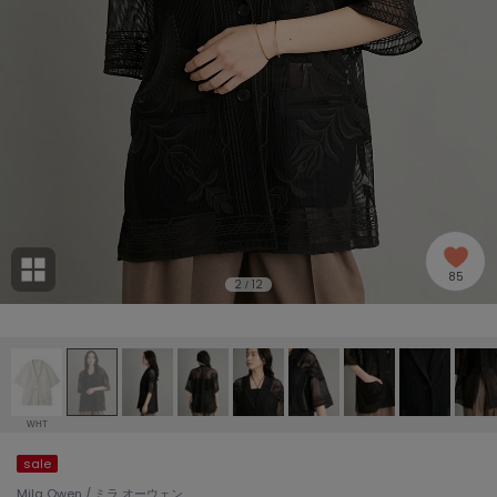
adidas
アディダス
(1978)
adidas by Stella McCartney
アディダス バイ ステラマッカートニー
887)
ALLISON BROWN
アリソンブラウン
97)
amabro
アマブロ
リー (645)
Ame no chi Hare
85
アメノチハレ
2
12
/
ョン雑貨 (850)
AMOMMA
アモマ
/ランジェリー (127)
ánuans
ェア (119)
アニュアンス
WHT
ànuke
sale
 (124)
アンヌーク
Mila Owen / ミラ オーウェン