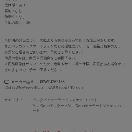
EIMY ISTOIRE
透け感：あり
エイミー イストワール
裏地：なし
伸縮性：なし
emmi
エミ
生地の厚さ：薄い
emmi atelier
エミ アトリエ
※照明の関係により、実際よりも色味が違って見える場合があります。
またパソコン・スマートフォンなどの環境により、若干製品と画像のカラー
emmi yoga
が異なる場合もございます。予めご了承ください。
エミヨガ
商品の色味は、商品単品画像をご参照下さい。
※商品画像はサンプルのため、色味やサイズ等の仕様に変更がある場合がご
ETRÉ TOKYO
ざいますので、予めご了承ください。
エトレトウキョウ
メーカー品番 ： 09WFJ262188
ey
(店舗でお問い合わせの際には、上記品番をお伝え下さい。)
アイ
カテゴリ ：
アウター
>
テーラードジャケット/コート
Mila Owenアウター
>
Mila Owenテーラードジャケット/コ
ート
FILA
フィラ
FRAY I.D