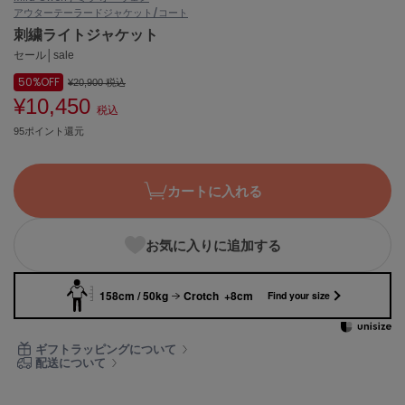
アウター
テーラードジャケット/コート
ASICS
アシックス
刺繍ライトジャケット
セール│sale
50%
OFF
¥20,900
税込
¥10,450
Ballelite
税込
バレリット
95ポイント還元
BANDOLIER
バンドリヤー
カートに入れる
Barbour
バブアー
お気に入りに追加する
Beyond Closet
ビヨンドクローゼット
158cm / 50kg
Crotch +8cm
Find your size
Calvin Klein
ギフトラッピングについて
カルバン・クライン
配送について
CELFORD
セルフォード