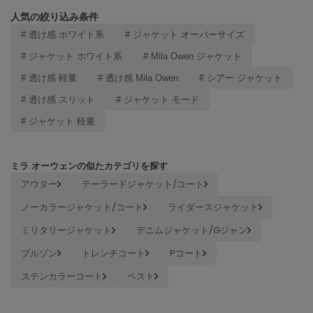
ヌル
人気の絞り込み条件
# 透け感 ホワイト系
# ジャケット オーバーサイズ
# ジャケット ホワイト系
# Mila Owen ジャケット
On
オン
# 透け感 軽量
# 透け感 Mila Owen
# シアー ジャケット
# 透け感 スリット
# ジャケット モード
Onitsuka Tiger
オニツカ タイガー
# ジャケット 軽量
ORGUE
オルグ
ミラ オーウェンの似たカテゴリを探す
ORR
アウター
テーラードジャケット/コート
オル
ノーカラージャケット/コート
ライダースジャケット
ミリタリージャケット
デニムジャケット/Gジャン
PATRICK
ブルゾン
トレンチコート
Pコート
パトリック
ステンカラーコート
ベスト
Philly chocolate
フィリーチョコレート