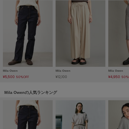
LILY BROWN
リリーブラウン
LILY BROWN Lingerie
リリーブラウンランジェリー
LITTLE UNION TOKYO
リトルユニオン トウキョウ
made of Organics
メイドオブオーガニクス
Mila Owen
Mila Owen
Mila Owen
¥5,500
¥12,100
¥4,950
50%OFF
50%
MICHU COQUETTE
ミチュ コケット
Mila Owenの人気ランキング
MIESROHE
ミースロエ
miies miim
ミーエスミーム