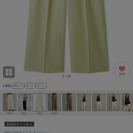
adidas
アディダス
(1991)
adidas by Stella McCartney
アディダス バイ ステラマッカートニー
885)
ALLISON BROWN
アリソンブラウン
06)
amabro
アマブロ
リー (633)
Ame no chi Hare
365
アメノチハレ
3
26
/
ョン雑貨 (856)
LIME
00
: 〇
0
: △
1
: 〇
AMOMMA
アモマ
/ランジェリー (127)
ánuans
ェア (121)
アニュアンス
WHT
BLK
LIME
MOC
ànuke
低身長サイズあり
 (124)
アンヌーク
Mila Owen / ミラ オーウェン