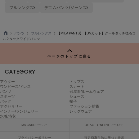
poláura
フルレングス
デニムパンツ/ジーンズ
ポローラ
PUMA
プーマ
パンツ
フルレングス
【MILA PANTS】【UVカット】クールタッチ後ろゴ
TO
ム２タックワイドパンツ
P
Reebok
リーボック
ページのトップに戻る
CATEGORY
SALOMON
アウター
トップス
サロモン
ワンピース/ドレス
スカート
パンツ
部屋着/ルームウェア
スポーツ
シューズ
sanrio house
サンリオハウス
バッグ
帽子
アクセサリー
ファッション雑貨
インナー/ランジェリー
レッグウェア
SESAME STREET MARKET
水着/浴衣
セサミストリートマーケット
MA CARDについて
USAGI ONLINEについて
SHAKA
シャカ
プライバシーポリシー
特定商取引法に基づく表示