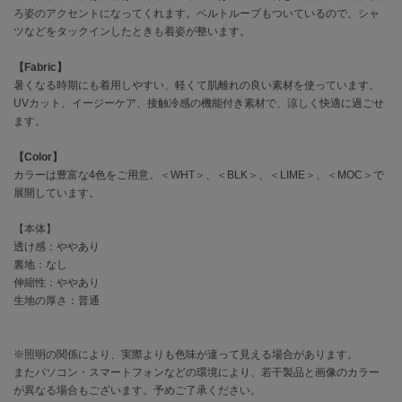
EIMY ISTOIRE
ろ姿のアクセントになってくれます。ベルトループもついているので、シャ
エイミー イストワール
ツなどをタックインしたときも着姿が整います。
emmi
エミ
【Fabric】
暑くなる時期にも着用しやすい、軽くて肌離れの良い素材を使っています。
UVカット、イージーケア、接触冷感の機能付き素材で、涼しく快適に過ごせ
emmi atelier
エミ アトリエ
ます。
emmi yoga
【Color】
エミヨガ
カラーは豊富な4色をご用意。＜WHT＞、＜BLK＞、＜LIME＞、＜MOC＞で
展開しています。
ETRÉ TOKYO
エトレトウキョウ
【本体】
透け感：ややあり
ey
裏地：なし
アイ
伸縮性：ややあり
生地の厚さ：普通
FILA
フィラ
※照明の関係により、実際よりも色味が違って見える場合があります。
またパソコン・スマートフォンなどの環境により、若干製品と画像のカラー
が異なる場合もございます。予めご了承ください。
FRAY I.D