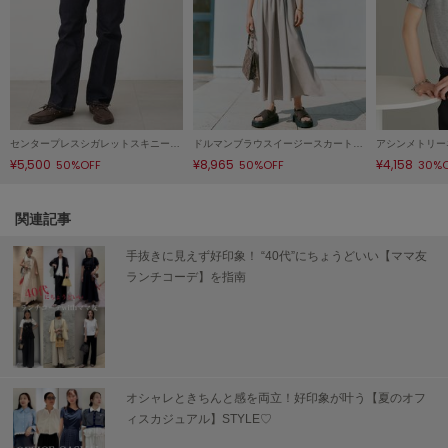
Mila Owen
ミラオーウェン
MOIGE
モワージュ
MUCHA
ミュシャ
センタープレスシガレットスキニーデニムパンツ
ドルマンブラウスイージースカートＳＥＴＵＰ
アシンメトリー
¥5,500
¥8,965
¥4,158
50%OFF
50%OFF
30%
NEW Balance
関連記事
ニューバランス
手抜きに見えず好印象！ “40代”にちょうどいい【ママ友
nezu
ランチコーデ】を指南
ネズ
NIKE
ナイキ
NOWNS
オシャレときちんと感を両立！好印象が叶う【夏のオフ
ナウンス
ィスカジュアル】STYLE♡
null.