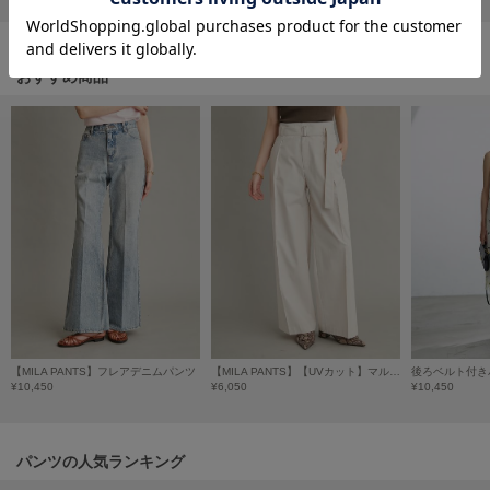
HUNTER
ハンター
HOKA ONEONE
おすすめ商品
ホカ オネオネ
KEEN
キーン
LAATO
ラート
le
ル
【MILA PANTS】フレアデニムパンツ
【MILA PANTS】【UVカット】マルチファンクションセミワイドタックパンツ
後ろベルト付き
¥10,450
¥6,050
¥10,450
le coq sportif
ルコックスポルティフ
LeSportsac
パンツの人気ランキング
レスポートサック