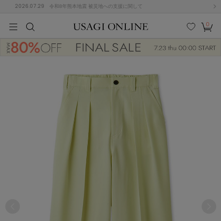
2026.07.29
令和8年熊本地震 被災地への支援に関して
0
MEN
MEN
KIDS
KIDS
BABY
BABY
BEAUTY
BEAUTY
LIFE STYLE
LIFE STYLE
検索
お気
カー
に入
ト
り
(677)
(3033)
B
C
D
E
F
G
I
J
K
L
M
N
ス/ドレス (1168)
P
Q
R
S
T
U
(567)
その
W
X
Y
Z
他
887)
ルームウェア (616)
ACYM
アシーム
(121)