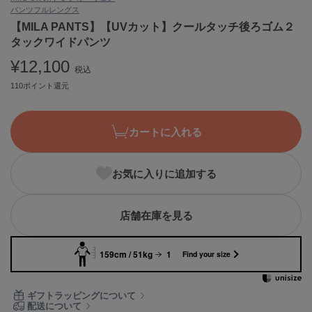
パンツ
フルレングス
ASICS
アシックス
【MILA PANTS】【UVカット】クールタッチ後ろゴム２
タックワイドパンツ
¥12,100
税込
Ballelite
110ポイント還元
バレリット
BANDOLIER
バンドリヤー
カートに入れる
Barbour
バブアー
お気に入りに追加する
Beyond Closet
ビヨンドクローゼット
店舗在庫を見る
159cm / 51kg
1
Find your size
Calvin Klein
カルバン・クライン
ギフトラッピングについて
CELFORD
配送について
セルフォード