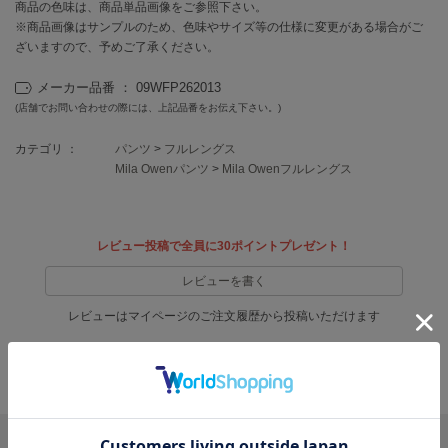
フレイアイディー
商品の色味は、商品単品画像をご参照下さい。
※商品画像はサンプルのため、色味やサイズ等の仕様に変更がある場合がご
FURFUR
ざいますので、予めご了承ください。
ファーファー
メーカー品番 ： 09WFP262013
(店舗でお問い合わせの際には、上記品番をお伝え下さい。)
gelato pique
カテゴリ ：
パンツ
>
フルレングス
ジェラート ピケ
Mila Owenパンツ
>
Mila Owenフルレングス
GELATO PIQUE CAT&DOG
ジェラート ピケ キャットアンドドッグ
レビュー投稿で全員に30ポイントプレゼント！
gelato pique Sleep
ジェラート ピケ スリープ
レビューを書く
GRAMICCI
レビューはマイページのご注文履歴から投稿いただけます
グラミチ
返品・キャンセルについて
Henon.
へノン
リポストする
LINEで送る