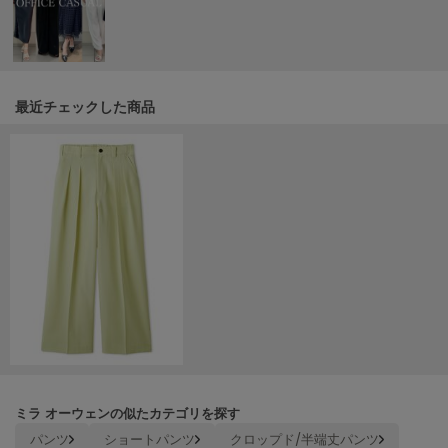
ヌル
On
オン
最近チェックした商品
Onitsuka Tiger
オニツカ タイガー
ORGUE
オルグ
ORR
オル
PATRICK
パトリック
Philly chocolate
ミラ オーウェンの似たカテゴリを探す
フィリーチョコレート
パンツ
ショートパンツ
クロップド/半端丈パンツ