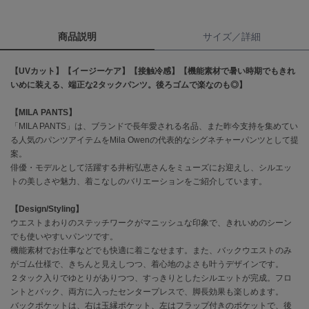
célon
商品説明
サイズ／詳細
セロン
Clarks Premium
【UVカット】【イージーケア】【接触冷感】【機能素材で暑い時期でもきれ
クラークス
いめに装える、端正な2タックパンツ。後ろゴムで楽なのも◎】
CODE A
【MILA PANTS】
コードエー
「MILA PANTS」は、ブランドで長年愛される名品、また昨今支持を集めてい
る人気のパンツアイテムをMila Owenの代表的なシグネチャーパンツとして提
COLE HAAN
案。
コール ハーン
俳優・モデルとして活躍する井桁弘恵さんをミューズにお迎えし、シルエッ
トの美しさや魅力、着こなしのバリエーションをご紹介しています。
CONVERSE
コンバース
【Design/Styling】
ウエストまわりのステッチワークがマニッシュな印象で、きれいめのシーン
でも使いやすいパンツです。
DANSKIN
機能素材でお仕事などでも快適に着こなせます。また、バックウエストのみ
ダンスキン
がゴム仕様で、きちんと見えしつつ、着心地のよさも叶うデザインです。
２タック入りでゆとりがありつつ、すっきりとしたシルエットが完成。フロ
ントとバック、両方に入ったセンタープレスで、脚長効果も楽しめます。
バックポケットは、右は玉縁ポケット、左はフラップ付きのポケットで、後