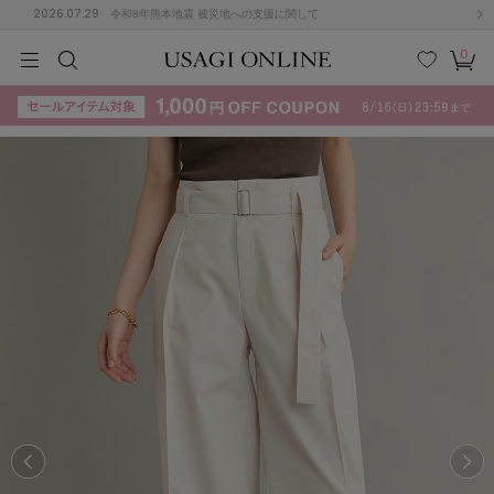
2026.07.29
令和8年熊本地震 被災地への支援に関して
0
MEN
MEN
KIDS
KIDS
BABY
BABY
BEAUTY
BEAUTY
LIFE STYLE
LIFE STYLE
検索
お気
カー
に入
ト
り
(715)
(3074)
B
C
D
E
F
G
I
J
K
L
M
N
ス/ドレス (1179)
P
Q
R
S
T
U
(570)
その
W
X
Y
Z
他
890)
ルームウェア (535)
ACYM
アシーム
(121)