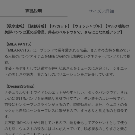
商品説明
サイズ／詳細
célon
セロン
【吸水速乾】【接触冷感】【UVカット】【ウォッシャブル】【マルチ機能の
Clarks Premium
美脚パンツは夏の必需品。共布のベルトつきで、さらにこなれ感アップ】
クラークス
【MILA PANTS】
CODE A
「MILA PANTS」は、ブランドで長年愛される名品、また昨今支持を集めてい
コードエー
る人気のパンツアイテムをMila Owenの代表的なシグネチャーパンツとして提
案。
COLE HAAN
コール ハーン
俳優・モデルとして活躍する井桁弘恵さんをミューズにお迎えし、シルエッ
トの美しさや魅力、着こなしのバリエーションをご紹介しています。
CONVERSE
コンバース
【Design/Styling】
ナチュラルなセミワイドシルエットが今年らしい、タックパンツです。きれ
いめに穿けるパンツを多機能な素材で仕立てた、使い勝手のよい一枚です。
前後にセンタープレスラインが入るので、脚長効果が。また、ウエストのタ
DANSKIN
ックから自然にセンタープレスに繋がるので、すっきりと見えるのも特長で
ダンスキン
す。
共布使用のベルトが付属しているので、端を垂らしてアクセントとして使う
のも◎。ウエストの後ろにはゴムが入っていて、脱ぎ履きのしやすさと楽さ
のカギになってくれています。