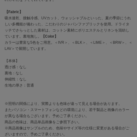
EIMY ISTOIRE
エイミー イストワール
【Fabric】
吸水速乾、接触冷感、UVカット、ウォッシャブルといった、夏の季節にうれ
emmi
エミ
しい多機能が備わった、こだわりのジャパンファブリックを使用。ドライタ
ッチでさらっとした素材は、コットン素材にポリエステルとリネンを混紡し
emmi atelier
ています。裏地無し。
【Color】
エミ アトリエ
カラーは豊富な5色をご用意。＜IVR＞、＜BLK＞、＜LIME＞、＜BRW＞、＜
LAV＞で展開しています。
emmi yoga
エミヨガ
【本体】
透け感：なし
ETRÉ TOKYO
裏地：なし
エトレトウキョウ
伸縮性：なし
生地の厚さ：普通
ey
アイ
※照明の関係により、実際よりも色味が違って見える場合があります。
またパソコン・スマートフォンなどの環境により、若干製品と画像のカラー
が異なる場合もございます。予めご了承ください。
FILA
フィラ
商品の色味は、商品単品画像をご参照下さい。
※商品画像はサンプルのため、色味やサイズ等の仕様に変更がある場合がご
FRAY I.D
ざいますので、予めご了承ください。