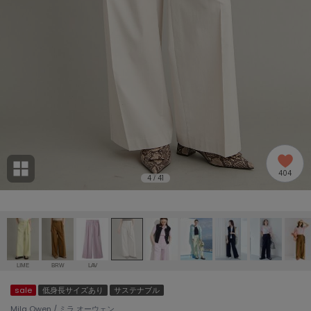
adidas
アディダス
(2009)
adidas by Stella McCartney
アディダス バイ ステラマッカートニー
916)
ALLISON BROWN
アリソンブラウン
07)
amabro
アマブロ
リー (664)
Ame no chi Hare
404
アメノチハレ
4
41
/
ョン雑貨 (865)
AMOMMA
アモマ
/ランジェリー (127)
ánuans
ェア (121)
アニュアンス
LIME
BRW
LAV
ànuke
sale
低身長サイズあり
サステナブル
 (124)
アンヌーク
Mila Owen / ミラ オーウェン