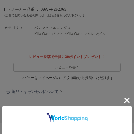
フレイアイディー
メーカー品番 ： 09WFP262063
FURFUR
(店舗でお問い合わせの際には、上記品番をお伝え下さい。)
ファーファー
カテゴリ ：
パンツ
>
フルレングス
Mila Owenパンツ
>
Mila Owenフルレングス
gelato pique
ジェラート ピケ
レビュー投稿で全員に30ポイントプレゼント！
GELATO PIQUE CAT&DOG
ジェラート ピケ キャットアンドドッグ
レビューを書く
gelato pique Sleep
レビューはマイページのご注文履歴から投稿いただけます
ジェラート ピケ スリープ
返品・キャンセルについて
GRAMICCI
グラミチ
リポストする
LINEで送る
Henon.
へノン