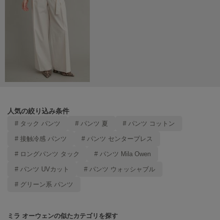
ヌル
On
オン
Onitsuka Tiger
オニツカ タイガー
ORGUE
オルグ
人気の絞り込み条件
# タック パンツ
# パンツ 夏
# パンツ コットン
ORR
オル
# 接触冷感 パンツ
# パンツ センタープレス
# ロングパンツ タック
# パンツ Mila Owen
# パンツ UVカット
# パンツ ウォッシャブル
PATRICK
パトリック
# グリーン系 パンツ
Philly chocolate
フィリーチョコレート
ミラ オーウェンの似たカテゴリを探す