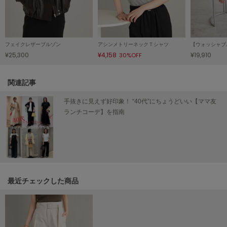
Mila Owen
ミラオーウェン
MOIGE
モワージュ
フェイクレザーブルゾン
アシンメトリーネックＴシャツ
¥25,300
¥4,158
¥19,910
30%OFF
MUCHA
ミュシャ
関連記事
手抜きに見えず好印象！ “40代”にちょうどいい【ママ友
NEW Balance
ランチコーデ】を指南
ニューバランス
nezu
ネズ
NIKE
ナイキ
最近チェックした商品
NOWNS
ナウンス
null.