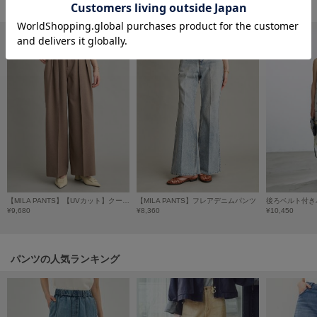
HUNTER
おすすめ商品
ハンター
HOKA ONEONE
ホカ オネオネ
KEEN
キーン
LAATO
ラート
【MILA PANTS】【UVカット】クールタッチ後ろゴム２タックワイドパンツ
【MILA PANTS】フレアデニムパンツ
後ろベルト付き
¥9,680
¥8,360
¥10,450
le
ル
le coq sportif
パンツの人気ランキング
ルコックスポルティフ
LeSportsac
レスポートサック