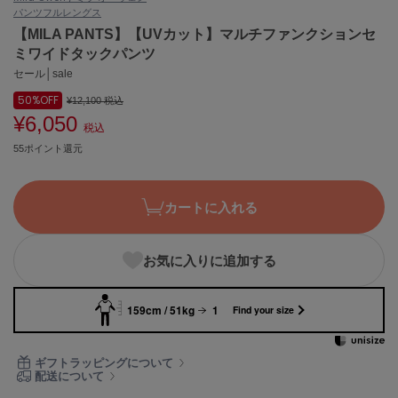
パンツ
フルレングス
ASICS
アシックス
【MILA PANTS】【UVカット】マルチファンクションセ
ミワイドタックパンツ
セール│sale
50%
OFF
Ballelite
¥12,100
税込
バレリット
¥6,050
税込
55ポイント還元
BANDOLIER
バンドリヤー
Barbour
カートに入れる
バブアー
Beyond Closet
お気に入りに追加する
ビヨンドクローゼット
159cm / 51kg
1
Find your size
Calvin Klein
カルバン・クライン
ギフトラッピングについて
配送について
CELFORD
セルフォード