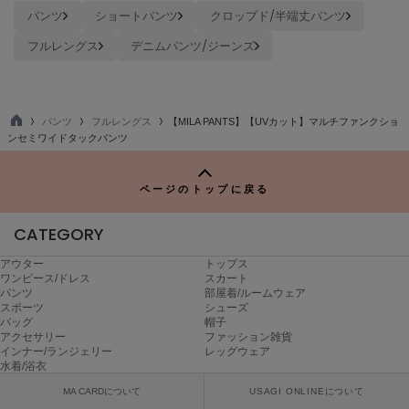
poláura
パンツ
ショートパンツ
クロップド/半端丈パンツ
ポローラ
フルレングス
デニムパンツ/ジーンズ
PUMA
プーマ
パンツ
フルレングス
【MILA PANTS】【UVカット】マルチファンクショ
TO
ンセミワイドタックパンツ
Reebok
P
リーボック
ページのトップに戻る
CATEGORY
SALOMON
サロモン
アウター
トップス
ワンピース/ドレス
スカート
sanrio house
パンツ
部屋着/ルームウェア
サンリオハウス
スポーツ
シューズ
バッグ
帽子
SESAME STREET MARKET
アクセサリー
ファッション雑貨
セサミストリートマーケット
インナー/ランジェリー
レッグウェア
水着/浴衣
SHAKA
MA CARDについて
USAGI ONLINEについて
シャカ