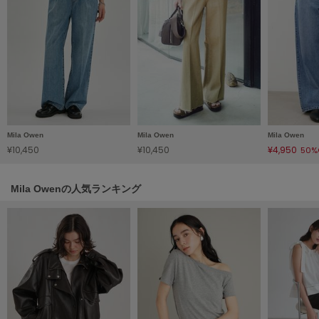
LILY BROWN
リリーブラウン
LILY BROWN Lingerie
リリーブラウンランジェリー
LITTLE UNION TOKYO
リトルユニオン トウキョウ
Mila Owen
Mila Owen
Mila Owen
¥10,450
¥10,450
¥4,950
50%
made of Organics
メイドオブオーガニクス
Mila Owenの人気ランキング
MICHU COQUETTE
ミチュ コケット
MIESROHE
ミースロエ
miies miim
ミーエスミーム