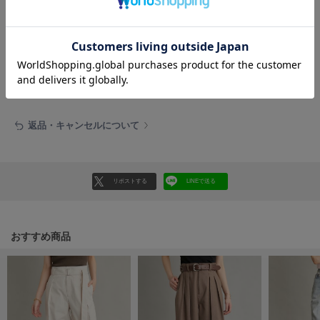
HUNTER
ハンター
レビュー投稿で全員に30ポイントプレゼント！
HOKA ONEONE
ホカ オネオネ
レビューを書く
レビューはマイページのご注文履歴から投稿いただけます
KEEN
キーン
返品・キャンセルについて
LAATO
リポストする
LINEで送る
ラート
le
ル
おすすめ商品
le coq sportif
ルコックスポルティフ
LeSportsac
レスポートサック