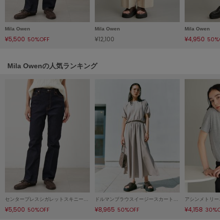
Mila Owen
ミラオーウェン
Mila Owen
Mila Owen
Mila Owen
MOIGE
¥5,500
¥12,100
¥4,950
50%OFF
50%
モワージュ
MUCHA
Mila Owenの人気ランキング
ミュシャ
NEW Balance
ニューバランス
nezu
ネズ
NIKE
ナイキ
NOWNS
ナウンス
センタープレスシガレットスキニーデニムパンツ
ドルマンブラウスイージースカートＳＥＴＵＰ
アシンメトリー
¥5,500
¥8,965
¥4,158
50%OFF
50%OFF
30%
null.