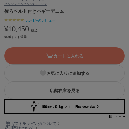
パンツ
デニムパンツ/ジーンズ
ASICS
アシックス
後ろベルト付きバギーデニム
5.0 (1件のレビュー)
¥10,450
税込
Ballelite
バレリット
95ポイント還元
BANDOLIER
バンドリヤー
カートに入れる
Barbour
バブアー
お気に入りに追加する
Beyond Closet
ビヨンドクローゼット
店舗在庫を見る
159cm / 51kg
1
Find your size
Calvin Klein
カルバン・クライン
ギフトラッピングについて
CELFORD
配送について
セルフォード