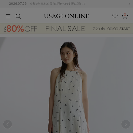
2026.07.29
令和8年熊本地震 被災地への支援に関して
0
MEN
MEN
KIDS
KIDS
BABY
BABY
BEAUTY
BEAUTY
LIFE STYLE
LIFE STYLE
検索
お気
カー
に入
ト
り
(674)
(2888)
B
C
D
E
F
G
I
J
K
L
M
N
ス/ドレス (1134)
P
Q
R
S
T
U
(543)
その
W
X
Y
Z
他
847)
ルームウェア (534)
ACYM
アシーム
(121)