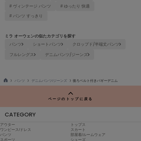
poláura
# ヴィンテージ パンツ
# ゆったり 快適
ポローラ
# パンツ すっきり
PUMA
プーマ
ミラ オーウェンの似たカテゴリを探す
パンツ
ショートパンツ
クロップド/半端丈パンツ
Reebok
フルレングス
デニムパンツ/ジーンズ
リーボック
SALOMON
パンツ
デニムパンツ/ジーンズ
後ろベルト付きバギーデニム
サロモン
TO
P
sanrio house
ページのトップに戻る
サンリオハウス
CATEGORY
SESAME STREET MARKET
セサミストリートマーケット
アウター
トップス
ワンピース/ドレス
スカート
SHAKA
パンツ
部屋着/ルームウェア
シャカ
スポーツ
シューズ