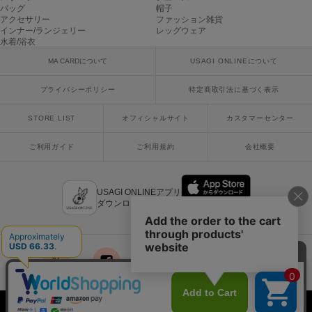
バッグ
帽子
アクセサリー
ファッション雑貨
Sneakers by emmi
インナー/ランジェリー
レッグウェア
スニーカーズ バイ エミ
水着/浴衣
MA CARDについて
USAGI ONLINEについて
Snow Peak
スノーピーク
プライバシーポリシー
特定商取引法に基づく表示
SNIDEL
スナイデル
STORE LIST
オフィシャルサイト
カスタマーセンター
SNIDEL HOME
ご利用ガイド
ご利用規約
会社概要
スナイデル ホーム
SOFER
ソフェル
USAGI ONLINEアプリ
ダウンロードはこちら
SOMEWHERE BUTTER.
サムウェアバター
SORIN
ソリン
x
facebook
instagram
LINE
mail
Stylevoice for xxx
Copyright © 2018 Usagi Online Co.,Ltd. All Rights Reserved.
スタイルヴォイスフォー