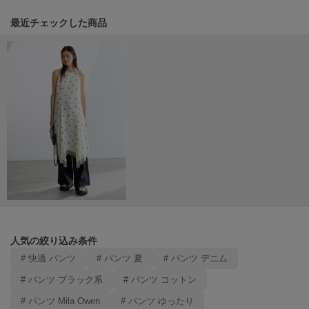
ヌル
関連記事
最近チェックした商品
On
オン
Onitsuka Tiger
オニツカ タイガー
ORGUE
オルグ
ORR
オル
人気の絞り込み条件
PATRICK
パトリック
# 快適 パンツ
# パンツ 夏
# パンツ デニム
# パンツ ブラック系
# パンツ コットン
Philly chocolate
フィリーチョコレート
# パンツ Mila Owen
# パンツ ゆったり