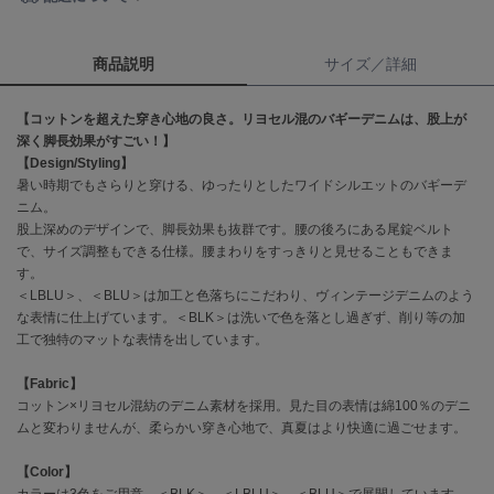
célon
セロン
商品説明
サイズ／詳細
Clarks Premium
【コットンを超えた穿き心地の良さ。リヨセル混のバギーデニムは、股上が
クラークス
深く脚長効果がすごい！】
【Design/Styling】
CODE A
暑い時期でもさらりと穿ける、ゆったりとしたワイドシルエットのバギーデ
コードエー
ニム。
股上深めのデザインで、脚長効果も抜群です。腰の後ろにある尾錠ベルト
COLE HAAN
コール ハーン
で、サイズ調整もできる仕様。腰まわりをすっきりと見せることもできま
す。
＜LBLU＞、＜BLU＞は加工と色落ちにこだわり、ヴィンテージデニムのよう
CONVERSE
コンバース
な表情に仕上げています。＜BLK＞は洗いで色を落とし過ぎず、削り等の加
工で独特のマットな表情を出しています。
【Fabric】
DANSKIN
コットン×リヨセル混紡のデニム素材を採用。見た目の表情は綿100％のデニ
ダンスキン
ムと変わりませんが、柔らかい穿き心地で、真夏はより快適に過ごせます。
【Color】
カラーは3色をご用意。＜BLK＞、＜LBLU＞、＜BLU＞で展開しています。