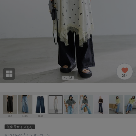
adidas
アディダス
(1978)
adidas by Stella McCartney
アディダス バイ ステラマッカートニー
887)
ALLISON BROWN
アリソンブラウン
97)
amabro
アマブロ
リー (645)
Ame no chi Hare
234
アメノチハレ
4
23
/
ョン雑貨 (850)
AMOMMA
アモマ
/ランジェリー (127)
ánuans
ェア (119)
アニュアンス
BLK
LBLU
BLU
ànuke
低身長サイズあり
 (124)
アンヌーク
Mila Owen / ミラ オーウェン