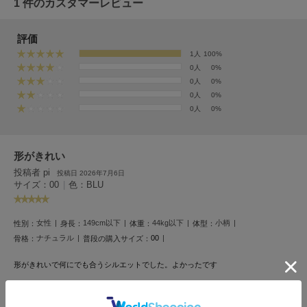
フレイアイディー
1 件のカスタマーレビュー
FURFUR
評価
ファーファー
1人
100%
0人
0%
0人
0%
gelato pique
0人
0%
ジェラート ピケ
0人
0%
GELATO PIQUE CAT&DOG
ジェラート ピケ キャットアンドドッグ
形がきれい
gelato pique Sleep
投稿者 pi
投稿日 2026年7月6日
ジェラート ピケ スリープ
サイズ：00
|
色：BLU
GRAMICCI
グラミチ
女性
149cm以下
44kg以下
小柄
性別：
身長：
体重：
体型：
ナチュラル
00
骨格：
普段の購入サイズ：
形がきれいで何にでも合うシルエットでした。よかったです
Henon.
へノン
参考になった