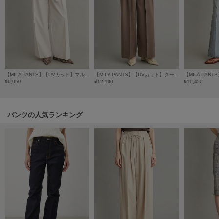
LILY BROWN
リリーブラウン
LILY BROWN Lingerie
リリーブラウンランジェリー
LITTLE UNION TOKYO
【MILA PANTS】【UVカット】マルチファンクションセミワイドタックパンツ
【MILA PANTS】【UVカット】クールタッチ後ろゴム２タックワイドパンツ
【MILA PA
リトルユニオン トウキョウ
¥6,050
¥12,100
¥10,450
made of Organics
パンツの人気ランキング
メイドオブオーガニクス
MICHU COQUETTE
ミチュ コケット
MIESROHE
ミースロエ
miies miim
ミーエスミーム