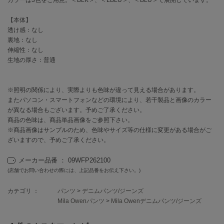
EIMY ISTOIRE
エイミー イストワール
【本体】
透け感：なし
emmi
エミ
裏地：なし
伸縮性：なし
emmi atelier
生地の厚さ：普通
エミ アトリエ
emmi yoga
※照明の関係により、実際よりも色味が違って見える場合があります。
エミヨガ
またパソコン・スマートフォンなどの環境により、若干製品と画像のカラー
が異なる場合もございます。予めご了承ください。
ETRÉ TOKYO
商品の色味は、商品単品画像をご参照下さい。
エトレトウキョウ
※商品画像はサンプルのため、色味やサイズ等の仕様に変更がある場合がご
ざいますので、予めご了承ください。
ey
アイ
メーカー品番 ： 09WFP262100
(店舗でお問い合わせの際には、上記品番をお伝え下さい。)
FILA
カテゴリ ：
パンツ
>
デニムパンツ/ジーンズ
フィラ
Mila Owenパンツ
>
Mila Owenデニムパンツ/ジーンズ
FRAY I.D