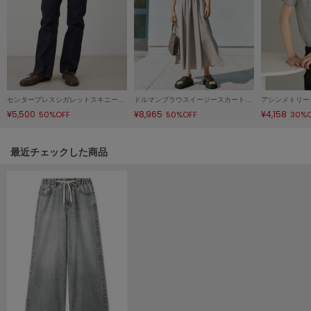
Mila Owen
ミラオーウェン
MOIGE
モワージュ
MUCHA
ミュシャ
センタープレスシガレットスキニーデニムパンツ
ドルマンブラウスイージースカートＳＥＴＵＰ
アシンメトリー
¥5,500
¥8,965
¥4,158
50%OFF
50%OFF
30%
NEW Balance
関連記事
最近チェックした商品
ニューバランス
nezu
ネズ
NIKE
ナイキ
NOWNS
ナウンス
null.