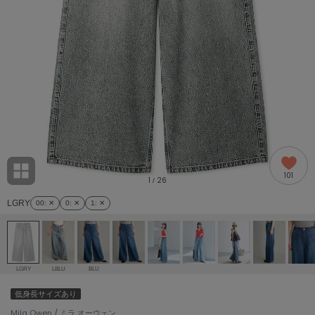
adidas
アディダス
(1978)
adidas by Stella McCartney
アディダス バイ ステラマッカートニー
862)
ALLISON BROWN
アリソンブラウン
97)
amabro
アマブロ
リー (632)
Ame no chi Hare
101
アメノチハレ
1
26
/
ョン雑貨 (849)
LGRY
00
: ✕
0
: ✕
1
: ✕
AMOMMA
アモマ
/ランジェリー (127)
ánuans
ェア (119)
アニュアンス
LGRY
LBLU
BLU
ànuke
低身長サイズあり
 (124)
アンヌーク
Mila Owen / ミラ オーウェン