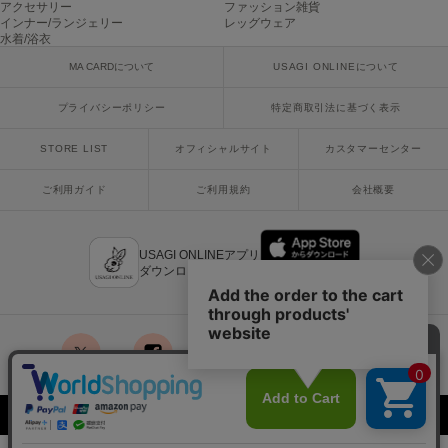
アクセサリー
ファッション雑貨
poláura
インナー/ランジェリー
レッグウェア
ポローラ
水着/浴衣
MA CARDについて
USAGI ONLINEについて
PUMA
プーマ
プライバシーポリシー
特定商取引法に基づく表示
STORE LIST
オフィシャルサイト
カスタマーセンター
Reebok
リーボック
ご利用ガイド
ご利用規約
会社概要
SALOMON
USAGI ONLINEアプリ
サロモン
ダウンロードはこちら
sanrio house
サンリオハウス
SESAME STREET MARKET
x
facebook
instagram
LINE
mail
セサミストリートマーケット
Copyright © 2018 Usagi Online Co.,Ltd. All Rights Reserved.
SHAKA
シャカ