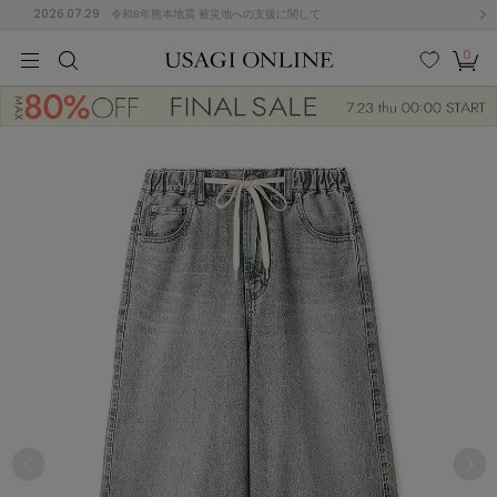
2026.07.29
令和8年熊本地震 被災地への支援に関して
0
MEN
MEN
KIDS
KIDS
BABY
BABY
BEAUTY
BEAUTY
LIFE STYLE
LIFE STYLE
検索
お気
カー
に入
ト
り
(646)
(2888)
B
C
D
E
F
G
I
J
K
L
M
N
ス/ドレス (1134)
P
Q
R
S
T
U
(543)
その
W
X
Y
Z
他
847)
ルームウェア (616)
ACYM
アシーム
(121)