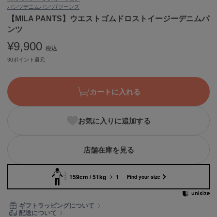
パンツ
デニムパンツ/ジーンズ
ASICS
アシックス
【MILA PANTS】ウエストゴムドロストイージーデニムパ
ンツ
¥9,900
税込
Ballelite
90ポイント還元
バレリット
BANDOLIER
バンドリヤー
カートに入れる
Barbour
バブアー
お気に入りに追加する
Beyond Closet
ビヨンドクローゼット
店舗在庫を見る
159cm / 51kg
1
Find your size
Calvin Klein
カルバン・クライン
ギフトラッピングについて
CELFORD
配送について
セルフォード