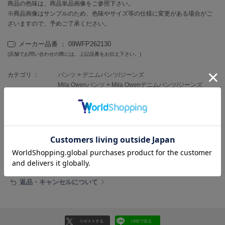
フレイアイディー
商品の色味は、商品単品画像をご参照下さい。
※商品画像はサンプルのため、色味やサイズ等の仕様に変更がある場合がご
FURFUR
ざいますので、予めご了承ください。
ファーファー
メーカー品番 ： 09WFP262130
(店舗でお問い合わせの際には、上記品番をお伝え下さい。)
gelato pique
カテゴリ ：
パンツ
>
デニムパンツ/ジーンズ
ジェラート ピケ
Mila Owenパンツ
>
Mila Owenデニムパンツ/ジーンズ
GELATO PIQUE CAT&DOG
ジェラート ピケ キャットアンドドッグ
レビュー投稿で全員に30ポイントプレゼント！
gelato pique Sleep
ジェラート ピケ スリープ
レビューを書く
GRAMICCI
レビューはマイページのご注文履歴から投稿いただけます
グラミチ
返品・キャンセルについて
Henon.
へノン
リポストする
LINEで送る