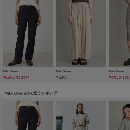
LILY BROWN
リリーブラウン
LILY BROWN Lingerie
リリーブラウンランジェリー
LITTLE UNION TOKYO
リトルユニオン トウキョウ
made of Organics
メイドオブオーガニクス
Mila Owen
Mila Owen
Mila Owen
¥5,500
¥12,100
¥4,950
50%OFF
50%
MICHU COQUETTE
ミチュ コケット
Mila Owenの人気ランキング
MIESROHE
ミースロエ
miies miim
ミーエスミーム