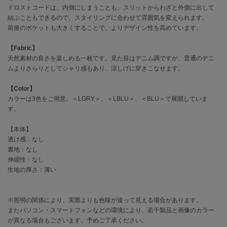
EIMY ISTOIRE
ドロストコードは、内側にしまうことも、スリットからわざと外側に出して
エイミー イストワール
結ぶこともできるので、スタイリングに合わせて雰囲気を変えられます。
前後のポケットも大きくすることで、よりデザイン性を高めています。
emmi
エミ
【Fabric】
天然素材の良さを楽しめる一枚です。見た目はデニム調ですが、普通のデニ
emmi atelier
エミ アトリエ
ムよりさらりとしてシャリ感もあり、涼しげに穿きこなせます。
emmi yoga
【Color】
エミヨガ
カラーは3色をご用意。＜LGRY＞、＜LBLU＞、＜BLU＞で展開していま
す。
ETRÉ TOKYO
エトレトウキョウ
【本体】
透け感：なし
ey
裏地：なし
アイ
伸縮性：なし
生地の厚さ：薄い
FILA
フィラ
※照明の関係により、実際よりも色味が違って見える場合があります。
またパソコン・スマートフォンなどの環境により、若干製品と画像のカラー
が異なる場合もございます。予めご了承ください。
FRAY I.D