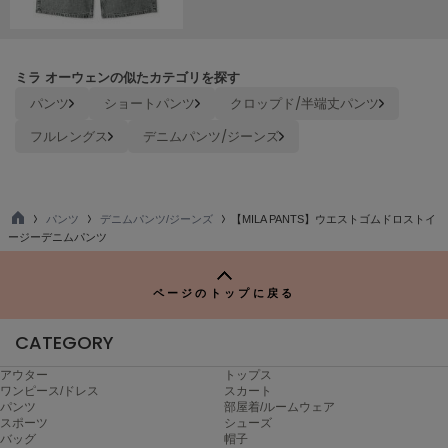
ヌル
ミラ オーウェンの似たカテゴリを探す
On
オン
パンツ
ショートパンツ
クロップド/半端丈パンツ
フルレングス
デニムパンツ/ジーンズ
Onitsuka Tiger
オニツカ タイガー
ORGUE
オルグ
パンツ
デニムパンツ/ジーンズ
【MILA PANTS】ウエストゴムドロストイ
TO
ージーデニムパンツ
P
ORR
オル
ページのトップに戻る
CATEGORY
PATRICK
パトリック
アウター
トップス
ワンピース/ドレス
スカート
Philly chocolate
パンツ
部屋着/ルームウェア
フィリーチョコレート
スポーツ
シューズ
バッグ
帽子