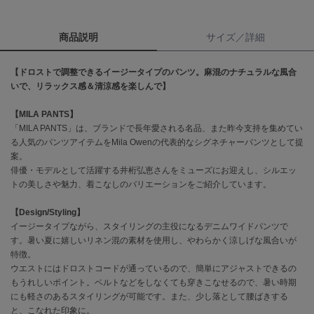
célon
商品説明
サイズ／詳細
セロン
Clarks Premium
【ドロストで調整できるイージータイプのパンツ。麻混のナチュラルな風合
クラークス
いで、リラックス感＆清涼感を楽しんで】
CODE A
【MILA PANTS】
コードエー
「MILA PANTS」は、ブランドで長年愛される名品、また昨今支持を集めてい
る人気のパンツアイテムをMila Owenの代表的なシグネチャーパンツとして提
COLE HAAN
案。
コール ハーン
俳優・モデルとして活躍する井桁弘恵さんをミューズにお迎えし、シルエッ
トの美しさや魅力、着こなしのバリエーションをご紹介しています。
CONVERSE
コンバース
【Design/Styling】
イージータイプながら、スタイリングの主役になるデニムワイドパンツで
す。暑い夏に嬉しいリネン混の素材を使用し、やわらかく涼しげな風合いが
DANSKIN
特徴。
ダンスキン
ウエストにはドロストコードが通っているので、簡単にアジャストできるの
もうれしいポイント。ベルトなどをしなくても穿きこなせるので、暑い時期
にも軽さのあるスタイリングが可能です。また、少し落として腰ばきする
と、こなれた印象に。