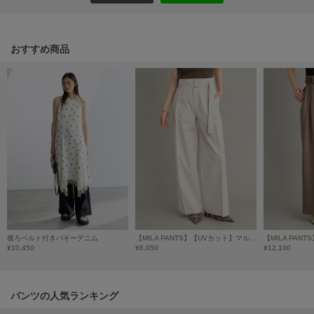
HUNTER
ハンター
HOKA ONEONE
おすすめ商品
ホカ オネオネ
KEEN
キーン
LAATO
ラート
le
ル
後ろベルト付きバギーデニム
【MILA PANTS】【UVカット】マルチファンクションセミワイドタックパンツ
¥10,450
¥6,050
¥12,100
le coq sportif
ルコックスポルティフ
LeSportsac
パンツの人気ランキング
レスポートサック