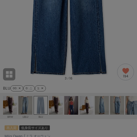
adidas
アディダス
(2005)
adidas by Stella McCartney
アディダス バイ ステラマッカートニー
916)
ALLISON BROWN
アリソンブラウン
07)
amabro
アマブロ
リー (664)
Ame no chi Hare
194
アメノチハレ
3
16
/
ョン雑貨 (865)
BLU
00
: ✕
0
: △
1
: ✕
AMOMMA
アモマ
/ランジェリー (127)
ánuans
ェア (121)
アニュアンス
BRW
LBLU
BLU
ànuke
再入荷
低身長サイズあり
 (124)
アンヌーク
Mila Owen / ミラ オーウェン