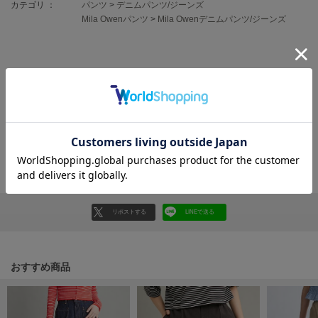
フレイアイディー
カテゴリ ：
パンツ
>
デニムパンツ/ジーンズ
Mila Owenパンツ
>
Mila Owenデニムパンツ/ジーンズ
FURFUR
ファーファー
レビュー投稿で全員に30ポイントプレゼント！
gelato pique
レビューを書く
ジェラート ピケ
レビューはマイページのご注文履歴から投稿いただけます
GELATO PIQUE CAT&DOG
ジェラート ピケ キャットアンドドッグ
返品・キャンセルについて
gelato pique Sleep
ジェラート ピケ スリープ
リポストする
LINEで送る
GRAMICCI
グラミチ
おすすめ商品
Henon.
へノン