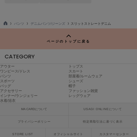
ヌル
パンツ
デニムパンツ/ジーンズ
スリットストレートデニム
On
TO
オン
P
ページのトップに戻る
Onitsuka Tiger
オニツカ タイガー
CATEGORY
ORGUE
オルグ
アウター
トップス
ワンピース/ドレス
スカート
パンツ
部屋着/ルームウェア
ORR
スポーツ
シューズ
オル
バッグ
帽子
アクセサリー
ファッション雑貨
インナー/ランジェリー
レッグウェア
水着/浴衣
PATRICK
MA CARDについて
USAGI ONLINEについて
パトリック
プライバシーポリシー
特定商取引法に基づく表示
Philly chocolate
フィリーチョコレート
STORE LIST
オフィシャルサイト
カスタマーセンター