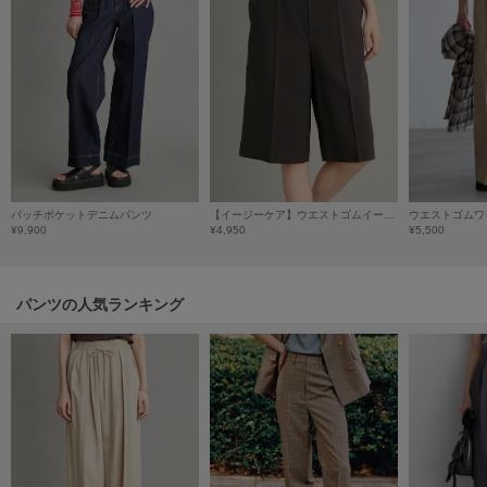
HUNTER
ハンター
HOKA ONEONE
ホカ オネオネ
KEEN
キーン
パッチポケットデニムパンツ
【イージーケア】ウエストゴムイージーハーフパンツ
¥9,900
¥4,950
¥5,500
LAATO
ラート
パンツの人気ランキング
le
ル
le coq sportif
ルコックスポルティフ
LeSportsac
レスポートサック