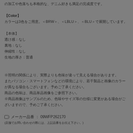
EIMY ISTOIRE
の加工や色落ちも本格的な、デニム好きも満足の完成度です。
エイミー イストワール
【Color】
emmi
カラーは3色をご用意。＜BRW＞、＜LBLU＞、＜BLU＞で展開しています。
エミ
【本体】
emmi atelier
エミ アトリエ
透け感：なし
裏地：なし
伸縮性：なし
emmi yoga
エミヨガ
生地の厚さ：普通
ETRÉ TOKYO
エトレトウキョウ
※照明の関係により、実際よりも色味が違って見える場合があります。
またパソコン・スマートフォンなどの環境により、若干製品と画像のカラー
ey
が異なる場合もございます。予めご了承ください。
アイ
商品の色味は、商品単品画像をご参照下さい。
※商品画像はサンプルのため、色味やサイズ等の仕様に変更がある場合がご
ざいますので、予めご了承ください。
FILA
メーカー品番 ： 09WFP262170
フィラ
(店舗でお問い合わせの際には、上記品番をお伝え下さい。)
FRAY I.D