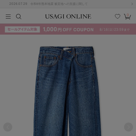
2026.07.29
令和8年熊本地震 被災地への支援に関して
0
MEN
MEN
KIDS
KIDS
BABY
BABY
BEAUTY
BEAUTY
LIFE STYLE
LIFE STYLE
検索
お気
カー
に入
ト
り
(715)
(3074)
B
C
D
E
F
G
I
J
K
L
M
N
ス/ドレス (1179)
P
Q
R
S
T
U
(570)
その
W
X
Y
Z
他
890)
ルームウェア (535)
ACYM
アシーム
(121)