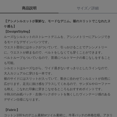
商品説明
サイズ／詳細
célon
セロン
【アシメシルエットが新鮮な、モードなデニム。裾のスリットでこなれたヌ
Clarks Premium
ケ感も】
クラークス
【Design/Styling】
ルーズなシルエットのストレートデニムを、アシンメトリーにアレンジでき
CODE A
るモードなデザインパンツです。
コードエー
ウエスト部分にはホックがついていて、引っかけることでアシンメトリー
に。ウエストが締まるので、ベルトをしなくても穿くことができます。
COLE HAAN
ベルトループもついているので、普通にベルトマークの着こなしをすること
コール ハーン
も可能。
シルエットはルーズながら、ワイド過ぎないすっきりとしたラインなので、
CONVERSE
大人カジュアルに穿ける一本です。
コンバース
裾のサイドにはスリットが入っていて、動きに合わせてシルエットが自然に
広がります。足元に抜け感をプラスしてくれるので、サンダルやローファー
も映え、こなれた印象に穿きこなせるところもおすすめポイントです。
DANSKIN
※BLUのみ紙パッチ・左側バックポケットを無くしたヴィンテージ感のある
ダンスキン
デザイン仕様になります。
【Fabric】
コットン100％のデニム素材orツイル素材に、牛革パッチの本格仕様。アタリ