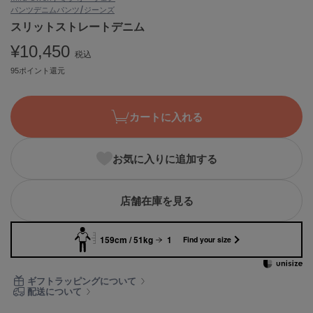
パンツ
デニムパンツ/ジーンズ
ASICS
アシックス
スリットストレートデニム
¥10,450
税込
95ポイント還元
Ballelite
バレリット
カートに入れる
BANDOLIER
バンドリヤー
お気に入りに追加する
Barbour
バブアー
Beyond Closet
店舗在庫を見る
ビヨンドクローゼット
159cm / 51kg
1
Find your size
Calvin Klein
カルバン・クライン
ギフトラッピングについて
配送について
CELFORD
セルフォード