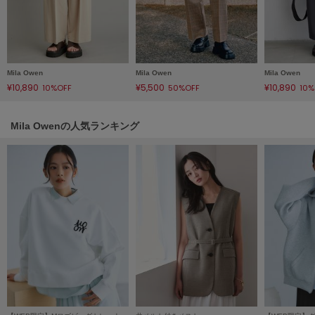
LILY BROWN
リリーブラウン
LILY BROWN Lingerie
リリーブラウンランジェリー
Mila Owen
Mila Owen
Mila Owen
¥10,890
¥5,500
¥10,890
10%OFF
50%OFF
10%
LITTLE UNION TOKYO
リトルユニオン トウキョウ
Mila Owenの人気ランキング
made of Organics
メイドオブオーガニクス
MICHU COQUETTE
ミチュ コケット
MIESROHE
ミースロエ
miies miim
ミーエスミーム