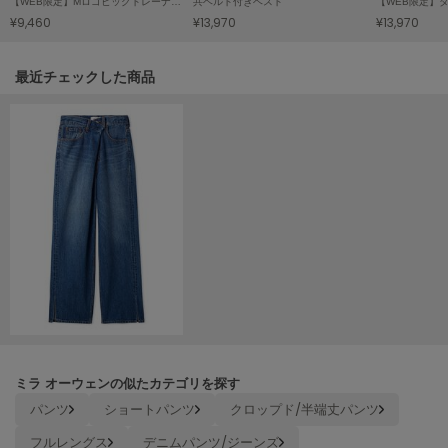
【WEB限定】Mロゴビッグトレーナー・スウェット
共ベルト付きベスト
【WEB限定】
Mila Owen
¥9,460
¥13,970
¥13,970
ミラオーウェン
MOIGE
関連記事
最近チェックした商品
モワージュ
MUCHA
ミュシャ
NEW Balance
ニューバランス
nezu
ネズ
NIKE
ナイキ
ミラ オーウェンの似たカテゴリを探す
NOWNS
ナウンス
パンツ
ショートパンツ
クロップド/半端丈パンツ
フルレングス
デニムパンツ/ジーンズ
null.