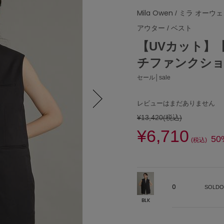
Mila Owen
/ ミラ オーウ
アウター
/
ベスト
【UVカット】
チファンクシ
セール│sale
レビューはまだありません
¥13,420
(税込)
Next
¥6,710
50
(税込)
0
SOLDO
BLK