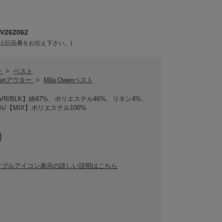
262062
上記品番をお伝え下さい。)
ー
>
ベスト
Owenアウター
>
Mila Owenベスト
IVR/BLK】綿47%、ポリエステル46%、リネン4%、
%/【MIX】ポリエステル100%
ナブルアイコン表示の詳しい説明はこちら