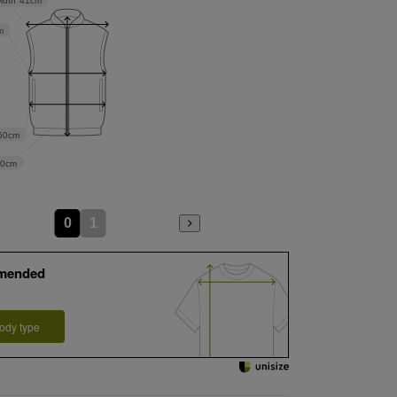
idth
41cm
m
50cm
70cm
0
1
mended
ody type