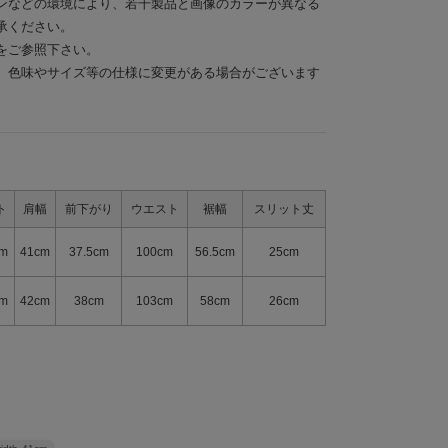
ンなどの環境により、若干製品と画像のカラーが異なる
承ください。
をご参照下さい。
、色味やサイズ等の仕様に変更がある場合がございます
ト
肩幅
前下がり
ウエスト
裾幅
スリット丈
cm
41cm
37.5cm
100cm
56.5cm
25cm
cm
42cm
38cm
103cm
58cm
26cm