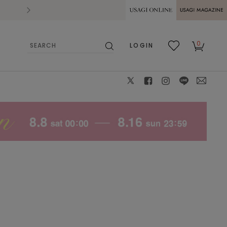
2026.07.28
熊本県熊本地方を震源とする地震の影響によ
USAGI ONLINE
USAGI
0
LOGIN
MAGAZINE
検
お気
カー
索
に入
ト
り
X
facebook
instagram
LINE
mail