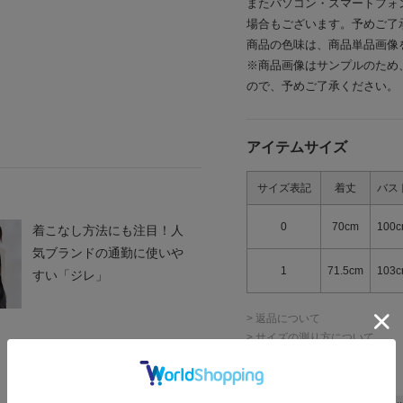
またパソコン・スマートフォ
場合もございます。予めご了
商品の色味は、商品単品画像
※商品画像はサンプルのため
ので、予めご了承ください。
アイテムサイズ
サイズ表記
着丈
バス
0
70cm
100
着こなし方法にも注目！人
気ブランドの通勤に使いや
1
71.5cm
103
すい「ジレ」
> 返品について
> サイズの測り方について