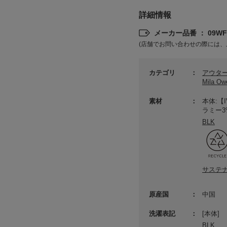
詳細情報
メーカー品番 ： 09WFV
(店舗でお問い合わせの際には、
カテゴリ
アウタ
Mila 
素材
本体:【
ラミー3
BLK
サステ
原産国
中国
洗濯表記
[本体]
BLK