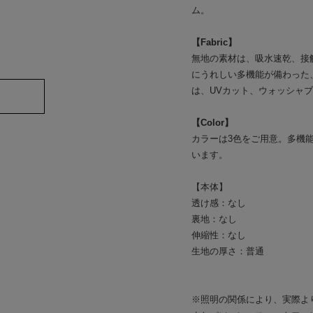
ム。
【Fabric】
無地の素材は、吸水速乾、接
にうれしい多機能が備わった
は、UVカット、ウォッシャ
【Color】
カラーは3色をご用意。多機能
います。
【本体】
透け感：なし
裏地：なし
伸縮性：なし
生地の厚さ：普通
※照明の関係により、実際よ