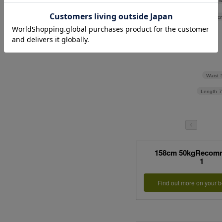
Shoulder w
Width
50c
Waist
Length
158cm 50kgRecom
1
Find out more on your b