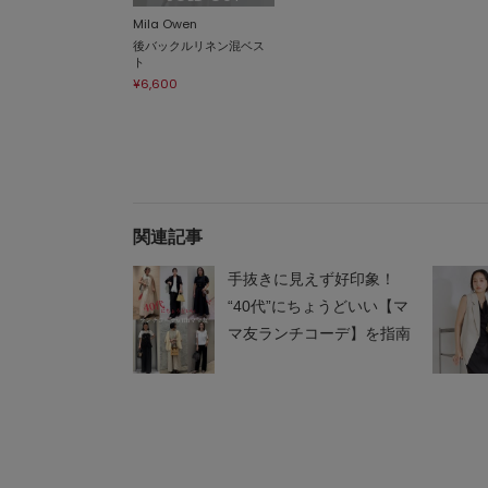
Mila Owen
後バックルリネン混ベス
ト
¥6,600
関連記事
手抜きに見えず好印象！
“40代”にちょうどいい【マ
マ友ランチコーデ】を指南