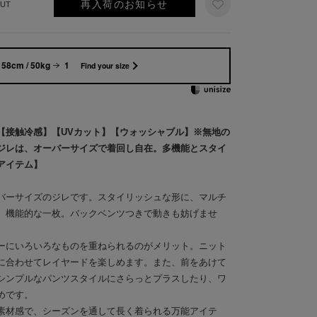
再入荷のお知らせ
UT
158cm / 50kg
1
Find your size
【接触冷感】【UVカット】【ウォッシャブル】※無地の
ジレは、オーバーサイズで着回し自在。多機能とスタイ
アイテム】
バーサイズのジレです。スタイリッシュな形に、マルチ
、機能的な一枚。バックベンツつきで動きも妨げませ
ーにいろいろなものを重ねられるのがメリット。ニット
に合わせてレイヤードを楽しめます。また、前をあけて
シンプルなパンツスタイルにさらっとプラスしたり、ワ
めです。
素材感で、シーズンを通して長く着られる万能アイテ