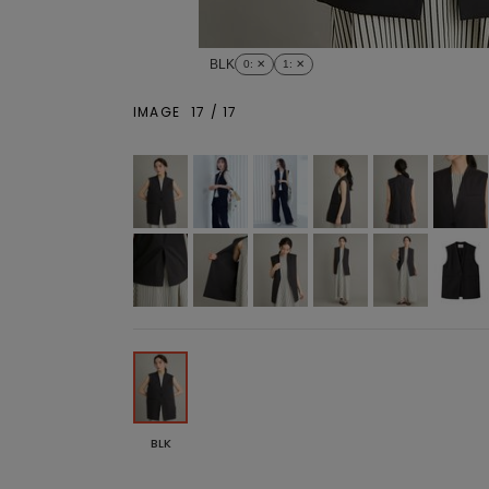
BLK
0
: ✕
1
: ✕
IMAGE
17
/
17
BLK