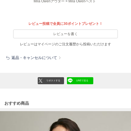
フレイアイディー
Mila Owenアウター
>
Mila Owenベスト
FURFUR
ファーファー
レビュー投稿で全員に30ポイントプレゼント！
レビューを書く
gelato pique
ジェラート ピケ
レビューはマイページのご注文履歴から投稿いただけます
GELATO PIQUE CAT&DOG
返品・キャンセルについて
ジェラート ピケ キャットアンドドッグ
gelato pique Sleep
ジェラート ピケ スリープ
リポストする
LINEで送る
GRAMICCI
グラミチ
おすすめ商品
Henon.
へノン