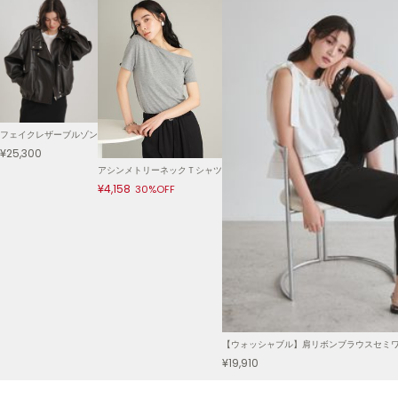
30%OFF
Mila Owen
ミラオーウェン
関連記事
MOIGE
モワージュ
着こなし方法にも注目！人気ブランドの通勤に使いやす
い「ジレ」
MUCHA
ミュシャ
NEW Balance
ニューバランス
最近チェックした商品
nezu
ネズ
NIKE
ナイキ
NOWNS
ナウンス
null.