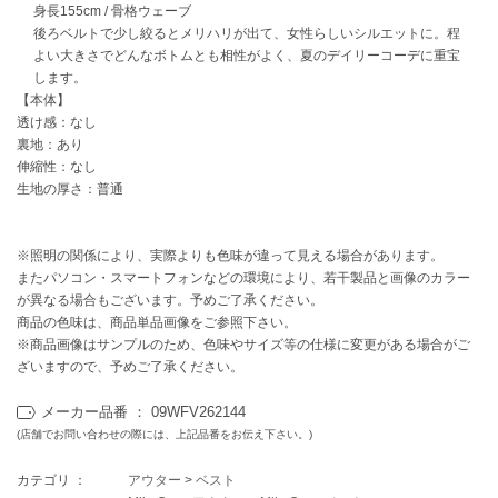
EIMY ISTOIRE
身長155cm / 骨格ウェーブ
エイミー イストワール
後ろベルトで少し絞るとメリハリが出て、女性らしいシルエットに。程
よい大きさでどんなボトムとも相性がよく、夏のデイリーコーデに重宝
emmi
します。
エミ
【本体】
透け感：なし
emmi atelier
裏地：あり
エミ アトリエ
伸縮性：なし
生地の厚さ：普通
emmi yoga
エミヨガ
※照明の関係により、実際よりも色味が違って見える場合があります。
ETRÉ TOKYO
エトレトウキョウ
またパソコン・スマートフォンなどの環境により、若干製品と画像のカラー
が異なる場合もございます。予めご了承ください。
ey
商品の色味は、商品単品画像をご参照下さい。
アイ
※商品画像はサンプルのため、色味やサイズ等の仕様に変更がある場合がご
ざいますので、予めご了承ください。
メーカー品番 ： 09WFV262144
FILA
(店舗でお問い合わせの際には、上記品番をお伝え下さい。)
フィラ
カテゴリ ：
アウター
>
ベスト
FRAY I.D