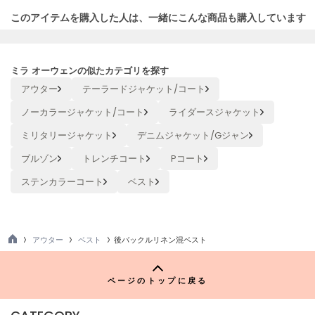
poláura
ポローラ
アウター
ベスト
後バックルリネン混ベスト
TO
PUMA
P
プーマ
ページのトップに戻る
CATEGORY
Reebok
リーボック
アウター
トップス
ワンピース/ドレス
スカート
パンツ
部屋着/ルームウェア
スポーツ
シューズ
バッグ
帽子
SALOMON
アクセサリー
ファッション雑貨
サロモン
インナー/ランジェリー
レッグウェア
水着/浴衣
sanrio house
MA CARDについて
USAGI ONLINEについて
サンリオハウス
プライバシーポリシー
特定商取引法に基づく表示
SESAME STREET MARKET
セサミストリートマーケット
STORE LIST
オフィシャルサイト
カスタマーセンター
SHAKA
シャカ
ご利用ガイド
ご利用規約
会社概要