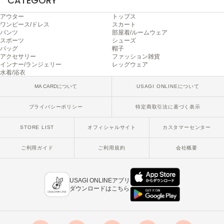
Sneakers by emmi
スニーカーズ バイ エミ
USAGI ONLINEアプリ
ダウンロードはこちら
Snow Peak
スノーピーク
SNIDEL
スナイデル
x
facebook
instagram
LINE
mail
SNIDEL HOME
スナイデル ホーム
Copyright © 2018 Usagi Online Co.,Ltd. All Rights Reserved.
SOFER
ソフェル
SOMEWHERE BUTTER.
サムウェアバター
SORIN
ソリン
Stylevoice for xxx
スタイルヴォイスフォー