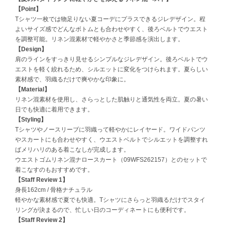
【Point】
Tシャツ一枚では物足りない夏コーデにプラスできるジレデザイン。程
célon
セロン
よいサイズ感でどんなボトムとも合わせやすく、後ろベルトでウエスト
を調整可能。リネン混素材で軽やかさと季節感を演出します。
【Design】
Clarks Premium
クラークス
肩のラインをすっきり見せるシンプルなジレデザイン。後ろベルトでウ
エストを軽く絞れるため、シルエットに変化をつけられます。夏らしい
CODE A
素材感で、羽織るだけで爽やかな印象に。
コードエー
【Material】
リネン混素材を使用し、さらっとした肌触りと通気性を両立。夏の暑い
COLE HAAN
日でも快適に着用できます。
コール ハーン
【Styling】
Tシャツやノースリーブに羽織って軽やかにレイヤード。ワイドパンツ
CONVERSE
やスカートにも合わせやすく、ウエストベルトでシルエットを調整すれ
コンバース
ばメリハリのある着こなしが完成します。
ウエストゴムリネン混ナロースカート（09WFS262157）とのセットで
着こなすのもおすすめです。
【Staff Review 1】
DANSKIN
ダンスキン
身長162cm / 骨格ナチュラル
軽やかな素材感で夏でも快適。Tシャツにさらっと羽織るだけでスタイ
リングが決まるので、忙しい日のコーディネートにも便利です。
【Staff Review 2】