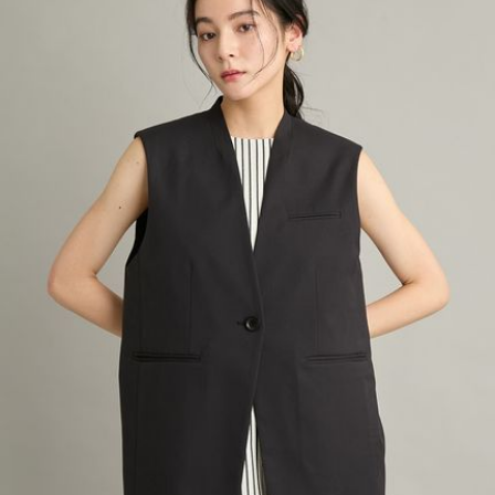
HUNTER
ハンター
HOKA ONEONE
ホカ オネオネ
KEEN
キーン
SOLD OUT
ウエストゴムリネン混ナロースカート
¥7,788
【UVカット】【吸水速乾】【接触冷感】マルチファンクションオーバーサイズジレ
¥6,710
LAATO
アウターの人気ランキング
ラート
le
ル
le coq sportif
ルコックスポルティフ
LeSportsac
レスポートサック