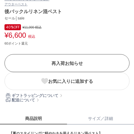
アウター
ベスト
ASICS
アシックス
後バックルリネン混ベスト
セール│sale
40%
OFF
¥11,000
税込
¥6,600
Ballelite
税込
バレリット
60ポイント還元
BANDOLIER
バンドリヤー
再入荷お知らせ
Barbour
バブアー
お気に入りに追加する
Beyond Closet
ビヨンドクローゼット
ギフトラッピングについて
配送について
Calvin Klein
カルバン・クライン
商品説明
サイズ／詳細
CELFORD
【夏のスタイリングに軽やかさを添えるリネン混ベスト】
セルフォード