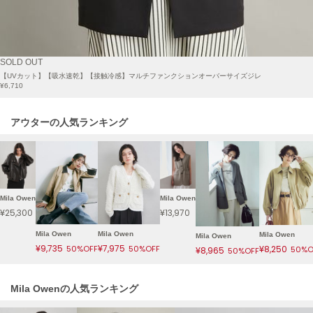
LILY BROWN
リリーブラウン
Mila Owen
Mila Owen
Mila Owen
LILY BROWN Lingerie
リリーブラウンランジェリー
¥25,300
¥9,735
¥7,975
50%OFF
50%
LITTLE UNION TOKYO
リトルユニオン トウキョウ
Mila Owenの人気ランキング
made of Organics
メイドオブオーガニクス
MICHU COQUETTE
ミチュ コケット
MIESROHE
ミースロエ
miies miim
ミーエスミーム
フェイクレザーブルゾン
アシンメトリーネックＴシャツ
¥25,300
¥4,158
¥19,910