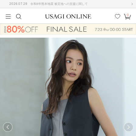
2026.07.29
令和8年熊本地震 被災地への支援に関して
0
MEN
MEN
KIDS
KIDS
BABY
BABY
BEAUTY
BEAUTY
LIFE STYLE
LIFE STYLE
検索
お気
カー
に入
ト
り
(675)
(2899)
B
C
D
E
F
G
I
J
K
L
M
N
ス/ドレス (1138)
P
Q
R
S
T
U
(545)
その
W
X
Y
Z
他
849)
ルームウェア (534)
ACYM
アシーム
(121)