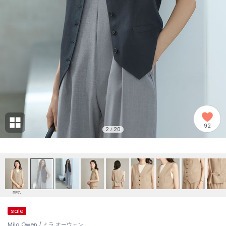
adidas
アディダス
(1994)
adidas by Stella McCartney
アディダス バイ ステラマッカートニー
889)
ALLISON BROWN
アリソンブラウン
98)
amabro
アマブロ
リー (649)
Ame no chi Hare
92
アメノチハレ
2
20
/
ョン雑貨 (853)
AMOMMA
アモマ
/ランジェリー (127)
ánuans
ェア (119)
アニュアンス
BEG
ànuke
sale
 (124)
アンヌーク
Mila Owen / ミラ オーウェン