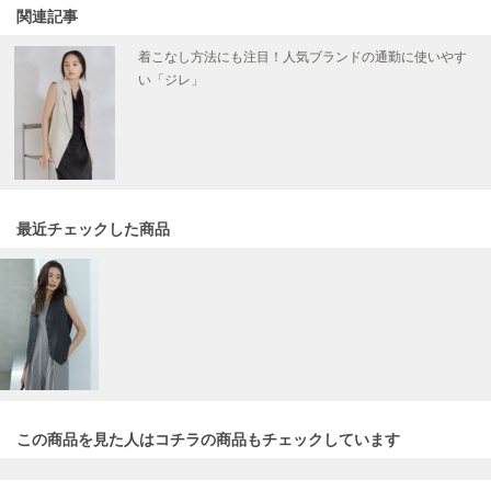
ヌル
On
オン
この商品を見た人はコチラの商品も
チェックしています
Onitsuka Tiger
オニツカ タイガー
このアイテムを購入した人は、
一緒にこんな商品も購入しています
ORGUE
オルグ
ミラ オーウェンの似たカテゴリを探す
ORR
オル
アウター
テーラードジャケット/コート
ノーカラージャケット/コート
ライダースジャケット
ミリタリージャケット
デニムジャケット/Gジャン
PATRICK
パトリック
ブルゾン
トレンチコート
Pコート
Philly chocolate
ステンカラーコート
ベスト
フィリーチョコレート