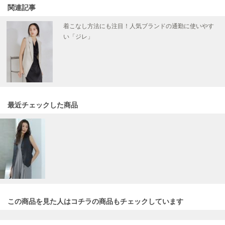
ヌル
関連記事
着こなし方法にも注目！人気ブランドの通勤に使いやす
い「ジレ」
On
オン
Onitsuka Tiger
オニツカ タイガー
ORGUE
最近チェックした商品
オルグ
ORR
オル
PATRICK
パトリック
この商品を見た人はコチラの商品も
チェックしています
Philly chocolate
フィリーチョコレート