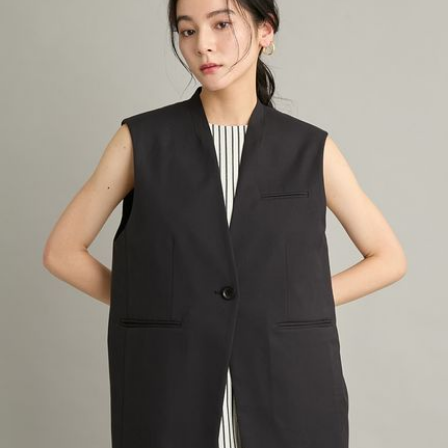
HUNTER
ハンター
HOKA ONEONE
ホカ オネオネ
KEEN
キーン
LAATO
ラート
le
ル
le coq sportif
ルコックスポルティフ
LeSportsac
レスポートサック