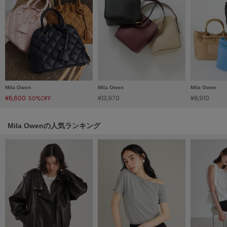
HUNTER
ハンター
HOKA ONEONE
ホカ オネオネ
KEEN
キーン
Mila Owen
Mila Owen
Mila Owen
¥6,600
¥13,970
¥8,910
50%OFF
LAATO
Mila Owenの人気ランキング
ラート
le
ル
le coq sportif
ルコックスポルティフ
LeSportsac
レスポートサック