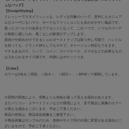
ュなバッグ】
【Design/Styling】
célon
セロン
ドレッシーでスタイリッシュな、レディな印象のバッグ。意外にもカジュア
ルなコーデにもハマリ、モードなファッションにも合わせやすい逸品です。
凝ったゴールドの金具もアクセントになって、これ一つで、いつものコーデ
Clarks Premium
クラークス
が新鮮に感じられ、着こなしの鮮度がアップします。
肩掛けや斜めがけできるショルダーストラップは取り外し可能で、ハンドル
CODE A
を持っても、クラッチ持ちしてもＯＫで、オケージョン対応もできます。
コードエー
マチもあるので、リップ、コイン、カードケース、スマホなどの必要なもの
は入れられるサイズ感です。内側にはポケットつき。
COLE HAAN
コール ハーン
【Color】
カラーは3色をご用意。＜BLK＞、＜BEG＞、＜BRW＞で展開しています。
CONVERSE
コンバース
※照明の関係により、実際よりも色味が違って見える場合があります。
またパソコン・スマートフォンなどの環境により、若干製品と画像のカラー
DANSKIN
ダンスキン
が異なる場合もございます。予めご了承ください。
商品の色味は、商品単品画像をご参照下さい。
※商品画像はサンプルのため、色味やサイズ等の仕様に変更がある場合がご
ざいますので、予めご了承ください。