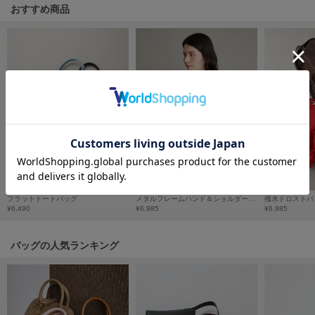
フレイアイディー
おすすめ商品
FURFUR
ファーファー
gelato pique
ジェラート ピケ
GELATO PIQUE CAT&DOG
ジェラート ピケ キャットアンドドッグ
gelato pique Sleep
ジェラート ピケ スリープ
フラットトートバッグ
メタルフレームハンド＆ショルダーバッグ
撥水ドロストバ
¥6,490
¥6,985
¥6,985
GRAMICCI
グラミチ
バッグの人気ランキング
Henon.
へノン