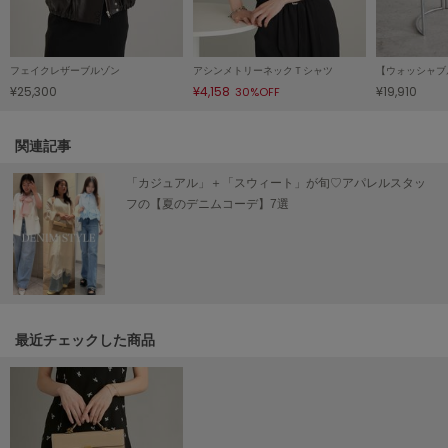
LILY BROWN
リリーブラウン
フェイクレザーブルゾン
アシンメトリーネックＴシャツ
LILY BROWN Lingerie
¥25,300
¥4,158
¥19,910
30%OFF
リリーブラウンランジェリー
LITTLE UNION TOKYO
関連記事
リトルユニオン トウキョウ
「カジュアル」＋「スウィート」が旬♡アパレルスタッ
フの【夏のデニムコーデ】7選
made of Organics
メイドオブオーガニクス
MICHU COQUETTE
ミチュ コケット
最近チェックした商品
MIESROHE
ミースロエ
miies miim
ミーエスミーム