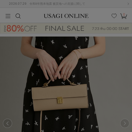
2026.07.29
令和8年熊本地震 被災地への支援に関して
0
MEN
MEN
KIDS
KIDS
BABY
BABY
BEAUTY
BEAUTY
LIFE STYLE
LIFE STYLE
検索
お気
カー
に入
ト
り
(684)
(2928)
B
C
D
E
F
G
I
J
K
L
M
N
ス/ドレス (1145)
P
Q
R
S
T
U
(546)
その
W
X
Y
Z
他
850)
ルームウェア (535)
ACYM
アシーム
(121)