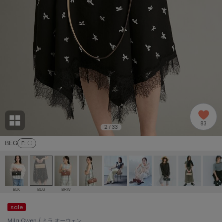
adidas
アディダス
(1996)
adidas by Stella McCartney
アディダス バイ ステラマッカートニー
893)
ALLISON BROWN
アリソンブラウン
98)
amabro
アマブロ
リー (663)
Ame no chi Hare
83
アメノチハレ
2
33
/
ョン雑貨 (858)
BEG
F
: 〇
AMOMMA
アモマ
/ランジェリー (127)
ánuans
ェア (119)
アニュアンス
BLK
BEG
BRW
ànuke
sale
 (124)
アンヌーク
Mila Owen / ミラ オーウェン