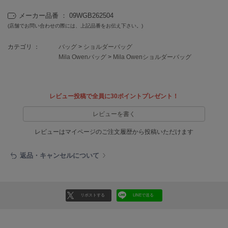
EIMY ISTOIRE
エイミー イストワール
メーカー品番 ： 09WGB262504
(店舗でお問い合わせの際には、上記品番をお伝え下さい。)
emmi
エミ
カテゴリ ：
バッグ
>
ショルダーバッグ
Mila Owenバッグ
>
Mila Owenショルダーバッグ
emmi atelier
エミ アトリエ
emmi yoga
エミヨガ
レビュー投稿で全員に30ポイントプレゼント！
レビューを書く
ETRÉ TOKYO
エトレトウキョウ
レビューはマイページのご注文履歴から投稿いただけます
ey
アイ
返品・キャンセルについて
FILA
リポストする
LINEで送る
フィラ
FRAY I.D