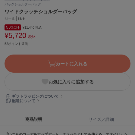
バッグ
ショルダーバッグ
ASICS
アシックス
ワイドクラッチショルダーバッグ
セール│sale
50%
OFF
¥11,440
税込
¥5,720
Ballelite
税込
バレリット
52ポイント還元
BANDOLIER
バンドリヤー
カートに入れる
Barbour
バブアー
お気に入りに追加する
Beyond Closet
ビヨンドクローゼット
ギフトラッピングについて
配送について
Calvin Klein
カルバン・クライン
商品説明
サイズ／詳細
CELFORD
【いつものコーデをアップデート。クラッチとしても使える、スタイリッシ
セルフォード