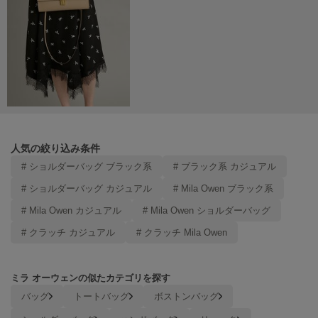
Mila Owen
ミラオーウェン
MOIGE
モワージュ
MUCHA
ミュシャ
人気の絞り込み条件
NEW Balance
ニューバランス
# ショルダーバッグ ブラック系
# ブラック系 カジュアル
# ショルダーバッグ カジュアル
# Mila Owen ブラック系
nezu
ネズ
# Mila Owen カジュアル
# Mila Owen ショルダーバッグ
# クラッチ カジュアル
# クラッチ Mila Owen
NIKE
ナイキ
NOWNS
ミラ オーウェンの似たカテゴリを探す
ナウンス
バッグ
トートバッグ
ボストンバッグ
null.