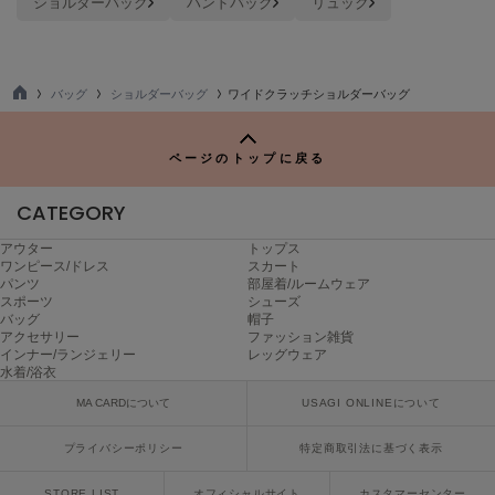
ショルダーバッグ
ハンドバッグ
リュック
ヌル
バッグ
ショルダーバッグ
ワイドクラッチショルダーバッグ
On
オン
TO
P
Onitsuka Tiger
ページのトップに戻る
オニツカ タイガー
CATEGORY
ORGUE
オルグ
アウター
トップス
ワンピース/ドレス
スカート
パンツ
部屋着/ルームウェア
ORR
オル
スポーツ
シューズ
バッグ
帽子
アクセサリー
ファッション雑貨
インナー/ランジェリー
レッグウェア
水着/浴衣
PATRICK
パトリック
MA CARDについて
USAGI ONLINEについて
Philly chocolate
プライバシーポリシー
特定商取引法に基づく表示
フィリーチョコレート
STORE LIST
オフィシャルサイト
カスタマーセンター