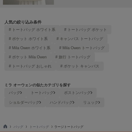
Mila Owen
ミラオーウェン
MOIGE
人気の絞り込み条件
モワージュ
# トートバッグ ホワイト系
# トートバッグ ポケット
MUCHA
# ポケット ホワイト系
# キャンバス トートバッグ
ミュシャ
# Mila Owen ホワイト系
# Mila Owen トートバッグ
# ポケット Mila Owen
# 旅行 トートバッグ
NEW Balance
# トートバッグ おしゃれ
# ポケット キャンバス
ニューバランス
nezu
ネズ
ミラ オーウェンの似たカテゴリを探す
バッグ
トートバッグ
ボストンバッグ
NIKE
ナイキ
ショルダーバッグ
ハンドバッグ
リュック
NOWNS
ナウンス
バッグ
トートバッグ
ラージトートバッグ
null.
TO