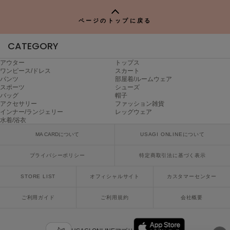
ヌル
P
ページのトップに戻る
CATEGORY
On
オン
アウター
トップス
ワンピース/ドレス
スカート
Onitsuka Tiger
パンツ
部屋着/ルームウェア
オニツカ タイガー
スポーツ
シューズ
バッグ
帽子
ORGUE
アクセサリー
ファッション雑貨
オルグ
インナー/ランジェリー
レッグウェア
水着/浴衣
ORR
MA CARDについて
USAGI ONLINEについて
オル
プライバシーポリシー
特定商取引法に基づく表示
STORE LIST
オフィシャルサイト
カスタマーセンター
PATRICK
パトリック
ご利用ガイド
ご利用規約
会社概要
Philly chocolate
フィリーチョコレート