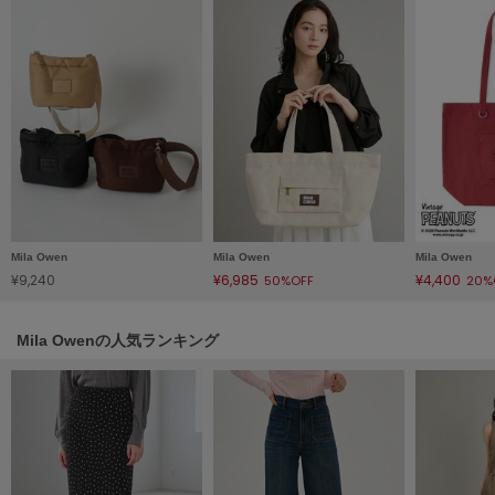
HUNTER
ハンター
HOKA ONEONE
ホカ オネオネ
KEEN
キーン
Mila Owen
Mila Owen
Mila Owen
LAATO
¥9,240
¥6,985
¥4,400
50%OFF
20%
ラート
le
Mila Owenの人気ランキング
ル
le coq sportif
ルコックスポルティフ
LeSportsac
レスポートサック