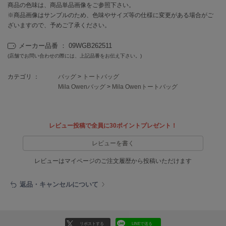
EIMY ISTOIRE
商品の色味は、商品単品画像をご参照下さい。
エイミー イストワール
※商品画像はサンプルのため、色味やサイズ等の仕様に変更がある場合がご
ざいますので、予めご了承ください。
emmi
エミ
メーカー品番 ： 09WGB262511
(店舗でお問い合わせの際には、上記品番をお伝え下さい。)
emmi atelier
エミ アトリエ
カテゴリ ：
バッグ
>
トートバッグ
Mila Owenバッグ
>
Mila Owenトートバッグ
emmi yoga
エミヨガ
ETRÉ TOKYO
エトレトウキョウ
レビュー投稿で全員に30ポイントプレゼント！
レビューを書く
ey
アイ
レビューはマイページのご注文履歴から投稿いただけます
返品・キャンセルについて
FILA
フィラ
FRAY I.D
リポストする
LINEで送る