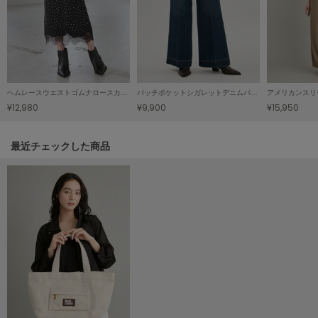
LILY BROWN
リリーブラウン
LILY BROWN Lingerie
リリーブラウンランジェリー
ヘムレースウエストゴムナロースカート
パッチポケットシガレットデニムパンツ
アメリカンスリ
LITTLE UNION TOKYO
¥12,980
¥9,900
¥15,950
リトルユニオン トウキョウ
関連記事
最近チェックした商品
made of Organics
メイドオブオーガニクス
MICHU COQUETTE
ミチュ コケット
MIESROHE
ミースロエ
miies miim
ミーエスミーム