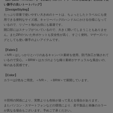
い勝手の良いトートバッグ】
【Design/Styling】
célon
セロン
たっぷり容量で使いやすい大きめのトートは、ちょっとしたトラベルにも使
用できる便利なサイズ感。キャリーバッグのハンドルにかける仕様になって
いるので、リゾート地のお供にも最適です。
Clarks Premium
クラークス
開口部にはスナップがついているので、大きく開いてしまうこともありませ
ん。またZIPのついた外ポケットも安全性が高く、すごく便利。マザーズバッ
CODE A
グとしても使い勝手のよいアイテムです。
コードエー
【Fabric】
COLE HAAN
＜IVR＞はしっかりとハリのあるキャンバス素材を使用。防汚加工が施されて
コール ハーン
いるので安心。＜BRW＞はカゴのような織り素材がナチュラルな風合いの、
味のある質感です。
CONVERSE
コンバース
【Color】
カラーは2色をご用意。＜IVR＞、＜BRW＞で展開しています。
DANSKIN
ダンスキン
※照明の関係により、実際よりも色味が違って見える場合があります。
またパソコン・スマートフォンなどの環境により、若干製品と画像のカラー
が異なる場合もございます。予めご了承ください。