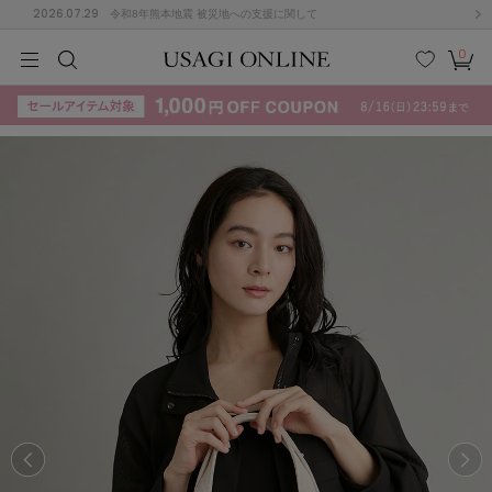
2026.07.29
令和8年熊本地震 被災地への支援に関して
0
MEN
MEN
KIDS
KIDS
BABY
BABY
BEAUTY
BEAUTY
LIFE STYLE
LIFE STYLE
検索
お気
カー
に入
ト
り
(715)
(3074)
B
C
D
E
F
G
I
J
K
L
M
N
ス/ドレス (1179)
P
Q
R
S
T
U
(570)
その
W
X
Y
Z
他
890)
ルームウェア (535)
ACYM
アシーム
(121)