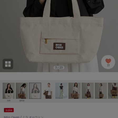
adidas
アディダス
(2005)
adidas by Stella McCartney
アディダス バイ ステラマッカートニー
916)
ALLISON BROWN
アリソンブラウン
07)
amabro
アマブロ
リー (664)
Ame no chi Hare
77
アメノチハレ
3
23
/
ョン雑貨 (865)
AMOMMA
アモマ
/ランジェリー (127)
ánuans
ェア (121)
アニュアンス
IVR
BRW
ànuke
sale
 (124)
アンヌーク
Mila Owen / ミラ オーウェン