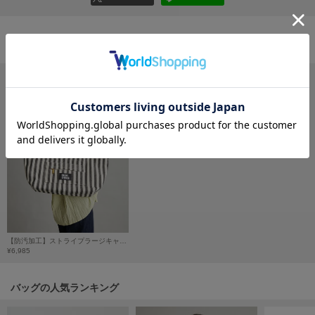
フレイアイディー
FURFUR
ファーファー
おすすめ商品
gelato pique
ジェラート ピケ
GELATO PIQUE CAT&DOG
ジェラート ピケ キャットアンドドッグ
gelato pique Sleep
ジェラート ピケ スリープ
GRAMICCI
グラミチ
【防汚加工】ストライプラージキャンバストートバッグ
¥6,985
Henon.
バッグの人気ランキング
へノン