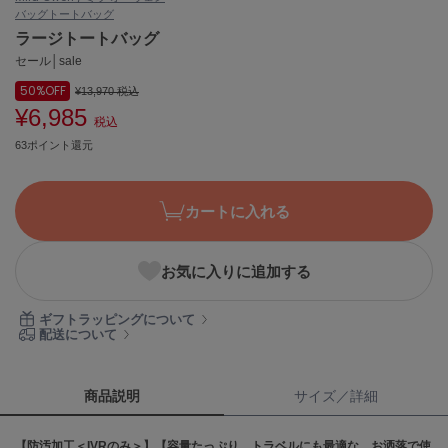
バッグ
トートバッグ
ASICS
アシックス
ラージトートバッグ
セール│sale
50%
OFF
¥13,970
税込
¥6,985
Ballelite
税込
バレリット
63ポイント還元
BANDOLIER
バンドリヤー
カートに入れる
Barbour
バブアー
お気に入りに追加する
Beyond Closet
ビヨンドクローゼット
ギフトラッピングについて
配送について
Calvin Klein
カルバン・クライン
商品説明
サイズ／詳細
CELFORD
【防汚加工＜IVRのみ＞】【容量たっぷり。トラベルにも最適な、お洒落で使
セルフォード