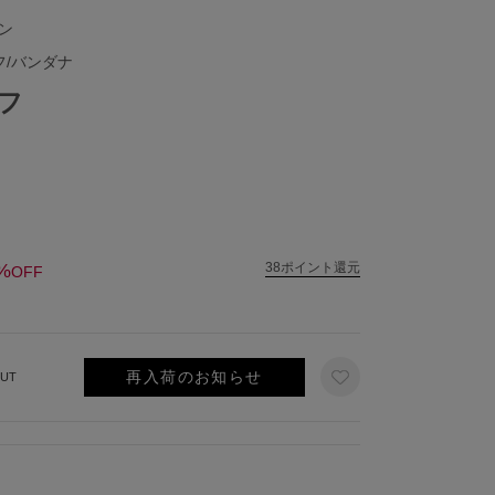
ェン
フ/バンダナ
フ
%
38ポイント還元
OFF
再入荷のお知らせ
UT