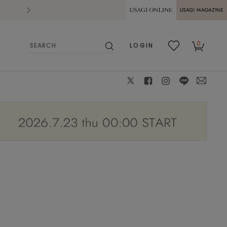
2026.07.28
熊本県熊本地方を震源とする地震の影響によ
USAGI ONLINE
USAGI
0
LOGIN
MAGAZINE
検
お気
カー
索
に入
ト
り
X
facebook
instagram
LINE
mail