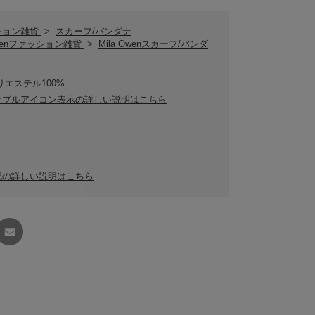
ション雑貨
>
スカーフ/バンダナ
 Owenファッション雑貨
>
Mila Owenスカーフ/バンダ
リエステル100%
ナブルアイコン表示の詳しい説明はこちら
記の詳しい説明はこちら
友達に
教える