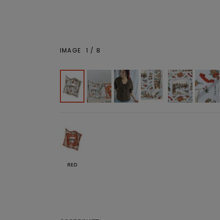
IMAGE
1
/
8
RED