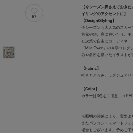
【今シーズン押さえておきた
イリングのアクセントに】
57
【Design/Styling】
今シーズンも大人気のスカー
首元や頭、肩に巻いたり、ボ
せ次第で自由にコーディネー
『Mila Owen』の今季
みや名所を描いたイラストが
【Fabric】
軽さととろみ、ラグジュアリ
【Color】
カラーは3色をご用意。＜RE
※照明の関係により、実際よ
またパソコン・スマートフォ
場合もございます。予めご了