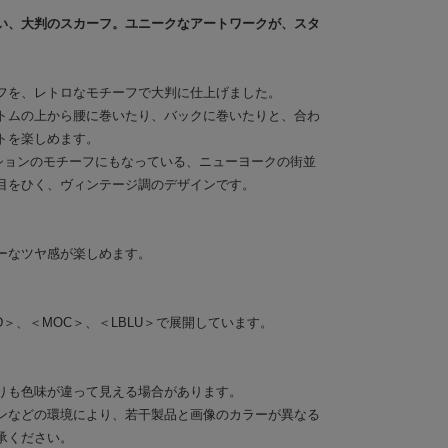
い、大判のスカーフ。ユニークなアートワークが、スタ
フを、レトロなモチーフで大判に仕上げました。
トムの上から腰に巻いたり、バックに巻いたりと、合わ
トを楽しめます。
コレクションのモチーフにもなっている、ニューヨークの街並
目をひく、ヴィンテージ調のデザインです。
ーなツヤ感が楽しめます。
D＞、＜MOC＞、＜LBLU＞で展開しています。
りも色味が違って見える場合があります。
ンなどの環境により、若干製品と画像のカラーが異なる
承ください。