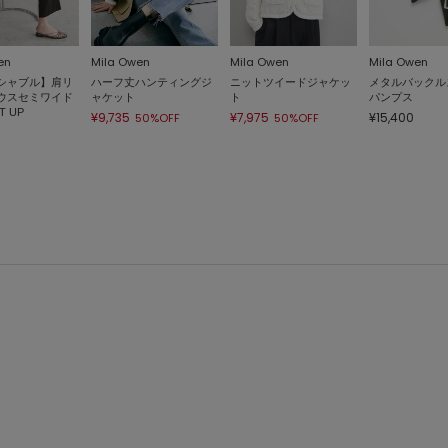
en
Mila Owen
Mila Owen
Mila Owen
シャブル】肩リ
ハーフ丈ハンティングジ
ニットツイードジャケッ
メタルバックル
ウスセミワイド
ャケット
ト
パンプス
 UP
¥9,735
¥7,975
¥15,400
50%OFF
50%OFF