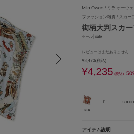
Mila Owen
/ ミラ オーウ
ファッション雑貨
/
スカー
街柄大判スカー
セール│sale
レビューはまだありません
¥8,470
(税込)
¥4,235
Next
50
(税込)
F
SOLDO
RED
アイテム説明