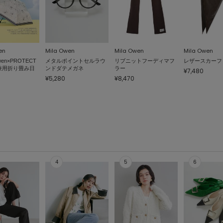
en
Mila Owen
Mila Owen
Mila Owen
wen×PROTECT
メタルポイントセルラウ
リブニットフーディマフ
レザースカーフ
兼用折り畳み日
ンドダテメガネ
ラー
¥7,480
¥5,280
¥8,470