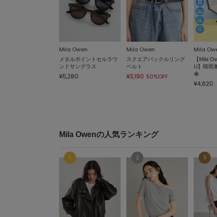
Mila Owen
Mila Owen
Mila Ow
メタルポイントセルラウ
スクエアバックルリング
【Mila O
ンドサングラス
ベルト
U】晴雨
傘
¥5,280
¥3,190
50%OFF
¥4,620
Mila Owenの人気ランキング