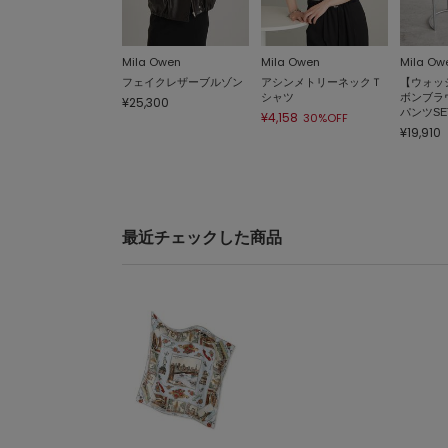
Mila Owen
Mila Owen
Mila Ow
フェイクレザーブルゾン
アシンメトリーネックＴ
【ウォッ
シャツ
ボンブラ
¥25,300
パンツSET
¥4,158
30%OFF
¥19,910
最近チェックした商品