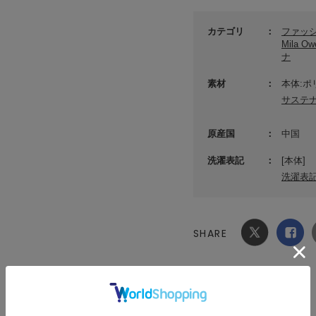
カテゴリ
ファッ
Mila
ナ
素材
本体:ポ
サステ
原産国
中国
洗濯表記
[本体]
洗濯表
SHARE
Xでシ
facebook
ェア
でシェ
ア