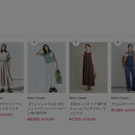
en
Mila Owen
Mila Owen
Mila Owen
ブラウスイージ
【ウォッシャブル】ポロ
【UVカット】ベアSETボ
デニムオーバー
トＳＥＴＵＰ
ニット×ワッシャーバルー
リュームフレアマキシワ
¥7,480
50%O
ンSK SETUP
ンピース
50%OFF
¥8,965
¥7,700
50%OFF
50%OFF