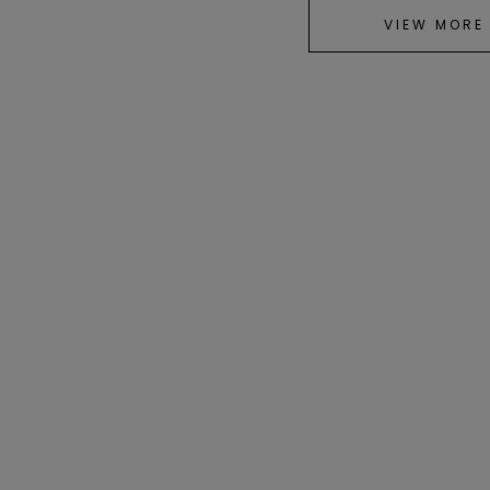
VIEW MORE
Mila Owen
Mila Owen
Mila Ow
ストライプセパレートバ
バルーンシャツワンピー
背中明き
ルーンシャツワンピース
ス
ナロースカ
¥8,965
¥8,965
¥7,480
Mila Owen
Mila Owen
Mila Ow
ストレートポロワンピー
アンサンブルノースリホ
プリーツ