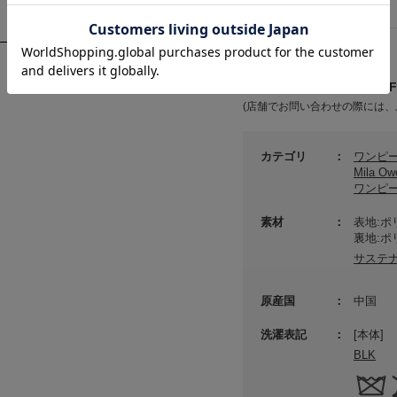
詳細情報
メーカー品番 ： 09WFO
(店舗でお問い合わせの際には、
en
Mila Owen
ロングＴシャツ
【UVカット】テレコアメ
カテゴリ
ワンピ
ートSET UP
スリワンピース
Mila 
¥10,450
ワンピ
素材
表地:ポ
裏地:ポ
サステ
原産国
中国
洗濯表記
[本体]
BLK
en
Mila Owen
スカートニット
シアーニットワンピース