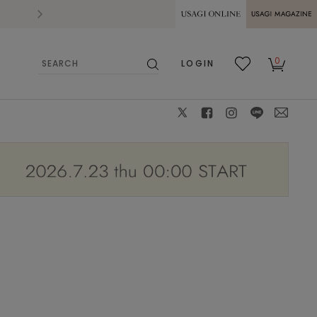
2026.07.28
熊本県熊本地方を震源とする地震の影響によ
USAGI ONLINE
USAGI
0
LOGIN
MAGAZINE
検
お気
カー
索
に入
ト
り
X
facebook
instagram
LINE
mail
173cm/isize