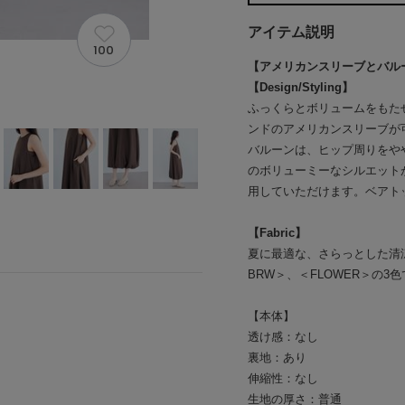
アイテム説明
100
【アメリカンスリーブとバル
【Design/Styling】
ふっくらとボリュームをもた
ンドのアメリカンスリーブが
バルーンは、ヒップ周りをや
のボリューミーなシルエット
用していただけます。ベアト
【Fabric】
夏に最適な、さらっとした清
BRW＞、＜FLOWER＞の3
【本体】
透け感：なし
裏地：あり
伸縮性：なし
生地の厚さ：普通