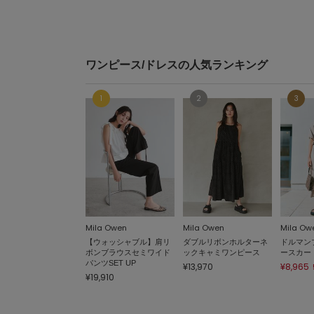
ワンピース/ドレスの人気ランキング
Mila Owen
Mila Owen
Mila Ow
【ウォッシャブル】肩リ
ダブルリボンホルターネ
ドルマン
ボンブラウスセミワイド
ックキャミワンピース
ースカー
パンツSET UP
¥13,970
¥8,965
¥19,910