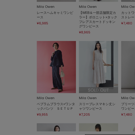
Mila Owen
Mila Owen
Mila Ow
レースヘムキャミワンピ
【WEB＆一部店舗限定カ
カットワ
ース
ラー】ポロニット×タック
ストレー
フレアスカートドッキン
¥6,985
¥7,480
グワンピース
¥8,965
SOLD OUT
Mila Owen
Mila Owen
Mila Ow
ペプラムブラウス×ワンタ
スリーブレスマキシ丈シ
プリーツ
ックパンツ ＳＥＴＵＰ
ャツワンピース
ワンピー
¥9,955
¥7,205
¥7,480