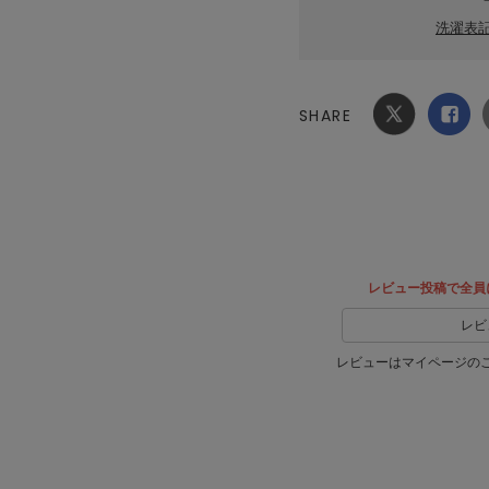
グワンピース
¥7,975
洗濯表
SHARE
Xでシ
facebook
ェア
でシェ
ア
レビュー投稿で全員
レビ
レビューはマイページの