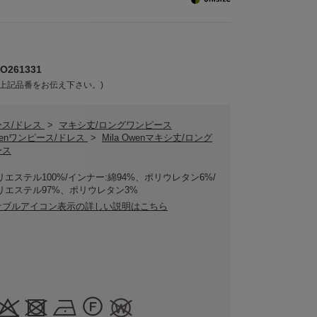
261331
上記品番をお伝え下さい。)
ース/ドレス
>
マキシ丈/ロングワンピース
Owenワンピース/ドレス
>
Mila Owenマキシ丈/ロング
ース
リエステル100%/インナー:綿94%、ポリウレタン6%/
リエステル97%、ポリウレタン3%
ナブルアイコン表示の詳しい説明はこちら