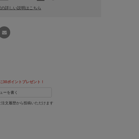
記の詳しい説明はこちら
友達に
教える
に30ポイントプレゼント！
ューを書く
ご注文履歴から投稿いただけます