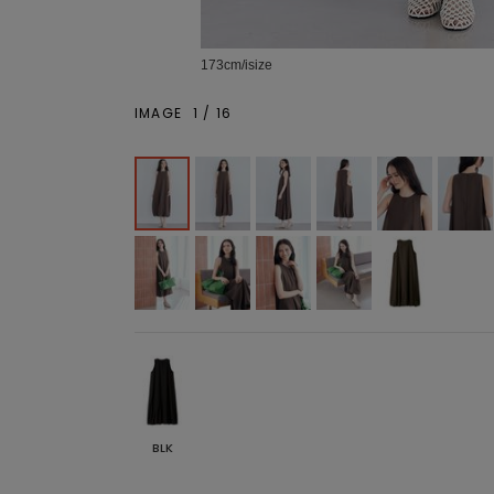
173cm/isize
IMAGE
1
/
16
BLK