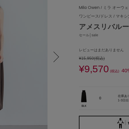
Mila Owen
/ ミラ オーウ
ワンピース/ドレス
/
マキシ
アメスリバルー
セール│sale
レビューはまだありません
¥15,950
(税込)
¥9,570
Next
40
(税込)
在庫あ
0
1-3日
BLK