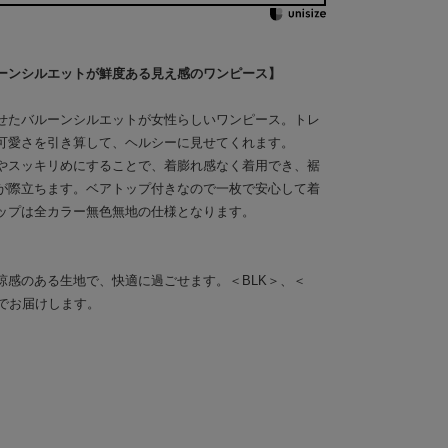
ーンシルエットが鮮度ある見え感のワンピース】
せたバルーンシルエットが女性らしいワンピース。トレ
可愛さを引き算して、ヘルシーに見せてくれます。
やスッキリめにすることで、着膨れ感なく着用でき、裾
が際立ちます。ベアトップ付きなので一枚で安心して着
ップは全カラー無色無地の仕様となります。
涼感のある生地で、快適に過ごせます。＜BLK＞、＜
色でお届けします。