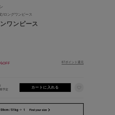
ェン
丈/ロングワンピース
ンワンピース
%
87ポイント還元
OFF
り
出荷予定
159cm / 51kg
1
Find your size