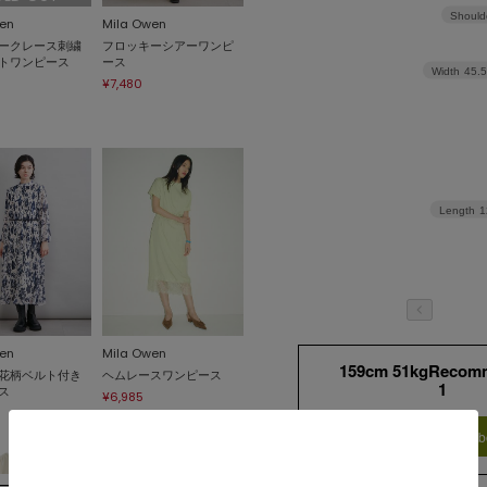
Should
en
Mila Owen
ークレース刺繍
フロッキーシアーワンピ
トワンピース
ース
Width
45.
¥7,480
Length
1
en
Mila Owen
159cm 51kgRecom
花柄ベルト付き
ヘムレースワンピース
1
ス
¥6,985
Find out more on your b