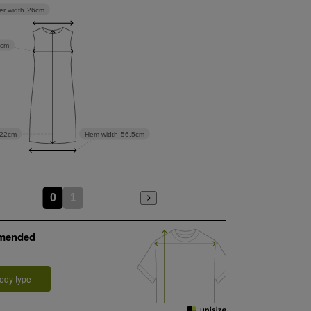
er width
26cm
5cm
22cm
Hem width
56.5cm
0
1
mended
ody type