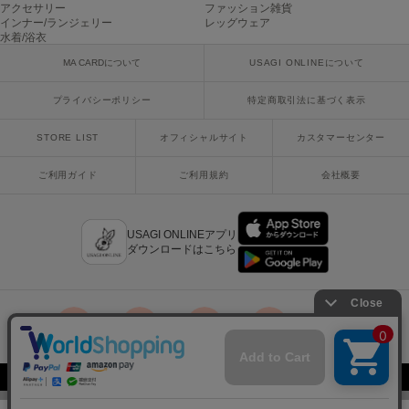
アクセサリー
ファッション雑貨
Mila Owen
ミラオーウェン
インナー/ランジェリー
レッグウェア
水着/浴衣
MOIGE
MA CARDについて
USAGI ONLINEについて
モワージュ
プライバシーポリシー
特定商取引法に基づく表示
MUCHA
ミュシャ
STORE LIST
オフィシャルサイト
カスタマーセンター
ご利用ガイド
ご利用規約
会社概要
NEW Balance
ニューバランス
USAGI ONLINEアプリ
ダウンロードはこちら
nezu
ネズ
NIKE
ナイキ
x
facebook
instagram
LINE
mail
NOWNS
ナウンス
Copyright © 2018 Usagi Online Co.,Ltd. All Rights Reserved.
null.