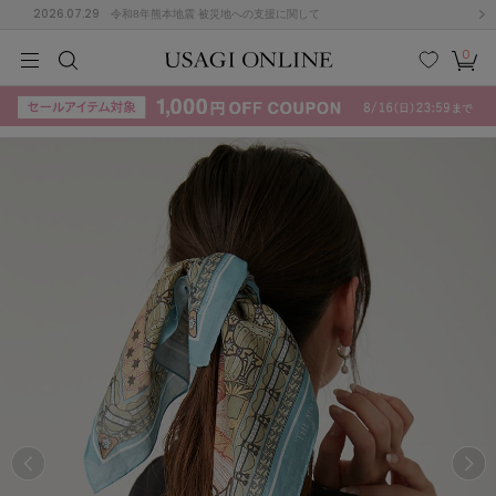
2026.07.29
令和8年熊本地震 被災地への支援に関して
0
MEN
MEN
KIDS
KIDS
BABY
BABY
BEAUTY
BEAUTY
LIFE STYLE
LIFE STYLE
検索
お気
カー
に入
ト
り
(715)
(3074)
B
C
D
E
F
G
I
J
K
L
M
N
ス/ドレス (1179)
P
Q
R
S
T
U
(570)
その
W
X
Y
Z
他
890)
ルームウェア (535)
ACYM
アシーム
(121)