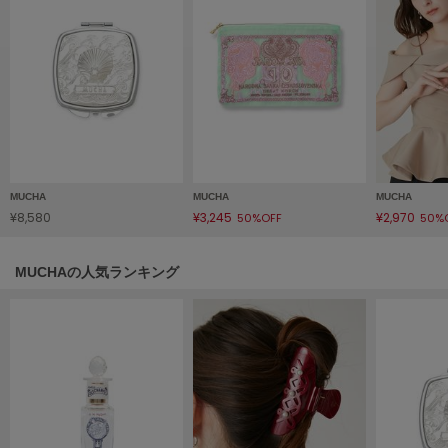
フレイアイディー
FURFUR
ファーファー
gelato pique
ジェラート ピケ
GELATO PIQUE CAT&DOG
MUCHA
MUCHA
MUCHA
ジェラート ピケ キャットアンドドッグ
¥8,580
¥3,245
¥2,970
50%OFF
50%
gelato pique Sleep
ジェラート ピケ スリープ
MUCHAの人気ランキング
GRAMICCI
グラミチ
Henon.
へノン