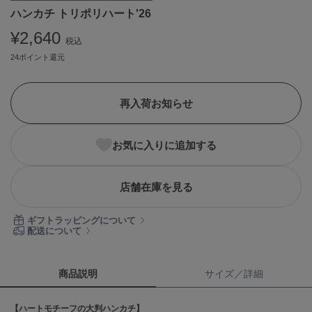
ハンカチ トリポリハート'26
ASICS
アシックス
¥2,640
税込
24ポイント還元
Ballelite
バレリット
再入荷お知らせ
BANDOLIER
バンドリヤー
お気に入りに追加する
Barbour
バブアー
店舗在庫を見る
Beyond Closet
ビヨンドクローゼット
ギフトラッピングについて
配送について
Calvin Klein
カルバン・クライン
商品説明
サイズ／詳細
CELFORD
【ハートモチーフの大判ハンカチ】
セルフォード