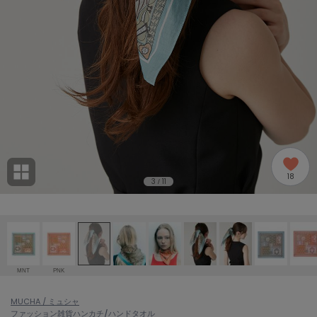
adidas
アディダス
(2005)
adidas by Stella McCartney
アディダス バイ ステラマッカートニー
916)
ALLISON BROWN
アリソンブラウン
07)
amabro
アマブロ
リー (664)
Ame no chi Hare
18
アメノチハレ
3
11
/
ョン雑貨 (865)
AMOMMA
アモマ
/ランジェリー (127)
ánuans
ェア (121)
アニュアンス
MNT
PNK
ànuke
 (124)
MUCHA / ミュシャ
アンヌーク
ファッション雑貨
ハンカチ/ハンドタオル