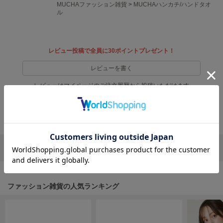
EIMY ISTOIRE
MUCHAファッション雑貨
>
MUCHAハンカチ/ハンドタオ
エイミー イストワール
ル
emmi
エミ
レビュー投稿で全員に30ポイントプレゼント！
emmi atelier
エミ アトリエ
レビューを書く
レビューはマイページのご注文履歴から投稿いただけます
emmi yoga
エミヨガ
返品・キャンセルについて
ETRÉ TOKYO
エトレトウキョウ
ey
リポストする
LINEで送る
アイ
ファッション雑貨の人気ランキング
FILA
フィラ
FRAY I.D