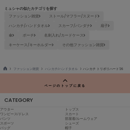
LILY BROWN
ミュシャの似たカテゴリを探す
リリーブラウン
ファッション雑貨
ストール/マフラー/スヌード
LILY BROWN Lingerie
ハンカチ/ハンドタオル
スカーフ/バンダナ
扇子
リリーブラウンランジェリー
傘
ポーチ
名刺入れ/カードケース
LITTLE UNION TOKYO
キーケース/キーホルダー
その他ファッション雑貨
リトルユニオン トウキョウ
made of Organics
ファッション雑貨
ハンカチ/ハンドタオル
ハンカチ トリポリハート'26
メイドオブオーガニクス
TO
P
MICHU COQUETTE
ページのトップに戻る
ミチュ コケット
CATEGORY
MIESROHE
ミースロエ
アウター
トップス
ワンピース/ドレス
スカート
miies miim
パンツ
部屋着/ルームウェア
ミーエスミーム
スポーツ
シューズ
バッグ
帽子