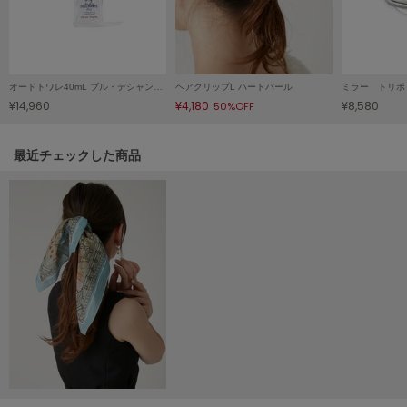
HUNTER
ハンター
HOKA ONEONE
ホカ オネオネ
オードトワレ40mL ブル・デシャンプ 1897
ヘアクリップL ハートパール
ミラー トリポ
¥14,960
¥4,180
¥8,580
50%OFF
KEEN
キーン
関連記事
最近チェックした商品
LAATO
ラート
le
ル
le coq sportif
ルコックスポルティフ
LeSportsac
レスポートサック