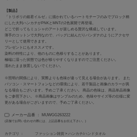
【製品】
célon
「トリポリの姫君イルゼ」に描かれているハートモチーフのみでブロック柄
セロン
にした大判ハンカチがPNKとMNTの2色展開で再登場。
どこで折ってもミュシャのアートが楽しめる贅沢な構成しています。
Clarks Premium
クラークス
薄手のコットンで大判なので、バッグに結んだりバンダナのようにアクセサ
リーとして使用できます。
プレゼントにもオススメです。
CODE A
コードエー
染料の特性により、他のものに色移りすることがあります。
極端に湿った状態では色が移りやすくなりますのでご注意ください。
COLE HAAN
濡れたまま放置しないでください。
コール ハーン
※照明の関係により、実際よりも色味が違って見える場合があります。 また
CONVERSE
パソコン・スマートフォンなどの環境により、若干製品と画像のカラーが異
コンバース
なる場合もございます。予めご了承ください。 商品の色味は、商品単品画像
をご参照下さい。 ※商品画像はサンプルのため、色味やサイズ等の仕様に変
更がある場合がございますので、予めご了承ください。
DANSKIN
ダンスキン
メーカー品番 ： MUWGG263222
(店舗でお問い合わせの際には、上記品番をお伝え下さい。)
カテゴリ ：
ファッション雑貨
>
ハンカチ/ハンドタオル