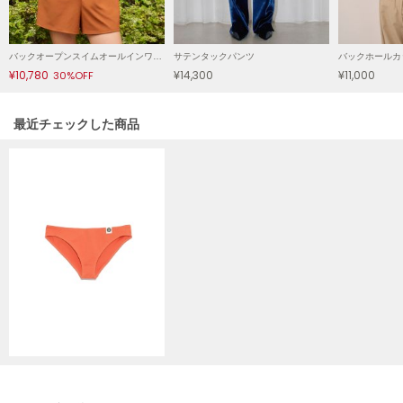
HUNTER
ハンター
HOKA ONEONE
バックオープンスイムオールインワン/マシンウォッシャブル
サテンタックパンツ
ホカ オネオネ
¥10,780
¥14,300
¥11,000
30%OFF
関連記事
最近チェックした商品
KEEN
キーン
LAATO
ラート
le
ル
le coq sportif
ルコックスポルティフ
LeSportsac
レスポートサック