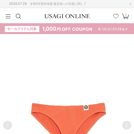
2026.07.29
令和8年熊本地震 被災地への支援に関して
0
MEN
MEN
KIDS
KIDS
BABY
BABY
BEAUTY
BEAUTY
LIFE STYLE
LIFE STYLE
検索
お気
カー
に入
ト
り
(708)
(3024)
B
C
D
E
F
G
I
J
K
L
M
N
ス/ドレス (1160)
P
Q
R
S
T
U
(561)
その
W
X
Y
Z
他
882)
ルームウェア (541)
ACYM
アシーム
(121)