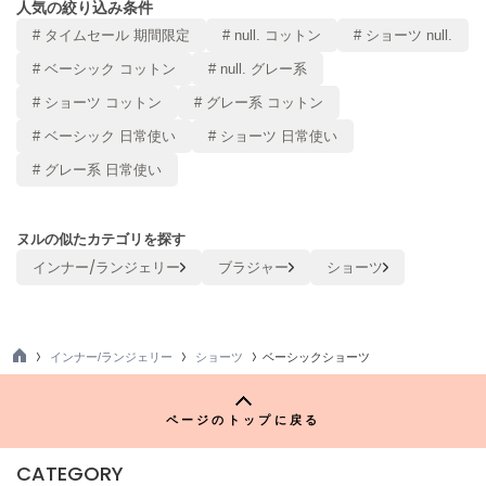
人気の絞り込み条件
LILY BROWN
# タイムセール 期間限定
# null. コットン
# ショーツ null.
リリーブラウン
# ベーシック コットン
# null. グレー系
LILY BROWN Lingerie
# ショーツ コットン
# グレー系 コットン
リリーブラウンランジェリー
# ベーシック 日常使い
# ショーツ 日常使い
LITTLE UNION TOKYO
リトルユニオン トウキョウ
# グレー系 日常使い
ヌルの似たカテゴリを探す
made of Organics
インナー/ランジェリー
ブラジャー
ショーツ
メイドオブオーガニクス
MICHU COQUETTE
ミチュ コケット
インナー/ランジェリー
ショーツ
ベーシックショーツ
MIESROHE
TO
ミースロエ
P
ページのトップに戻る
miies miim
ミーエスミーム
CATEGORY