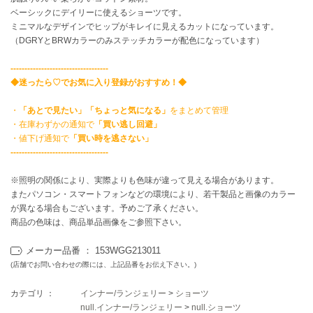
ベーシックにデイリーに使えるショーツです。
ミニマルなデザインでヒップがキレイに見えるカットになっています。
célon
セロン
（DGRYとBRWカラーのみステッチカラーが配色になっています）
-----------------------------------
Clarks Premium
クラークス
◆迷ったら♡でお気に入り登録がおすすめ！◆
CODE A
・
「あとで見たい」「ちょっと気になる」
をまとめて管理
コードエー
・在庫わずかの通知で
「買い逃し回避」
・値下げ通知で
「買い時を逃さない」
COLE HAAN
-----------------------------------
コール ハーン
※照明の関係により、実際よりも色味が違って見える場合があります。
CONVERSE
またパソコン・スマートフォンなどの環境により、若干製品と画像のカラー
コンバース
が異なる場合もございます。予めご了承ください。
商品の色味は、商品単品画像をご参照下さい。
メーカー品番 ： 153WGG213011
DANSKIN
ダンスキン
(店舗でお問い合わせの際には、上記品番をお伝え下さい。)
カテゴリ ：
インナー/ランジェリー
>
ショーツ
null.インナー/ランジェリー
>
null.ショーツ