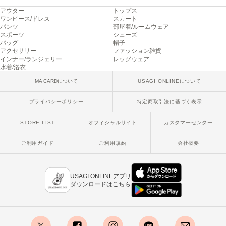
Mila Owen
アウター
トップス
ミラオーウェン
ワンピース/ドレス
スカート
パンツ
部屋着/ルームウェア
MOIGE
スポーツ
シューズ
モワージュ
バッグ
帽子
アクセサリー
ファッション雑貨
インナー/ランジェリー
レッグウェア
MUCHA
水着/浴衣
ミュシャ
MA CARDについて
USAGI ONLINEについて
プライバシーポリシー
特定商取引法に基づく表示
NEW Balance
ニューバランス
STORE LIST
オフィシャルサイト
カスタマーセンター
nezu
ご利用ガイド
ご利用規約
会社概要
ネズ
NIKE
ナイキ
USAGI ONLINEアプリ
ダウンロードはこちら
NOWNS
ナウンス
null.