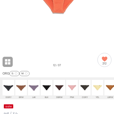
adidas
アディダス
(2008)
adidas by Stella McCartney
アディダス バイ ステラマッカートニー
914)
ALLISON BROWN
アリソンブラウン
03)
amabro
アマブロ
リー (655)
Ame no chi Hare
212
アメノチハレ
12
37
/
ョン雑貨 (848)
ORG
S
: 〇
M
: 〇
AMOMMA
アモマ
/ランジェリー (127)
ánuans
ェア (124)
アニュアンス
DGRY
BRW
LAV
BLK
DBRW
PNK
CGRY
YEL
LBRW
ànuke
sale
 (121)
アンヌーク
null. / ヌル