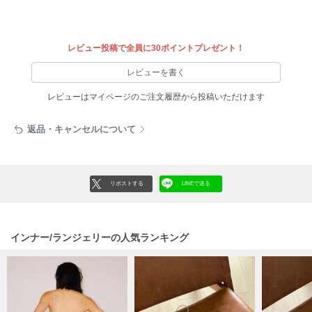
EIMY ISTOIRE
エイミー イストワール
emmi
レビュー投稿で全員に30ポイントプレゼント！
エミ
レビューを書く
emmi atelier
エミ アトリエ
レビューはマイページのご注文履歴から投稿いただけます
emmi yoga
返品・キャンセルについて
エミヨガ
ETRÉ TOKYO
エトレトウキョウ
リポストする
LINEで送る
ey
アイ
インナー/ランジェリーの人気ランキング
FILA
フィラ
FRAY I.D