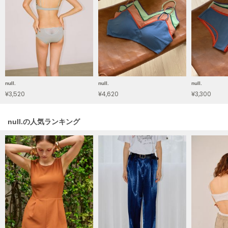
フレイアイディー
FURFUR
ファーファー
gelato pique
ジェラート ピケ
null.
null.
null.
¥3,520
¥4,620
¥3,300
GELATO PIQUE CAT&DOG
ジェラート ピケ キャットアンドドッグ
null.の人気ランキング
gelato pique Sleep
ジェラート ピケ スリープ
GRAMICCI
グラミチ
Henon.
へノン