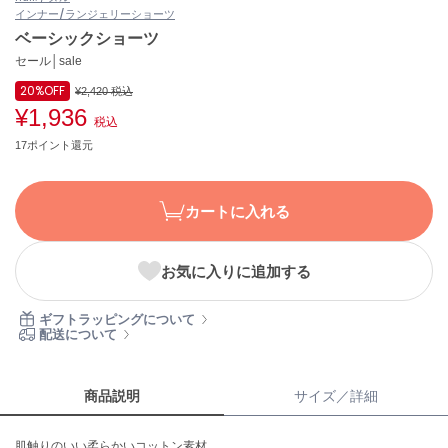
インナー/ランジェリー
ショーツ
ASICS
アシックス
ベーシックショーツ
セール│sale
20%
OFF
¥2,420
税込
¥1,936
Ballelite
税込
バレリット
17ポイント還元
BANDOLIER
バンドリヤー
カートに入れる
Barbour
バブアー
お気に入りに追加する
Beyond Closet
ビヨンドクローゼット
ギフトラッピングについて
配送について
Calvin Klein
カルバン・クライン
商品説明
サイズ／詳細
CELFORD
肌触りのいい柔らかいコットン素材。
セルフォード