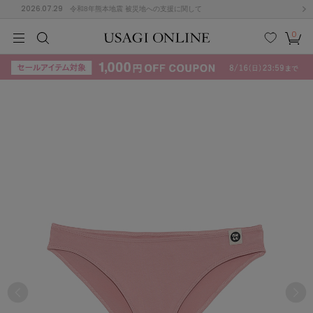
2026.07.29
令和8年熊本地震 被災地への支援に関して
0
MEN
MEN
KIDS
KIDS
BABY
BABY
BEAUTY
BEAUTY
LIFE STYLE
LIFE STYLE
検索
お気
カー
に入
ト
り
(715)
(3074)
B
C
D
E
F
G
I
J
K
L
M
N
ス/ドレス (1179)
P
Q
R
S
T
U
(570)
その
W
X
Y
Z
他
890)
ルームウェア (535)
ACYM
アシーム
(121)