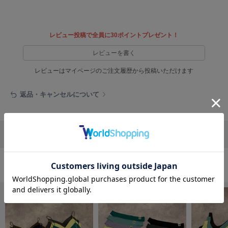
EIMY ISTOIRE
エイミー イストワール
emmi
レビュー投稿で全員に30ポイントプレゼント！
エミ
レビューを書く
emmi atelier
エミ アトリエ
レビューはマイページのご注文履歴から投稿いただけます
emmi yoga
返品・キャンセルについて
エミヨガ
ETRÉ TOKYO
エトレトウキョウ
リポストする
LINEで送る
ey
アイ
インナー/ランジェリーの人気ランキング
FILA
フィラ
FRAY I.D