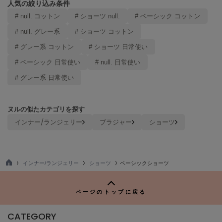
人気の絞り込み条件
LILY BROWN
# null. コットン
# ショーツ null.
# ベーシック コットン
リリーブラウン
# null. グレー系
# ショーツ コットン
LILY BROWN Lingerie
# グレー系 コットン
# ショーツ 日常使い
リリーブラウンランジェリー
# ベーシック 日常使い
# null. 日常使い
LITTLE UNION TOKYO
リトルユニオン トウキョウ
# グレー系 日常使い
ヌルの似たカテゴリを探す
made of Organics
インナー/ランジェリー
ブラジャー
ショーツ
メイドオブオーガニクス
MICHU COQUETTE
ミチュ コケット
インナー/ランジェリー
ショーツ
ベーシックショーツ
MIESROHE
TO
ミースロエ
P
ページのトップに戻る
miies miim
ミーエスミーム
CATEGORY