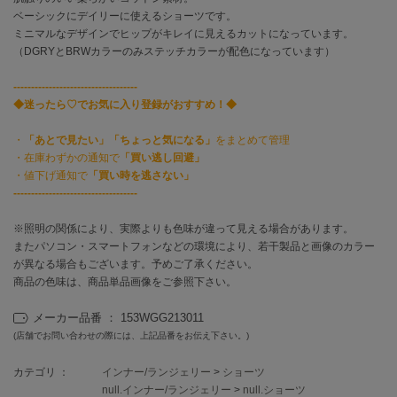
ベーシックにデイリーに使えるショーツです。
ミニマルなデザインでヒップがキレイに見えるカットになっています。
célon
セロン
（DGRYとBRWカラーのみステッチカラーが配色になっています）
-----------------------------------
Clarks Premium
クラークス
◆迷ったら♡でお気に入り登録がおすすめ！◆
CODE A
・
「あとで見たい」「ちょっと気になる」
をまとめて管理
コードエー
・在庫わずかの通知で
「買い逃し回避」
・値下げ通知で
「買い時を逃さない」
COLE HAAN
-----------------------------------
コール ハーン
※照明の関係により、実際よりも色味が違って見える場合があります。
CONVERSE
またパソコン・スマートフォンなどの環境により、若干製品と画像のカラー
コンバース
が異なる場合もございます。予めご了承ください。
商品の色味は、商品単品画像をご参照下さい。
メーカー品番 ： 153WGG213011
DANSKIN
ダンスキン
(店舗でお問い合わせの際には、上記品番をお伝え下さい。)
カテゴリ ：
インナー/ランジェリー
>
ショーツ
null.インナー/ランジェリー
>
null.ショーツ