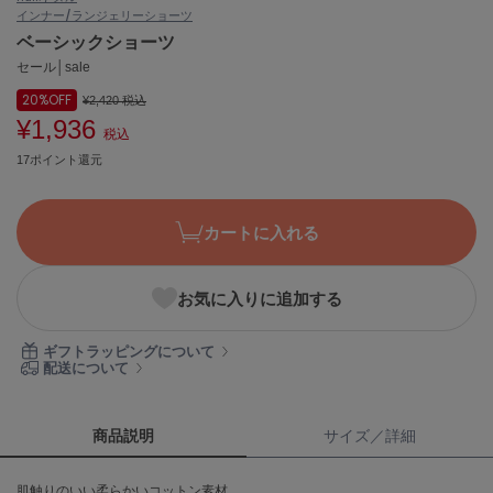
インナー/ランジェリー
ショーツ
ASICS
アシックス
ベーシックショーツ
セール│sale
20%
OFF
¥2,420
税込
¥1,936
Ballelite
税込
バレリット
17ポイント還元
BANDOLIER
バンドリヤー
カートに入れる
Barbour
バブアー
お気に入りに追加する
Beyond Closet
ビヨンドクローゼット
ギフトラッピングについて
配送について
Calvin Klein
カルバン・クライン
商品説明
サイズ／詳細
CELFORD
肌触りのいい柔らかいコットン素材。
セルフォード