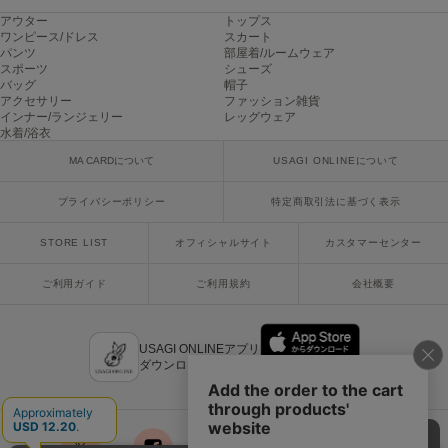
Mila Owen
アウター
トップス
ミラオーウェン
ワンピース/ドレス
スカート
パンツ
部屋着/ルームウェア
MOIGE
スポーツ
シューズ
モワージュ
バッグ
帽子
アクセサリー
ファッション雑貨
インナー/ランジェリー
レッグウェア
MUCHA
水着/浴衣
ミュシャ
MA CARDについて
USAGI ONLINEについて
プライバシーポリシー
特定商取引法に基づく表示
NEW Balance
ニューバランス
STORE LIST
オフィシャルサイト
カスタマーセンター
nezu
ご利用ガイド
ご利用規約
会社概要
ネズ
NIKE
ナイキ
USAGI ONLINEアプリ
ダウンロードはこちら
NOWNS
ナウンス
null.