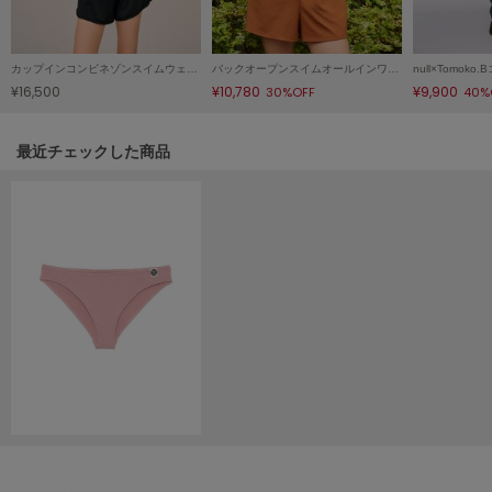
HUNTER
ハンター
HOKA ONEONE
カップインコンビネゾンスイムウェア/マシンウォッシャブル
バックオープンスイムオールインワン/マシンウォッシャブル
ホカ オネオネ
¥16,500
¥10,780
¥9,900
30%OFF
40%
関連記事
最近チェックした商品
KEEN
キーン
LAATO
ラート
le
ル
le coq sportif
ルコックスポルティフ
LeSportsac
レスポートサック