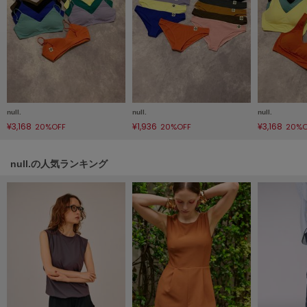
フレイアイディー
FURFUR
ファーファー
gelato pique
ジェラート ピケ
null.
null.
null.
¥3,168
¥1,936
¥3,168
20%OFF
20%OFF
20%O
GELATO PIQUE CAT&DOG
ジェラート ピケ キャットアンドドッグ
null.の人気ランキング
gelato pique Sleep
ジェラート ピケ スリープ
GRAMICCI
グラミチ
Henon.
へノン