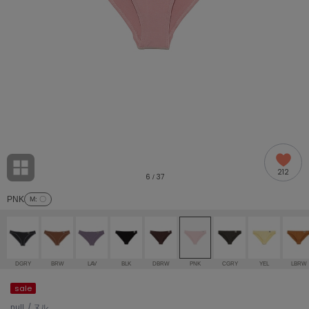
adidas
アディダス
(2005)
adidas by Stella McCartney
アディダス バイ ステラマッカートニー
916)
ALLISON BROWN
アリソンブラウン
07)
amabro
アマブロ
リー (664)
Ame no chi Hare
212
アメノチハレ
6
37
/
ョン雑貨 (865)
PNK
M
: 〇
AMOMMA
アモマ
/ランジェリー (127)
ánuans
ェア (121)
アニュアンス
DGRY
BRW
LAV
BLK
DBRW
PNK
CGRY
YEL
LBRW
ànuke
sale
 (124)
アンヌーク
null. / ヌル