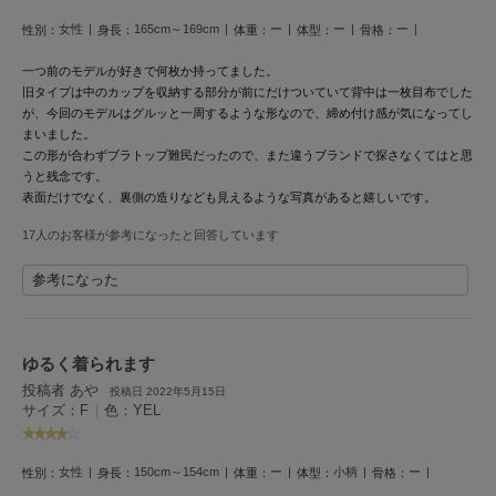
フレイアイディー
女性
165cm～169cm
ー
ー
ー
性別：
身長：
体重：
体型：
骨格：
FURFUR
ファーファー
一つ前のモデルが好きで何枚か持ってました。
旧タイプは中のカップを収納する部分が前にだけついていて背中は一枚目布でした
が、今回のモデルはグルッと一周するような形なので、締め付け感が気になってし
まいました。
gelato pique
この形が合わずブラトップ難民だったので、また違うブランドで探さなくてはと思
ジェラート ピケ
うと残念です。
表面だけでなく、裏側の造りなども見えるような写真があると嬉しいです。
GELATO PIQUE CAT&DOG
ジェラート ピケ キャットアンドドッグ
17人のお客様が参考になったと回答しています
gelato pique Sleep
参考になった
ジェラート ピケ スリープ
GRAMICCI
グラミチ
ゆるく着られます
投稿者 あや
投稿日 2022年5月15日
サイズ：F
|
色：YEL
Henon.
へノン
女性
150cm～154cm
ー
小柄
ー
性別：
身長：
体重：
体型：
骨格：