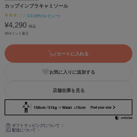
カップインブラキャミソール
ASICS
アシックス
3.0 (3件のレビュー)
¥4,290
税込
39ポイント還元
Ballelite
バレリット
BANDOLIER
カートに入れる
バンドリヤー
Barbour
お気に入りに追加する
バブアー
Beyond Closet
店舗在庫を見る
ビヨンドクローゼット
158cm / 51kg
Waist +15cm
Find your size
Calvin Klein
カルバン・クライン
ギフトラッピングについて
配送について
CELFORD
セルフォード