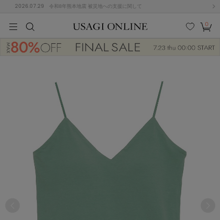
2026.07.29
令和8年熊本地震 被災地への支援に関して
0
MEN
MEN
KIDS
KIDS
BABY
BABY
BEAUTY
BEAUTY
LIFE STYLE
LIFE STYLE
検索
お気
カー
に入
ト
り
(646)
(2888)
B
C
D
E
F
G
I
J
K
L
M
N
ス/ドレス (1134)
P
Q
R
S
T
U
(543)
その
W
X
Y
Z
他
847)
ルームウェア (534)
ACYM
アシーム
(121)