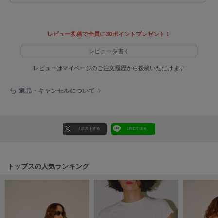
LILY BROWN
リリーブラウン
レビュー投稿で全員に30ポイントプレゼント！
LILY BROWN Lingerie
リリーブラウンランジェリー
レビューを書く
レビューはマイページのご注文履歴から投稿いただけます
LITTLE UNION TOKYO
リトルユニオン トウキョウ
返品・キャンセルについて
made of Organics
メイドオブオーガニクス
リポストする
LINEで送る
MICHU COQUETTE
ミチュ コケット
トップスの人気ランキング
MIESROHE
ミースロエ
miies miim
ミーエスミーム