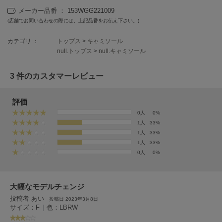
EIMY ISTOIRE
エイミー イストワール
メーカー品番 ： 153WGG221009
(店舗でお問い合わせの際には、上記品番をお伝え下さい。)
emmi
エミ
カテゴリ ：
トップス
>
キャミソール
null.トップス
>
null.キャミソール
emmi atelier
エミ アトリエ
3 件のカスタマーレビュー
emmi yoga
エミヨガ
評価
0人
0%
ETRÉ TOKYO
エトレトウキョウ
1人
33%
1人
33%
ey
1人
33%
アイ
0人
0%
大幅なモデルチェンジ
FILA
フィラ
投稿者 あい
投稿日 2023年3月8日
サイズ：F
|
色：LBRW
FRAY I.D