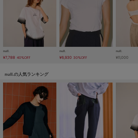
Mila Owen
ミラオーウェン
MOIGE
モワージュ
MUCHA
ミュシャ
null.
null.
null.
¥7,788
¥6,930
¥11,000
40%OFF
30%OFF
NEW Balance
ニューバランス
null.の人気ランキング
nezu
ネズ
NIKE
ナイキ
NOWNS
ナウンス
null.