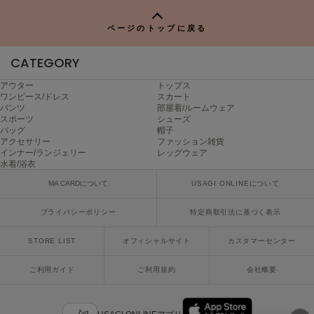
P
Sneakers by emmi
ページのトップに戻る
スニーカーズ バイ エミ
CATEGORY
Snow Peak
スノーピーク
アウター
トップス
ワンピース/ドレス
スカート
SNIDEL
パンツ
部屋着/ルームウェア
スナイデル
スポーツ
シューズ
バッグ
帽子
アクセサリー
ファッション雑貨
SNIDEL HOME
インナー/ランジェリー
レッグウェア
スナイデル ホーム
水着/浴衣
SOFER
MA CARDについて
USAGI ONLINEについて
ソフェル
プライバシーポリシー
特定商取引法に基づく表示
SOMEWHERE BUTTER.
サムウェアバター
STORE LIST
オフィシャルサイト
カスタマーセンター
SORIN
ご利用ガイド
ご利用規約
会社概要
ソリン
Stylevoice for xxx
スタイルヴォイスフォー