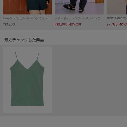
ヌル
2wayラッシュガード/マシンウォッシャブル
レザーポケットコクーンチノパンツ
¥13,200
¥10,890
¥7,788
40%OFF
40%
On
オン
関連記事
最近チェックした商品
Onitsuka Tiger
オニツカ タイガー
ORGUE
オルグ
ORR
オル
PATRICK
パトリック
Philly chocolate
フィリーチョコレート