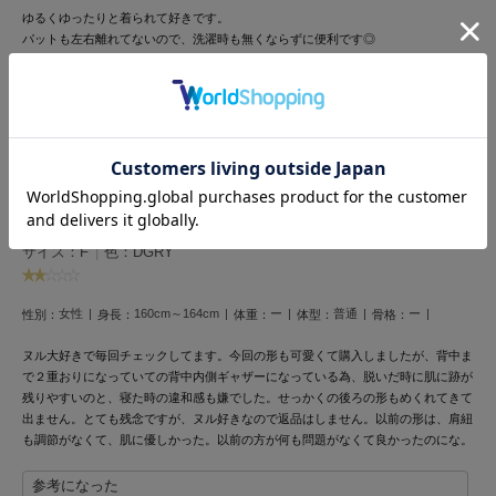
HUNTER
ゆるくゆったりと着られて好きです。
ハンター
パットも左右離れてないので、洗濯時も無くならずに便利です◎
HOKA ONEONE
5人のお客様が参考になったと回答しています
ホカ オネオネ
参考になった
KEEN
キーン
後ろの形がでません
投稿者 ヌル好き
投稿日 2025年5月21日
サイズ：F
|
色：DGRY
LAATO
ラート
女性
160cm～164cm
ー
普通
ー
性別：
身長：
体重：
体型：
骨格：
le
ル
ヌル大好きで毎回チェックしてます。今回の形も可愛くて購入しましたが、背中ま
で２重おりになっていての背中内側ギャザーになっている為、脱いだ時に肌に跡が
残りやすいのと、寝た時の違和感も嫌でした。せっかくの後ろの形もめくれてきて
le coq sportif
ルコックスポルティフ
出ません。とても残念ですが、ヌル好きなので返品はしません。以前の形は、肩紐
も調節がなくて、肌に優しかった。以前の方が何も問題がなくて良かったのにな。
LeSportsac
レスポートサック
参考になった