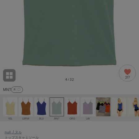
adidas
アディダス
(1978)
adidas by Stella McCartney
アディダス バイ ステラマッカートニー
858)
ALLISON BROWN
アリソンブラウン
97)
amabro
アマブロ
リー (632)
Ame no chi Hare
217
アメノチハレ
4
32
/
ョン雑貨 (842)
MNT
F
: 〇
AMOMMA
アモマ
/ランジェリー (127)
ánuans
ェア (119)
アニュアンス
YEL
LBRW
BLU
MNT
ORG
LAV
ànuke
 (124)
null. / ヌル
アンヌーク
トップス
キャミソール