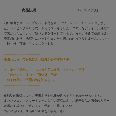
商品説明
サイズ／詳細
célon
セロン
細い華奢なストラップでパッド付きキャミソール。モデルチェンジしまし
Clarks Premium
た。パイピングがなくなりさらにスッキリしたミニマルなデザイン。真ん中
クラークス
で繋がったビーナッツ型パッドを使用しています。程良い厚みで型崩れせず
安定感があり、洗濯時にパッドがヨレたり折れ曲がったりしません。。パッ
CODE A
ド取り外し可能。アジャスターあり。
コードエー
-----------------------------------
COLE HAAN
コール ハーン
◆迷ったら♡でお気に入り登録がおすすめ！◆
・
「あとで見たい」「ちょっと気になる」
をまとめて管理
CONVERSE
コンバース
・在庫わずかの通知で
「買い逃し回避」
・値下げ通知で
「買い時を逃さない」
-----------------------------------
DANSKIN
※照明の関係により、実際よりも色味が違って見える場合があります。
ダンスキン
またパソコン・スマートフォンなどの環境により、若干製品と画像のカラー
が異なる場合もございます。予めご了承ください。
商品の色味は、商品単品画像をご参照下さい。