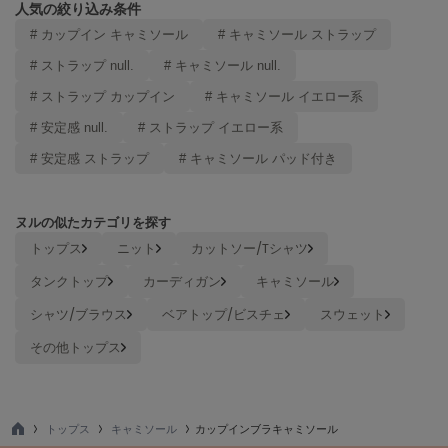
人気の絞り込み条件
poláura
ポローラ
# カップイン キャミソール
# キャミソール ストラップ
# ストラップ null.
# キャミソール null.
PUMA
プーマ
# ストラップ カップイン
# キャミソール イエロー系
# 安定感 null.
# ストラップ イエロー系
# 安定感 ストラップ
# キャミソール パッド付き
Reebok
リーボック
ヌルの似たカテゴリを探す
トップス
ニット
カットソー/Tシャツ
SALOMON
サロモン
タンクトップ
カーディガン
キャミソール
sanrio house
シャツ/ブラウス
ベアトップ/ビスチェ
スウェット
サンリオハウス
その他トップス
SESAME STREET MARKET
セサミストリートマーケット
SHAKA
トップス
キャミソール
カップインブラキャミソール
シャカ
TO