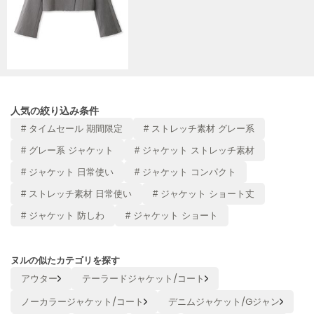
Mila Owen
ミラオーウェン
MOIGE
モワージュ
MUCHA
ミュシャ
人気の絞り込み条件
# タイムセール 期間限定
# ストレッチ素材 グレー系
# グレー系 ジャケット
# ジャケット ストレッチ素材
NEW Balance
ニューバランス
# ジャケット 日常使い
# ジャケット コンパクト
nezu
# ストレッチ素材 日常使い
# ジャケット ショート丈
ネズ
# ジャケット 防しわ
# ジャケット ショート
NIKE
ナイキ
ヌルの似たカテゴリを探す
NOWNS
アウター
テーラードジャケット/コート
ナウンス
ノーカラージャケット/コート
デニムジャケット/Gジャン
null.