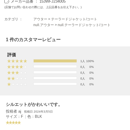
EIMY ISTOIRE
メーカー品番 ： 153WFJ234005
エイミー イストワール
(店舗でお問い合わせの際には、上記品番をお伝え下さい。)
emmi
カテゴリ ：
アウター
>
テーラードジャケット/コート
エミ
null.アウター
>
null.テーラードジャケット/コート
emmi atelier
エミ アトリエ
1 件のカスタマーレビュー
emmi yoga
評価
エミヨガ
1人
100%
ETRÉ TOKYO
0人
0%
エトレトウキョウ
0人
0%
0人
0%
ey
0人
0%
アイ
シルエットがかわいいです。
FILA
投稿者 aj
投稿日 2024年3月5日
フィラ
サイズ：F
|
色：BLK
FRAY I.D