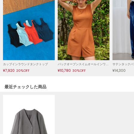
LILY BROWN
リリーブラウン
LILY BROWN Lingerie
リリーブラウンランジェリー
LITTLE UNION TOKYO
リトルユニオン トウキョウ
カップインラウンドタンクトップ
バックオープンスイムオールインワン/マシンウォッシャブル
サテンタックパ
made of Organics
¥7,920
¥10,780
¥14,300
20%OFF
30%OFF
メイドオブオーガニクス
MICHU COQUETTE
関連記事
最近チェックした商品
ミチュ コケット
MIESROHE
ミースロエ
miies miim
ミーエスミーム