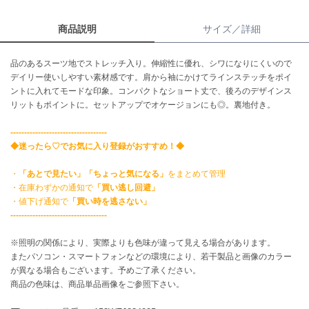
商品説明
サイズ／詳細
célon
セロン
品のあるスーツ地でストレッチ入り。伸縮性に優れ、シワになりにくいので
Clarks Premium
デイリー使いしやすい素材感です。肩から袖にかけてラインステッチをポイ
クラークス
ントに入れてモードな印象。コンパクトなショート丈で、後ろのデザインス
リットもポイントに。セットアップでオケージョンにも◎。裏地付き。
CODE A
コードエー
-----------------------------------
◆迷ったら♡でお気に入り登録がおすすめ！◆
COLE HAAN
コール ハーン
・
「あとで見たい」「ちょっと気になる」
をまとめて管理
CONVERSE
・在庫わずかの通知で
「買い逃し回避」
コンバース
・値下げ通知で
「買い時を逃さない」
-----------------------------------
※照明の関係により、実際よりも色味が違って見える場合があります。
DANSKIN
またパソコン・スマートフォンなどの環境により、若干製品と画像のカラー
ダンスキン
が異なる場合もございます。予めご了承ください。
商品の色味は、商品単品画像をご参照下さい。