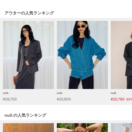
HUNTER
ハンター
アウターの人気ランキング
HOKA ONEONE
ホカ オネオネ
KEEN
キーン
LAATO
ラート
le
null.
null.
null.
ル
¥29,700
¥20,900
¥20,790
30
le coq sportif
ルコックスポルティフ
null.の人気ランキング
LeSportsac
レスポートサック