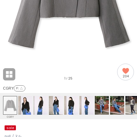
adidas
アディダス
(2008)
adidas by Stella McCartney
アディダス バイ ステラマッカートニー
916)
ALLISON BROWN
アリソンブラウン
06)
amabro
アマブロ
リー (665)
Ame no chi Hare
204
アメノチハレ
1
25
/
ョン雑貨 (861)
CGRY
F
: △
AMOMMA
アモマ
/ランジェリー (127)
ánuans
ェア (121)
アニュアンス
CGRY
ànuke
sale
 (124)
アンヌーク
null. / ヌル