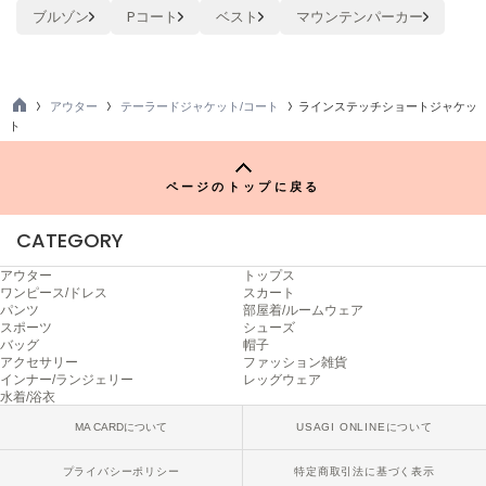
ヌル
ブルゾン
Pコート
ベスト
マウンテンパーカー
On
アウター
テーラードジャケット/コート
ラインステッチショートジャケッ
オン
TO
ト
P
Onitsuka Tiger
オニツカ タイガー
ページのトップに戻る
ORGUE
オルグ
CATEGORY
アウター
トップス
ORR
ワンピース/ドレス
スカート
オル
パンツ
部屋着/ルームウェア
スポーツ
シューズ
バッグ
帽子
アクセサリー
ファッション雑貨
PATRICK
インナー/ランジェリー
レッグウェア
パトリック
水着/浴衣
MA CARDについて
USAGI ONLINEについて
Philly chocolate
フィリーチョコレート
プライバシーポリシー
特定商取引法に基づく表示