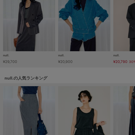
フレイアイディー
FURFUR
ファーファー
gelato pique
ジェラート ピケ
null.
null.
null.
GELATO PIQUE CAT&DOG
¥29,700
¥20,900
¥20,790
30
ジェラート ピケ キャットアンドドッグ
gelato pique Sleep
null.の人気ランキング
ジェラート ピケ スリープ
GRAMICCI
グラミチ
Henon.
へノン