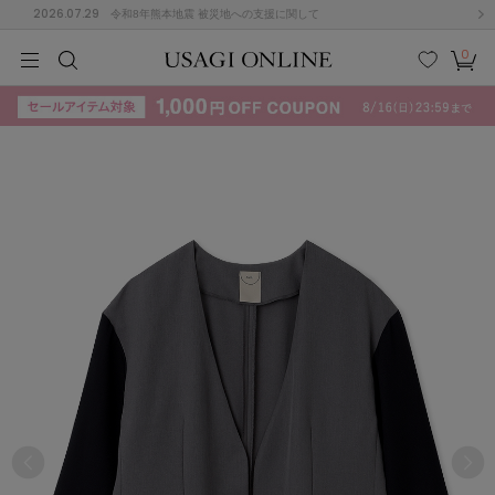
2026.07.29
令和8年熊本地震 被災地への支援に関して
0
MEN
MEN
KIDS
KIDS
BABY
BABY
BEAUTY
BEAUTY
LIFE STYLE
LIFE STYLE
検索
お気
カー
に入
ト
り
(715)
(3074)
B
C
D
E
F
G
I
J
K
L
M
N
ス/ドレス (1179)
P
Q
R
S
T
U
(570)
その
W
X
Y
Z
他
890)
ルームウェア (535)
ACYM
アシーム
(121)