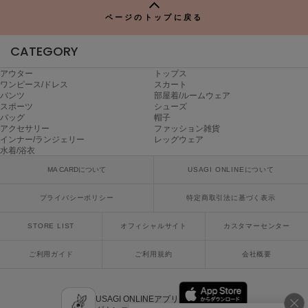
Mila Owen
ミラオーウェン
ページのトップに戻る
MOIGE
CATEGORY
モワージュ
アウター
トップス
ワンピース/ドレス
スカート
MUCHA
ミュシャ
パンツ
部屋着/ルームウェア
スポーツ
シューズ
バッグ
帽子
アクセサリー
ファッション雑貨
インナー/ランジェリー
レッグウェア
NEW Balance
水着/浴衣
ニューバランス
MA CARDについて
USAGI ONLINEについて
nezu
ネズ
プライバシーポリシー
特定商取引法に基づく表示
NIKE
STORE LIST
オフィシャルサイト
カスタマーセンター
ナイキ
ご利用ガイド
ご利用規約
会社概要
NOWNS
ナウンス
USAGI ONLINEアプリ
null.