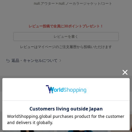
EIMY ISTOIRE
null.アウター
>
null.ノーカラージャケット/コート
エイミー イストワール
emmi
エミ
レビュー投稿で全員に30ポイントプレゼント！
emmi atelier
レビューを書く
エミ アトリエ
レビューはマイページのご注文履歴から投稿いただけます
emmi yoga
エミヨガ
返品・キャンセルについて
ETRÉ TOKYO
エトレトウキョウ
リポストする
LINEで送る
ey
アイ
アウターの人気ランキング
FILA
フィラ
FRAY I.D