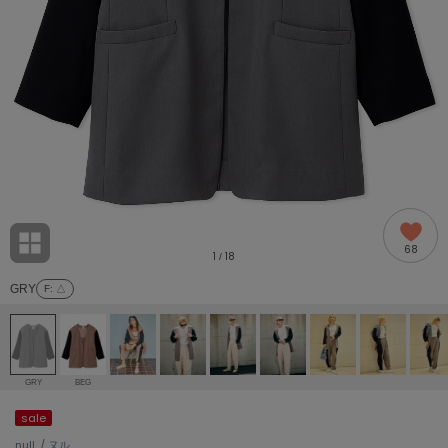
adidas
アディダス
(2005)
adidas by Stella McCartney
アディダス バイ ステラマッカートニー
916)
ALLISON BROWN
アリソンブラウン
07)
amabro
アマブロ
リー (664)
Ame no chi Hare
68
アメノチハレ
1
18
/
ョン雑貨 (865)
GRY
F
: △
AMOMMA
アモマ
/ランジェリー (127)
ánuans
ェア (121)
アニュアンス
GRY
BEG
ànuke
sale
 (124)
アンヌーク
null. / ヌル