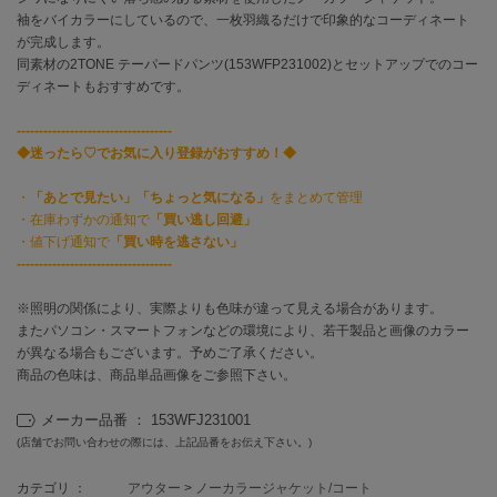
袖をバイカラーにしているので、一枚羽織るだけで印象的なコーディネート
が完成します。
célon
セロン
同素材の2TONE テーパードパンツ(153WFP231002)とセットアップでのコー
ディネートもおすすめです。
Clarks Premium
クラークス
-----------------------------------
◆迷ったら♡でお気に入り登録がおすすめ！◆
CODE A
コードエー
・
「あとで見たい」「ちょっと気になる」
をまとめて管理
・在庫わずかの通知で
「買い逃し回避」
COLE HAAN
・値下げ通知で
「買い時を逃さない」
コール ハーン
-----------------------------------
CONVERSE
※照明の関係により、実際よりも色味が違って見える場合があります。
コンバース
またパソコン・スマートフォンなどの環境により、若干製品と画像のカラー
が異なる場合もございます。予めご了承ください。
商品の色味は、商品単品画像をご参照下さい。
DANSKIN
ダンスキン
メーカー品番 ： 153WFJ231001
(店舗でお問い合わせの際には、上記品番をお伝え下さい。)
カテゴリ ：
アウター
>
ノーカラージャケット/コート