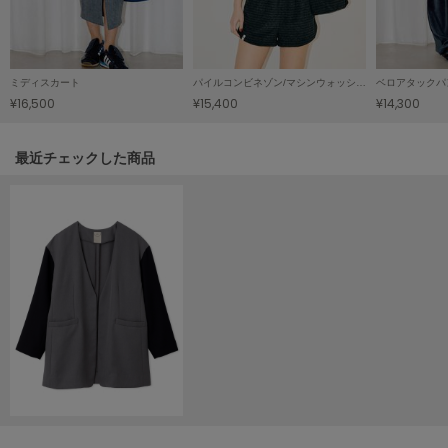
HUNTER
ハンター
HOKA ONEONE
ホカ オネオネ
ミディスカート
パイルコンビネゾン/マシンウォッシャブル
ベロアタックパ
¥16,500
¥15,400
¥14,300
KEEN
関連記事
最近チェックした商品
キーン
LAATO
ラート
le
ル
le coq sportif
ルコックスポルティフ
LeSportsac
レスポートサック