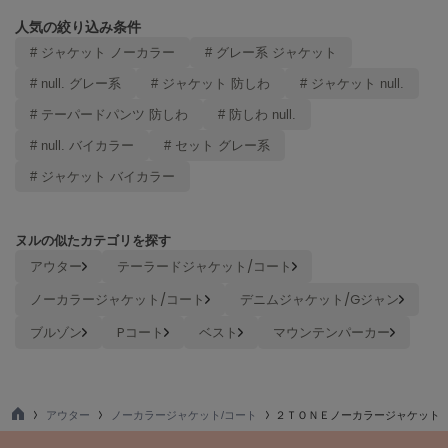
LILY BROWN
人気の絞り込み条件
リリーブラウン
# ジャケット ノーカラー
# グレー系 ジャケット
LILY BROWN Lingerie
# null. グレー系
# ジャケット 防しわ
# ジャケット null.
リリーブラウンランジェリー
# テーパードパンツ 防しわ
# 防しわ null.
LITTLE UNION TOKYO
# null. バイカラー
# セット グレー系
リトルユニオン トウキョウ
# ジャケット バイカラー
made of Organics
ヌルの似たカテゴリを探す
メイドオブオーガニクス
アウター
テーラードジャケット/コート
MICHU COQUETTE
ノーカラージャケット/コート
デニムジャケット/Gジャン
ミチュ コケット
ブルゾン
Pコート
ベスト
マウンテンパーカー
MIESROHE
ミースロエ
miies miim
アウター
ノーカラージャケット/コート
２ＴＯＮＥノーカラージャケット
ミーエスミーム
TO
P