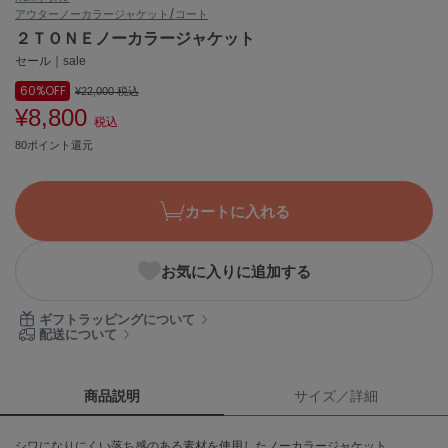
アウター
ノーカラージャケット/コート
ASICS
アシックス
２ＴＯＮＥノーカラージャケット
セール｜sale
60%
OFF
¥22,000
税込
¥8,800
Ballelite
税込
バレリット
80ポイント還元
BANDOLIER
バンドリヤー
カートに入れる
Barbour
バブアー
お気に入りに追加する
Beyond Closet
ビヨンドクローゼット
ギフトラッピングについて
配送について
Calvin Klein
カルバン・クライン
商品説明
サイズ／詳細
CELFORD
シワになりにくい落ち感のある素材を使用したノーカラージャケット。
セルフォード