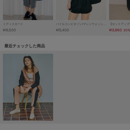
HUNTER
ハンター
HOKA ONEONE
ホカ オネオネ
ミディスカート
パイルコンビネゾン/マシンウォッシャブル
¥16,500
¥15,400
¥13,860
30%
KEEN
関連記事
最近チェックした商品
キーン
LAATO
ラート
le
ル
le coq sportif
ルコックスポルティフ
LeSportsac
レスポートサック