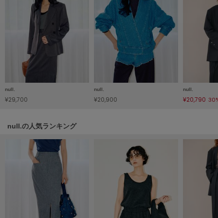
フレイアイディー
FURFUR
ファーファー
gelato pique
ジェラート ピケ
null.
null.
null.
GELATO PIQUE CAT&DOG
¥29,700
¥20,900
¥20,790
30
ジェラート ピケ キャットアンドドッグ
gelato pique Sleep
null.の人気ランキング
ジェラート ピケ スリープ
GRAMICCI
グラミチ
Henon.
へノン