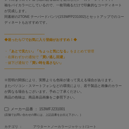
袖をバイカラーにしているので、一枚羽織るだけで印象的なコーディネート
が完成します。
célon
セロン
同素材の2TONE テーパードパンツ(153WFP231002)とセットアップでのコー
ディネートもおすすめです。
Clarks Premium
クラークス
-----------------------------------
◆迷ったら♡でお気に入り登録がおすすめ！◆
CODE A
コードエー
・
「あとで見たい」「ちょっと気になる」
をまとめて管理
・在庫わずかの通知で
「買い逃し回避」
COLE HAAN
・値下げ通知で
「買い時を逃さない」
コール ハーン
-----------------------------------
CONVERSE
※照明の関係により、実際よりも色味が違って見える場合があります。
コンバース
またパソコン・スマートフォンなどの環境により、若干製品と画像のカラー
が異なる場合もございます。予めご了承ください。
商品の色味は、商品単品画像をご参照下さい。
DANSKIN
ダンスキン
メーカー品番 ： 153WFJ231001
(店舗でお問い合わせの際には、上記品番をお伝え下さい。)
カテゴリ ：
アウター
>
ノーカラージャケット/コート