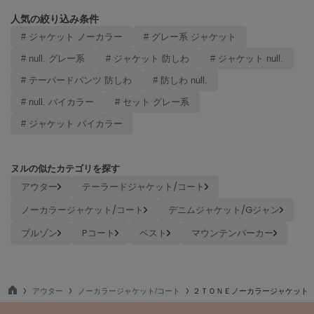
LILY BROWN
人気の絞り込み条件
リリーブラウン
# ジャケット ノーカラー
# グレー系 ジャケット
LILY BROWN Lingerie
# null. グレー系
# ジャケット 防しわ
# ジャケット null.
リリーブラウンランジェリー
# テーパードパンツ 防しわ
# 防しわ null.
LITTLE UNION TOKYO
# null. バイカラー
# セット グレー系
リトルユニオン トウキョウ
# ジャケット バイカラー
made of Organics
ヌルの似たカテゴリを探す
メイドオブオーガニクス
アウター
テーラードジャケット/コート
MICHU COQUETTE
ノーカラージャケット/コート
デニムジャケット/Gジャン
ミチュ コケット
ブルゾン
Pコート
ベスト
マウンテンパーカー
MIESROHE
ミースロエ
miies miim
アウター
ノーカラージャケット/コート
２ＴＯＮＥノーカラージャケット
ミーエスミーム
TO
P