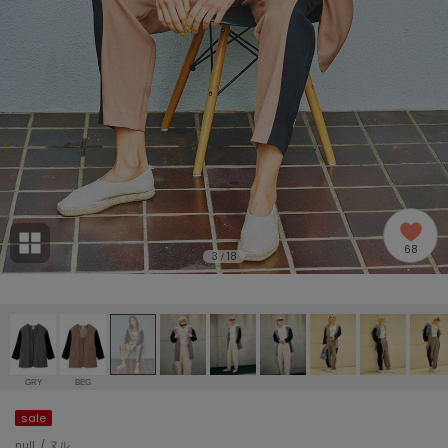
adidas
アディダス
(1996)
adidas by Stella McCartney
アディダス バイ ステラマッカートニー
893)
ALLISON BROWN
アリソンブラウン
98)
amabro
アマブロ
リー (663)
Ame no chi Hare
68
アメノチハレ
3
18
/
ョン雑貨 (858)
AMOMMA
アモマ
/ランジェリー (127)
ánuans
ェア (119)
アニュアンス
GRY
BEG
ànuke
sale
 (124)
アンヌーク
null. / ヌル