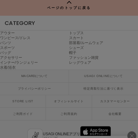
Mila Owen
ミラオーウェン
ページのトップに戻る
MOIGE
CATEGORY
モワージュ
アウター
トップス
ワンピース/ドレス
スカート
MUCHA
ミュシャ
パンツ
部屋着/ルームウェア
スポーツ
シューズ
バッグ
帽子
アクセサリー
ファッション雑貨
インナー/ランジェリー
レッグウェア
NEW Balance
水着/浴衣
ニューバランス
MA CARDについて
USAGI ONLINEについて
nezu
ネズ
プライバシーポリシー
特定商取引法に基づく表示
NIKE
STORE LIST
オフィシャルサイト
カスタマーセンター
ナイキ
ご利用ガイド
ご利用規約
会社概要
NOWNS
ナウンス
USAGI ONLINEアプリ
null.