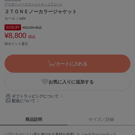
アウター
ノーカラージャケット/コート
ASICS
アシックス
２ＴＯＮＥノーカラージャケット
セール｜sale
60%
OFF
¥22,000
税込
¥8,800
Ballelite
税込
バレリット
80ポイント還元
BANDOLIER
バンドリヤー
カートに入れる
Barbour
バブアー
お気に入りに追加する
Beyond Closet
ビヨンドクローゼット
ギフトラッピングについて
配送について
Calvin Klein
カルバン・クライン
商品説明
サイズ／詳細
CELFORD
シワになりにくい落ち感のある素材を使用したノーカラージャケット。
セルフォード