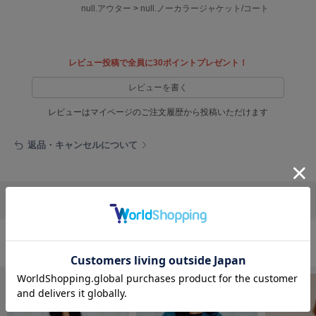
EIMY ISTOIRE
null.アウター
>
null.ノーカラージャケット/コート
エイミー イストワール
emmi
エミ
レビュー投稿で全員に30ポイントプレゼント！
emmi atelier
レビューを書く
エミ アトリエ
レビューはマイページのご注文履歴から投稿いただけます
emmi yoga
エミヨガ
返品・キャンセルについて
ETRÉ TOKYO
エトレトウキョウ
リポストする
LINEで送る
ey
アイ
アウターの人気ランキング
FILA
フィラ
FRAY I.D