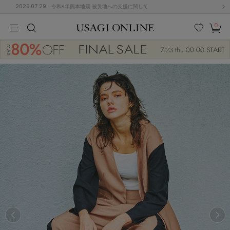
2026.07.29
令和8年熊本地震 被災地への支援に関して
0
MEN
MEN
KIDS
KIDS
BABY
BABY
BEAUTY
BEAUTY
LIFE STYLE
LIFE STYLE
検索
お気
カー
に入
ト
り
(684)
(2928)
B
C
D
E
F
G
I
J
K
L
M
N
ス/ドレス (1145)
P
Q
R
S
T
U
(546)
その
W
X
Y
Z
他
850)
ルームウェア (535)
ACYM
アシーム
(121)